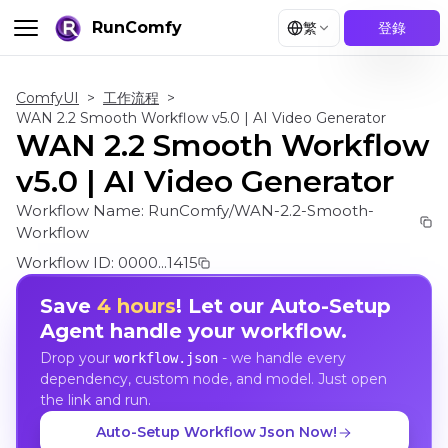
RunComfy
繁
登錄
ComfyUI
>
工作流程
>
WAN 2.2 Smooth Workflow v5.0 | AI Video Generator
WAN 2.2 Smooth Workflow
v5.0 | AI Video Generator
Workflow Name:
RunComfy/WAN-2.2-Smooth-
Workflow
Workflow ID:
0000...1415
Save
4 hours
! Let our Auto-Setup
Agent handle your workflow.
Drop your
- we handle every
workflow.json
dependency, custom node, and model. Just open
the link and run.
Auto-Setup Workflow Json Now!