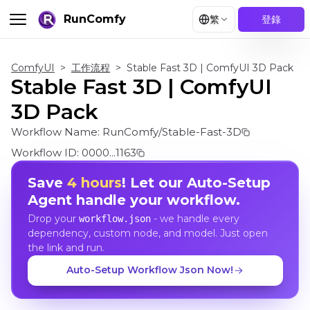
RunComfy
繁
登錄
ComfyUI
>
工作流程
>
Stable Fast 3D | ComfyUI 3D Pack
Stable Fast 3D | ComfyUI
3D Pack
Workflow Name:
RunComfy/Stable-Fast-3D
Workflow ID:
0000...1163
Save
4 hours
! Let our Auto-Setup
Agent handle your workflow.
Drop your
- we handle every
workflow.json
dependency, custom node, and model. Just open
the link and run.
Auto-Setup Workflow Json Now!