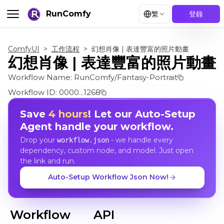
RunComfy
繁
登錄
ComfyUI
>
工作流程
>
幻想肖像 | 表達豐富的照片動畫
幻想肖像 | 表達豐富的照片動畫
Workflow Name:
RunComfy/Fantasy-Portrait
Workflow ID:
0000...1268
Save
4 hours
! Let our Auto-Setup
Agent handle your workflow.
Drop your
- we handle every
workflow.json
dependency, custom node, and model. Just open
the link and run.
Auto-Setup Workflow Json Now!
Workflow
API