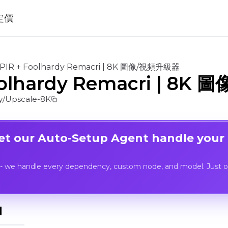
定價
PIR + Foolhardy Remacri | 8K 圖像/視頻升級器
oolhardy Remacri | 8
/Upscale-8K
Let our Auto-Setup Agent handle your
- we handle every dependency, custom node, and model. Just op
I