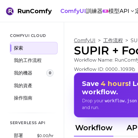
RunComfy
ComfyUI
訓練器
模型
API
新
COMFYUI CLOUD
ComfyUI
>
工作流程
>
SU
SUPIR + F
探索
Workflow Name:
RunComfy
我的工作流程
Workflow ID:
0000...1093
我的機器
0
Save
4 hours
! 
我的資產
workflow.
操作指南
Drop your
workflow.json
and run.
SERVERLESS API
Workflow
AP
部署
$
0.00
/hr