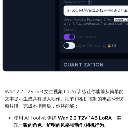
MODEL
Model Architecture
Wan 2.2 (14B)
Name or Path
Use a Hugging Face repo ID (e.g.
o
⚠️ full URLs, .safetensors files, and 
Options
Toggle
Low VRAM
Low VRAM
Try AI Toolkit
Toggle
Layer Offloading
Layer Offloading
Wan 2.2 T2V 14B 文生视频 LoRA 训练让你能够从简单的
文本提示生成具有强大动作、细节和相机控制的丰富5秒视
QUANTIZATION
频片段。完成本指南后，你将能够：
Transformer
使用 AI Toolkit 训练
Wan 2.2 T2V 14B LoRA
，实
qfloat8 (default)
现
一致的角色
、
鲜明的风格
和
动作/相机行为
。
Text Encoder