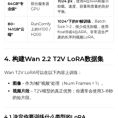
1024 px
，使用4位ARA和最小
64GB"专
部分服务器
卸载。速度、容量和质量的良好
Toggle
512
512
业级"
GPU
平衡。
Toggle
768
768
1024²下的81帧训练
，Batch
80–
RunComfy
Size 1–2，很少或无卸载，使用
141GB"云
上的H100 /
float8或4位ARA。非常适合严
端"
H200
肃的长序列视频LoRA。
SAMPLE
4. 构建Wan 2.2 T2V LoRA数据集
Sample Every
Wan T2V LoRA可以在以下内容上训练：
图像
– 作为1帧"视频"处理（Num Frames = 1）。
Sampler
视频片段
– T2V模型的真正优势；你通常会使用3–8秒
FlowMatch
的短片段。
Guidance Scale
4.1 决定你要训练什么类型的LoRA