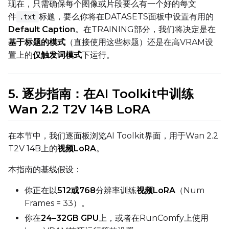
现在，只需确保每个图像或片段要么有一个好的每文
件
标题，要么你将在DATASETS面板中设置有用的
.txt
Default Caption
。在TRAINING部分，我们将决定是在
LoRA Scale
基于标题的模式
（直接使用这些标题）还是在高VRAM设
置上的
仅触发词模式
下运行。
Prompt
5. 逐步指南：在AI Toolkit中训练
Wan 2.2 T2V 14B LoRA
Width
在本节中，我们逐面板浏览AI Toolkit界面，用于Wan 2.2
T2V 14B上的
视频LoRA
。
Height
本指南的基线假设：
你正在以
512或768
分辨率训练
视频LoRA
（Num
Seed
Frames = 33）。
你在
24–32GB GPU
上，或者在RunComfy上使用