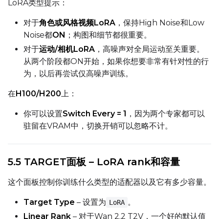
LoRA类型提示：
对于
角色或风格视频LoRA
，保持High Noise和Low
Noise都
ON
；构图和细节都很重要。
对于
运动/相机LoRA
，高噪声对全局运动至关重要。
从两个阶段都ON开始，如果你想要非常有针对性的行
为，以后再尝试仅高噪声训练。
在
H100/H200
上：
你可以设置
Switch Every = 1
，因为两个专家都可以
驻留在VRAM中，切换开销可以忽略不计。
5.5 TARGET面板 – LoRA rank和容量
这个面板控制你训练什么类型的适配器以及它有多少容量。
Target Type
– 设置为
。
LoRA
Linear Rank
– 对于Wan 2.2 T2V，一个好的默认值