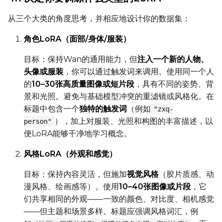
Sample Steps
从三个大类的角度思考，并相应地设计你的数据集：
角色LoRA（面部/身体/服装）
Width
目标：保持Wan的通用能力，但
注入一个新的人物、
头像或服装
，你可以通过触发词来调用。使用同一个人
的
10–30张高质量图像或短片段
，具有不同的姿势、背
Height
景和光照。避免与基础模型冲突的重滤镜或风格化。在
标题中包含一个
独特的触发词
（例如
"zxq-
），加上对服装、光照和构图的丰富描述，以
person"
Num Frames
便LoRA能够干净地学习概念。
风格LoRA（外观和感觉）
FPS
目标：保持内容灵活，但施加
视觉风格
（胶片质感、动
漫风格、绘画感等）。使用
10–40张图像或片段
，它
们共享相同的外观——一致的颜色、对比度、相机感觉
Seed
——但主题和场景多样。标题应强调风格词汇，例