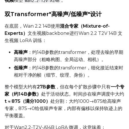
视频
模型
。
Wan2.2‑T2V‑A14B
双Transformer"高噪声/低噪声"设计
Gradient Accumulation
在底层，Wan 2.2 14B使用
混合专家（Mixture-of-
Experts）
文生视频backbone进行Wan 2.2 T2V 14B 文
生视频 LoRA 训练：
Steps
高噪声
：约14B参数的transformer，处理去噪的早期
高噪声部分（粗略构图、全局运动、相机）。
低噪声
：约14B参数的transformer，细化接近结束时
Optimizer
相对干净的帧（细节、纹理、身份）。
AdamW8Bit
整个模型大约有
27B参数
，但在每个扩散步骤中只有
一个专
Learning Rate
家（约14B参数）
处于活动状态。时间步在噪声调度中大约
t ≈ 875（满分1000）
处分割：大约1000→875给高噪声
专家，875→0给低噪声专家，内部有偏移以保持轨迹上的
Weight Decay
平衡覆盖。
对于Wan2.2-T2V-A14B LoRA 微调，这意味着：