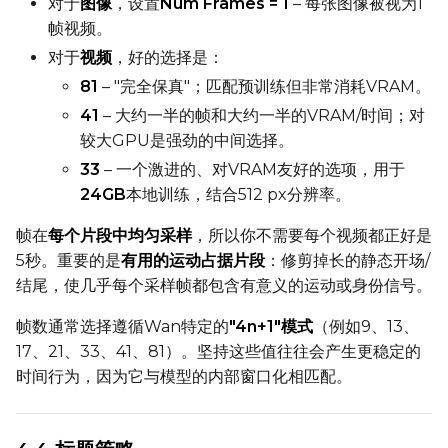
对于
图像
，设置
Num Frames = 1
– 每张图像被视为1
帧视频。
Seed
对于
视频
，好的选择是：
81
– "完全保真"；匹配预训练但非常消耗VRAM。
41
– 大约一半的帧和大约一半的VRAM/时间；对
LoRA Scale
较大GPU是强劲的中间选择。
33
– 一个激进的、对VRAM友好的选项，用于
24GB
本地训练，结合512 px分辨率。
Prompt
帧在
每个片段中均匀采样
，所以你不需要每个视频都正好是
5秒。重要的是
有用的运动占据片段
：修剪掉长的静态开场/
结尾，使几乎每个采样帧都包含有意义的运动或身份信号。
Width
帧数通常选择遵循Wan特定的
"4n+1"模式
（例如9、13、
17、21、33、41、81）。坚持这些值往往会产生更稳定的
时间行为，因为它与模型的内部窗口化相匹配。
Height