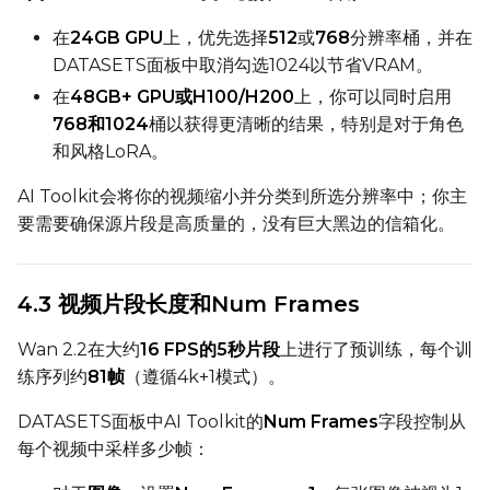
Height
在
24GB GPU
上，优先选择
512
或
768
分辨率桶，并在
DATASETS面板中取消勾选1024以节省VRAM。
在
48GB+ GPU或H100/H200
上，你可以同时启用
Seed
768和1024
桶以获得更清晰的结果，特别是对于角色
和风格LoRA。
LoRA Scale
AI Toolkit会将你的视频缩小并分类到所选分辨率中；你主
要需要确保源片段是高质量的，没有巨大黑边的信箱化。
Prompt
4.3 视频片段长度和Num Frames
Wan 2.2在大约
16 FPS的5秒片段
上进行了预训练，每个训
Width
练序列约
81帧
（遵循4k+1模式）。
DATASETS面板中AI Toolkit的
Num Frames
字段控制从
每个视频中采样多少帧：
Height