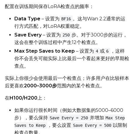
配置在训练期间保存LoRA检查点的频率：
Data Type
– 设置为
。这与Wan 2.2通常的运
BF16
行方式匹配，对LoRA权重稳定。
Save Every
– 设置为
步。对于3000步的运行，
250
这会在整个训练过程中产生12个检查点。
Max Step Saves to Keep
– 设置为
或
，这样
4
6
你不会丢失可能实际上比最后一个看起来更好的早期检
查点。
实际上你很少会使用最后一个检查点；许多用户在比较样本
后更喜欢
2000–3000步
范围内的某个检查点。
在
H100/H200
上：
如果你运行很长时间（例如大数据集的5000–6000
步），要么保持
并增加
Save Every = 250
Max Step
，要么设置
以限制
Saves to Keep
Save Every = 500
检查点数量。