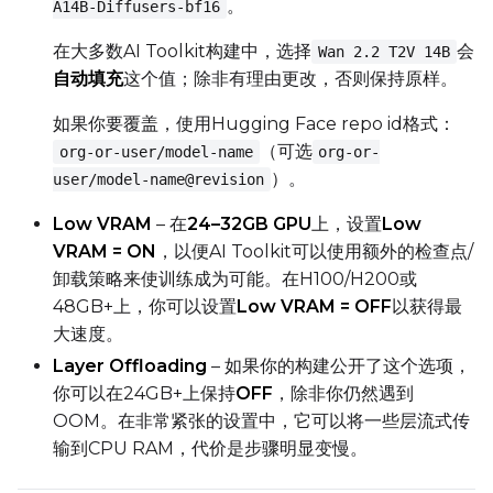
。
A14B-Diffusers-bf16
Prompt
在大多数AI Toolkit构建中，选择
会
Wan 2.2 T2V 14B
自动填充
这个值；除非有理由更改，否则保持原样。
如果你要覆盖，使用Hugging Face repo id格式：
Width
（可选
org-or-user/model-name
org-or-
）。
user/model-name@revision
Height
Low VRAM
– 在
24–32GB GPU
上，设置
Low
VRAM = ON
，以便AI Toolkit可以使用额外的检查点/
卸载策略来使训练成为可能。在H100/H200或
Seed
48GB+上，你可以设置
Low VRAM = OFF
以获得最
大速度。
Layer Offloading
– 如果你的构建公开了这个选项，
你可以在24GB+上保持
OFF
，除非你仍然遇到
LoRA Scale
OOM。在非常紧张的设置中，它可以将一些层流式传
输到CPU RAM，代价是步骤明显变慢。