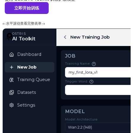
立即开始训练
←
水平滚动查看完整表单
→
OSTRIS
New Training Job
AI Toolkit
Dashboard
JOB
Training Name
New Job
Training Queue
Trigger Word
Datasets
Settings