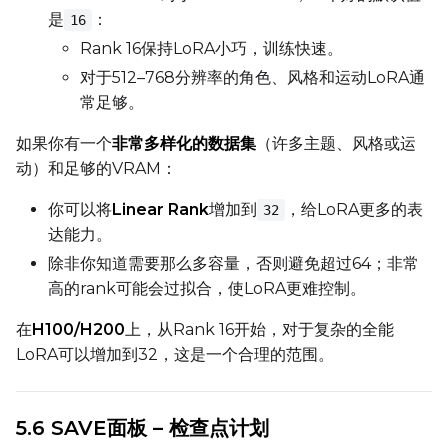
是
：
16
Rank 16保持LoRA小巧，训练快速。
对于512–768分辨率的角色、风格和运动LoRA通
常足够。
如果你有一个
非常多样化的数据集
（许多主题、风格或运
动）和足够的VRAM：
你可以将
Linear Rank
增加到
，给LoRA更多的表
32
达能力。
除非你知道需要那么多容量，否则避免超过64；非常
高的rank可能会过拟合，使LoRA更难控制。
在
H100/H200
上，从Rank 16开始，对于复杂的全能
LoRA可以增加到32，这是一个合理的范围。
5.6 SAVE面板 – 检查点计划