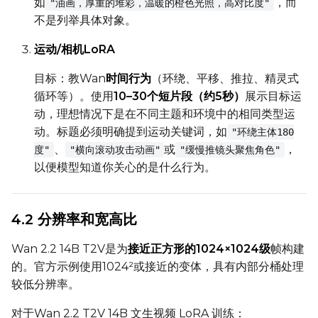
如
，而
"油画，厚重的堆彩，温暖的橙色光照，高对比度"
不是列举具体对象。
Toggle
Walk Seed
Walk Seed
运动/相机LoRA
Advanced Sampling
目标：教Wan
时间行为
（环绕、平移、推拉、精灵式
循环等）。使用
10–30个短片段（约5秒）
展示目标运
Toggle
Skip First Sample
Skip First Sample
动，理想情况下是在不同主题和环境中的相同类型运
动。标题必须明确提到运动关键词，如
Toggle
Force First Samp
"环绕主体180
Force First Sample
、
或
，
度"
"横向滚动攻击动画"
"缓慢推镜头聚焦角色"
Toggle
Disable Sampling
Disable Sampling
以便模型知道你关心的是什么行为。
Sample Prompts (10)
Prompt
4.2 分辨率和宽高比
Wan 2.2 14B T2V是为
接近正方形的1024×1024级
帧构建
Width
的。官方示例使用1024²或接近的变体，具有内部分桶处理
较低分辨率。
对于Wan 2.2 T2V 14B 文生视频 LoRA 训练：