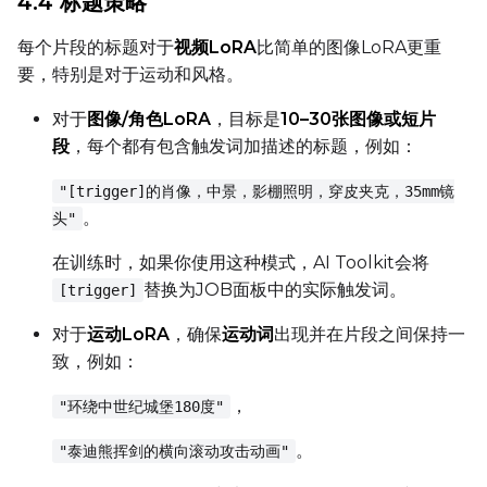
4.4 标题策略
Seed
每个片段的标题对于
视频LoRA
比简单的图像LoRA更重
要，特别是对于运动和风格。
LoRA Scale
对于
图像/角色LoRA
，目标是
10–30张图像或短片
段
，每个都有包含触发词加描述的标题，例如：
"[trigger]的肖像，中景，影棚照明，穿皮夹克，35mm镜
Prompt
。
头"
在训练时，如果你使用这种模式，AI Toolkit会将
Width
替换为JOB面板中的实际触发词。
[trigger]
对于
运动LoRA
，确保
运动词
出现并在片段之间保持一
致，例如：
Height
，
"环绕中世纪城堡180度"
。
"泰迪熊挥剑的横向滚动攻击动画"
Seed