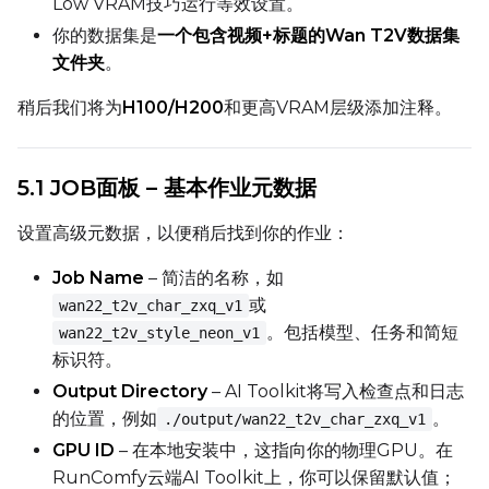
Low VRAM技巧运行等效设置。
LoRA Scale
你的数据集是
一个包含视频+标题的Wan T2V数据集
文件夹
。
稍后我们将为
H100/H200
和更高VRAM层级添加注释。
Prompt
5.1 JOB面板 – 基本作业元数据
Width
设置高级元数据，以便稍后找到你的作业：
Job Name
– 简洁的名称，如
Height
或
wan22_t2v_char_zxq_v1
。包括模型、任务和简短
wan22_t2v_style_neon_v1
标识符。
Seed
Output Directory
– AI Toolkit将写入检查点和日志
的位置，例如
。
./output/wan22_t2v_char_zxq_v1
GPU ID
– 在本地安装中，这指向你的物理GPU。在
LoRA Scale
RunComfy云端AI Toolkit上，你可以保留默认值；