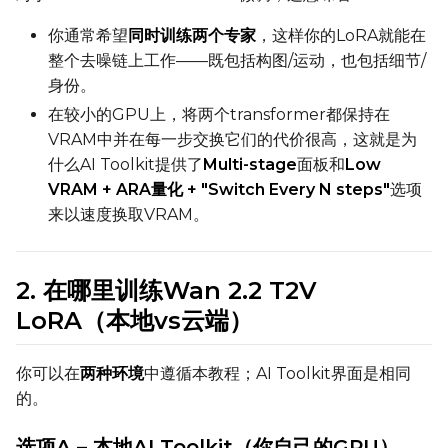
Timestep Type
你通常希望
同时训练两个专家
，这样你的LoRA就能在
Linear
整个去噪链上工作——既包括构图/运动，也包括细节/
身份。
Timestep Bias
Balanced
在较小的GPU上，将两个transformer都保持在
VRAM中并在每一步交换它们的代价很高，这就是为
Loss Type
什么AI Toolkit提供了
Multi-stage
面板和
Low
Mean Squared Error
VRAM + ARA量化 + "Switch Every N steps"
选项
来以速度换取VRAM。
EMA (Exponential Moving Avera
Toggle
Use EMA
Use EMA
2. 在哪里训练Wan 2.2 T2V
Text Encoder Optimizations
LoRA（本地vs云端）
Toggle
Unload TE
Unload TE
Toggle
Cache Text Embe
Cache Text Embeddin
你可以在
两种环境
中遵循本教程；AI Toolkit界面是相同
的。
Regularization
选项A – 本地AI Toolkit（你自己的GPU）
Toggle
Differential Outp
Differential Output P