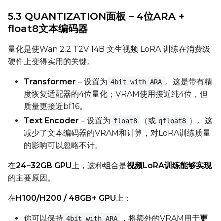
Prompt
5.3 QUANTIZATION面板 – 4位ARA +
float8文本编码器
Width
量化是使Wan 2.2 T2V 14B 文生视频 LoRA 训练在消费级
硬件上变得实用的关键。
Height
Transformer
– 设置为
。这是带有精
4bit with ARA
度恢复适配器的4位量化；VRAM使用接近纯4位，但
质量更接近bf16。
Seed
Text Encoder
– 设置为
（或
）。这
float8
qfloat8
减少了文本编码器的VRAM和计算，对LoRA训练质量
的影响可以忽略不计。
LoRA Scale
在
24–32GB GPU
上，这种组合是
视频LoRA训练能够实现
的主要原因。
在
H100/H200 / 48GB+ GPU
上：
Prompt
你可以保持
，将额外的VRAM用于
更
4bit with ARA