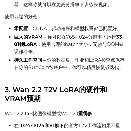
Upload a dataset
器，这样你就可以在更高分辨率下训练长视频。
使用云端的好处：
Dataset
1
零配置
– CUDA、驱动程序和模型权重都已配置好。
巨大的VRAM
– 你可以在768–1024分辨率下运行
33–
Target Dataset
81帧LoRA
，使用合理的batch大小，无需与OOM错
Select...
误作斗争。
LoRA Weight
持久工作空间
– 你的数据集、作业和LoRA检查点保存
在你的RunComfy账户中，你可以稍后恢复或迭代。
Num Repeats
3. Wan 2.2 T2V LoRA的硬件和
VRAM预期
Wan 2.2 14B比图像模型或Wan 2.1
重得多
：
Default Caption
在
1024×1024
和
81帧
下的官方T2V工作流如果不量