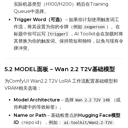
实际机器类型（H100/H200）稍后在Training
Queue中选择。
Trigger Word（可选）
– 如果你计划使用触发词工
Prompt
作流，将其设置为你的令牌（例如
）。在
zxqperson
标题中你可以写
，AI Toolkit会在加载时将
[trigger]
其替换为你的触发词。保持简短和独特，以免与现有令
Width
牌冲突。
Height
5.2 MODEL面板 – Wan 2.2 T2V基础模型
为ComfyUI Wan2.2 T2V LoRA 工作流配置基础模型和
VRAM相关选项：
Seed
Model Architecture
– 选择
（或
Wan 2.2 T2V 14B
你构建中的等效标签）。
LoRA Scale
Name or Path
– 基础检查点的
Hugging Face模型
ID
（repo id），例如：
ai-toolkit/Wan2.2-T2V-