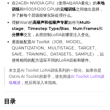
在24GB+ NVIDIA GPU（使用4位ARA量化）的
本地
qfloat8 (default)
训练
和H100/H200 GPU的
云端训练
之间做出选择，
Compile Options
并了解每个层级能够实际处理什么。
Toggle
Compile Model
Compile Model
理解Wan的
高噪声和低噪声专家
如何与
Multi-
stage
、
Timestep Type/Bias
、
Num Frames
和
分辨率
交互，从而控制LoRA在哪里注入变化。
MULTISTAGE
逐面板配置AI Toolkit（JOB、MODEL、
Stages to Train
QUANTIZATION、MULTISTAGE、TARGET、
Toggle
High Noise
High Noise
SAVE、TRAINING、DATASETS、SAMPLE），以
Toggle
Low Noise
Low Noise
便将相同的配方适应不同的LoRA目标和硬件。
Switch Every
本文是AI Toolkit LoRA训练系列的一部分。如果你是
Ostris AI Toolkit的新手，请先阅读
AI Toolkit LoRA训
练概述
，然后再深入本指南。
TARGET
目录
Target Type
LoRA