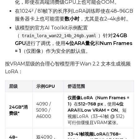
化，即使在高端消费级GPU上也可能会OOM。
Caption Dropout Rate
在1024² / 81帧下的长序列LoRA训练即使在48–96GB
服务器卡上也可能需要
数小时
，尤其是在2–4k步时。
Num Frames
该模型的官方AI Toolkit示例配置
（
）针对
24GB
train_lora_wan22_14b_24gb.yaml
GPU
进行了调优，使用
4位ARA量化
和
Num Frames
= 1
（仅图像）作为安全的默认值。
Settings
Toggle
Cache Latents
Cache Latents
按VRAM层级的合理心智模型用于Wan 2.2 文本生成视频
LoRA：
Toggle
Is Regularizati
Is Regularization
Toggle
Auto Frame Co
Auto Frame Count
层级
示例GPU
舒适范围
Flipping
仅图像LoRA（Num Frames =
Toggle
Flip X
Flip X
4090 /
1）
在
512–768 px
，使用
4位
24GB"消
Toggle
Flip Y
5090 /
ARA
和
Low VRAM = ON
。短
Flip Y
费级"
A6000
视频LoRA（33–41帧 @ 512）
可行但缓慢且VRAM紧张。
Resolutions
33–41帧视频LoRA
在
768–
Toggle
256
48–
双4090，
256