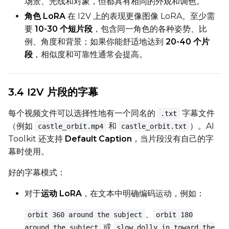
场景、光线和对象，但都具有相同的外观和调色。
角色 LoRA
在 I2V 上的表现更像图像 LoRA。至少需
Sampler
要
10-30 个短片段
，包含同一角色的各种姿势、比
FlowMatch
例、角度和背景；如果你能舒适地达到
20-40 个片
Guidance Scale
段
，相似度和可靠性通常会提高。
Sample Steps
3.4 I2V 片段的字幕
每个视频文件可以选择性地有一个同名的
字幕文件
.txt
（例如
和
）。AI
castle_orbit.mp4
castle_orbit.txt
Width
Toolkit 还支持
Default Caption
，当片段没有自己的字
幕时使用。
好的字幕模式：
Height
对于
运动 LoRA
，在文本中明确编码运动，例如：
Num Frames
、
orbit 360 around the subject
orbit 180
或
around the subject
slow dolly in toward the