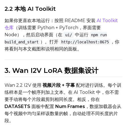
2.2 本地 AI Toolkit
DATASETS
如果你更喜欢本地运行：按照 README 安装
AI Toolkit
You have no dataset
仓库
（训练需要 Python + PyTorch，界面需要
The Target Dataset dropdow
Node），然后启动界面（在
中运行
ui/
npm run
come back here.
）。打开
，你
build_and_start
http://localhost:8675
Upload a dataset
将看到与本文截图和说明相同的面板。
Dataset
1
3. Wan I2V LoRA 数据集设计
Target Dataset
Wan 2.2 I2V 使用
视频片段 + 字幕
配对进行训练。每个训
Select...
练样本是一个帧序列加上文本。在 AI Toolkit 中，你不需
要手动将每个片段裁剪到相同长度。相反，你在
LoRA Weight
DATASETS
面板中配置
Num Frames
，数据加载器会从
每个视频中均匀采样该数量的帧，自动处理不同长度的片
段。