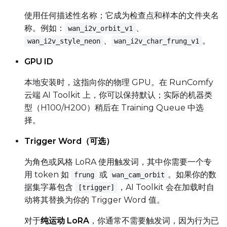
Height
使用任何描述性名称；它成为检查点和样本的文件夹名
称。例如：
、
wan_i2v_orbit_v1
、
。
wan_i2v_style_neon
wan_i2v_char_frung_v1
Seed
GPU ID
本地安装时，这指向你的物理 GPU。在 RunComfy
LoRA Scale
云端 AI Toolkit 上，你可以保持默认；实际的机器类
型（H100/H200）稍后在 Training Queue 中选
择。
Prompt
Trigger Word（可选）
为角色或风格 LoRA 使用触发词，其中你需要一个专
用 token 如
或
。如果你的数
Width
frung
wan_cam_orbit
据集字幕包含
，AI Toolkit 会在加载时自
[trigger]
动将其替换为你的 Trigger Word 值。
Height
对于
纯运动 LoRA
，你通常不需要触发词，因为行为已