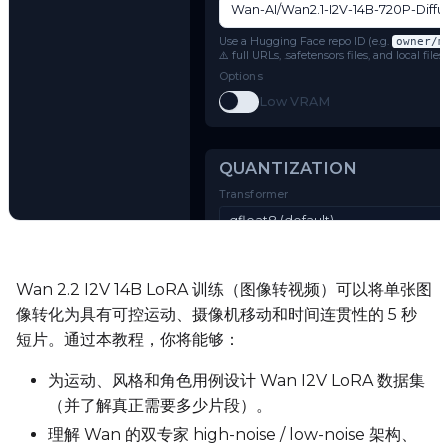
Model Architecture
Wan 2.1 I2V (14B-720P)
Name or Path
Use a Hugging Face repo ID (e.g.
o
⚠️ full URLs, .safetensors files, and 
Options
Toggle
Low VRAM
Low VRAM
Try AI Toolkit
QUANTIZATION
Wan 2.2 I2V 14B LoRA 训练（图像转视频）可以将单张图
像转化为具有可控运动、摄像机移动和时间连贯性的 5 秒
Transformer
短片。通过本教程，你将能够：
qfloat8 (default)
Text Encoder
为运动、风格和角色用例设计 Wan I2V LoRA 数据集
qfloat8 (default)
（并了解真正需要多少片段）。
理解 Wan 的双专家 high-noise / low-noise 架构、
Compile Options