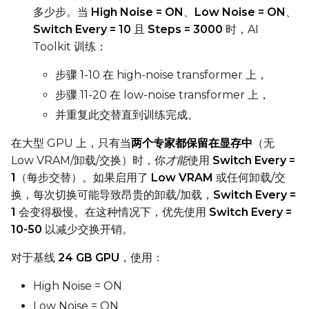
多少步。当
High Noise = ON
、
Low Noise = ON
、
Switch Every = 10
且
Steps = 3000
时，AI
Toolkit 训练：
步骤 1-10 在 high-noise transformer 上，
步骤 11-20 在 low-noise transformer 上，
并重复此交替直到训练完成。
在大型 GPU 上，只有当
两个专家都保留在显存中
（无
Low VRAM/卸载/交换）时，你
才能
使用
Switch Every =
1
（每步交替）。如果启用了
Low VRAM
或任何卸载/交
换，每次切换可能导致昂贵的卸载/加载，
Switch Every =
1
会变得极慢。在这种情况下，优先使用
Switch Every =
10-50
以减少交换开销。
对于基线
24 GB GPU
，使用：
High Noise = ON
Low Noise = ON