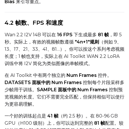
Bias
来引导重点。
Width
4.2 帧数、FPS 和速度
Wan 2.2 I2V 14B 可以在
16 FPS
下生成最多
81 帧
，即 5
Height
秒。实际上，有效的视频帧数遵循
"4n+1"规则
（例如 9、
13、17、21、33、41、81…）。你可以按这个系列考虑视频
长度；1 帧也支持，实际上在 AI Toolkit WAN 2.2 LoRA
Seed
训练中将 I2V 简化为类似图像的单帧模式。
在 AI Toolkit 中有两个独立的
Num Frames
控件。
DATASETS 面板中的 Num Frames
控制每个片段采样多
LoRA Scale
少帧用于训练。
SAMPLE 面板中的 Num Frames
控制预
览视频的长度。它们不需要完全匹配，但保持相似可以使行
为更容易理解。
Prompt
一个好的训练起点是
41 帧
（约 2.5 秒）。在 80-96 GB
GPU（H100 级别）上，你可以达到完整的
81 帧
配置。较