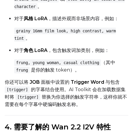
。
character
FPS
对于
风格 LoRA
，描述外观而非场景内容，例如：
grainy 16mm film look, high contrast, warm
。
Seed
tint
对于
角色 LoRA
，包含触发词加类别，例如：
Toggle
Walk Seed
Walk Seed
（其中
frung, young woman, casual clothing
是你的触发 token）。
frung
Advanced Sampling
你还可以将
JOB
面板中设置的
Trigger Word
与包含
的字幕结合使用。AI Toolkit 会在加载数据集
[trigger]
Toggle
Skip First Sample
Skip First Sample
时将
替换为你选择的触发字符串，这样你就不
[trigger]
Toggle
Force First Samp
Force First Sample
需要在每个字幕中硬编码触发名称。
Toggle
Disable Sampling
Disable Sampling
4. 需要了解的 Wan 2.2 I2V 特性
Sample Prompts (10)