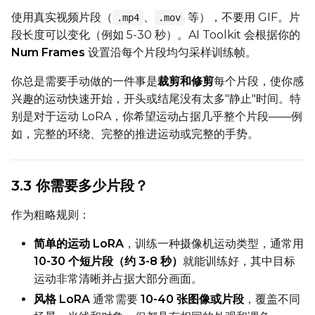
Flipping
使用真实视频片段（
、
等），不要用 GIF。片
.mp4
.mov
Toggle
Flip X
Flip X
段长度可以变化（例如 5-30 秒）。AI Toolkit 会根据你的
Toggle
Flip Y
Flip Y
Num Frames
设置沿每个片段均匀采样训练帧。
你总是需要手动做的一件事是
裁剪和修剪
每个片段，使你感
Resolutions
兴趣的运动快速开始，开头或结尾没有太多"静止"时间。特
Toggle
256
256
别是对于运动 LoRA，你希望运动占据几乎整个片段——例
Toggle
512
512
如，完整的环绕、完整的推进运动或完整的手势。
Toggle
768
768
3.3 你需要多少片段？
作为粗略规则：
简单的运动 LoRA
，训练一种摄像机运动类型，通常用
SAMPLE
10-30 个短片段（约 3-8 秒）
就能训练好，其中目标
运动非常清晰并占据大部分画面。
Sample Every
风格 LoRA
通常需要
10-40 张图像或片段
，覆盖不同