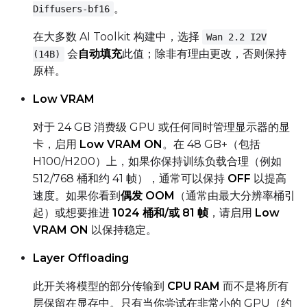
。
Diffusers-bf16
Seed
在大多数 AI Toolkit 构建中，选择
Wan 2.2 I2V
会
自动填充
此值；除非有理由更改，否则保持
(14B)
原样。
LoRA Scale
Low VRAM
对于 24 GB 消费级 GPU 或任何同时管理显示器的显
Prompt
卡，启用
Low VRAM ON
。在 48 GB+（包括
H100/H200）上，如果你保持训练负载合理（例如
512/768 桶和约 41 帧），通常可以保持
OFF
以提高
Width
速度。如果你看到
偶发 OOM
（通常由最大分辨率桶引
起）或想要推进
1024 桶和/或 81 帧
，请启用
Low
VRAM ON
以保持稳定。
Height
Layer Offloading
此开关将模型的部分传输到
CPU RAM
而不是将所有
Seed
层保留在显存中。只有当你尝试在非常小的 GPU（约