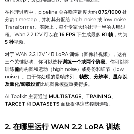
Learning Rate
在推理过程中，pipeline 会在噪声调度大约
875/1000
处
分割 timestep，并将其分配给 high-noise 或 low-noise
Weight Decay
Transformer。实际上，每个专家大约处理一半的去噪过
程。Wan 2.2 I2V 可以在
16 FPS
下生成最多
81 帧
，约为
5 秒
视频。
Timestep Type
对于 WAN 2.2 I2V 14B LoRA 训练（图像转视频），这有
Weighted
三个关键影响。你可以选择
训练一个或两个阶段
。你可以将
训练
偏向
构图和运动（high noise）或身份和细节（low
Timestep Bias
noise）。由于你处理的是帧序列，
帧数、分辨率、显存以
Balanced
及量化/卸载设置
比纯图像模型重要得多。
Loss Type
AI Toolkit 主要通过
MULTISTAGE
、
TRAINING
、
Mean Squared Error
TARGET
和
DATASETS
面板提供这些控制选项。
EMA (Exponential Moving Avera
2. 在哪里运行 WAN 2.2 LoRA 训练
Toggle
Use EMA
Use EMA