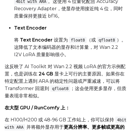
。这使用 4 位量化配合 Accuracy
4bit with ARA
Recovery Adapter，使显存使用接近纯 4 位，同时
LoRA Scale
质量保持更接近 bf16。
Text Encoder
Prompt
将
Text Encoder
设置为
（或
）。
float8
qfloat8
这降低了文本编码器的显存和计算量，对 Wan 2.2
I2V LoRA 质量影响很小。
Width
这反映了 AI Toolkit 对 Wan 2.2 视频 LoRA 的官方示例配
置，也是训练在
24 GB
显卡上可行的主要原因。如果你在
特定配置上遇到 ARA 的稳定性问题或严重减速，可以将
Height
Transformer 回退到
；这会使用更多显存，但质
qfloat8
量表现非常相似。
Seed
在大型 GPU / RunComfy 上：
在 H100/H200 或 48-96 GB 工作站上，你可以保持
4bit
并将额外显存用于
更高分辨率、更多帧或更高的
with ARA
LoRA Scale