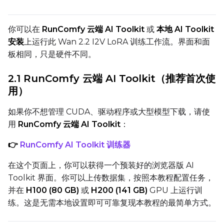
Text Encoder Optimizations
Toggle
Unload TE
Unload TE
你可以在
RunComfy 云端 AI Toolkit
或
本地 AI Toolkit
Toggle
Cache Text Embe
Cache Text Embeddin
安装
上运行此 Wan 2.2 I2V LoRA 训练工作流。界面和面
板相同，只是硬件不同。
Regularization
2.1 RunComfy 云端 AI Toolkit（推荐首次使
Toggle
Differential Outp
Differential Output P
用）
Toggle
Blank Prompt Pr
Blank Prompt Preserv
Other
如果你不想管理 CUDA、驱动程序或大型模型下载，请使
用
RunComfy 云端 AI Toolkit
：
Toggle
Contrastive Guid
Contrastive Guidance 
👉
RunComfy AI Toolkit 训练器
在这个页面上，你可以获得一个预装好的浏览器版 AI
VALIDATION
Toolkit 界面。你可以上传数据集，按照本教程配置任务，
并在
H100 (80 GB)
或
H200 (141 GB)
GPU 上运行训
练。这是无需本地设置即可可靠复现本教程的最简单方式。
ADVANCED