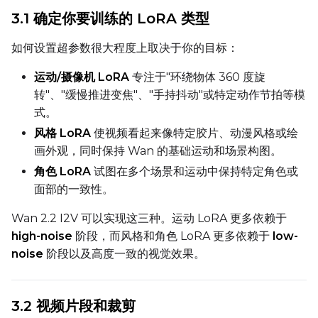
Num Repeats
3.1 确定你要训练的 LoRA 类型
如何设置超参数很大程度上取决于你的目标：
Default Caption
运动/摄像机 LoRA
专注于"环绕物体 360 度旋
转"、"缓慢推进变焦"、"手持抖动"或特定动作节拍等模
式。
Caption Dropout Rate
风格 LoRA
使视频看起来像特定胶片、动漫风格或绘
画外观，同时保持 Wan 的基础运动和场景构图。
角色 LoRA
试图在多个场景和运动中保持特定角色或
Num Frames
面部的一致性。
Wan 2.2 I2V 可以实现这三种。运动 LoRA 更多依赖于
high-noise
阶段，而风格和角色 LoRA 更多依赖于
low-
Settings
noise
阶段以及高度一致的视觉效果。
Toggle
Cache Latents
Cache Latents
Toggle
Is Regularizati
Is Regularization
Toggle
Auto Frame Co
Auto Frame Count
3.2 视频片段和裁剪