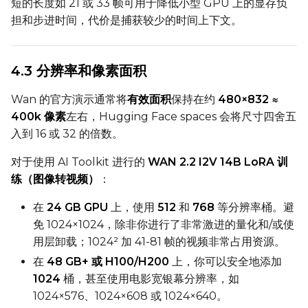
短的长度如 21 或 33 帧可用于降低小型 GPU 上的显存负
Width
担和步进时间，代价是捕获较少的时间上下文。
Height
4.3 分辨率和像素面积
Wan 的官方演示通常将
有效面积
保持在约
480×832 ≈
400k 像素
左右，Hugging Face spaces 会将尺寸四舍五
Seed
入到 16 或 32 的倍数。
对于使用 AI Toolkit 进行的
WAN 2.2 I2V 14B LoRA 训
LoRA Scale
练（图像转视频）
：
在
24 GB GPU
上，使用
512
和
768
等分辨率桶。避
免 1024×1024，除非你进行了非常激进的量化和/或使
Prompt
用层卸载；1024² 加 41-81 帧的视频非常占用资源。
在
48 GB+ 或 H100/H200
上，你可以安全地添加
1024
桶，甚至使用电影宽银幕分辨率，如
Width
1024×576、1024×608 或 1024×640。