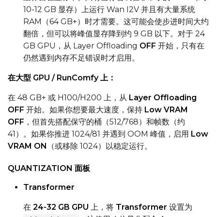
10-12 GB 显存）上运行 Wan I2V 并且有大量系统
RAM（64 GB+）时才需要。这可能会使步进时间大约
LoRA Scale
翻倍，但可以将峰值显存降到约 9 GB 以下。对于 24
GB GPU，从 Layer Offloading
OFF
开始，只有在
仍然遇到内存不足错误时才启用。
在大型 GPU / RunComfy 上：
Prompt
在 48 GB+ 或 H100/H200 上，从
Layer Offloading
OFF
开始。如果你想要最大速度，保持
Low VRAM
Width
OFF
，但首先搭配保守的桶（512/768）和帧数（约
41）。如果你推进 1024/81 并遇到 OOM 峰值，启用
Low
VRAM ON
（或移除 1024）以稳定运行。
Height
QUANTIZATION 面板
Transformer
Seed
在
24-32 GB GPU
上，将
Transformer
设置为