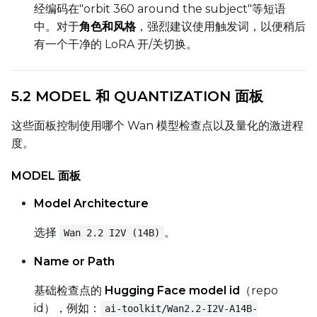
经编码在"orbit 360 around the subject"等短语
中。对于
角色和风格
，强烈建议使用触发词，以便稍后
Seed
有一个干净的 LoRA 开/关切换。
5.2 MODEL 和 QUANTIZATION 面板
LoRA Scale
这些面板控制使用哪个 Wan 模型检查点以及量化的激进程
度。
Prompt
MODEL 面板
Model Architecture
Width
选择
。
Wan 2.2 I2V (14B)
Name or Path
Height
基础检查点的
Hugging Face model id
（repo
id），例如：
ai-toolkit/Wan2.2-I2V-A14B-