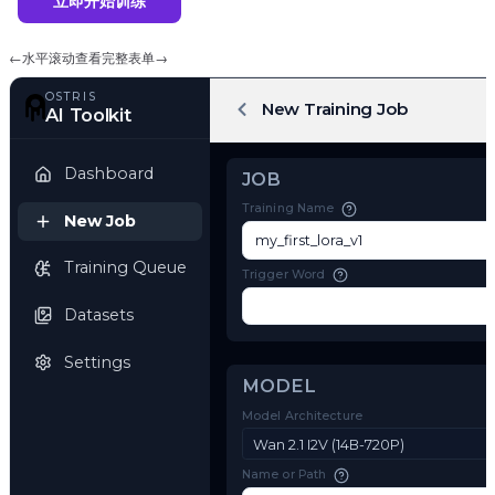
立即开始训练
←
水平滚动查看完整表单
→
OSTRIS
New Training Job
AI Toolkit
Dashboard
JOB
Training Name
New Job
Training Queue
Trigger Word
Datasets
Settings
MODEL