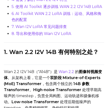
5. 使用 AI Toolkit 逐步训练 WAN 2.2 I2V 14B LoRA
6. AI Toolkit WAN 2.2 LoRA 训练：运动、风格和角
色的配置
7. Wan I2V LoRA 常见问题排查
TRAINING
8. 导出和使用你的 Wan I2V LoRA
Batch Size
1. Wan 2.2 I2V 14B 有何特别之处？
Gradient Accumulation
Wan 2.2 I2V 14B（"A14B"）是
Wan 2.2
的
图像转视频变
Steps
体
。从架构上看，它是一个
双阶段 Mixture-of-Experts
(MoE) Transformer
，包含两个独立的
14B 参数
Transformer
。
High-noise Transformer
处理早期高
Optimizer
噪声的 timestep，负责全局构图、运动轨迹和摄像机移
AdamW8Bit
动。
Low-noise Transformer
处理后期低噪声的
timestep，负责精细细节、身份特征和纹理。