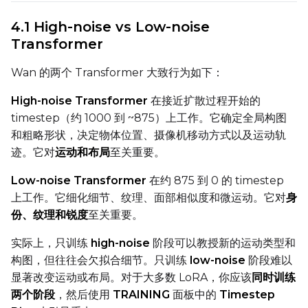
Prompt
4.1 High-noise vs Low-noise
Transformer
Width
Wan 的两个 Transformer 大致行为如下：
High-noise Transformer
在接近扩散过程开始的
Height
timestep（约 1000 到 ~875）上工作。它确定全局构图
和粗略形状，决定物体位置、摄像机移动方式以及运动轨
迹。它对
运动和布局
至关重要。
Seed
Low-noise Transformer
在约 875 到 0 的 timestep
上工作。它细化细节、纹理、面部相似度和微运动。它对
身
份、纹理和锐度
至关重要。
LoRA Scale
实际上，只训练
high-noise
阶段可以教授新的运动类型和
构图，但往往会欠拟合细节。只训练
low-noise
阶段难以
显著改变运动或布局。对于大多数 LoRA，你应该
同时训练
Prompt
两个阶段
，然后使用
TRAINING
面板中的
Timestep