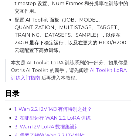
timestep 设置、Num Frames 和分辨率在训练中的
Toggle
Compile Model
Compile Model
交互作用。
配置 AI Toolkit 面板（JOB、MODEL、
TARGET
QUANTIZATION、MULTISTAGE、TARGET、
TRAINING、DATASETS、SAMPLE），以便在
Target Type
24GB 显存下稳定运行，以及在更大的 H100/H200
LoRA
云端配置下高效训练。
Linear Rank
本文是 AI Toolkit LoRA 训练系列的一部分。如果你是
Ostris AI Toolkit 的新手，请先阅读
AI Toolkit LoRA
训练入门指南
后再进入本教程。
SAVE
目录
Data Type
BF16
1. Wan 2.2 I2V 14B 有何特别之处？
Save Every
2. 在哪里运行 WAN 2.2 LoRA 训练
3. Wan I2V LoRA 数据集设计
Max Step Saves to Keep
4. 需要了解的 Wan 2.2 I2V 特性