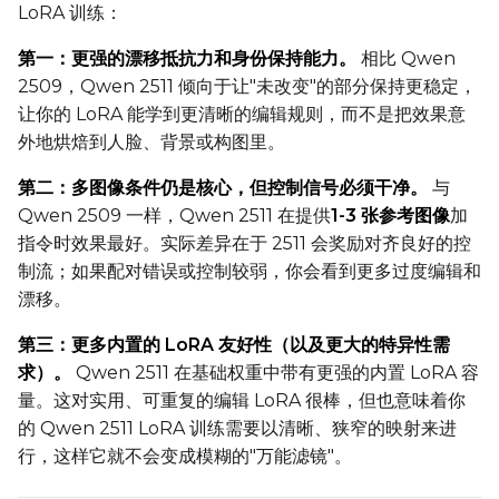
LoRA 训练：
Optimizer
第一：更强的漂移抵抗力和身份保持能力。
相比 Qwen
AdamW8Bit
2509，Qwen 2511 倾向于让"未改变"的部分保持更稳定，
让你的 LoRA 能学到更清晰的编辑规则，而不是把效果意
Learning Rate
外地烘焙到人脸、背景或构图里。
第二：多图像条件仍是核心，但控制信号必须干净。
与
Weight Decay
Qwen 2509 一样，Qwen 2511 在提供
1-3 张参考图像
加
指令时效果最好。实际差异在于 2511 会奖励对齐良好的控
制流；如果配对错误或控制较弱，你会看到更多过度编辑和
漂移。
Timestep Type
Weighted
第三：更多内置的 LoRA 友好性（以及更大的特异性需
求）。
Qwen 2511 在基础权重中带有更强的内置 LoRA 容
Timestep Bias
量。这对实用、可重复的编辑 LoRA 很棒，但也意味着你
Balanced
的 Qwen 2511 LoRA 训练需要以清晰、狭窄的映射来进
Loss Type
行，这样它就不会变成模糊的"万能滤镜"。
Mean Squared Error