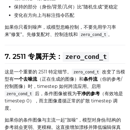
保持的部分（身份/背景/几何）比"随机生成"更稳定
LoRA Scale
变化在方向上与标注指令匹配
如果你只看到噪声，或模型忽略控制，不要先用学习率
来"修复"。先修复配对、控制连线和
。
zero_cond_t
Prompt
7. 2511 专属开关：
zero_cond_t
Width
这是一个重要的 2511 特定细节。
改变了当模
zero_cond_t
型有
一个去噪流
（正在生成的图像）和
条件流
（你的参考/
Height
控制图像）时，timestep 如何跨流应用。启用
后，条件图像被视为
干净的参考
（有效地是
zero_cond_t
timestep 0），而主图像遵循正常的扩散 timestep 调
度。
Seed
如果你的条件图像与主流一起"加噪"，模型对身份/结构的
参考就会更弱、更模糊。这直接增加漂移并降低编辑保真