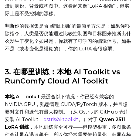
焙到身份、背景或构图中。这看起来像"LoRA 很强"，但实
ADVANCED
际上是不受控制的漂移。
判断你的数据集是否"编辑正确"的最简单方法是：如果你移
DATASETS
除指令，人类是否仍能通过比较控制图和目标图来推断出什
么发生了变化？如果是，你就有了可学习的编辑信号。如果
You have no dataset
不是（或者变化是模糊的），你的 LoRA 会很脆弱。
The Target Dataset dropdow
come back here.
Upload a dataset
3. 在哪里训练：本地 AI Toolkit vs
RunComfy Cloud AI Toolkit
Dataset
1
本地 AI Toolkit
最适合以下情况：你已经有兼容的
NVIDIA GPU，熟悉管理 CUDA/PyTorch 版本，并且想
Target Dataset
要对文件和迭代有最大控制。（从 Ostris 的 GitHub 仓库
Select...
安装 AI Toolkit：
ostris/ai-toolkit
。）对于
Qwen 2511
LoRA 训练
，本地训练完全可行——但模型很重，多图像条
Control Dataset 1
件会让显存迅速飙升，所以你经常需要依赖量化、低显存模