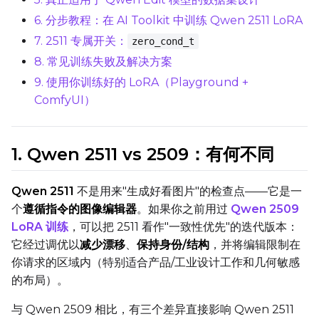
6. 分步教程：在 AI Toolkit 中训练 Qwen 2511 LoRA
Save Every
7. 2511 专属开关：
zero_cond_t
8. 常见训练失败及解决方案
Max Step Saves to Keep
9. 使用你训练好的 LoRA（Playground +
ComfyUI）
1. Qwen 2511 vs 2509：有何不同
TRAINING
Batch Size
Qwen 2511
不是用来"生成好看图片"的检查点——它是一
个
遵循指令的图像编辑器
。如果你之前用过
Qwen 2509
LoRA 训练
，可以把 2511 看作"一致性优先"的迭代版本：
Gradient Accumulation
它经过调优以
减少漂移
、
保持身份/结构
，并将编辑限制在
你请求的区域内（特别适合产品/工业设计工作和几何敏感
的布局）。
Steps
与 Qwen 2509 相比，有三个差异直接影响 Qwen 2511