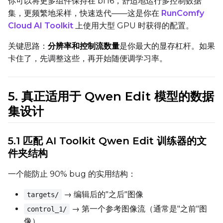
你可以将更多组件保持在 bf16，舒适地运行多控制数据
集，更频繁地采样，快速迭代——这是你在
RunComfy
Cloud AI Toolkit
上使用大型 GPU 时获得的配置。
SAMPLE
关键思路：
分辨率和控制流数量
是你最大的显存杠杆。如果
卡住了，先调整这些，再开始随便调学习率。
Sample Every
5. 真正适用于 Qwen Edit 模型的数据
Sampler
集设计
FlowMatch
Guidance Scale
5.1 匹配 AI Toolkit Qwen Edit 训练器的文
件夹结构
Sample Steps
一个能防止 90% bug 的实用结构：
→ 编辑后的"之后"图像
targets/
→ 第一个参考图像流（通常是"之前"图
control_1/
Width
像）