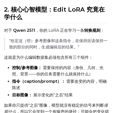
2. 核心心智模型：Edit LoRA 究竟在
EMA (Exponential Moving Avera
学什么
Toggle
Use EMA
Use EMA
Text Encoder Optimizations
对于
Qwen 2511
，你的 LoRA 正在学习一条
转换规则
：
Toggle
Cache Text Embe
Cache Text Embeddin
"给定这（些）参考图像和这条指令，在保持应该保持一
致的部分的同时，生成编辑后的结果。"
Regularization
Toggle
Differential Outp
Differential Output P
这就是为什么编辑数据集必须包含所有三个组件：
Toggle
Blank Prompt Pr
Blank Prompt Preserv
控制/参考图像：
需要保持的内容（身份、几何、光
Other
照、背景——你的任务需要什么就保持什么）
Toggle
Contrastive Guid
Contrastive Guidance 
指令（caption/prompt）：
需要改变的内容，明确
陈述
目标图像：
展示变化的"之后"结果
VALIDATION
如果你只提供"之后"图像，模型就没有稳定的信号来判断
保
留什么
，所以它会学到一个有噪声的捷径：可能会把变化烘