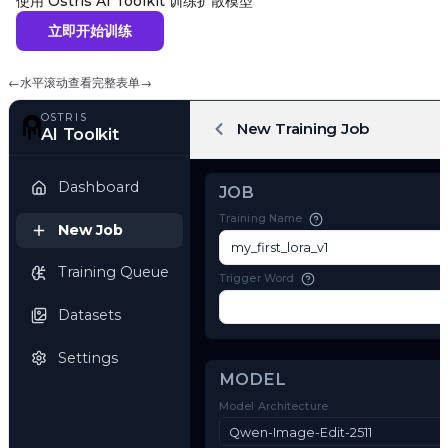
使用 Ostris AI Toolkit 训练扩散模型
立即开始训练
←
水平滚动查看完整表单
→
OSTRIS
New Training Job
AI Toolkit
Dashboard
JOB
Training Name
New Job
Training Queue
Trigger Word
Datasets
Settings