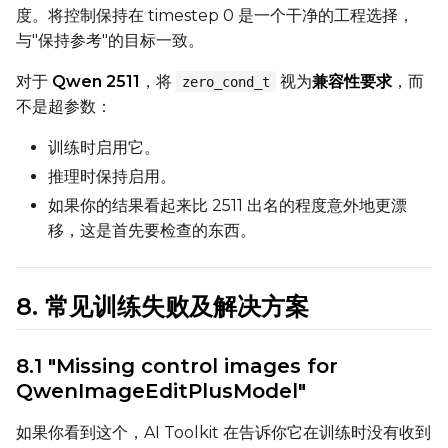
LoRA Scale
度。将控制保持在 timestep 0 是一个干净的工程选择，
与"保持参考"的目标一致。
对于
Qwen 2511
，将
视为
兼容性要求
，而
zero_cond_t
不是超参数：
训练时启用它。
推理时保持启用。
如果你的结果看起来比 2511 出名的程度意外地更漂
移，这是首先要检查的东西。
8. 常见训练失败及解决方案
8.1 "Missing control images for
QwenImageEditPlusModel"
如果你看到这个，AI Toolkit 在告诉你它在训练时没有收到