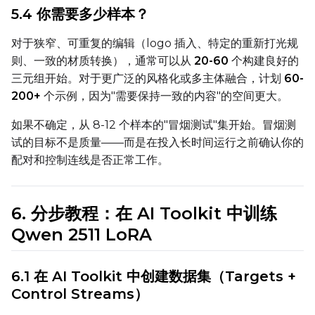
5.4 你需要多少样本？
Width
对于狭窄、可重复的编辑（logo 插入、特定的重新打光规
则、一致的材质转换），通常可以从
20-60
个构建良好的
Height
三元组开始。对于更广泛的风格化或多主体融合，计划
60-
200+
个示例，因为"需要保持一致的内容"的空间更大。
如果不确定，从 8-12 个样本的"冒烟测试"集开始。冒烟测
Seed
试的目标不是质量——而是在投入长时间运行之前确认你的
配对和控制连线是否正常工作。
LoRA Scale
6. 分步教程：在 AI Toolkit 中训练
Qwen 2511 LoRA
Prompt
6.1 在 AI Toolkit 中创建数据集（Targets +
Control Streams）
Width