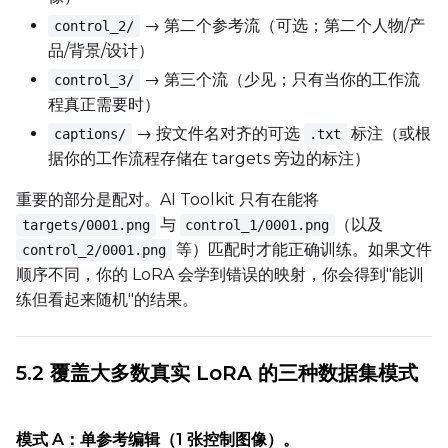
→ 第二个参考流（可选；第二个人物/产
control_2/
品/背景/设计）
Height
→ 第三个流（少见；只有当你的工作流
control_3/
程真正需要时）
→ 按文件名对齐的可选
标注（或根
captions/
.txt
Seed
据你的工作流程存储在 targets 旁边的标注）
重要的部分是配对。AI Toolkit 只有在能将
Toggle
Walk Seed
Walk Seed
与
（以及
targets/0001.png
control_1/0001.png
等）匹配时才能正确训练。如果文件
control_2/0001.png
顺序不同，你的 LoRA 会学到错误的映射，你会得到"能训
Advanced Sampling
练但看起来随机"的结果。
Toggle
Skip First Sample
Skip First Sample
Toggle
Force First Samp
Force First Sample
5.2 覆盖大多数真实 LoRA 的三种数据集模式
Toggle
Disable Sampling
Disable Sampling
模式 A：单参考编辑（1 张控制图像）。
Sample Prompts (10)