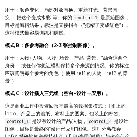
Prompt
用于：颜色变化、局部对象替换、重新打光、背景替
换、"把这个变成水彩"等。你的
是原始图像，
control_1
目标是编辑结果，标注是直接指令（"把帽子变成红色"）。
Width
这种模式最容易训练和调试。
模式 B：多参考融合（2-3 张控制图像）。
Height
用于：人物+人物、人物+场景、产品+背景、"融合这两个
身份"，或任何你想让模型保持多个来源的情况。你的标注
应该阐明每个参考的角色（"使用 ref1 的人物，ref2 的背
Seed
景"）。
模式 C：设计插入三元组（空白+设计→应用）。
LoRA Scale
这是商业工作中投资回报率最高的数据集模式：T恤上的
logo、产品上的贴纸、布料上的图案、包装上的标签。
是没有设计的产品/人物，
是设计
control_1
control_2
图像，目标是最终的"设计已应用"图像。这种分离教会
Prompt
LoRA 精确地知道保持什么（几何/光照/材质）与改变什么