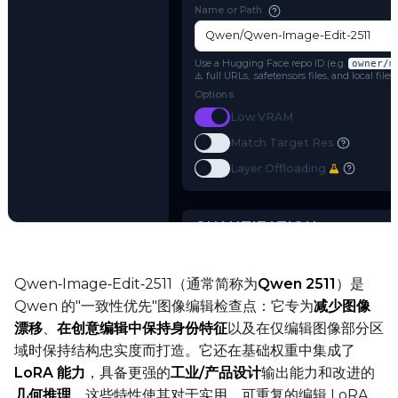
MODEL
Model Architecture
Qwen-Image-Edit-2511
Name or Path
Use a Hugging Face repo ID (e.g.
o
⚠️ full URLs, .safetensors files, and 
Options
Toggle
Low VRAM
Low VRAM
Try AI Toolkit
Toggle
Match Target Res
Match Target Res
Toggle
Layer Offloading
Layer Offloading
Qwen‑Image‑Edit‑2511（通常简称为
Qwen 2511
）是
Qwen 的"一致性优先"图像编辑检查点：它专为
减少图像
漂移
、
在创意编辑中保持身份特征
以及在仅编辑图像部分区
QUANTIZATION
域时保持结构忠实度而打造。它还在基础权重中集成了
Transformer
LoRA 能力
，具备更强的
工业/产品设计
输出能力和改进的
qfloat8 (default)
几何推理
，这些特性使其对于实用、可重复的编辑 LoRA