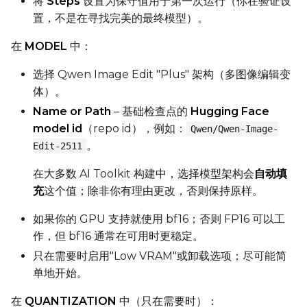
将
Steps
设置为保守值用于第一次运行（你在验证设
置，不是在寻找完美的最终模型）。
Height
在
MODEL
中：
选择 Qwen Image Edit "Plus" 架构（多图像编辑变
Seed
体）。
Name or Path
– 基础检查点的
Hugging Face
model id
（repo id），例如：
Qwen/Qwen-Image-
LoRA Scale
。
Edit-2511
在大多数 AI Toolkit 构建中，选择模型架构会
自动填
充
这个值；除非你有理由更改，否则保持原样。
Prompt
如果你的 GPU 支持就使用 bf16；否则 FP16 可以工
作，但 bf16 通常在可用时更稳定。
Width
只在需要时启用"Low VRAM"或卸载选项；尽可能简
单地开始。
在
QUANTIZATION
中（只在需要时）：
Height