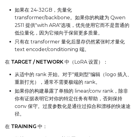
如果在 24-32GB，先量化
transformer/backbone。如果你的构建为 Qwen
Seed
2511 提供"with ARA"选项，优先使用它而不是普通的
低位量化，因为它倾向于保留更多质量。
只有在 transformer 量化后显存仍然紧张时才量化
LoRA Scale
text encoder/conditioning 端。
在
TARGET / NETWORK
中（LoRA 设置）：
从适中的 rank 开始。对于"规则型"编辑（logo 插入、
Prompt
重新打光），通常不需要极端的 rank。
如果你的构建暴露了单独的 linear/conv rank，除非
你有证据表明它对你的特定任务有帮助，否则保持
Width
conv 保守。过度参数化是通往过拟合和漂移的快速途
径。
Height
在
TRAINING
中：