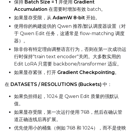
保持
Batch Size = 1
并使用
Gradient
Accumulation
在需要时增加有效 batch。
Seed
如果显存受限，从
AdamW 8-bit
开始。
使用你的构建提供的 Qwen 推荐/默认调度器设置（对
于 Qwen Edit 任务，这通常是 flow-matching 调度
LoRA Scale
器）。
除非你有特定理由调整语言行为，否则在第一次成功运
行时保持"train text encoder"关闭。大多数实用的
Prompt
Edit LoRA 只需要 backbone/transformer 适应。
如果显存紧张，打开
Gradient Checkpointing
。
Width
在
DATASETS / RESOLUTIONS (Buckets)
中：
如果负担得起，1024 是 Qwen Edit 质量的强默认
值。
Height
如果显存受限，第一次运行使用 768，然后在确认管
道正确连线后再扩展。
优先使用小的桶集（例如 768 和 1024），而不是使映