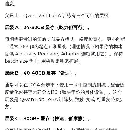
信息。
实际上，Qwen 2511 LoRA 训练有三个可行的层级：
Settings
层级 A：24-32GB 显存（吃力但可行）。
Toggle
Cache Latents
Cache Latents
预期需要激进的策略：低显存模式、梯度检查点、更小的桶
Toggle
Is Regularizati
Is Regularization
（通常 768 作为起点）和量化（理想情况下如果你的构建
Flipping
提供 Accuracy Recovery Adapter 选项就用它）。保持
Toggle
Flip X
Flip X
batch size 为 1，用梯度累积来扩展。
Toggle
Flip Y
Flip Y
层级 B：40-48GB 显存（舒适）。
Resolutions
通常可以在 1024 分辨率下使用一两个控制流训练，配合适
Toggle
256
256
度量化或甚至大部分 bf16（取决于你的具体设置）。这个
层级是 Qwen Edit LoRA 训练从"微妙"变成"可重复"的地
Toggle
512
512
方。
Toggle
768
768
层级 C：80GB+ 显存（快速、低摩擦）。