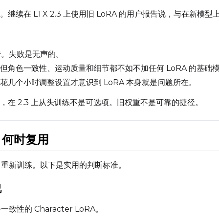
SAMPLE
续在 LTX 2.3 上使用旧 LoRA 的用户报告说，与在新模型
Sample Every
Width
Se
报错。失败是无声的。
但角色一致性、运动质量和细节都不如不加任何 LoRA 的基础
Sampler
Height
T
花几个小时调整设置才意识到 LoRA 本身就是问题所在。
FlowMatch
在 2.3 上从头训练不是可选项。旧权重不是可靠的捷径。
Guidance Scale
Num Frames
s 何时复用
Sample Steps
FPS
立即重新训练。以下是实用的判断标准。
Sample Prompts (10)
况
Prompt
致性的 Character LoRA。