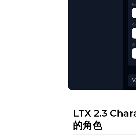
Try AI Toolkit
LTX 2.3 C
的角色