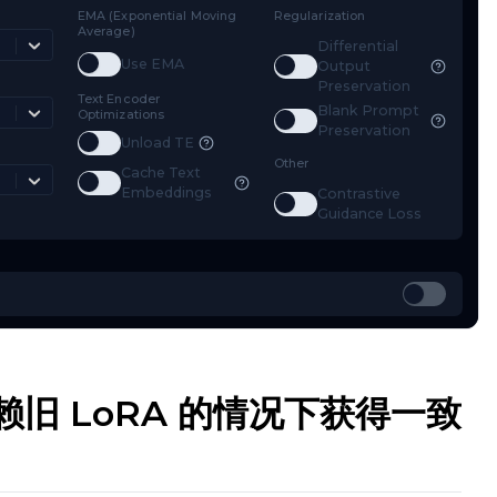
mestep Type
EMA (Exponential Moving
Regularizat
Average)
Weighted
Diff
Toggle
Use EMA
Use EMA
Toggle
D
Out
mestep Bias
Pre
Text Encoder
Bla
Balanced
Optimizations
Toggle
B
Pre
Toggle
Unload TE
Unload TE
ss Type
Other
Cache Text
Mean Squared Error
Toggle
Cache Text Embeddings
Embeddings
Con
Toggle
C
Gui
在不依赖旧 LoRA 的情况下获得一致