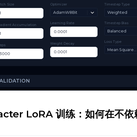
TRAINING
Batch Size
Optimizer
Ti
AdamW8Bit
Learning Rate
Ti
Gradient Accumulation
Lo
Weight Decay
Steps
haracter LoRA 训练：如何
VALIDATION