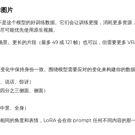
Prompt
非图片
图片不是这个模型的好训练数据。它们会让训练更慢，消耗更多资
Width
Height
尽可能优先使用原生视频。
场景。更长的片段（最多 49 或 121 帧）也可以，但需要更多 V
Prompt
的工作是在变化中保持身份一致。围绕模型需要应对的变化来构建你的数
Width
Height
、说话、惊讶）
四分之三侧面、侧面）
Prompt
中景、全身）
同的角度和表情，LoRA 会在你 prompt 任何不同内容的那
Width
Height