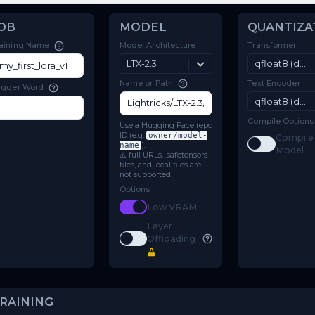
New Training Job
JOB
MODEL
Model Architecture
Training Name
LTX-2.3
Name or Path
Trigger Word
Use a Hugging Face repo
ID (e.g.
owner/model-
name
).
⚠️ full URLs, .safetensors
files, and local files are
not supported.
Options
Toggle
Low VRAM
Low VRAM
Layer
Toggle
Layer Offloading
Offloading