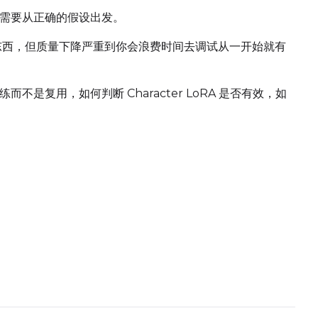
需要从正确的假设出发。
生成一些东西，但质量下降严重到你会浪费时间去调试从一开始就有
是复用，如何判断 Character LoRA 是否有效，如
Upload a 
ne dataset has files in it. Upload one first, then come back
Default Caption
Settings
Toggle
Cache La
Cache Laten
Toggle
Is Regula
Is Regulariz
Caption Dropout Rate
Toggle
Auto Fr
Auto Frame
Toggle
Do I2V
Do I2V