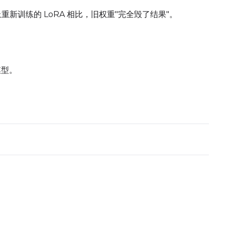
上重新训练的 LoRA 相比，旧权重"完全毁了结果"。
ed
Advanced Sampling
Toggle
Skip First Sample
Skip First Sample
模型。
oggle
Walk Seed
Walk Seed
Force First
Toggle
Force First Sample
Sample
Toggle
Disable Sampling
Disable Sampling
Add