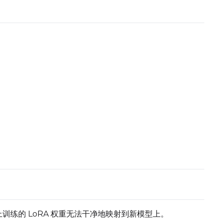
Num Frames
Toggle
Do Audi
Do Audio
Toggle
Audio No
Audio Norma
Toggle
Audio Pr
Audio Prese
Flipping
Toggle
Flip X
Flip X
Toggle
Flip Y
Flip Y
+ Add Dataset Slot
旧模型上训练的 LoRA 权重无法干净地映射到新模型上。