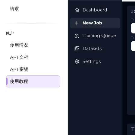
OSTRIS
AI Toolkit
请求
Dashboard
账户
New Job
使用情况
Training Queue
API 文档
Datasets
API 密钥
使用教程
Settings