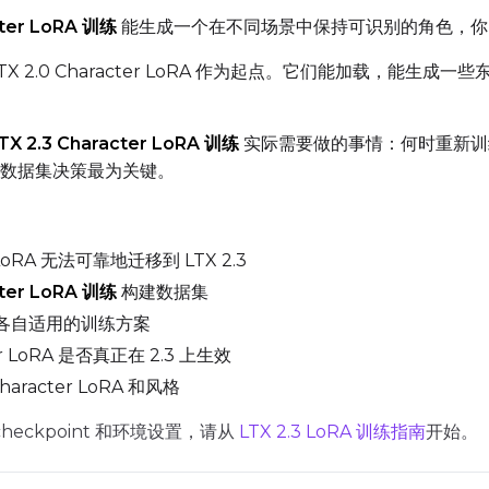
ADVANCED
cter LoRA 训练
能生成一个在不同场景中保持可识别的角色，你
X 2.0 Character LoRA 作为起点。它们能加载，能
DATASETS
TX 2.3 Character LoRA 训练
实际需要做的事情：何时重新训练而不
You have no datasets yet
些数据集决策最为关键。
The Target Dataset dropdown below stays empty until at least o
here.
LoRA 无法可靠地迁移到 LTX 2.3
Dataset
1
cter LoRA 训练
构建数据集
A 各自适用的训练方案
Target Dataset
Num Repeats
r LoRA 是否真正在 2.3 上生效
Select...
racter LoRA 和风格
LoRA Weight
eckpoint 和环境设置，请从
LTX 2.3 LoRA 训练指南
开始。