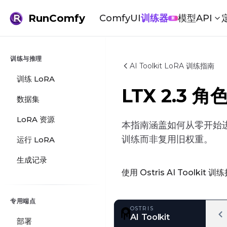
RunComfy
ComfyUI
训练器
模型
API
新
训练与推理
AI Toolkit LoRA 训练指南
训练 LoRA
LTX 2.3
数据集
LoRA 资源
本指南涵盖如何从零开始进行
训练而非复用旧权重。
运行 LoRA
生成记录
使用 Ostris AI Toolkit 
专用端点
部署