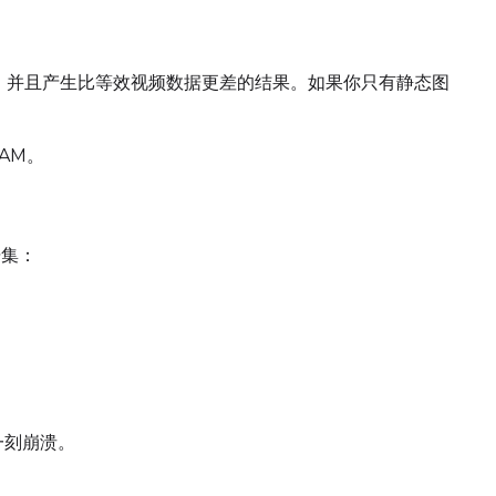
Add
源，并且产生比等效视频数据更差的结果。如果你只有静态图
Seed
LoRA Scale
Cli
RAM。
Add
据集：
Seed
LoRA Scale
Cli
Add
一刻崩溃。
Seed
LoRA Scale
Cli