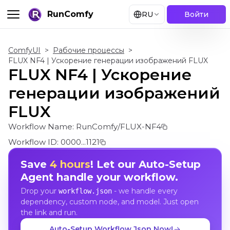
RunComfy
RU
Войти
ComfyUI
>
Рабочие процессы
>
FLUX NF4 | Ускорение генерации изображений FLUX
FLUX NF4 | Ускорение
генерации изображений
FLUX
Workflow Name:
RunComfy/FLUX-NF4
Workflow ID:
0000...1121
Save
4 hours
! Let our Auto-Setup
Agent handle your workflow.
Drop your
- we handle every
workflow.json
dependency, custom node, and model. Just open
the link and run.
Auto-Setup Workflow Json Now!