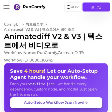
RunComfy
KO
로그인
ComfyUI
>
워크플로우
>
Animatediff V2 & V3 | 텍스트에서 비디오로
Animatediff V2 & V3 | 텍스
트에서 비디오로
Workflow Name:
RunComfy/AnimateDiff
Workflow ID:
0000...1031
Save
4 hours
! Let our Auto-Setup
Agent handle your workflow.
Drop your
- we handle every
workflow.json
dependency, custom node, and model. Just open
the link and run.
Auto-Setup Workflow Json Now!