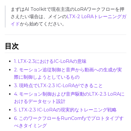
まずはAI Toolkitで現在主流のLoRAワークフローを押
さえたい場合は、メインの
LTX-2 LoRAトレーニングガ
イド
から始めてください。
TRAINING
目次
Batch Size
1. LTX-2.3におけるIC-LoRAの意味
Gradient Accumulation
2. モーション追従制御と音声から動画への生成が実
際に制御しようとしているもの
3. 現時点でLTX-2.3 IC-LoRAができること
Steps
4. モーション制御および音声駆動のLTX-2.3 LoRAに
おけるデータセット設計
5. LTX-2.3 IC-LoRAの現実的なトレーニング戦略
Optimizer
6. このワークフローをRunComfyでプロトタイプす
AdamW8Bit
べきタイミング