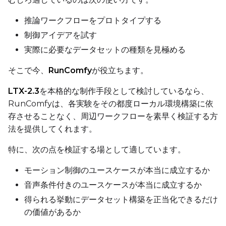
推論ワークフローをプロトタイプする
制御アイデアを試す
Height
実際に必要なデータセットの種類を見極める
そこで今、
RunComfy
が役立ちます。
Seed
LTX-2.3
を本格的な制作手段として検討しているなら、
RunComfyは、各実験をその都度ローカル環境構築に依
存させることなく、周辺ワークフローを素早く検証する方
LoRA Scale
法を提供してくれます。
特に、次の点を検証する場として適しています。
Prompt
モーション制御のユースケースが本当に成立するか
音声条件付きのユースケースが本当に成立するか
得られる挙動にデータセット構築を正当化できるだけ
Width
の価値があるか