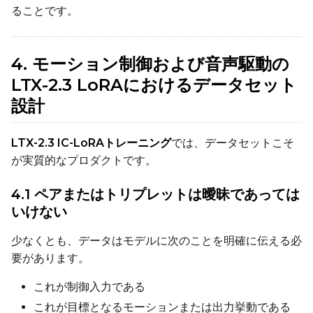
ることです。
Height
4. モーション制御および音声駆動の
Num Frames
LTX-2.3 LoRAにおけるデータセット
設計
FPS
LTX-2.3 IC-LoRAトレーニング
では、データセットこそ
が実質的なプロダクトです。
Seed
4.1 ペアまたはトリプレットは曖昧であっては
いけない
Toggle
Walk Seed
Walk Seed
少なくとも、データはモデルに次のことを明確に伝える必
要があります。
Advanced Sampling
これが制御入力である
Toggle
Skip First Sample
これが目標となるモーションまたは出力挙動である
Skip First Sample