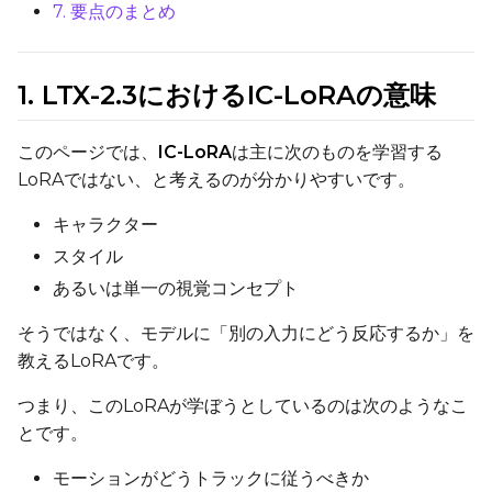
7. 要点のまとめ
Learning Rate
1. LTX-2.3におけるIC-LoRAの意味
Weight Decay
このページでは、
IC-LoRA
は主に次のものを学習する
LoRAではない、と考えるのが分かりやすいです。
Timestep Type
キャラクター
Weighted
スタイル
Timestep Bias
あるいは単一の視覚コンセプト
Balanced
そうではなく、モデルに「別の入力にどう反応するか」を
Loss Type
教えるLoRAです。
Mean Squared Error
つまり、このLoRAが学ぼうとしているのは次のようなこ
とです。
EMA (Exponential Moving Avera
Toggle
Use EMA
Use EMA
モーションがどうトラックに従うべきか