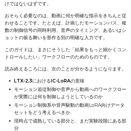
けではないはずです。
Toggle
Compile Model
Compile Model
おそらく必要なのは、動画に何か明確な指示をきちんと従
わせることです。たとえば、計画したモーションパス、複
TARGET
数の制御信号の同時利用、音声のタイミング、あるいはシ
Target Type
ョットの振る舞いを形作る別の明確な入力です。
LoRA
このガイドは、まさにそうした「結果をもっと細かくコン
Linear Rank
トロールしたい」ワークフローのためのものです。
読み終えるころには、次のことが分かるようになります。
LTX-2.3
における
IC-LoRA
の意味
SAVE
モーション追従制御や音声から動画へのワークフロー
Data Type
が実際には何を制御しようとしているのか
BF16
モーション制御系や音声駆動の動画LoRA向けデータ
Save Every
セットをどう考えるべきか
現時点で成熟している部分と、まだ実験段階にある部
分
Max Step Saves to Keep