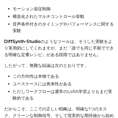
モーション追従制御
SAMPLE
構造化されたマルチコントロール挙動
音声条件付きのタイミングやパフォーマンスに関する
Sample Every
実験
DiffSynth-Studio
のようなツールは、そうした実験をよ
Sampler
り実用的にしてくれますが、まだ「誰でも同じ手順ででき
FlowMatch
る明確な定番レシピ」がある段階ではありません。
Guidance Scale
したがって、無難な結論は次のとおりです。
この方向性は本物である
Sample Steps
ユースケースには将来性がある
ただしワークフローは通常のLoRA学習よりもまだ実
験的である
Width
だからこそ、ここでの正しい戦略は、明確な1つのタス
ク、クリーンな制御信号、そして現実的な期待値から始め