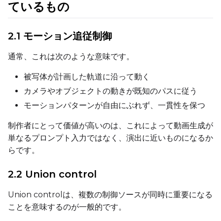
ているもの
DATASETS
2.1 モーション追従制御
You have no dataset
通常、これは次のような意味です。
The Target Dataset dropdow
come back here.
被写体が計画した軌道に沿って動く
Upload a dataset
カメラやオブジェクトの動きが既知のパスに従う
モーションパターンが自由にぶれず、一貫性を保つ
Dataset
1
制作者にとって価値が高いのは、これによって動画生成が
単なるプロンプト入力ではなく、演出に近いものになるか
Target Dataset
らです。
Select...
2.2 Union control
LoRA Weight
Union controlは、複数の制御ソースが同時に重要になる
ことを意味するのが一般的です。