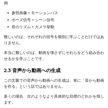
Num Repeats
例:
参照画像 + モーションパス
ポーズ信号 + シーン信号
Default Caption
音のリズム + カメラ挙動
難しいのは、それぞれの信号を個別に学ぶことだけではあ
Caption Dropout Rate
りません。
本当に難しいのは、動画を壊さずにそれらをどう組み合わ
せるかを学ぶことです。
Num Frames
2.3 音声から動画への生成
この文脈での音声から動画への生成は、単に「音から動画
Settings
を作る」という話ではありません。
Toggle
Cache Latents
Cache Latents
Toggle
Is Regularizati
Is Regularization
多くの場合、次のようなより具体的な目標のどれかを指し
ます。
Toggle
Auto Frame Co
Auto Frame Count