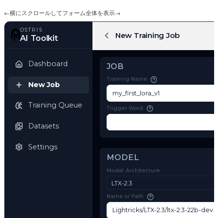
←
横にスクロールしてフォーム全体を表示
→
OSTRIS
New Training Job
AI Toolkit
Dashboard
JOB
Training Name
New Job
Training Queue
Trigger Word
Datasets
Settings
MODEL
Model Architecture