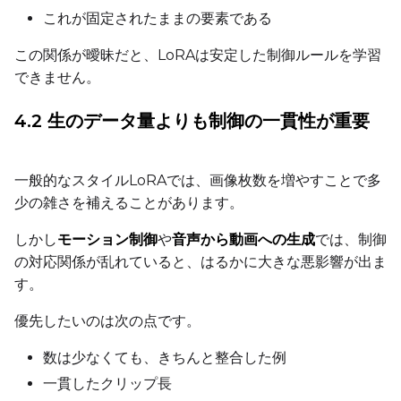
これが固定されたままの要素である
Toggle
Force First Samp
Force First Sample
この関係が曖昧だと、LoRAは安定した制御ルールを学習
Toggle
Disable Sampling
Disable Sampling
できません。
Sample Prompts (10)
4.2 生のデータ量よりも制御の一貫性が重要
Prompt
一般的なスタイルLoRAでは、画像枚数を増やすことで多
Width
少の雑さを補えることがあります。
しかし
モーション制御
や
音声から動画への生成
では、制御
の対応関係が乱れていると、はるかに大きな悪影響が出ま
Height
す。
優先したいのは次の点です。
Seed
数は少なくても、きちんと整合した例
一貫したクリップ長