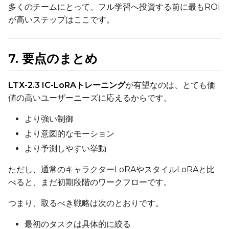
多くのチームにとって、フル学習へ投資する前に最もROI
Height
が高いステップはここです。
7. 要点のまとめ
Seed
LTX-2.3 IC-LoRAトレーニング
が有望なのは、とても価
値の高いユーザーニーズに応えるからです。
LoRA Scale
より強い制御
より意図的なモーション
より予測しやすい挙動
Prompt
ただし、通常のキャラクターLoRAやスタイルLoRAと比
べると、まだ初期段階のワークフローです。
Width
つまり、取るべき戦略は次のとおりです。
最初のタスクは具体的に絞る
Height