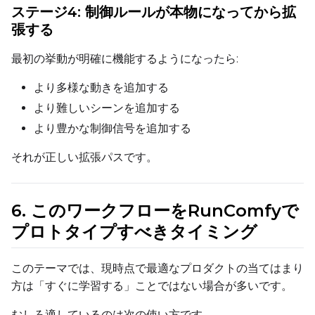
ステージ4: 制御ルールが本物になってから拡
Width
張する
最初の挙動が明確に機能するようになったら:
Height
より多様な動きを追加する
より難しいシーンを追加する
より豊かな制御信号を追加する
Seed
それが正しい拡張パスです。
LoRA Scale
6. このワークフローをRunComfyで
プロトタイプすべきタイミング
Prompt
このテーマでは、現時点で最適なプロダクトの当てはまり
方は「すぐに学習する」ことではない場合が多いです。
Width
むしろ適しているのは次の使い方です。