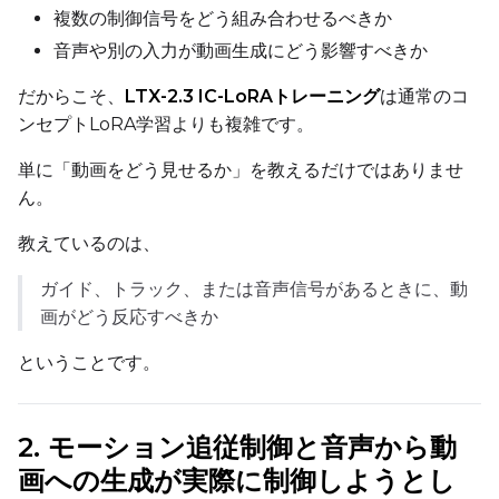
複数の制御信号をどう組み合わせるべきか
Text Encoder Optimizations
Toggle
Unload TE
Unload TE
音声や別の入力が動画生成にどう影響すべきか
Toggle
Cache Text Embe
Cache Text Embeddin
だからこそ、
LTX-2.3 IC-LoRAトレーニング
は通常のコ
ンセプトLoRA学習よりも複雑です。
Regularization
単に「動画をどう見せるか」を教えるだけではありませ
Toggle
Differential Outp
Differential Output P
ん。
Toggle
Blank Prompt Pr
Blank Prompt Preserv
教えているのは、
Other
Toggle
Contrastive Guid
Contrastive Guidance 
ガイド、トラック、または音声信号があるときに、動
画がどう反応すべきか
ということです。
VALIDATION
2. モーション追従制御と音声から動
ADVANCED
画への生成が実際に制御しようとし