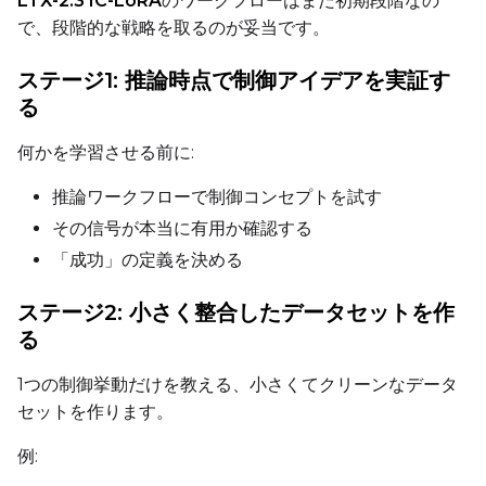
LTX-2.3 IC-LoRA
のワークフローはまだ初期段階なの
で、段階的な戦略を取るのが妥当です。
Prompt
ステージ1: 推論時点で制御アイデアを実証す
る
Width
何かを学習させる前に:
推論ワークフローで制御コンセプトを試す
Height
その信号が本当に有用か確認する
「成功」の定義を決める
Seed
ステージ2: 小さく整合したデータセットを作
る
LoRA Scale
1つの制御挙動だけを教える、小さくてクリーンなデータ
セットを作ります。
例:
Prompt