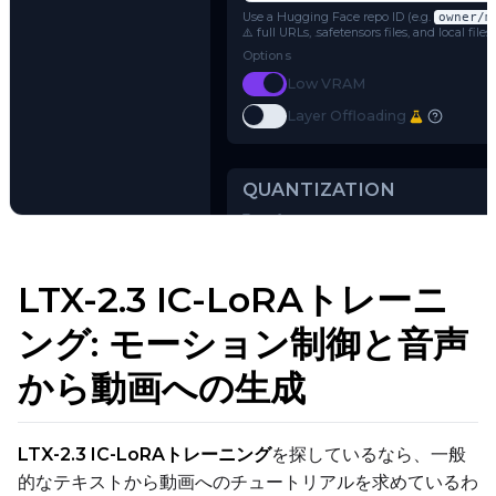
LTX-2.3
Name or Path
Use a Hugging Face repo ID (e.g.
o
⚠️ full URLs, .safetensors files, and 
Options
Toggle
Low VRAM
Low VRAM
Toggle
Layer Offloading
Layer Offloading
Try AI Toolkit
LTX-2.3 IC-LoRAトレーニ
QUANTIZATION
ング: モーション制御と音声
Transformer
から動画への生成
qfloat8 (default)
Text Encoder
qfloat8 (default)
LTX-2.3 IC-LoRAトレーニング
を探しているなら、一般
的なテキストから動画へのチュートリアルを求めているわ
Compile Options