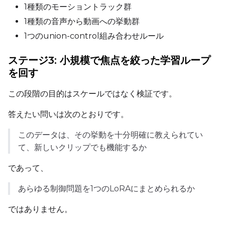
1種類のモーショントラック群
1種類の音声から動画への挙動群
Width
1つのunion-control組み合わせルール
ステージ3: 小規模で焦点を絞った学習ループ
を回す
Height
この段階の目的はスケールではなく検証です。
答えたい問いは次のとおりです。
Seed
このデータは、その挙動を十分明確に教えられてい
て、新しいクリップでも機能するか
LoRA Scale
であって、
あらゆる制御問題を1つのLoRAにまとめられるか
Prompt
ではありません。