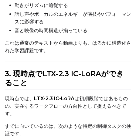
Toggle
Do I2V
Do I2V
動きがリズムに追従する
Toggle
Do Audio
Do Audio
話し声やボーカルのエネルギーが演技やパフォーマン
スに影響する
Toggle
Audio Normali
Audio Normalize
音と映像の時間構造が揃っている
Toggle
Audio Preserve
Audio Preserve Pit
Flipping
これは通常のテキストから動画よりも、はるかに構造化さ
Toggle
Flip X
Flip X
れた学習課題です。
Toggle
Flip Y
Flip Y
3. 現時点でLTX-2.3 IC-LoRAができ
Resolutions
ること
Toggle
256
256
Toggle
512
512
現時点では、
LTX-2.3 IC-LoRA
は初期段階ではあるもの
Toggle
768
768
の、実在するワークフローの方向性として捉えるべきで
す。
すでに向いているのは、次のような特定の制御タスクの検
証です。