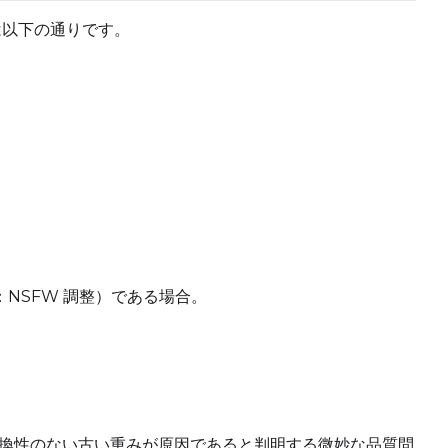
は以下の通りです。
Add
Seed
LoRA Scale
Cli
Add
Seed
LoRA Scale
Cli
例：NSFW 調整）である場合。
Add
Seed
LoRA Scale
Cli
換性のない古い重みが原因であると判明する微妙な品質問