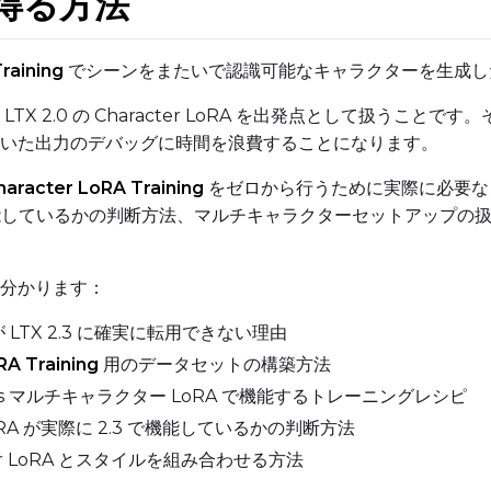
得る方法
ADVANCED
raining
でシーンをまたいで認識可能なキャラクターを生成し
TX 2.0 の Character LoRA を出発点として扱う
いた出力のデバッグに時間を浪費することになります。
DATASETS
haracter LoRA Training
をゼロから行うために実際に必要な
RA が機能しているかの判断方法、マルチキャラクターセットアッ
You have no datasets yet
The Target Dataset dropdown below stays empty until at least o
here.
分かります：
A が LTX 2.3 に確実に転用できない理由
Dataset
1
RA Training
用のデータセットの構築方法
Target Dataset
s マルチキャラクター LoRA で機能するトレーニングレシピ
Num Repeats
Select...
 LoRA が実際に 2.3 で機能しているかの判断方法
ter LoRA とスタイルを組み合わせる方法
LoRA Weight