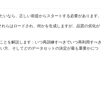
たいなら、正しい前提からスタートする必要があります。
ことです。それらはロードされ、何かを生成しますが、品質の劣化が
ことを解説します：いつ再訓練すべきでいつ再利用すべき
プの扱い方、そしてどのデータセットの決定が最も重要かにつ
Upload a 
ne dataset has files in it. Upload one first, then come back
Default Caption
Settings
Toggle
Cache La
Cache Laten
Toggle
Is Regula
Is Regulariz
Caption Dropout Rate