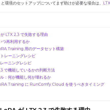
トと環境のセットアップについてまず助けが必要な場合は、
LT
RA が LTX 2.3 で失敗する理由
s いつ再利用するか
er LoRA Training 用のデータセット構築
ートレーニングレシピ
トレーニングレシピ
Resolutions
A が 2.3 で機能しているかの判断方法
Toggle
256
Toggle
1024
256
1024
タイル：何が機能し何が壊れるか
Toggle
512
Toggle
1280
512
1280
er LoRA Training に RunComfy Cloud を使うべきタイミング
Toggle
768
Toggle
1536
768
1536