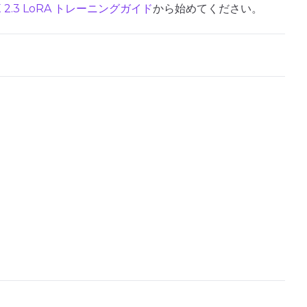
Toggle
Auto Fr
Auto Frame
X 2.3 LoRA トレーニングガイド
から始めてください。
Toggle
Do I2V
Do I2V
Num Frames
Toggle
Do Audi
Do Audio
Toggle
Audio No
Audio Norma
Toggle
Audio Pr
Audio Prese
Flipping
Toggle
Flip X
Flip X
Toggle
Flip Y
Flip Y
+ Add Dataset Slot