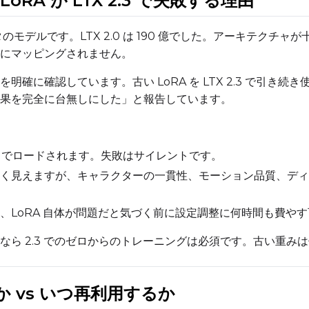
er LoRA が LTX 2.3 で失敗する理由
ラメータのモデルです。LTX 2.0 は 190 億でした。アーキテク
SAMPLE
にマッピングされません。
Sample Every
Width
Se
明確に確認しています。古い LoRA を LTX 2.3 で引き続
果を完全に台無しにした」と報告しています。
Sampler
Height
T
FlowMatch
なしでロードされます。失敗はサイレントです。
く見えますが、キャラクターの一貫性、モーション品質、ディテ
Guidance Scale
Num Frames
、LoRA 自体が問題だと気づく前に設定調整に何時間も費や
Sample Steps
FPS
なら 2.3 でのゼロからのトレーニングは必須です。古い重み
Sample Prompts (10)
か vs いつ再利用するか
Prompt