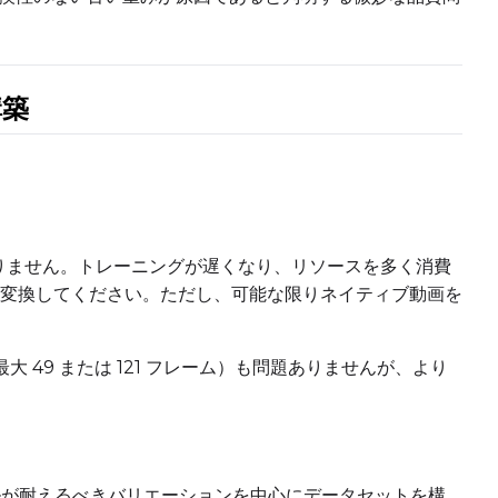
構築
Add
Seed
LoRA Scale
Cli
ありません。トレーニングが遅くなり、リソースを多く消費
Add
変換してください。ただし、可能な限りネイティブ動画を
Seed
LoRA Scale
Cli
 49 または 121 フレーム）も問題ありませんが、より
Add
モデルが耐えるべきバリエーションを中心にデータセットを構