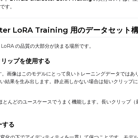
です。
Prompt
aracter LoRA Training 用のデータセット
Width
Height
er LoRA の品質の大部分が決まる場所です。
画クリップを使用する
Prompt
とです。画像はこのモデルにとって良いトレーニングデータでは
い結果を生み出します。静止画しかない場合は短いクリップに
Width
Height
がほとんどのユースケースでうまく機能します。長いクリップ（最大
Prompt
ーする
 の役割は、変化の下でアイデンティティを一貫して保つことです。