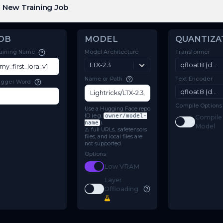
New Training Job
JOB
MODEL
Model Architecture
Training Name
LTX-2.3
Name or Path
Trigger Word
Use a Hugging Face repo
ID (e.g.
owner/model-
name
).
⚠️ full URLs, .safetensors
files, and local files are
not supported.
Options
Toggle
Low VRAM
Low VRAM