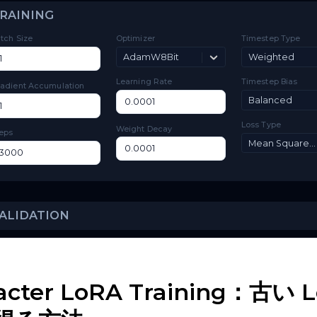
Layer
Toggle
Layer Offloading
Offloading
TRAINING
Batch Size
Optimizer
Ti
AdamW8Bit
Learning Rate
Ti
Gradient Accumulation
Lo
Weight Decay
Steps
haracter LoRA Training
VALIDATION