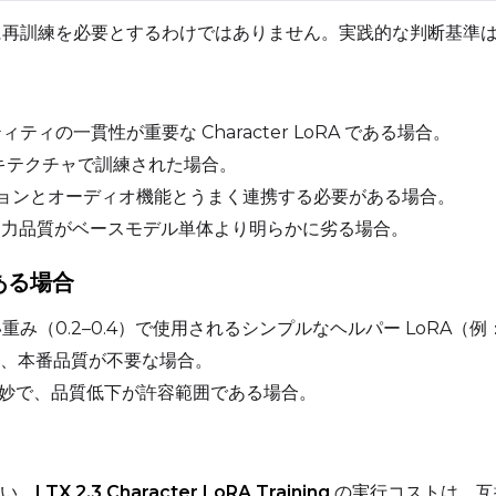
即座に再訓練を必要とするわけではありません。実践的な判断基準
Width
Height
ィティの一貫性が重要な Character LoRA である場合。
 アーキテクチャで訓練された場合。
Prompt
ーションとオーディオ機能とうまく連携する必要がある場合。
3 での出力品質がベースモデル単体より明らかに劣る場合。
Width
Height
ある場合
い重み（0.2–0.4）で使用されるシンプルなヘルパー LoRA（
、本番品質が不要な場合。
Prompt
に微妙で、品質低下が許容範囲である場合。
Width
Height
い。
LTX 2.3 Character LoRA Training
の実行コストは、互