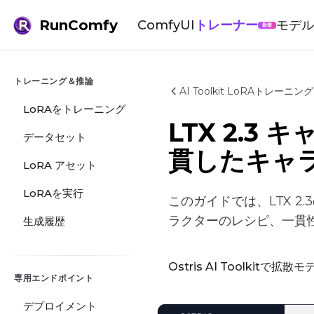
RunComfy
ComfyUI
トレーナー
モデ
新着
トレーニング＆推論
AI Toolkit LoRAトレーニ
LoRAをトレーニング
LTX 2.
データセット
貫したキャ
LoRA アセット
LoRAを実行
このガイドでは、LTX 
ラクターのレシピ、一貫
生成履歴
Ostris AI Toolkitで
専用エンドポイント
デプロイメント