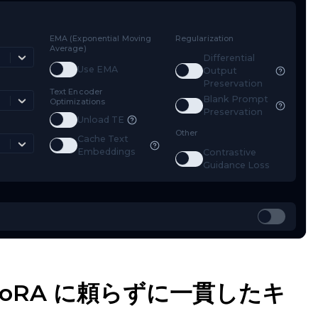
mestep Type
EMA (Exponential Moving
Regularizat
Average)
Weighted
Diff
Toggle
Use EMA
Use EMA
Toggle
D
Out
mestep Bias
Pre
Text Encoder
Bla
Balanced
Optimizations
Toggle
B
Pre
Toggle
Unload TE
Unload TE
ss Type
Other
Cache Text
Mean Squared Error
Toggle
Cache Text Embeddings
Embeddings
Con
Toggle
C
Gui
：古い LoRA に頼らずに一貫したキ