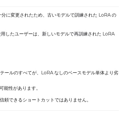
チャが十分に変更されたため、古いモデルで訓練された LoRA の
ed
き使用したユーザーは、新しいモデルで再訓練された LoRA
Advanced Sampling
Toggle
Skip First Sample
Skip First Sample
oggle
Walk Seed
Walk Seed
Force First
Toggle
Force First Sample
Sample
Toggle
Disable Sampling
Disable Sampling
ールのすべてが、LoRA なしのベースモデル単体より劣
す可能性があります。
は信頼できるショートカットではありません。