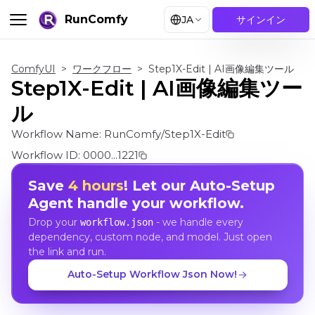
RunComfy
JA
サインイン
ComfyUI
>
ワークフロー
>
Step1X-Edit | AI画像編集ツール
Step1X-Edit | AI画像編集ツー
ル
Workflow Name:
RunComfy/Step1X-Edit
Workflow ID:
0000...1221
Save
4 hours
! Let our Auto-Setup
Agent handle your workflow.
Drop your
- we handle every
workflow.json
dependency, custom node, and model. Just open
the link and run.
Auto-Setup Workflow Json Now!