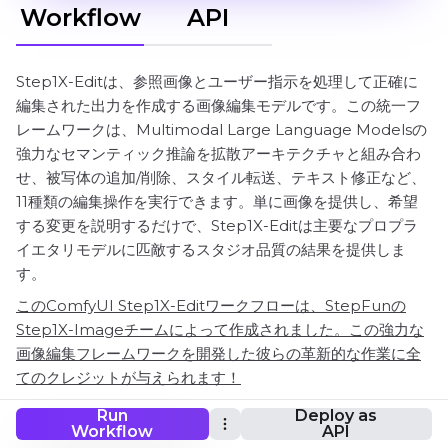
Workflow
API
Step1X-Editは、参照画像とユーザー指示を処理して正確に
編集された出力を作成する画像編集モデルです。この統一フ
レームワークは、Multimodal Large Language Modelsの
強力なセマンティック推論を拡散アーキテクチャと組み合わ
せ、被写体の追加/削除、スタイル転送、テキスト修正など、
11種類の編集操作を実行できます。単に画像を提供し、希望
する変更を説明するだけで、Step1X-Editは主要なプロプラ
イエタリモデルに匹敵するスタジオ品質の結果を提供しま
す。
このComfyUI Step1X-Editワークフローは、StepFunの
Step1X-Imageチームによって作成されました。この強力な
画像編集フレームワークを開発した彼らの革新的な作業に全
てのクレジットが与えられます！
Run
Deploy as
Workflow
API
ComfyUI Step1X-Edit ワークフロー