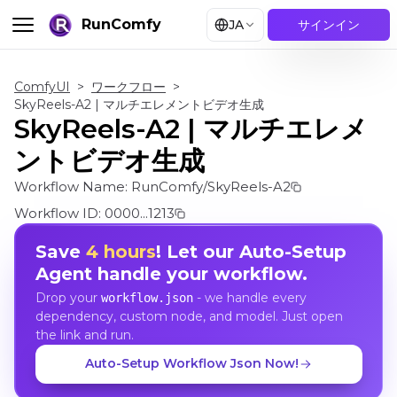
RunComfy
JA
サインイン
ComfyUI
>
ワークフロー
>
SkyReels-A2 | マルチエレメントビデオ生成
SkyReels-A2 | マルチエレメ
ントビデオ生成
Workflow Name:
RunComfy/SkyReels-A2
Workflow ID:
0000...1213
Save
4 hours
! Let our Auto-Setup
Agent handle your workflow.
Drop your
- we handle every
workflow.json
dependency, custom node, and model. Just open
the link and run.
Auto-Setup Workflow Json Now!