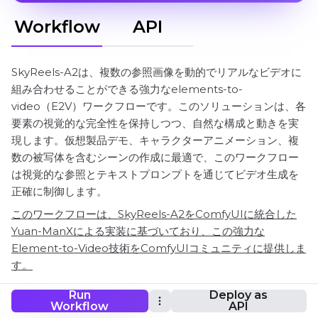
Workflow
API
SkyReels-A2は、複数の参照画像を動的でリアルなビデオに
組み合わせることができる強力なelements-to-
video（E2V）ワークフローです。このソリューションは、各
要素の視覚的な完全性を保持しつつ、自然な構成と動きを実
現します。仮想製品デモ、キャラクターアニメーション、複
数の被写体を含むシーンの作成に最適で、このワークフロー
は視覚的な参照とテキストプロンプトを通じてビデオ生成を
正確に制御します。
このワークフローは、SkyReels-A2をComfyUIに統合した
Yuan-ManXによる実装に基づいており、この強力な
Element-to-Video技術をComfyUIコミュニティに提供しま
す。
Run
Deploy as
Workflow
API
ComfyUI SkyReels-A2 ワークフロー