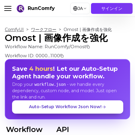
RunComfy
JA
サインイン
ComfyUI
>
ワークフロー
>
Omost | 画像作成を強化
Omost | 画像作成を強化
Workflow Name:
RunComfy/Omost
Workflow ID:
0000...1100
Save
4 hours
! Let our Auto-Setup
Agent handle your workflow.
Drop your
- we handle every
workflow.json
dependency, custom node, and model. Just open
the link and run.
Auto-Setup Workflow Json Now!
Workflow
API