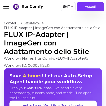
RunComfy
IT
Accedi
ComfyUI
>
Workflow
>
FLUX IP-Adapter | ImageGen con Adattamento dello Stile
FLUX IP-Adapter |
ImageGen con
Adattamento dello Stile
Workflow Name:
RunComfy/FLUX-IPAdapter
Workflow ID:
0000...1122
Save
4 hours
! Let our Auto-Setup
Agent handle your workflow.
Drop your
- we handle every
workflow.json
dependency, custom node, and model. Just open
the link and run.
Auto-Setup Workflow Json Now!