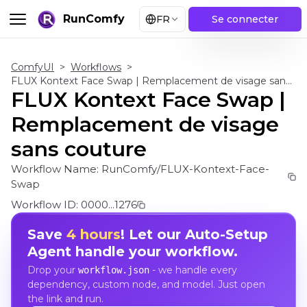
RunComfy
FR
Se connecter
ComfyUI
>
Workflows
>
FLUX Kontext Face Swap | Remplacement de visage sans couture
FLUX Kontext Face Swap |
Remplacement de visage
sans couture
Workflow Name:
RunComfy/FLUX-Kontext-Face-
Swap
Workflow ID:
0000...1276
Save
4 hours
! Let our Auto-Setup
Agent handle your workflow.
Drop your
- we handle every
workflow.json
dependency, custom node, and model. Just open
the link and run.