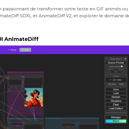
 passionnant de transformer votre texte en GIF animés ou
imateDiff SDXL et AnimateDiff V2, et explorer le domaine de
UI AnimateDiff