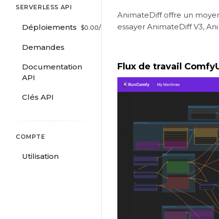
SERVERLESS API
AnimateDiff offre un moyen
essayer AnimateDiff V3, An
Déploiements
$
0.00
/hr
Demandes
Flux de travail Comfy
Documentation
API
Clés API
COMPTE
Utilisation