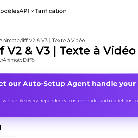
odèles
API
Tarification
Animatediff V2 & V3 | Texte à Vidéo
 V2 & V3 | Texte à Vidéo
/AnimateDiff
Let our Auto-Setup Agent handle your
- we handle every dependency, custom node, and model. Just op
I