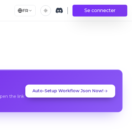
Se connecter
FR
Auto-Setup Workflow Json Now!
en the link