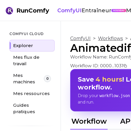
RunComfy
ComfyUI
Entraîneur
M
NOUVEAU
COMFYUI CLOUD
ComfyUI
>
Workflows
>
Animatediff
Explorer
Workflow Name:
RunComfy
Mes flux de
travail
Workflow ID:
0000...1031
Mes
Save
4 hours
! 
0
machines
workflow.
Mes ressources
Drop your
workflow.json
and run.
Guides
pratiques
Workflow
AP