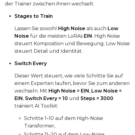
der Trainer zwischen ihnen wechselt.
Stages to Train
Lassen Sie sowohl
High Noise
als auch
Low
Noise
für die meisten LoRAs
EIN
. High Noise
steuert Komposition und Bewegung; Low Noise
steuert Detail und Identität.
Switch Every
Dieser Wert steuert, wie viele Schritte Sie auf
einem Experten laufen, bevor Sie zum anderen
wechseln. Mit
High Noise = EIN
,
Low Noise =
EIN
,
Switch Every = 10
und
Steps = 3000
trainiert AI Toolkit:
Schritte 1–10 auf dem High-Noise
Transformer,
Schritte 11–20 auf dem Low-Noise