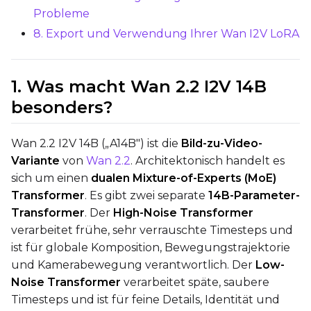
Probleme
Optimizer
8. Export und Verwendung Ihrer Wan I2V LoRA
AdamW8Bit
Learning Rate
1. Was macht Wan 2.2 I2V 14B
besonders?
Weight Decay
Wan 2.2 I2V 14B („A14B") ist die
Bild-zu-Video-
Variante
von
Wan 2.2
. Architektonisch handelt es
sich um einen
dualen Mixture-of-Experts (MoE)
Timestep Type
Transformer
. Es gibt zwei separate
14B-Parameter-
Weighted
Transformer
. Der
High-Noise Transformer
verarbeitet frühe, sehr verrauschte Timesteps und
Timestep Bias
ist für globale Komposition, Bewegungstrajektorie
Balanced
und Kamerabewegung verantwortlich. Der
Low-
Loss Type
Noise Transformer
verarbeitet späte, saubere
Mean Squared Error
Timesteps und ist für feine Details, Identität und