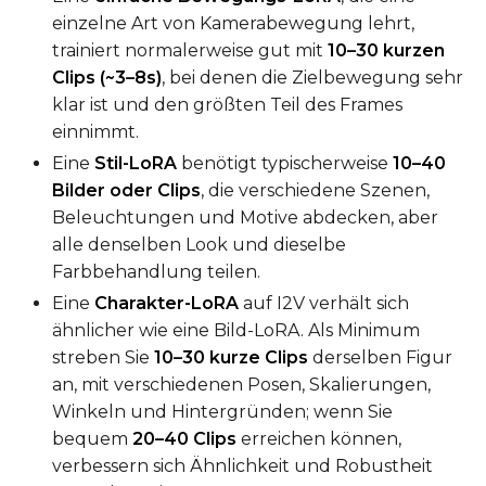
einzelne Art von Kamerabewegung lehrt,
trainiert normalerweise gut mit
10–30 kurzen
Prompt
Clips (~3–8s)
, bei denen die Zielbewegung sehr
klar ist und den größten Teil des Frames
einnimmt.
Width
Eine
Stil-LoRA
benötigt typischerweise
10–40
Bilder oder Clips
, die verschiedene Szenen,
Beleuchtungen und Motive abdecken, aber
Height
alle denselben Look und dieselbe
Farbbehandlung teilen.
Eine
Charakter-LoRA
auf I2V verhält sich
Seed
ähnlicher wie eine Bild-LoRA. Als Minimum
streben Sie
10–30 kurze Clips
derselben Figur
an, mit verschiedenen Posen, Skalierungen,
Winkeln und Hintergründen; wenn Sie
LoRA Scale
bequem
20–40 Clips
erreichen können,
verbessern sich Ähnlichkeit und Robustheit