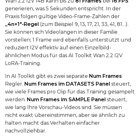
Wan 2.2 I2V 14B kann bis zu
81 Frames
bei
16 FPS
generieren, was 5 Sekunden entspricht. In der
Height
Praxis folgen gültige Video-Frame-Zahlen der
„4n+1"-Regel
(zum Beispiel 9, 13, 17, 21, 33, 41, 81…).
Sie können sich Videolängen in dieser Familie
Seed
vorstellen; 1 Frame wird ebenfalls unterstützt und
reduziert I2V effektiv auf einen Einzelbild-
ähnlichen Modus für das AI Toolkit Wan 2.2 I2V
LoRA Scale
LoRA-Training.
In AI Toolkit gibt es zwei separate
Num Frames
Regler.
Num Frames im DATASETS Panel
steuert,
Prompt
wie viele Frames pro Clip für das Training gesampelt
werden.
Num Frames im SAMPLE Panel
steuert,
wie lang Ihre Vorschau-Videos sind. Sie müssen
Width
nicht exakt übereinstimmen, aber sie ähnlich zu
halten macht das Verhalten einfacher
nachvollziehbar.
Height