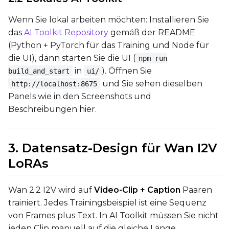
Toggle
Cache Latents
Cache Latents
Toggle
Is Regularizati
Is Regularization
Wenn Sie lokal arbeiten möchten: Installieren Sie
das
AI Toolkit Repository
gemäß der README
Toggle
Auto Frame Co
Auto Frame Count
(Python + PyTorch für das Training und Node für
Flipping
die UI), dann starten Sie die UI (
npm run
Toggle
Flip X
Flip X
in
). Öffnen Sie
build_and_start
ui/
Toggle
Flip Y
Flip Y
und Sie sehen dieselben
http://localhost:8675
Panels wie in den Screenshots und
Beschreibungen hier.
Resolutions
Toggle
256
256
Toggle
512
512
3. Datensatz-Design für Wan I2V
Toggle
768
768
LoRAs
Wan 2.2 I2V wird auf
Video-Clip + Caption
Paaren
trainiert. Jedes Trainingsbeispiel ist eine Sequenz
von Frames plus Text. In AI Toolkit müssen Sie nicht
jeden Clip manuell auf die gleiche Länge