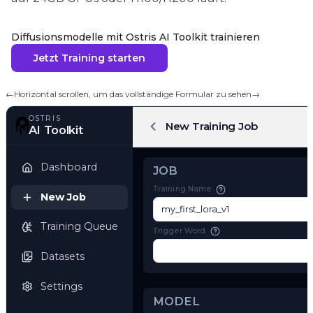
Diffusionsmodelle mit Ostris AI Toolkit trainieren
Jetzt Training starten
←
Horizontal scrollen, um das vollständige Formular zu sehen
→
OSTRIS
New Training Job
AI Toolkit
Dashboard
JOB
Training Name
New Job
Training Queue
Trigger Word