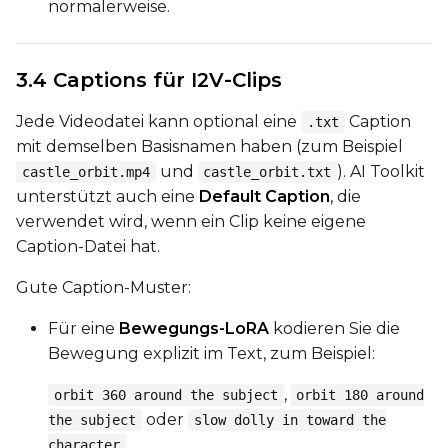
normalerweise.
Prompt
3.4 Captions für I2V-Clips
Width
Jede Videodatei kann optional eine
Caption
.txt
mit demselben Basisnamen haben (zum Beispiel
und
). AI Toolkit
castle_orbit.mp4
castle_orbit.txt
Height
unterstützt auch eine
Default Caption
, die
verwendet wird, wenn ein Clip keine eigene
Caption-Datei hat.
Seed
Gute Caption-Muster:
Für eine
Bewegungs-LoRA
kodieren Sie die
LoRA Scale
Bewegung explizit im Text, zum Beispiel:
,
orbit 360 around the subject
orbit 180 around
oder
the subject
slow dolly in toward the
Prompt
.
character