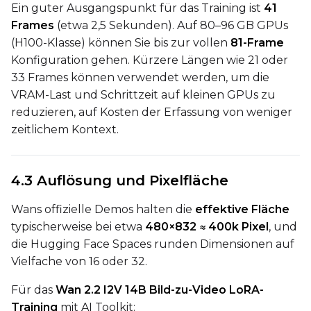
Ein guter Ausgangspunkt für das Training ist
41
Frames
(etwa 2,5 Sekunden). Auf 80–96 GB GPUs
(H100-Klasse) können Sie bis zur vollen
81-Frame
Seed
Konfiguration gehen. Kürzere Längen wie 21 oder
33 Frames können verwendet werden, um die
VRAM-Last und Schrittzeit auf kleinen GPUs zu
LoRA Scale
reduzieren, auf Kosten der Erfassung von weniger
zeitlichem Kontext.
Prompt
4.3 Auflösung und Pixelfläche
Wans offizielle Demos halten die
effektive Fläche
Width
typischerweise bei etwa
480×832 ≈ 400k Pixel
, und
die Hugging Face Spaces runden Dimensionen auf
Vielfache von 16 oder 32.
Height
Für das
Wan 2.2 I2V 14B Bild-zu-Video LoRA-
Training
mit AI Toolkit: