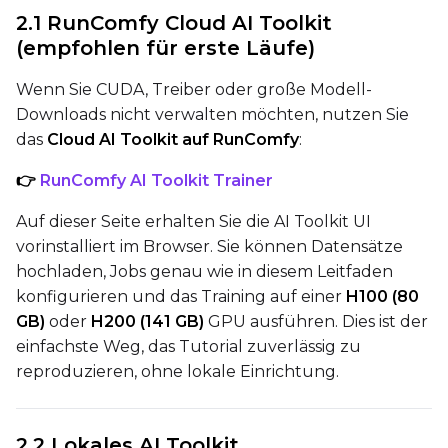
2.1 RunComfy Cloud AI Toolkit
(empfohlen für erste Läufe)
Wenn Sie CUDA, Treiber oder große Modell-
Num Repeats
Downloads nicht verwalten möchten, nutzen Sie
das
Cloud AI Toolkit auf RunComfy
:
👉
RunComfy AI Toolkit Trainer
Default Caption
Auf dieser Seite erhalten Sie die AI Toolkit UI
vorinstalliert im Browser. Sie können Datensätze
Caption Dropout Rate
hochladen, Jobs genau wie in diesem Leitfaden
konfigurieren und das Training auf einer
H100 (80
GB)
oder
H200 (141 GB)
GPU ausführen. Dies ist der
Num Frames
einfachste Weg, das Tutorial zuverlässig zu
reproduzieren, ohne lokale Einrichtung.
Settings
2.2 Lokales AI Toolkit