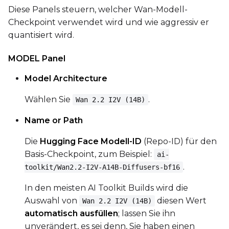
Diese Panels steuern, welcher Wan-Modell-
Checkpoint verwendet wird und wie aggressiv er
quantisiert wird.
MODEL Panel
Model Architecture
Wählen Sie
.
Wan 2.2 I2V (14B)
Name or Path
Die
Hugging Face Modell-ID
(Repo-ID) für den
Basis-Checkpoint, zum Beispiel:
ai-
.
toolkit/Wan2.2-I2V-A14B-Diffusers-bf16
In den meisten AI Toolkit Builds wird die
Auswahl von
diesen Wert
Wan 2.2 I2V (14B)
automatisch ausfüllen
; lassen Sie ihn
unverändert, es sei denn, Sie haben einen