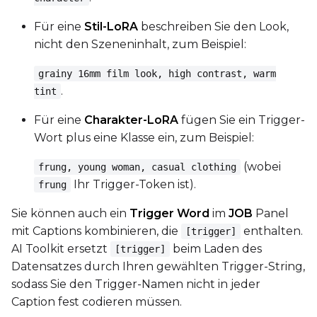
Für eine
Stil-LoRA
beschreiben Sie den Look,
nicht den Szeneninhalt, zum Beispiel:
Width
grainy 16mm film look, high contrast, warm
.
tint
Height
Für eine
Charakter-LoRA
fügen Sie ein Trigger-
Wort plus eine Klasse ein, zum Beispiel:
Seed
(wobei
frung, young woman, casual clothing
Ihr Trigger-Token ist).
frung
Sie können auch ein
Trigger Word
im
JOB
Panel
LoRA Scale
mit Captions kombinieren, die
enthalten.
[trigger]
AI Toolkit ersetzt
beim Laden des
[trigger]
Datensatzes durch Ihren gewählten Trigger-String,
Prompt
sodass Sie den Trigger-Namen nicht in jeder
Caption fest codieren müssen.