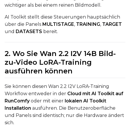
wichtiger als bei einem reinen Bildmodell.
ADVANCED
AI Toolkit stellt diese Steuerungen hauptsächlich
über die Panels
MULTISTAGE
,
TRAINING
,
TARGET
und
DATASETS
bereit.
DATASETS
2. Wo Sie Wan 2.2 I2V 14B Bild-
You have no dataset
The Target Dataset dropdow
zu-Video LoRA-Training
come back here.
ausführen können
Upload a dataset
Sie können diesen Wan 2.2 I2V LoRA-Training
Workflow entweder in der
Cloud mit AI Toolkit auf
Dataset
1
RunComfy
oder mit einer
lokalen AI Toolkit
Installation
ausführen. Die Benutzeroberfläche
Target Dataset
und Panels sind identisch; nur die Hardware ändert
Select...
sich.
LoRA Weight