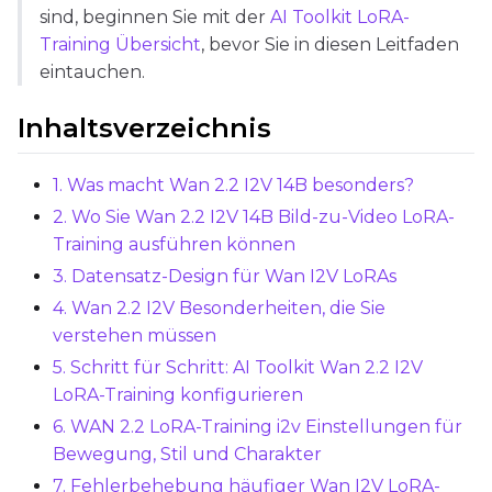
sind, beginnen Sie mit der
AI Toolkit LoRA-
Save Every
Training Übersicht
, bevor Sie in diesen Leitfaden
eintauchen.
Max Step Saves to Keep
Inhaltsverzeichnis
1. Was macht Wan 2.2 I2V 14B besonders?
2. Wo Sie Wan 2.2 I2V 14B Bild-zu-Video LoRA-
TRAINING
Training ausführen können
Batch Size
3. Datensatz-Design für Wan I2V LoRAs
4. Wan 2.2 I2V Besonderheiten, die Sie
verstehen müssen
Gradient Accumulation
5. Schritt für Schritt: AI Toolkit Wan 2.2 I2V
LoRA-Training konfigurieren
6. WAN 2.2 LoRA-Training i2v Einstellungen für
Steps
Bewegung, Stil und Charakter
7. Fehlerbehebung häufiger Wan I2V LoRA-