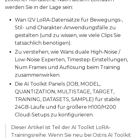
Text Encoder
werden Sie in der Lage sein:
qfloat8 (default)
Wan I2V LoRA-Datensätze für Bewegungs-,
Compile Options
Stil- und Charakter-Anwendungsfälle zu
Toggle
Compile Model
Compile Model
gestalten (und zu wissen, wie viele Clips Sie
tatsächlich benötigen).
Zu verstehen, wie Wans duale High-Noise /
TARGET
Low-Noise Experten, Timestep-Einstellungen,
Target Type
Num Frames und Auflösung beim Training
LoRA
zusammenwirken.
Linear Rank
Die AI Toolkit Panels (JOB, MODEL,
QUANTIZATION, MULTISTAGE, TARGET,
TRAINING, DATASETS, SAMPLE) für stabile
24GB-Läufe und für größere H100/H200
Cloud-Setups zu konfigurieren.
SAVE
Data Type
Dieser Artikel ist Teil der AI Toolkit LoRA-
Trainingsreihe. Wenn Sie neu bei Ostris AI Toolkit
BF16