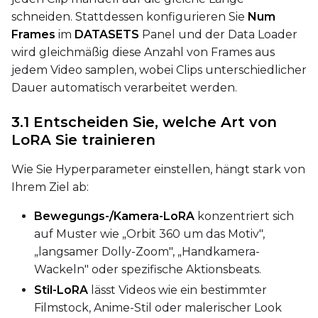
SAMPLE
schneiden. Stattdessen konfigurieren Sie
Num
Frames
im
DATASETS
Panel und der Data Loader
Sample Every
wird gleichmäßig diese Anzahl von Frames aus
jedem Video samplen, wobei Clips unterschiedlicher
Dauer automatisch verarbeitet werden.
Sampler
FlowMatch
3.1 Entscheiden Sie, welche Art von
Guidance Scale
LoRA Sie trainieren
Wie Sie Hyperparameter einstellen, hängt stark von
Ihrem Ziel ab:
Sample Steps
Bewegungs-/Kamera-LoRA
konzentriert sich
auf Muster wie „Orbit 360 um das Motiv",
„langsamer Dolly-Zoom", „Handkamera-
Width
Wackeln" oder spezifische Aktionsbeats.
Stil-LoRA
lässt Videos wie ein bestimmter
Height
Filmstock, Anime-Stil oder malerischer Look