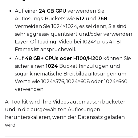
Auf einer
24 GB GPU
verwenden Sie
Seed
Auflösungs-Buckets wie
512
und
768
.
Vermeiden Sie 1024×1024, es sei denn, Sie sind
sehr aggressiv quantisiert und/oder verwenden
LoRA Scale
Layer-Offloading; Video bei 1024² plus 41–81
Frames ist anspruchsvoll.
Auf
48 GB+ GPUs oder H100/H200
können Sie
sicher einen
1024
Bucket hinzufügen und
Prompt
sogar kinematische Breitbildauflösungen um
Werte wie 1024×576, 1024×608 oder 1024×640
Width
verwenden.
AI Toolkit wird Ihre Videos automatisch bucketen
und in die ausgewählten Auflösungen
Height
herunterskalieren, wenn der Datensatz geladen
wird.