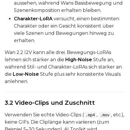
aussehen, während Wans Basisbewegung und
Szenenkomposition erhalten bleiben.
Num Frames
Charakter-LoRA
versucht, einen bestimmten
Charakter oder ein Gesicht konsistent über
viele Szenen und Bewegungen hinweg zu
FPS
erhalten.
Wan 2.2 I2V kann alle drei. Bewegungs-LoRAs
lehnen sich stärker an die
High-Noise
Stufe an,
Seed
während Stil- und Charakter-LoRAs sich stärker an
die
Low-Noise
Stufe plus sehr konsistente Visuals
anlehnen.
Toggle
Walk Seed
Walk Seed
3.2 Video-Clips und Zuschnitt
Advanced Sampling
Verwenden Sie echte Video-Clips (
,
, etc.),
.mp4
.mov
Toggle
Skip First Sample
Skip First Sample
keine GIFs. Die Cliplänge kann variieren (zum
Toggle
Force First Samp
Force First Sample
Beispiel 5–30 Sekunden). AI Toolkit wird