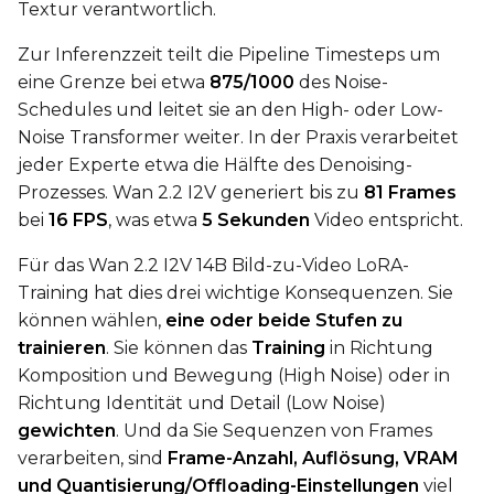
Textur verantwortlich.
EMA (Exponential Moving Avera
Zur Inferenzzeit teilt die Pipeline Timesteps um
Toggle
Use EMA
Use EMA
eine Grenze bei etwa
875/1000
des Noise-
Schedules und leitet sie an den High- oder Low-
Text Encoder Optimizations
Noise Transformer weiter. In der Praxis verarbeitet
Toggle
Unload TE
Unload TE
jeder Experte etwa die Hälfte des Denoising-
Toggle
Cache Text Embe
Cache Text Embeddin
Prozesses. Wan 2.2 I2V generiert bis zu
81 Frames
bei
16 FPS
, was etwa
5 Sekunden
Video entspricht.
Regularization
Für das Wan 2.2 I2V 14B Bild-zu-Video LoRA-
Toggle
Differential Outp
Differential Output P
Training hat dies drei wichtige Konsequenzen. Sie
Toggle
Blank Prompt Pr
Blank Prompt Preserv
können wählen,
eine oder beide Stufen zu
Other
trainieren
. Sie können das
Training
in Richtung
Komposition und Bewegung (High Noise) oder in
Toggle
Contrastive Guid
Contrastive Guidance 
Richtung Identität und Detail (Low Noise)
gewichten
. Und da Sie Sequenzen von Frames
verarbeiten, sind
Frame-Anzahl, Auflösung, VRAM
VALIDATION
und Quantisierung/Offloading-Einstellungen
viel