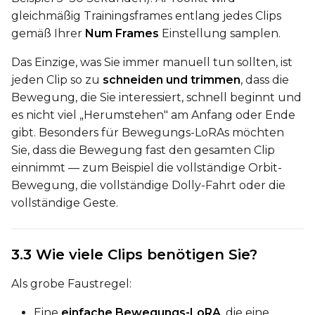
gleichmäßig Trainingsframes entlang jedes Clips
Toggle
Disable Sampling
Disable Sampling
gemäß Ihrer
Num Frames
Einstellung samplen.
Sample Prompts (10)
Das Einzige, was Sie immer manuell tun sollten, ist
Prompt
jeden Clip so zu
schneiden und trimmen
, dass die
Bewegung, die Sie interessiert, schnell beginnt und
es nicht viel „Herumstehen" am Anfang oder Ende
Width
gibt. Besonders für Bewegungs-LoRAs möchten
Sie, dass die Bewegung fast den gesamten Clip
einnimmt — zum Beispiel die vollständige Orbit-
Height
Bewegung, die vollständige Dolly-Fahrt oder die
vollständige Geste.
Seed
3.3 Wie viele Clips benötigen Sie?
Als grobe Faustregel:
LoRA Scale
Eine
einfache Bewegungs-LoRA
, die eine