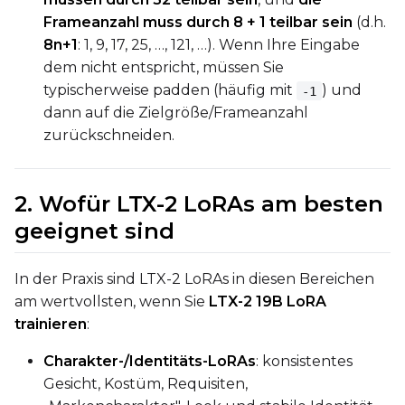
Frameanzahl muss durch 8 + 1 teilbar sein
(d.h.
ADVANCED
8n+1
: 1, 9, 17, 25, …, 121, …). Wenn Ihre Eingabe
dem nicht entspricht, müssen Sie
typischerweise padden (häufig mit
) und
-1
dann auf die Zielgröße/Frameanzahl
DATASETS
zurückschneiden.
You have no dataset
The Target Dataset dropdow
2. Wofür LTX-2 LoRAs am besten
come back here.
geeignet sind
Upload a dataset
In der Praxis sind LTX-2 LoRAs in diesen Bereichen
Dataset
1
am wertvollsten, wenn Sie
LTX-2 19B LoRA
trainieren
:
Target Dataset
Charakter-/Identitäts-LoRAs
: konsistentes
Select...
Gesicht, Kostüm, Requisiten,
LoRA Weight