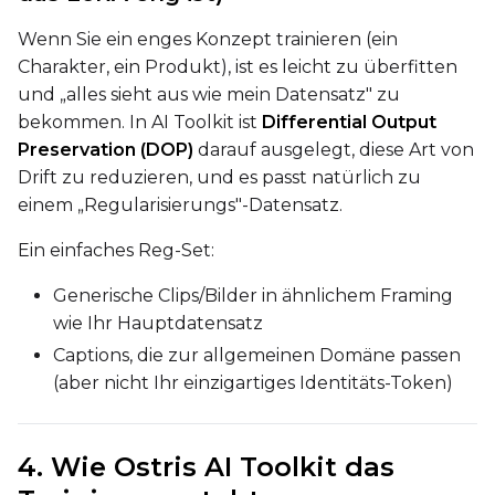
LoRA Scale
Wenn Sie ein enges Konzept trainieren (ein
Charakter, ein Produkt), ist es leicht zu überfitten
und „alles sieht aus wie mein Datensatz" zu
bekommen. In AI Toolkit ist
Differential Output
Prompt
Preservation (DOP)
darauf ausgelegt, diese Art von
Drift zu reduzieren, und es passt natürlich zu
einem „Regularisierungs"-Datensatz.
Width
Ein einfaches Reg-Set:
Generische Clips/Bilder in ähnlichem Framing
Height
wie Ihr Hauptdatensatz
Captions, die zur allgemeinen Domäne passen
(aber nicht Ihr einzigartiges Identitäts-Token)
Seed
4. Wie Ostris AI Toolkit das
LoRA Scale