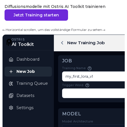
Diffusionsmodelle mit Ostris AI Toolkit trainieren
Jetzt Training starten
←
Horizontal scrollen, um das vollständige Formular zu sehen
→
OSTRIS
New Training Job
AI Toolkit
Dashboard
JOB
Training Name
New Job
Training Queue
Trigger Word
Datasets