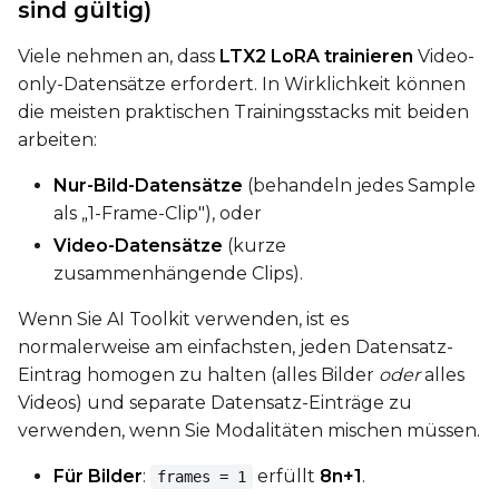
sind gültig)
Width
Viele nehmen an, dass
LTX2 LoRA trainieren
Video-
only-Datensätze erfordert. In Wirklichkeit können
die meisten praktischen Trainingsstacks mit beiden
Height
arbeiten:
Nur-Bild-Datensätze
(behandeln jedes Sample
Num Frames
als „1-Frame-Clip"), oder
Video-Datensätze
(kurze
zusammenhängende Clips).
FPS
Wenn Sie AI Toolkit verwenden, ist es
normalerweise am einfachsten, jeden Datensatz-
Eintrag homogen zu halten (alles Bilder
oder
alles
Seed
Videos) und separate Datensatz-Einträge zu
verwenden, wenn Sie Modalitäten mischen müssen.
Toggle
Walk Seed
Walk Seed
Für Bilder
:
erfüllt
8n+1
.
frames = 1