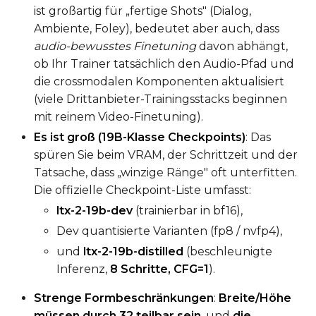
ist großartig für „fertige Shots" (Dialog,
EMA (Exponential Moving Avera
Ambiente, Foley), bedeutet aber auch, dass
Toggle
Use EMA
audio-bewusstes Finetuning
davon abhängt,
Use EMA
ob Ihr Trainer tatsächlich den Audio-Pfad und
Text Encoder Optimizations
die crossmodalen Komponenten aktualisiert
Toggle
Unload TE
Unload TE
(viele Drittanbieter-Trainingsstacks beginnen
Toggle
Cache Text Embe
Cache Text Embeddin
mit reinem Video-Finetuning).
Es ist groß (19B-Klasse Checkpoints)
: Das
Regularization
spüren Sie beim VRAM, der Schrittzeit und der
Toggle
Differential Outp
Tatsache, dass „winzige Ränge" oft unterfitten.
Differential Output P
Die offizielle Checkpoint-Liste umfasst:
Toggle
Blank Prompt Pr
Blank Prompt Preserv
ltx-2-19b-dev
(trainierbar in bf16),
Other
Dev quantisierte Varianten (fp8 / nvfp4),
Toggle
Contrastive Guid
Contrastive Guidance 
und
ltx-2-19b-distilled
(beschleunigte
Inferenz,
8 Schritte, CFG=1
).
VALIDATION
Strenge Formbeschränkungen
:
Breite/Höhe
müssen durch 32 teilbar sein
, und
die