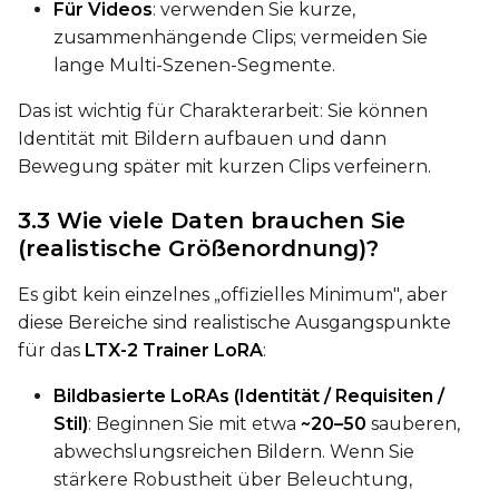
Für Videos
: verwenden Sie kurze,
zusammenhängende Clips; vermeiden Sie
Advanced Sampling
lange Multi-Szenen-Segmente.
Toggle
Skip First Sample
Skip First Sample
Das ist wichtig für Charakterarbeit: Sie können
Toggle
Force First Samp
Force First Sample
Identität mit Bildern aufbauen und dann
Toggle
Disable Sampling
Bewegung später mit kurzen Clips verfeinern.
Disable Sampling
3.3 Wie viele Daten brauchen Sie
Sample Prompts (10)
(realistische Größenordnung)?
Prompt
Es gibt kein einzelnes „offizielles Minimum", aber
diese Bereiche sind realistische Ausgangspunkte
Width
für das
LTX-2 Trainer LoRA
:
Bildbasierte LoRAs (Identität / Requisiten /
Stil)
: Beginnen Sie mit etwa
~20–50
sauberen,
Height
abwechslungsreichen Bildern. Wenn Sie
stärkere Robustheit über Beleuchtung,