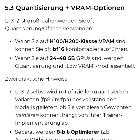
5.3 Quantisierung + VRAM-Optionen
Height
LTX-2 ist groß, daher werden Sie oft
Quantisierung/Offload verwenden:
Seed
Wenn Sie auf
H100/H200-Klasse VRAM
sind,
können Sie oft
bf16
komfortabler ausführen.
Wenn Sie auf
24–48 GB
GPUs sind, werden
Quantisierung und „Low VRAM"-Modi essentiell.
LoRA Scale
Zwei praktische Hinweise:
LTX-2 selbst wird mit offiziellen quantisierten
Varianten (fp8 / nvfp4) des vollständigen
Modells geliefert; ob Sie von diesen Gewichten
trainieren
können, hängt von Ihrer Trainer-
Implementierung ab.
Separat werden
8-bit-Optimierer
(z.B.
AdamW8bit) häufig verwendet, um das