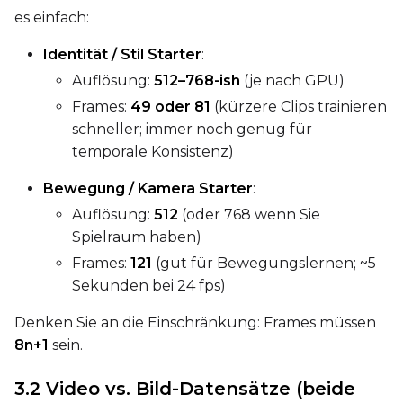
es einfach:
Identität / Stil Starter
:
Auflösung:
512–768-ish
(je nach GPU)
Frames:
49 oder 81
(kürzere Clips trainieren
SAMPLE
schneller; immer noch genug für
temporale Konsistenz)
Sample Every
Bewegung / Kamera Starter
:
Auflösung:
512
(oder 768 wenn Sie
Sampler
Spielraum haben)
FlowMatch
Frames:
121
(gut für Bewegungslernen; ~5
Sekunden bei 24 fps)
Guidance Scale
Denken Sie an die Einschränkung: Frames müssen
8n+1
sein.
Sample Steps
3.2 Video vs. Bild-Datensätze (beide