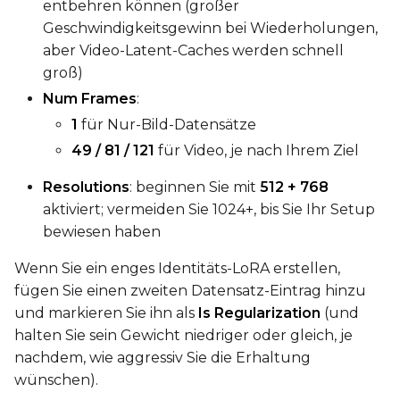
entbehren können (großer
Geschwindigkeitsgewinn bei Wiederholungen,
Width
aber Video-Latent-Caches werden schnell
groß)
Num Frames
:
Height
1
für Nur-Bild-Datensätze
49 / 81 / 121
für Video, je nach Ihrem Ziel
Seed
Resolutions
: beginnen Sie mit
512 + 768
aktiviert; vermeiden Sie 1024+, bis Sie Ihr Setup
bewiesen haben
LoRA Scale
Wenn Sie ein enges Identitäts-LoRA erstellen,
fügen Sie einen zweiten Datensatz-Eintrag hinzu
und markieren Sie ihn als
Is Regularization
(und
halten Sie sein Gewicht niedriger oder gleich, je
Prompt
nachdem, wie aggressiv Sie die Erhaltung
wünschen).