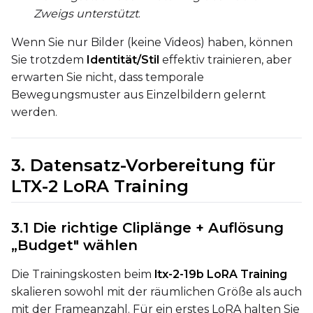
Toggle
Cache Latents
Cache Latents
Zweigs unterstützt
.
Toggle
Is Regularizati
Is Regularization
Wenn Sie nur Bilder (keine Videos) haben, können
Toggle
Auto Frame Co
Auto Frame Count
Sie trotzdem
Identität/Stil
effektiv trainieren, aber
Toggle
Do I2V
Do I2V
erwarten Sie nicht, dass temporale
Toggle
Do Audio
Do Audio
Bewegungsmuster aus Einzelbildern gelernt
werden.
Toggle
Audio Normali
Audio Normalize
Toggle
Audio Preserve
Audio Preserve Pit
Flipping
3. Datensatz-Vorbereitung für
Toggle
Flip X
Flip X
LTX-2 LoRA Training
Toggle
Flip Y
Flip Y
3.1 Die richtige Cliplänge + Auflösung
Resolutions
„Budget" wählen
Toggle
256
256
Die Trainingskosten beim
ltx-2-19b LoRA Training
Toggle
512
512
skalieren sowohl mit der räumlichen Größe als auch
Toggle
768
768
mit der Frameanzahl. Für ein erstes LoRA halten Sie