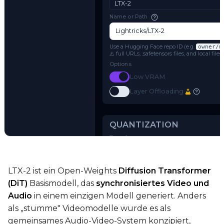
Settings
MODEL
Model Architecture
LTX-2
Name or Path
Use a Hugging Face repo ID (e.g.
o
⚠️ full URLs, .safetensors files, and 
Options
Toggle
Low VRAM
Low VRAM
Try AI Toolkit
Toggle
Layer Offloading
Layer Offloading
LTX-2 ist ein Open-Weights
Diffusion Transformer
(DiT)
Basismodell, das
synchronisiertes Video und
QUANTIZATION
Audio
in einem einzigen Modell generiert. Anders
Transformer
als „stumme" Videomodelle wurde es als
qfloat8 (default)
gemeinsames Audio-Video-System konzipiert,