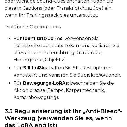
oder wichtige Sound-Cues enthalten, fügen Sie
diese in Captions (oder Transkript-Auszüge) ein,
wenn Ihr Trainingsstack dies unterstützt.
LoRA Scale
Praktische Caption-Tipps:
Für
Identitäts-LoRAs
: verwenden Sie
Prompt
konsistente Identitäts-Token (und variieren Sie
alles andere: Beleuchtung, Garderobe,
Hintergrund, Objektiv).
Width
Für
Stil-LoRAs
: halten Sie Stil-Deskriptoren
konsistent und variieren Sie Subjekte/Aktionen.
Für
Bewegungs-LoRAs
: beschreiben Sie die
Height
Aktion präzise (Tempo, Körpermechanik,
Kamerabewegung).
3.5 Regularisierung ist Ihr „Anti-Bleed"-
Seed
Werkzeug (verwenden Sie es, wenn
das LoRA eng ist)