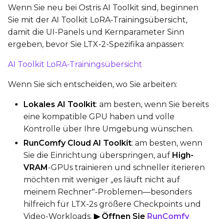
Wenn Sie neu bei Ostris AI Toolkit sind, beginnen
Sie mit der AI Toolkit LoRA-Trainingsübersicht,
Prompt
damit die UI-Panels und Kernparameter Sinn
ergeben, bevor Sie LTX-2-Spezifika anpassen:
Width
AI Toolkit LoRA-Trainingsübersicht
Wenn Sie sich entscheiden, wo Sie arbeiten:
Height
Lokales AI Toolkit
: am besten, wenn Sie bereits
eine kompatible GPU haben und volle
Kontrolle über Ihre Umgebung wünschen.
Seed
RunComfy Cloud AI Toolkit
: am besten, wenn
Sie die Einrichtung überspringen, auf
High-
VRAM
-GPUs trainieren und schneller iterieren
LoRA Scale
möchten mit weniger „es läuft nicht auf
meinem Rechner"-Problemen—besonders
hilfreich für LTX-2s größere Checkpoints und
Video-Workloads.
▶ Öffnen Sie
RunComfy