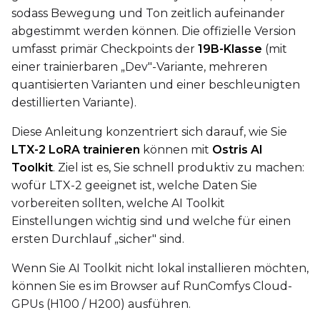
sodass Bewegung und Ton zeitlich aufeinander
Text Encoder
abgestimmt werden können. Die offizielle Version
qfloat8 (default)
umfasst primär Checkpoints der
19B-Klasse
(mit
Compile Options
einer trainierbaren „Dev"-Variante, mehreren
Toggle
Compile Model
Compile Model
quantisierten Varianten und einer beschleunigten
destillierten Variante).
TARGET
Diese Anleitung konzentriert sich darauf, wie Sie
LTX-2 LoRA trainieren
können mit
Ostris AI
Target Type
Toolkit
. Ziel ist es, Sie schnell produktiv zu machen:
LoRA
wofür LTX-2 geeignet ist, welche Daten Sie
Linear Rank
vorbereiten sollten, welche AI Toolkit
Einstellungen wichtig sind und welche für einen
ersten Durchlauf „sicher" sind.
Wenn Sie AI Toolkit nicht lokal installieren möchten,
SAVE
können Sie es im Browser auf RunComfys Cloud-
Data Type
GPUs (H100 / H200) ausführen.
BF16