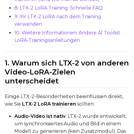
8. LTX-2 LoRA Training: Schnelle FAQ
Optimizer
9. Ihr LTX-2 LoRA nach dem Training
AdamW8Bit
verwenden
Learning Rate
10. Weitere Informationen: Andere AI Toolkit
LoRA-Trainingsanleitungen
Weight Decay
1. Warum sich LTX-2 von anderen
Video-LoRA-Zielen
unterscheidet
Timestep Type
Weighted
Einige LTX-2-Besonderheiten beeinflussen direkt,
Timestep Bias
wie Sie
LTX-2 LoRA trainieren
sollten:
Balanced
Audio-Video ist nativ
: LTX-2 wurde entwickelt,
Loss Type
um synchronisiertes Audio und Bild in einem
Mean Squared Error
Modell zu generieren (kein Zusatzmodul). Das