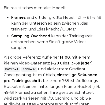
Ein realistisches mentales Modell:
Frames
sind oft der größte Hebel: 121 → 81 → 49
kann der Unterschied sein zwischen „das
trainiert" und „das kriecht / OOMs."
Sampling-Overhead
kann der Trainingszeit
entsprechen, wenn Sie oft große Videos
samplen.
Als grobe Referenz: Auf einer
H100
, mit einem
kleinen Video-Datensatz (
~20 Clips, 3–5s jeder
),
,
und aktiviertem Gradient
batch=1
rank=32
Checkpointing, ist es üblich,
einstellige Sekunden
pro Trainingsschritt
bei einem 768-ish Auflösungs-
Bucket mit einem mittellangen Frame-Bucket (z.B.
49–81 Frames) zu sehen. Ihre genaue Schrittzeit
wird stark variieren mit I/O, Caching und ob Sie
audio-bewusstes Preprocessing durchführen.