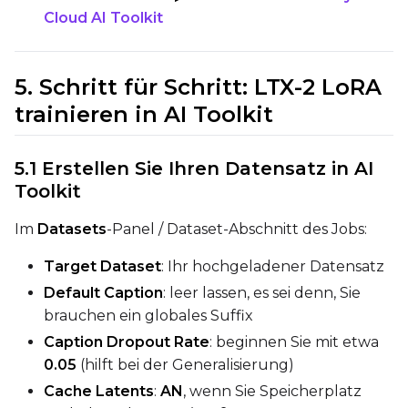
Prompt
Cloud AI Toolkit
Width
5. Schritt für Schritt: LTX-2 LoRA
trainieren in AI Toolkit
Height
5.1 Erstellen Sie Ihren Datensatz in AI
Toolkit
Seed
Im
Datasets
-Panel / Dataset-Abschnitt des Jobs:
Target Dataset
: Ihr hochgeladener Datensatz
Default Caption
: leer lassen, es sei denn, Sie
LoRA Scale
brauchen ein globales Suffix
Caption Dropout Rate
: beginnen Sie mit etwa
0.05
(hilft bei der Generalisierung)
Prompt
Cache Latents
:
AN
, wenn Sie Speicherplatz