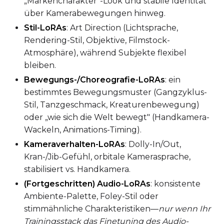
„Markencharakter"-Look und stabile Identität
über Kamerabewegungen hinweg.
Stil-LoRAs
: Art Direction (Lichtsprache,
Rendering-Stil, Objektive, Filmstock-
Num Repeats
Atmosphäre), während Subjekte flexibel
bleiben.
Bewegungs-/Choreografie-LoRAs
: ein
bestimmtes Bewegungsmuster (Gangzyklus-
Default Caption
Stil, Tanzgeschmack, Kreaturenbewegung)
oder „wie sich die Welt bewegt" (Handkamera-
Wackeln, Animations-Timing).
Caption Dropout Rate
Kameraverhalten-LoRAs
: Dolly-In/Out,
Kran-/Jib-Gefühl, orbitale Kamerasprache,
Num Frames
stabilisiert vs. Handkamera.
(Fortgeschritten) Audio-LoRAs
: konsistente
Ambiente-Palette, Foley-Stil oder
stimmähnliche Charakteristiken—
nur wenn Ihr
Settings
Trainingsstack das Finetuning des Audio-