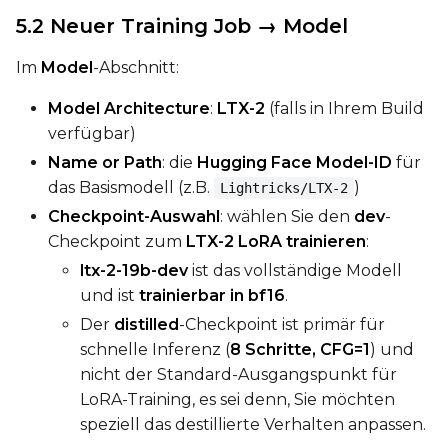
Width
5.2 Neuer Training Job → Model
Im
Model
-Abschnitt:
Height
Model Architecture
:
LTX-2
(falls in Ihrem Build
verfügbar)
Name or Path
: die
Hugging Face Model-ID
für
Seed
das Basismodell (z.B.
)
Lightricks/LTX-2
Checkpoint-Auswahl
: wählen Sie den
dev
-
Checkpoint zum
LTX-2 LoRA trainieren
:
LoRA Scale
ltx-2-19b-dev
ist das vollständige Modell
und ist
trainierbar in bf16
.
Der
distilled
-Checkpoint ist primär für
Prompt
schnelle Inferenz (
8 Schritte, CFG=1
) und
nicht der Standard-Ausgangspunkt für
LoRA-Training, es sei denn, Sie möchten
Width
speziell das destillierte Verhalten anpassen.