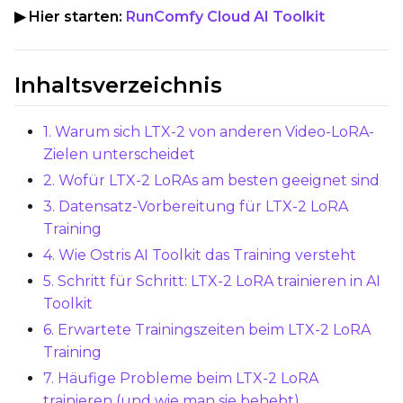
▶ Hier starten:
RunComfy Cloud AI Toolkit
Save Every
Max Step Saves to Keep
Inhaltsverzeichnis
1. Warum sich LTX-2 von anderen Video-LoRA-
Zielen unterscheidet
2. Wofür LTX-2 LoRAs am besten geeignet sind
TRAINING
3. Datensatz-Vorbereitung für LTX-2 LoRA
Batch Size
Training
4. Wie Ostris AI Toolkit das Training versteht
5. Schritt für Schritt: LTX-2 LoRA trainieren in AI
Gradient Accumulation
Toolkit
6. Erwartete Trainingszeiten beim LTX-2 LoRA
Training
Steps
7. Häufige Probleme beim LTX-2 LoRA
trainieren (und wie man sie behebt)