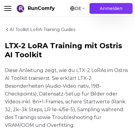
RunComfy
DE
Anmelden
AI Toolkit LoRA-Training Guides
LTX-2 LoRA Training mit Ostris
AI Toolkit
Diese Anleitung zeigt, wie du LTX-2 LoRAs im Ostris
AI Toolkit trainierst. Sie erklärt LTX-2
Besonderheiten (Audio-Video nativ, 19B-
Checkpoints), Datensatz-Setup für Bilder oder
Videos inkl. 8n+1-Frames, sichere Startwerte (Rank
32, 2k–3k Steps, LR 1e-4/5e-5), Sampling während
des Trainings sowie Troubleshooting für
VRAM/OOM und Overfitting.