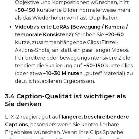
Objektive und Kompositionen wünschen, hilft
Seed
~50–150
kuratierte Bilder normalerweise mehr
als das Wiederholen von Fast-Duplikaten.
Videobasierte LoRAs (Bewegung / Kamera /
LoRA Scale
temporale Konsistenz)
: Streben Sie
~20–60
kurze, zusammenhängende Clips (Einzel-
Aktions-Shots) an, statt ein paar langer Videos.
Für breitere oder bewegungsintensivere Ziele
Prompt
tendiert die Skalierung auf
~50–150
kurze Clips
(oder etwa
~10–30 Minuten
„gutes" Material) zu
deutlich stabileren Ergebnissen.
Width
3.4 Caption-Qualität ist wichtiger als
Sie denken
Height
LTX-2 reagiert gut auf
längere, beschreibendere
Captions
, besonders wenn Sie kontrollierbare
Ergebnisse wünschen. Wenn Ihre Clips Sprache
Seed