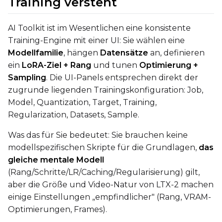
Training versteht
AI Toolkit ist im Wesentlichen eine konsistente
Prompt
Training-Engine mit einer UI: Sie wählen eine
Modellfamilie
, hängen
Datensätze
an, definieren
ein
LoRA-Ziel + Rang
und tunen
Optimierung +
Width
Sampling
. Die UI-Panels entsprechen direkt der
zugrunde liegenden Trainingskonfiguration: Job,
Model, Quantization, Target, Training,
Regularization, Datasets, Sample.
Height
Was das für Sie bedeutet: Sie brauchen keine
modellspezifischen Skripte für die Grundlagen,
das
Seed
gleiche mentale Modell
(Rang/Schritte/LR/Caching/Regularisierung) gilt,
aber die Größe und Video-Natur von LTX-2 machen
einige Einstellungen „empfindlicher" (Rang, VRAM-
LoRA Scale
Optimierungen, Frames).