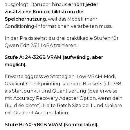
Toggle
Force First Samp
Force First Sample
ausgelegt. Darüber hinaus
erhöht jeder
Toggle
Disable Sampling
Disable Sampling
zusätzliche Kontrollbildstrom die
Speichernutzung
, weil das Modell mehr
Sample Prompts (10)
Conditioning-Informationen verarbeiten muss.
Prompt
In der Praxis siehst du drei praktikable Stufen für
Qwen Edit 2511 LoRA trainieren:
Width
Stufe A: 24-32GB VRAM (aufwändig, aber
möglich).
Erwarte aggressive Strategien: Low-VRAM-Modi,
Height
Gradient Checkpointing, kleinere Buckets (oft 768
als Startpunkt) und Quantisierung (idealerweise
mit Accuracy Recovery Adapter Option, wenn dein
Seed
Build sie bietet). Halte Batch Size bei 1 und skaliere
mit Gradient Accumulation.
Stufe B: 40-48GB VRAM (komfortabel).
LoRA Scale