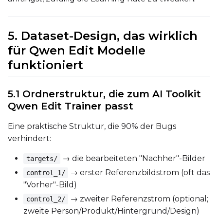
Prompt
5. Dataset-Design, das wirklich
für Qwen Edit Modelle
Width
funktioniert
5.1 Ordnerstruktur, die zum AI Toolkit
Height
Qwen Edit Trainer passt
Eine praktische Struktur, die 90% der Bugs
Seed
verhindert:
→ die bearbeiteten "Nachher"-Bilder
targets/
→ erster Referenzbildstrom (oft das
control_1/
LoRA Scale
"Vorher"-Bild)
→ zweiter Referenzstrom (optional;
control_2/
zweite Person/Produkt/Hintergrund/Design)