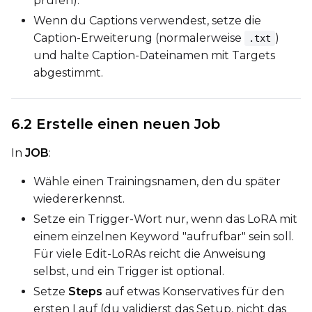
prüfen).
Seed
Wenn du Captions verwendest, setze die
Caption-Erweiterung (normalerweise
)
.txt
und halte Caption-Dateinamen mit Targets
LoRA Scale
abgestimmt.
6.2 Erstelle einen neuen Job
In
JOB
:
Wähle einen Trainingsnamen, den du später
wiedererkennst.
Setze ein Trigger-Wort nur, wenn das LoRA mit
einem einzelnen Keyword "aufrufbar" sein soll.
Für viele Edit-LoRAs reicht die Anweisung
selbst, und ein Trigger ist optional.
Setze
Steps
auf etwas Konservatives für den
ersten Lauf (du validierst das Setup, nicht das