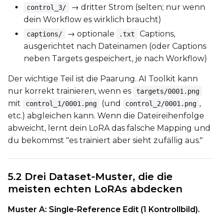
Prompt
→ dritter Strom (selten; nur wenn
control_3/
dein Workflow es wirklich braucht)
→ optionale
Captions,
captions/
.txt
Width
ausgerichtet nach Dateinamen (oder Captions
neben Targets gespeichert, je nach Workflow)
Der wichtige Teil ist die Paarung. AI Toolkit kann
Height
nur korrekt trainieren, wenn es
targets/0001.png
mit
(und
,
control_1/0001.png
control_2/0001.png
etc.) abgleichen kann. Wenn die Dateireihenfolge
Seed
abweicht, lernt dein LoRA das falsche Mapping und
du bekommst "es trainiert aber sieht zufällig aus."
LoRA Scale
5.2 Drei Dataset-Muster, die die
meisten echten LoRAs abdecken
Prompt
Muster A: Single-Reference Edit (1 Kontrollbild).