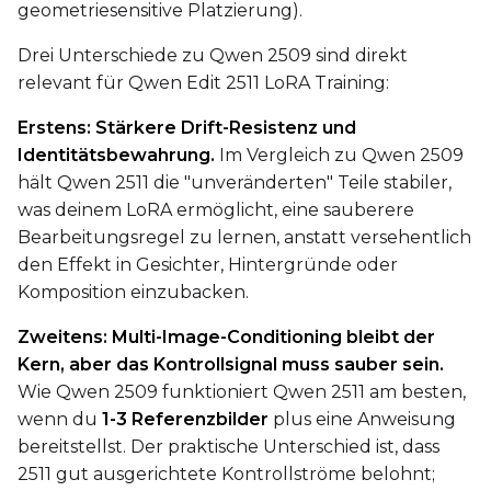
geometriesensitive Platzierung).
Balanced
Drei Unterschiede zu Qwen 2509 sind direkt
Loss Type
relevant für Qwen Edit 2511 LoRA Training:
Mean Squared Error
Erstens: Stärkere Drift-Resistenz und
EMA (Exponential Moving Avera
Identitätsbewahrung.
Im Vergleich zu Qwen 2509
Toggle
Use EMA
Use EMA
hält Qwen 2511 die "unveränderten" Teile stabiler,
was deinem LoRA ermöglicht, eine sauberere
Text Encoder Optimizations
Bearbeitungsregel zu lernen, anstatt versehentlich
Toggle
Cache Text Embe
Cache Text Embeddin
den Effekt in Gesichter, Hintergründe oder
Komposition einzubacken.
Regularization
Zweitens: Multi-Image-Conditioning bleibt der
Toggle
Differential Outp
Differential Output P
Kern, aber das Kontrollsignal muss sauber sein.
Toggle
Blank Prompt Pr
Blank Prompt Preserv
Wie Qwen 2509 funktioniert Qwen 2511 am besten,
Other
wenn du
1-3 Referenzbilder
plus eine Anweisung
Toggle
Contrastive Guid
bereitstellst. Der praktische Unterschied ist, dass
Contrastive Guidance 
2511 gut ausgerichtete Kontrollströme belohnt;