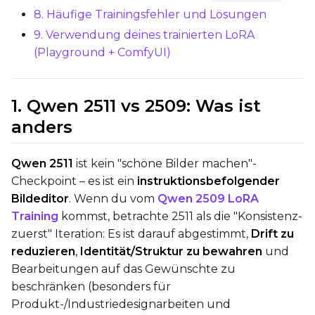
8. Häufige Trainingsfehler und Lösungen
Steps
9. Verwendung deines trainierten LoRA
(Playground + ComfyUI)
Optimizer
1. Qwen 2511 vs 2509: Was ist
AdamW8Bit
anders
Learning Rate
Qwen 2511
ist kein "schöne Bilder machen"-
Checkpoint – es ist ein
instruktionsbefolgender
Weight Decay
Bildeditor
. Wenn du vom
Qwen 2509 LoRA
Training
kommst, betrachte 2511 als die "Konsistenz-
zuerst" Iteration: Es ist darauf abgestimmt,
Drift zu
reduzieren
,
Identität/Struktur zu bewahren
und
Timestep Type
Bearbeitungen auf das Gewünschte zu
Weighted
beschränken (besonders für
Timestep Bias
Produkt-/Industriedesignarbeiten und