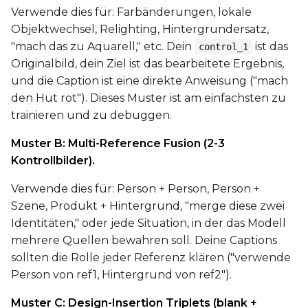
Verwende dies für: Farbänderungen, lokale
Width
Objektwechsel, Relighting, Hintergrundersatz,
"mach das zu Aquarell," etc. Dein
ist das
control_1
Originalbild, dein Ziel ist das bearbeitete Ergebnis,
und die Caption ist eine direkte Anweisung ("mach
Height
den Hut rot"). Dieses Muster ist am einfachsten zu
trainieren und zu debuggen.
Seed
Muster B: Multi-Reference Fusion (2-3
Kontrollbilder).
Verwende dies für: Person + Person, Person +
LoRA Scale
Szene, Produkt + Hintergrund, "merge diese zwei
Identitäten," oder jede Situation, in der das Modell
mehrere Quellen bewahren soll. Deine Captions
sollten die Rolle jeder Referenz klären ("verwende
Prompt
Person von ref1, Hintergrund von ref2").
Muster C: Design-Insertion Triplets (blank +