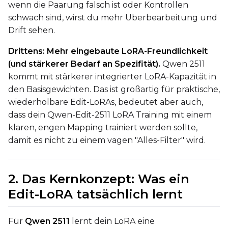
wenn die Paarung falsch ist oder Kontrollen
schwach sind, wirst du mehr Überbearbeitung und
VALIDATION
Drift sehen.
Drittens: Mehr eingebaute LoRA-Freundlichkeit
ADVANCED
(und stärkerer Bedarf an Spezifität).
Qwen 2511
kommt mit stärkerer integrierter LoRA-Kapazität in
den Basisgewichten. Das ist großartig für praktische,
DATASETS
wiederholbare Edit-LoRAs, bedeutet aber auch,
dass dein Qwen-Edit-2511 LoRA Training mit einem
You have no dataset
klaren, engen Mapping trainiert werden sollte,
The Target Dataset dropdow
damit es nicht zu einem vagen "Alles-Filter" wird.
come back here.
Upload a dataset
2. Das Kernkonzept: Was ein
Edit-LoRA tatsächlich lernt
Dataset
1
Für
Qwen 2511
lernt dein LoRA eine
Target Dataset