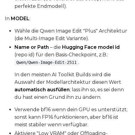
perfekte Endmodell).
In
MODEL
:
Wähle die Qwen Image Edit "Plus" Architektur
(die Multi-Image Edit Variante).
Name or Path
– die
Hugging Face model id
(repo id) für den Basis-Checkpoint, z.B.:
.
Qwen/Qwen-Image-Edit-2511
In den meisten AI Toolkit Builds wird die
Auswahl der Modellarchitektur diesen Wert
automatisch ausfüllen
; lass ihn so, es sei denn
du hast einen Grund ihn zu ändern.
Verwende bf16 wenn dein GPU es unterstützt;
sonst kann FP16 funktionieren, aber bf16 ist
meist stabiler wenn verfügbar.
Aktiviere "Low VRAM" oder Offloading-