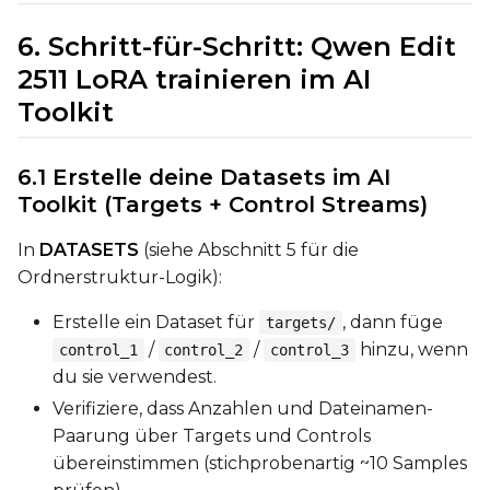
6. Schritt-für-Schritt: Qwen Edit
Seed
2511 LoRA trainieren im AI
Toolkit
LoRA Scale
6.1 Erstelle deine Datasets im AI
Toolkit (Targets + Control Streams)
In
DATASETS
(siehe Abschnitt 5 für die
Prompt
Ordnerstruktur-Logik):
Erstelle ein Dataset für
, dann füge
targets/
Width
/
/
hinzu, wenn
control_1
control_2
control_3
du sie verwendest.
Verifiziere, dass Anzahlen und Dateinamen-
Height
Paarung über Targets und Controls
übereinstimmen (stichprobenartig ~10 Samples