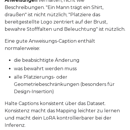
Anweisungen
verhalten, nicht wie
Beschreibungen. "Ein Mann trägt ein Shirt,
Height
draußen" ist nicht nützlich; "Platziere das
bereitgestellte Logo zentriert auf der Brust,
bewahre Stofffalten und Beleuchtung" ist nützlich.
Seed
Eine gute Anweisungs-Caption enthält
normalerweise:
die beabsichtigte Änderung
LoRA Scale
was bewahrt werden muss
alle Platzierungs- oder
Geometriebeschränkungen (besonders für
Prompt
Design-Insertion)
Halte Captions konsistent über das Dataset.
Width
Konsistenz macht das Mapping leichter zu lernen
und macht dein LoRA kontrollierbarer bei der
Inferenz.