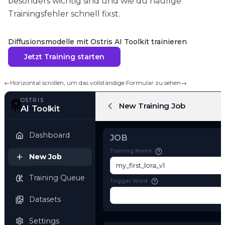
besonders wichtig sind und wie du häufige
Trainingsfehler schnell fixst.
Diffusionsmodelle mit Ostris AI Toolkit trainieren
Jetzt Training starten
←
Horizontal scrollen, um das vollständige Formular zu sehen
→
OSTRIS
New Training Job
AI Toolkit
Dashboard
JOB
Training Name
New Job
Training Queue