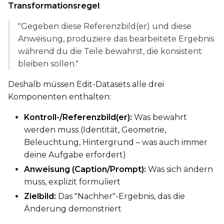
Transformationsregel
:
Select...
"Gegeben diese Referenzbild(er) und diese
Control Dataset 1
Anweisung, produziere das bearbeitete Ergebnis
während du die Teile bewahrst, die konsistent
bleiben sollen."
Control Dataset 2
Deshalb müssen Edit-Datasets alle drei
Komponenten enthalten:
Control Dataset 3
Kontroll-/Referenzbild(er):
Was bewahrt
werden muss (Identität, Geometrie,
LoRA Weight
Beleuchtung, Hintergrund – was auch immer
deine Aufgabe erfordert)
Anweisung (Caption/Prompt):
Was sich ändern
muss, explizit formuliert
Num Repeats
Zielbild:
Das "Nachher"-Ergebnis, das die
Änderung demonstriert