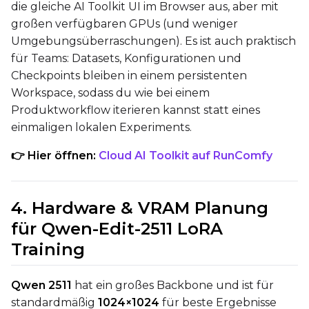
die gleiche AI Toolkit UI im Browser aus, aber mit
großen verfügbaren GPUs (und weniger
Umgebungsüberraschungen). Es ist auch praktisch
Width
für Teams: Datasets, Konfigurationen und
Checkpoints bleiben in einem persistenten
Workspace, sodass du wie bei einem
Height
Produktworkflow iterieren kannst statt eines
einmaligen lokalen Experiments.
👉 Hier öffnen:
Cloud AI Toolkit auf RunComfy
Seed
4. Hardware & VRAM Planung
Toggle
Walk Seed
Walk Seed
für Qwen-Edit-2511 LoRA
Training
Advanced Sampling
Qwen 2511
hat ein großes Backbone und ist für
Toggle
Skip First Sample
Skip First Sample
standardmäßig
1024×1024
für beste Ergebnisse