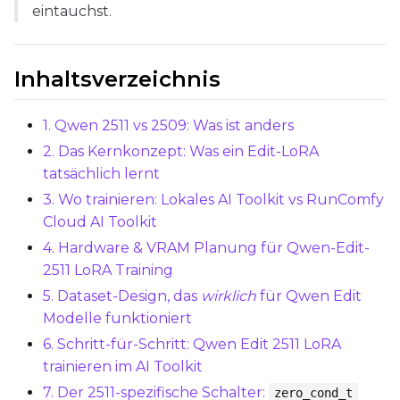
eintauchst.
SAVE
Data Type
Inhaltsverzeichnis
BF16
Save Every
1. Qwen 2511 vs 2509: Was ist anders
2. Das Kernkonzept: Was ein Edit-LoRA
Max Step Saves to Keep
tatsächlich lernt
3. Wo trainieren: Lokales AI Toolkit vs RunComfy
Cloud AI Toolkit
4. Hardware & VRAM Planung für Qwen-Edit-
2511 LoRA Training
TRAINING
5. Dataset-Design, das
wirklich
für Qwen Edit
Batch Size
Modelle funktioniert
6. Schritt-für-Schritt: Qwen Edit 2511 LoRA
trainieren im AI Toolkit
Gradient Accumulation
7. Der 2511-spezifische Schalter:
zero_cond_t