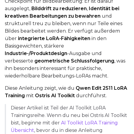
Checkpoint für Bildbearbeitung: Er ist darauf
QUANTIZATION
ausgelegt,
Bilddrift zu reduzieren
,
Identität bei
kreativen Bearbeitungen zu bewahren
und
Transformer
strukturell treu zu bleiben, wenn nur Teile eines
qfloat8 (default)
Bildes bearbeitet werden. Er verfügt außerdem
Text Encoder
über
integrierte LoRA-Fähigkeiten
in den
qfloat8 (default)
Basisgewichten, stärkere
Compile Options
Industrie-/Produktdesign
-Ausgabe und
Toggle
Compile Model
verbesserte
geometrische Schlussfolgerung
, was
Compile Model
ihn besonders interessant für praktische,
wiederholbare Bearbeitungs-LoRAs macht.
TARGET
Diese Anleitung zeigt, wie du
Qwen Edit 2511 LoRA
Target Type
Training
mit
Ostris AI Toolkit
durchführst.
LoRA
Dieser Artikel ist Teil der AI Toolkit LoRA
Linear Rank
Trainingsreihe. Wenn du neu bei Ostris AI Toolkit
bist, beginne mit der
AI Toolkit LoRA Training
Übersicht
, bevor du in diese Anleitung