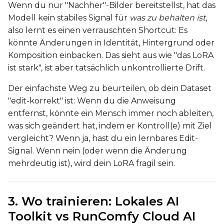
Default Caption
Wenn du nur "Nachher"-Bilder bereitstellst, hat das
Modell kein stabiles Signal für
was zu behalten ist
,
also lernt es einen verrauschten Shortcut: Es
Caption Dropout Rate
könnte Änderungen in Identität, Hintergrund oder
Komposition einbacken. Das sieht aus wie "das LoRA
ist stark", ist aber tatsächlich unkontrollierte Drift.
Settings
Der einfachste Weg zu beurteilen, ob dein Dataset
Toggle
Cache Latents
Cache Latents
"edit-korrekt" ist: Wenn du die Anweisung
entfernst, könnte ein Mensch immer noch ableiten,
Toggle
Is Regularizati
Is Regularization
was sich geändert hat, indem er Kontroll(e) mit Ziel
Flipping
vergleicht? Wenn ja, hast du ein lernbares Edit-
Toggle
Flip X
Flip X
Signal. Wenn nein (oder wenn die Änderung
Toggle
Flip Y
Flip Y
mehrdeutig ist), wird dein LoRA fragil sein.
Resolutions
3. Wo trainieren: Lokales AI
Toggle
256
256
Toolkit vs RunComfy Cloud AI
Toggle
512
512