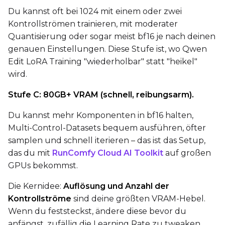
Du kannst oft bei 1024 mit einem oder zwei
Kontrollströmen trainieren, mit moderater
Quantisierung oder sogar meist bf16 je nach deinen
Prompt
genauen Einstellungen. Diese Stufe ist, wo Qwen
Edit LoRA Training "wiederholbar" statt "heikel"
wird.
Width
Stufe C: 80GB+ VRAM (schnell, reibungsarm).
Du kannst mehr Komponenten in bf16 halten,
Height
Multi-Control-Datasets bequem ausführen, öfter
samplen und schnell iterieren – das ist das Setup,
das du mit
RunComfy Cloud AI Toolkit
auf großen
Seed
GPUs bekommst.
Die Kernidee:
Auflösung und Anzahl der
Kontrollströme
sind deine größten VRAM-Hebel.
LoRA Scale
Wenn du feststeckst, ändere diese bevor du
anfängst, zufällig die Learning Rate zu tweaken.