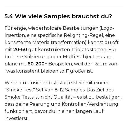
Height
5.4 Wie viele Samples brauchst du?
Seed
Für enge, wiederholbare Bearbeitungen (Logo-
Insertion, eine spezifische Relighting-Regel, eine
konsistente Materialtransformation) kannst du oft
mit
20-60
gut konstruierten Triplets starten. Für
LoRA Scale
breitere Stilisierung oder Multi-Subject-Fusion,
plane mit
60-200+
Beispielen, weil der Raum von
"was konsistent bleiben soll" größer ist.
Prompt
Wenn du unsicher bist, starte klein mit einem
"Smoke Test" Set von 8-12 Samples. Das Ziel des
Smoke Tests ist nicht Qualität – es ist zu bestätigen,
Width
dass deine Paarung und Kontrollen-Verdrahtung
funktioniert, bevor du in einen langen Lauf
investierst.
Height