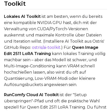
Toolkit
Toggle
768
768
Lokales AI Toolkit
ist am besten, wenn du bereits
eine kompatible NVIDIA GPU hast, dich mit der
Verwaltung von CUDA/PyTorch-Versionen
auskennst und maximale Kontrolle über Dateien
und Iteration willst. (Installiere AI Toolkit aus Ostris'
SAMPLE
GitHub Repo:
ostris/ai-toolkit
.) Für
Qwen Image
Sample Every
Edit 2511 LoRA Training
kann lokales Training völlig
machbar sein – aber das Modell ist schwer, und
Multi-Image-Conditioning kann VRAM schnell
Sampler
hochschießen lassen, also wirst du oft auf
Quantisierung, Low-VRAM-Modi oder kleinere
FlowMatch
Auflösungsbuckets angewiesen sein.
Guidance Scale
RunComfy Cloud AI Toolkit
ist der "Setup
überspringen"-Pfad und oft die praktische Wahl
Sample Steps
speziell für Qwen Edit 2511 LoRA Training. Du führst