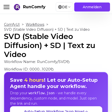
RunComfy
DE
Anmelden
ComfyUI
>
Workflows
>
SVD (Stable Video Diffusion) + SD | Text zu Video
SVD (Stable Video
Diffusion) + SD | Text zu
Video
Workflow Name:
RunComfy/SVD
Workflow ID:
0000...1020
Save
4 hours
! Let our Auto-Setup
Agent handle your workflow.
Drop your
- we handle every
workflow.json
dependency, custom node, and model. Just open
the link and run.
Auto-Setup Workflow Json Now!