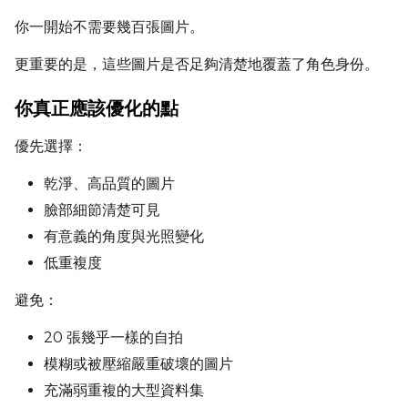
你一開始不需要幾百張圖片。
DATASETS
更重要的是，這些圖片是否足夠清楚地覆蓋了角色身份。
You have no dataset
你真正應該優化的點
The Target Dataset dropdow
come back here.
優先選擇：
Upload a dataset
乾淨、高品質的圖片
臉部細節清楚可見
Dataset
1
有意義的角度與光照變化
低重複度
Target Dataset
Select...
避免：
LoRA Weight
20 張幾乎一樣的自拍
模糊或被壓縮嚴重破壞的圖片
充滿弱重複的大型資料集