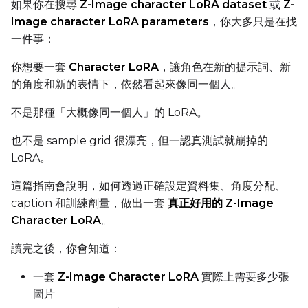
如果你在搜尋
Z-Image character LoRA dataset
或
Z-
Toggle
Compile Model
Compile Model
Image character LoRA parameters
，你大多只是在找
一件事：
TARGET
你想要一套
Character LoRA
，讓角色在新的提示詞、新
的角度和新的表情下，依然看起來像同一個人。
Target Type
LoRA
不是那種「大概像同一個人」的 LoRA。
Linear Rank
也不是 sample grid 很漂亮，但一認真測試就崩掉的
LoRA。
這篇指南會說明，如何透過正確設定資料集、角度分配、
caption 和訓練劑量，做出一套
真正好用的 Z-Image
SAVE
Character LoRA
。
Data Type
BF16
讀完之後，你會知道：
Save Every
一套
Z-Image Character LoRA
實際上需要多少張
圖片