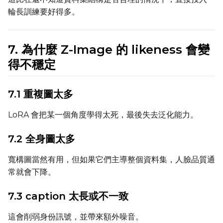
輪長訓練要好得多。
Prompt
7. 為什麼 Z-Image 的 likeness 會變
得不穩定
Width
7.1 重複圖太多
Height
LoRA 會把某一個角度學得太死，最後失去泛化能力。
7.2 全身圖太多
Seed
寬構圖當然有用，但如果它們主導整個資料集，人臉品質通
常就會下降。
LoRA Scale
7.3 caption 太長或不一致
這會削弱身份訊號，並帶來額外噪音。