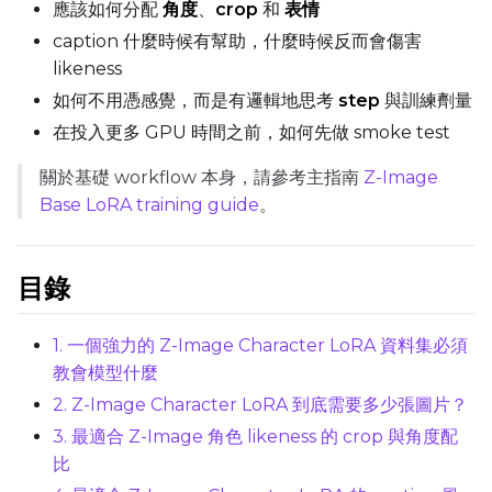
Max Step Saves to Keep
應該如何分配
角度
、
crop
和
表情
caption 什麼時候有幫助，什麼時候反而會傷害
likeness
如何不用憑感覺，而是有邏輯地思考
step
與訓練劑量
在投入更多 GPU 時間之前，如何先做 smoke test
TRAINING
關於基礎 workflow 本身，請參考主指南
Z-Image
Batch Size
Base LoRA training guide
。
Gradient Accumulation
目錄
Steps
1. 一個強力的 Z-Image Character LoRA 資料集必須
教會模型什麼
2. Z-Image Character LoRA 到底需要多少張圖片？
3. 最適合 Z-Image 角色 likeness 的 crop 與角度配
Optimizer
比
AdamW8Bit