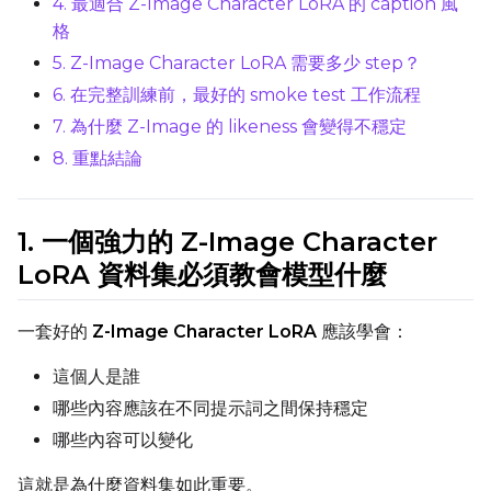
4. 最適合 Z-Image Character LoRA 的 caption 風
Learning Rate
格
5. Z-Image Character LoRA 需要多少 step？
6. 在完整訓練前，最好的 smoke test 工作流程
Weight Decay
7. 為什麼 Z-Image 的 likeness 會變得不穩定
8. 重點結論
Timestep Type
Weighted
1. 一個強力的 Z-Image Character
LoRA 資料集必須教會模型什麼
Timestep Bias
Balanced
一套好的
Z-Image Character LoRA
應該學會：
Loss Type
這個人是誰
Mean Squared Error
哪些內容應該在不同提示詞之間保持穩定
哪些內容可以變化
EMA (Exponential Moving Avera
Toggle
Use EMA
Use EMA
這就是為什麼資料集如此重要。