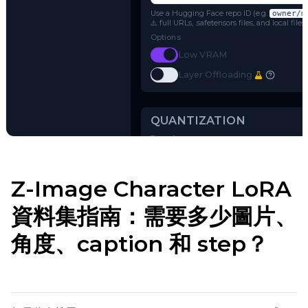
Z-Image
Name or Path
Use a Hugging Face repo ID (e.g.
o
⚠️ full URLs, .safetensors files, and 
Options
Toggle
Low VRAM
Low VRAM
Toggle
Layer Offloading
Layer Offloading
Try AI Toolkit
Z-Image Character LoRA
QUANTIZATION
資料集指南：需要多少圖片、
Transformer
角度、caption 和 step？
qfloat8 (default)
Text Encoder
qfloat8 (default)
Compile Options