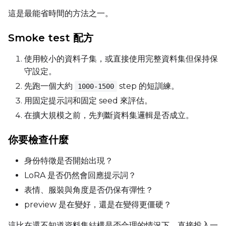
LoRA Scale
這是最能省時間的方法之一。
Smoke test 配方
Prompt
使用較小的資料子集，或直接使用完整資料集但保持保
守設定。
先跑一個大約
step 的短訓練。
1000-1500
Width
用固定提示詞和固定 seed 來評估。
在擴大規模之前，先判斷資料集邏輯是否成立。
Height
你要檢查什麼
身份特徵是否開始出現？
Seed
LoRA 是否仍然會回應提示詞？
表情、服裝與角度是否仍保有彈性？
preview 是在變好，還是在變得更僵硬？
LoRA Scale
這比在還不知道資料集結構是否合理的情況下，直接投入一