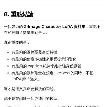
8. 重點結論
Width
一個強力的
Z-Image Character LoRA 資料集
，重點不
在於把圖片數量堆到最大。
Height
真正重要的是：
有足夠的圖片覆蓋身份特徵
Seed
有足夠的角度多樣性來承受提示詞變化
有足夠的 caption 紀律來維持強身份訊號
有足夠的訓練劑量在鎖定 likeness 的同時，不把
LoRA Scale
LoRA 練「過火」
這才是這頁真正要解決的問題。
Prompt
你不是在訓練一個更通用的模型。