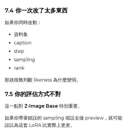
Prompt
7.4 你一次改了太多東西
如果你同時改動：
Width
資料集
caption
step
Height
sampling
rank
Seed
那就很難判斷 likeness 為什麼變弱。
7.5 你的評估方式不對
LoRA Scale
這一點對
Z-Image Base
特別重要。
如果你帶著錯誤的 sampling 假設去做 preview，就可能
誤以為這套 LoRA 比實際上更差。
Prompt