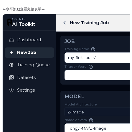
←
水平滾動查看完整表單
→
OSTRIS
New Training Job
AI Toolkit
Dashboard
JOB
Training Name
New Job
Training Queue
Trigger Word
Datasets
Settings
MODEL
Model Architecture