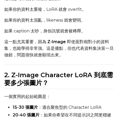
Text Encoder Optimizations
如果你的資料太重複，LoRA 就會 overfit。
Toggle
Unload TE
Unload TE
如果你的資料太混亂，likeness 就會變弱。
Toggle
Cache Text Embe
Cache Text Embeddin
如果 caption 太吵，身份訊號就會被稀釋。
Regularization
這一點尤其重要，因為
Z-Image
即使面對相對小的資料
Toggle
Differential Outp
Differential Output P
集，也能學得非常強。這是優點，但也代表資料集決策一旦
Toggle
Blank Prompt Pr
Blank Prompt Preserv
做錯，問題很快就會顯現出來。
Other
Toggle
Contrastive Guid
Contrastive Guidance 
2. Z-Image Character LoRA 到底需
要多少張圖片？
VALIDATION
一個實用的起始範圍是：
15-30 張圖片
：適合聚焦型的 Character LoRA
ADVANCED
20-40 張圖片
：如果你希望在不同提示詞之間更穩健