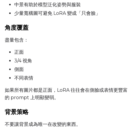
中景有助於模型泛化姿勢與服裝
Resolutions
少量寬構圖可避免 LoRA 變成「只會臉」
Toggle
256
256
Toggle
512
512
角度覆蓋
Toggle
768
768
盡量包含：
正面
3/4 視角
側面
不同表情
SAMPLE
如果所有圖片都是正面，LoRA 往往會在側臉或表情更豐富
Sample Every
的 prompt 上明顯變弱。
背景策略
Sampler
FlowMatch
不要讓背景成為唯一在改變的東西。