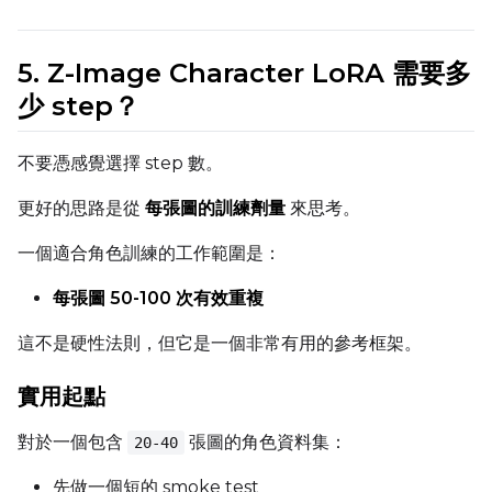
5. Z-Image Character LoRA 需要多
LoRA Scale
少 step？
不要憑感覺選擇 step 數。
Prompt
更好的思路是從
每張圖的訓練劑量
來思考。
一個適合角色訓練的工作範圍是：
Width
每張圖 50-100 次有效重複
這不是硬性法則，但它是一個非常有用的參考框架。
Height
實用起點
對於一個包含
張圖的角色資料集：
20-40
Seed
先做一個短的 smoke test