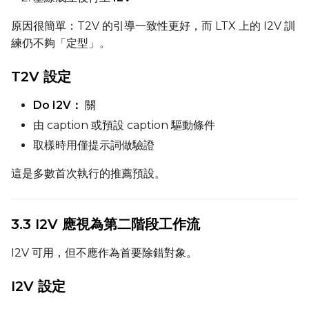
Width
原因很簡單：T2V 的引導一致性更好，而 LTX 上的 I2V 訓
練仍不夠「定型」。
T2V 設定
Height
Do I2V：
關
由 caption 或預設 caption 驅動條件
Seed
取樣時用僅提示詞做驗證
這是多數首次執行的推薦預設。
LoRA Scale
3.3 I2V 應視為第二階段工作流
I2V 可用，但不應作為首要除錯對象。
Prompt
I2V 設定
Width