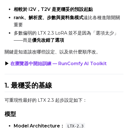
Toggle
Compile Model
Compile Model
相較於 I2V，T2V 是更穩妥的預設起點
rank、解析度、步數與資料集模式
遠比各種進階開關
重要
TARGET
多數偏弱的 LTX 2.3 LoRA 並不是因為「選項太少」
Target Type
——而是
優先改錯了選項
LoRA
關鍵是知道該改哪些設定、以及依什麼順序改。
Linear Rank
▶
在瀏覽器中開始訓練 — RunComfy AI Toolkit
1. 最穩妥的基線
SAVE
Data Type
可重現性最好的 LTX 2.3 起步設定如下：
BF16
Save Every
模型
Model Architecture：
LTX-2.3