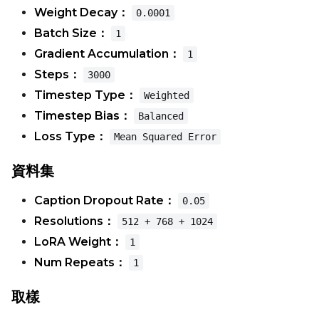
Weight Decay：
0.0001
Learning Rate
Batch Size：
1
Gradient Accumulation：
1
Weight Decay
Steps：
3000
Timestep Type：
Weighted
Timestep Bias：
Balanced
Timestep Type
Loss Type：
Mean Squared Error
Weighted
資料集
Timestep Bias
Balanced
Caption Dropout Rate：
0.05
Resolutions：
512 + 768 + 1024
Loss Type
LoRA Weight：
1
Mean Squared Error
Num Repeats：
1
EMA (Exponential Moving Avera
取樣
Toggle
Use EMA
Use EMA