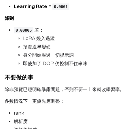
LoRA Scale
Learning Rate =
0.0001
降到
若：
0.00005
Prompt
LoRA 燒入過猛
預覽過早變硬
Width
身分開始壓過一切提示詞
即使加了 DOP 仍控制不住串味
Height
不要做的事
除非預覽已經明確暴露問題，否則不要一上來就改學習率。
Seed
多數情況下，更優先應調整：
rank
解析度
LoRA Scale