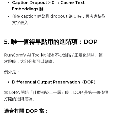
Height
Caption Dropout > 0
→
Cache Text
Embeddings 關
僅在 caption 靜態且 dropout 為 0 時，再考慮快取
Seed
文字嵌入
5. 唯一值得早點用的進階項：DOP
LoRA Scale
RunComfy AI Toolkit 裡有不少進階 / 正規化開關。第一
次跑時，大部分都可以忽略。
Prompt
例外是：
Differential Output Preservation（DOP）
Width
當 LoRA 開始「什麼都染上一層」時，DOP 是第一個值得
打開的進階選項。
Height
適合打開 DOP 當：