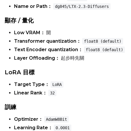
Max Step Saves to Keep
Name or Path：
dg845/LTX-2.3-Diffusers
顯存 / 量化
Low VRAM：
開
TRAINING
Transformer quantization：
float8 (default)
Batch Size
Text Encoder quantization：
float8 (default)
Layer Offloading：
起步時先關
Gradient Accumulation
LoRA 目標
Target Type：
LoRA
Steps
Linear Rank：
32
訓練
Optimizer
Optimizer：
AdamW8Bit
AdamW8Bit
Learning Rate：
0.0001