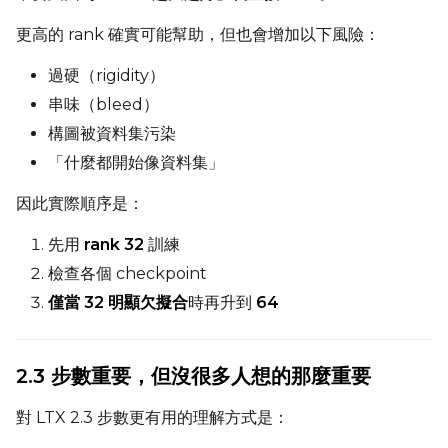
更高的 rank 確實可能幫助，但也會增加以下風險：
SAMPLE
過硬（rigidity）
Sample Every
串味（bleed）
構圖被資料集污染
「什麼都開始像資料集」
Sampler
FlowMatch
因此實際順序是：
Guidance Scale
先用
rank 32
訓練
檢查各個 checkpoint
僅當 32 明顯欠擬合
時再升到
64
Sample Steps
2.3 步數重要，但沒很多人想的那麼重要
Width
對 LTX 2.3 步數更有用的理解方式是：