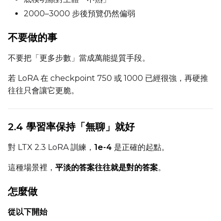
2000–3000 步後預覽仍然偏弱
Toggle
Force First Samp
Force First Sample
Toggle
Disable Sampling
Disable Sampling
不要做的事
Sample Prompts (10)
不要把「更多步數」當成萬能提質手段。
Prompt
若 LoRA 在 checkpoint 750 或 1000 已經很強，再硬推
往往只會讓它更脆。
Width
2.4 學習率保持「無聊」就好
對 LTX 2.3 LoRA 訓練，
1e-4
是正確的起點。
Height
這種場景裡，
平淡的答案往往就是對的答案
。
Seed
怎麼做
從以下開始