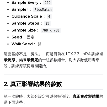
Sample Every：
250
Text Encoder Optimizations
Sampler：
FlowMatch
Toggle
Unload TE
Unload TE
Guidance Scale：
4
Toggle
Cache Text Embe
Cache Text Embeddin
Sample Steps：
25
Sample Size：
768 x 768
Regularization
Seed：
固定
Toggle
Differential Outp
Differential Output P
Walk Seed：
開
Toggle
Blank Prompt Pr
Blank Prompt Preserv
這套基線不是「魔法」，而是目前在 LTX 2.3 LoRA 訓練裡
Other
最乾淨、結果最穩定
的一組參數組合。對大多數使用者來
Toggle
Contrastive Guid
Contrastive Guidance 
說，訓練應該從這裡開始。
VALIDATION
2. 真正影響結果的參數
第一次跑時，大部分設定可以保持預設。
真正會改變結果
的
ADVANCED
是下面這些：