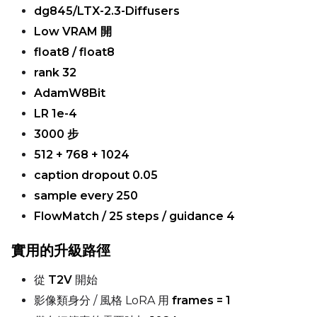
dg845/LTX-2.3-Diffusers
Low VRAM 開
float8 / float8
rank 32
AdamW8Bit
LR 1e-4
3000 步
512 + 768 + 1024
caption dropout 0.05
sample every 250
FlowMatch / 25 steps / guidance 4
實用的升級路徑
從
T2V
開始
影像類身分 / 風格 LoRA 用
frames = 1