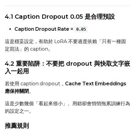
Height
4.1 Caption Dropout 0.05 是合理預設
Caption Dropout Rate =
0.05
Seed
這是穩妥設定，有助於 LoRA 不要過度依賴「只有一種固
定寫法」的 caption。
LoRA Scale
4.2 重要陷阱：不要把 dropout 與快取文字嵌
入一起用
若使用 caption dropout，
Cache Text Embeddings
Prompt
應保持關閉
。
這是少數幾個「看起來很小」、用錯卻會悄悄拖累訓練行為
的設定之一。
Width
推薦規則