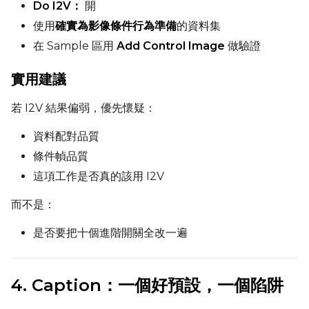
Do I2V：
開
使用
確實為影像條件行為準備
的資料集
在 Sample 區用
Add Control Image
做驗證
Height
實用建議
若 I2V 結果偏弱，優先懷疑：
Seed
資料配對品質
條件幀品質
LoRA Scale
這項工作是否真的該用 I2V
而不是：
Prompt
是否要把十個進階開關全改一遍
Width
4. Caption：一個好預設，一個陷阱