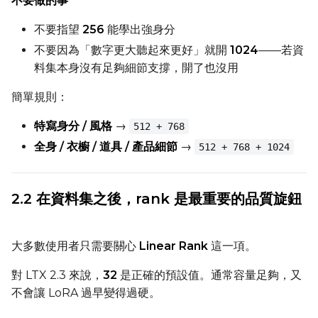
不要做的事
Num Repeats
不要指望
256
能學出強身分
不要因為「數字更大聽起來更好」就開
1024
——若資
料集本身沒有足夠細節支撐，開了也沒用
Default Caption
簡單規則：
特寫身分 / 風格
→
Caption Dropout Rate
512 + 768
全身 / 衣櫥 / 道具 / 產品細節
→
512 + 768 + 1024
Num Frames
2.2 在資料集之後，rank 是最重要的品質旋鈕
Settings
大多數使用者只需要關心
Linear Rank
這一項。
Toggle
Cache Latents
Cache Latents
對 LTX 2.3 來說，
32
是正確的預設值。通常容量足夠，又
Toggle
Is Regularizati
Is Regularization
不會讓 LoRA 過早變得過硬。
Toggle
Auto Frame Co
Auto Frame Count