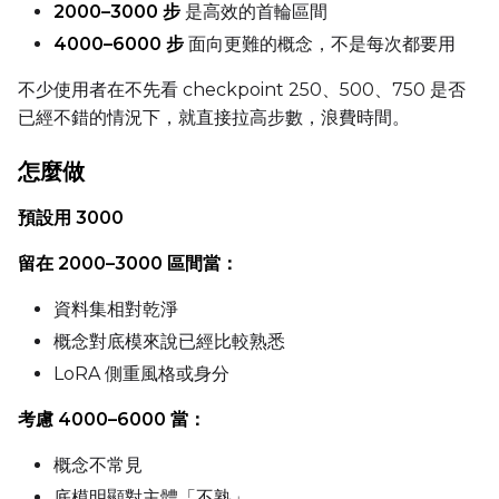
2000–3000 步
是高效的首輪區間
Height
4000–6000 步
面向更難的概念，不是每次都要用
不少使用者在不先看 checkpoint 250、500、750 是否
Num Frames
已經不錯的情況下，就直接拉高步數，浪費時間。
怎麼做
FPS
預設用 3000
留在 2000–3000 區間當：
Seed
資料集相對乾淨
概念對底模來說已經比較熟悉
LoRA 側重風格或身分
Toggle
Walk Seed
Walk Seed
考慮 4000–6000 當：
Advanced Sampling
概念不常見
Toggle
Skip First Sample
Skip First Sample
底模明顯對主體「不熟」