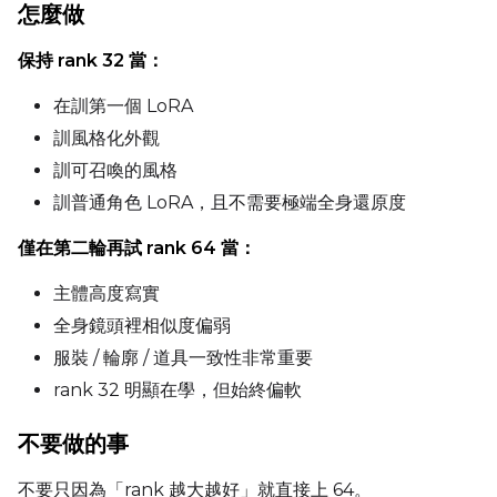
怎麼做
Toggle
Do I2V
Do I2V
Toggle
Do Audio
Do Audio
保持 rank 32 當：
Toggle
Audio Normali
Audio Normalize
在訓第一個 LoRA
Toggle
Audio Preserve
Audio Preserve Pit
訓風格化外觀
Flipping
訓可召喚的風格
Toggle
Flip X
Flip X
訓普通角色 LoRA，且不需要極端全身還原度
Toggle
Flip Y
Flip Y
僅在第二輪再試 rank 64 當：
Resolutions
主體高度寫實
Toggle
256
256
全身鏡頭裡相似度偏弱
Toggle
512
512
服裝 / 輪廓 / 道具一致性非常重要
Toggle
768
rank 32 明顯在學，但始終偏軟
768
不要做的事
不要只因為「rank 越大越好」就直接上 64。