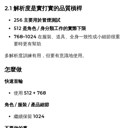
2.1 解析度是實打實的品質槓桿
DATASETS
256 主要用於冒煙測試
512 是角色 / 身分類工作的實際下限
You have no dataset
The Target Dataset dropdow
768–1024
在服裝、道具、全身一致性或小細節很重
come back here.
要時更有幫助
Upload a dataset
多解析度訓練有用，但要有意識地使用。
怎麼做
Dataset
1
快速首輪
Target Dataset
使用
512 + 768
Select...
LoRA Weight
角色 / 服裝 / 產品細節
繼續保留
1024