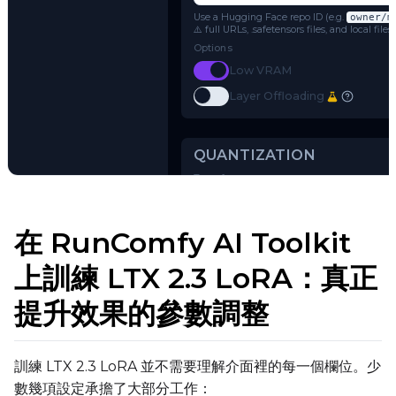
LTX-2.3
Name or Path
Use a Hugging Face repo ID (e.g.
o
⚠️ full URLs, .safetensors files, and 
Options
Toggle
Low VRAM
Low VRAM
Toggle
Layer Offloading
Layer Offloading
Try AI Toolkit
在 RunComfy AI Toolkit
QUANTIZATION
上訓練 LTX 2.3 LoRA：真正
Transformer
提升效果的參數調整
qfloat8 (default)
Text Encoder
qfloat8 (default)
訓練 LTX 2.3 LoRA 並不需要理解介面裡的每一個欄位。少
數幾項設定承擔了大部分工作：
Compile Options