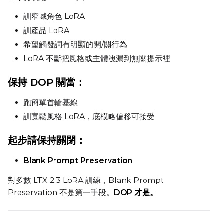
訓窄域角色 LoRA
Seed
訓產品 LoRA
希望觸發詞有明顯的開/關行為
LoRA 不斷把風格或主體洩漏到無關提示裡
LoRA Scale
保持 DOP 關當：
跑簡單首輪基線
訓寬鬆風格 LoRA，底模略偏移可接受
起步請保持關閉：
Blank Prompt Preservation
對多數 LTX 2.3 LoRA 訓練，Blank Prompt
Preservation 不是第一手段。
DOP 才是。