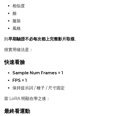
相似度
臉
服裝
風格
則
早期驗證不必每次都上完整影片取樣
。
很實用做法是：
快速看臉
Sample Num Frames = 1
FPS = 1
保持提示詞 / 種子 / 尺寸固定
當 LoRA 明顯在學之後：
最終看運動