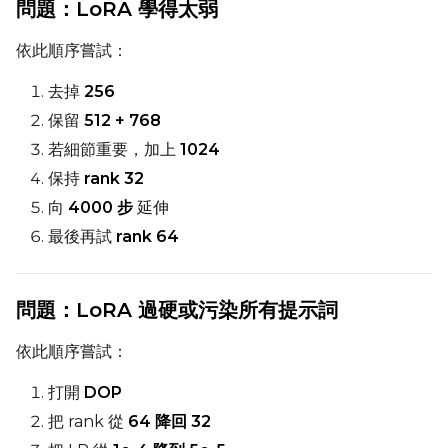
問題：LoRA 學得太弱
依此順序嘗試：
去掉
256
保留
512 + 768
若細節重要，加上
1024
保持
rank 32
向
4000 步
延伸
最後再試
rank 64
問題：LoRA 過硬或污染所有提示詞
依此順序嘗試：
打開
DOP
把 rank 從
64 降回 32