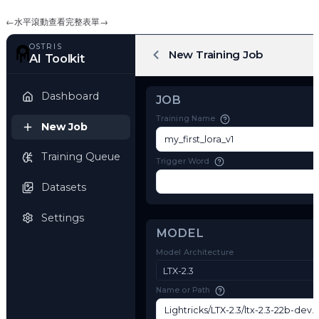
←
水平滾動查看完整表單
→
OSTRIS
New Training Job
AI Toolkit
Dashboard
JOB
Training Name
New Job
Training Queue
Trigger Word
Datasets
Settings
MODEL
Model Architecture