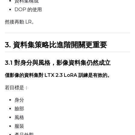
資料集構成
DOP 的使用
Prompt
然後再動 LR。
3. 資料集策略比進階開關更重要
Width
3.1 對身分與風格，影像資料集仍然成立
Height
僅影像的資料集對 LTX 2.3 LoRA 訓練是有效的。
若目標是：
Seed
身分
臉部
風格
LoRA Scale
服裝
產品外觀