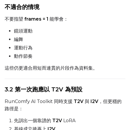
不適合的情境
不要指望
frames = 1
能學會：
Width
鏡頭運動
編舞
Height
運動行為
動作節奏
Seed
這些仍更適合用短而連貫的片段作為資料集。
3.2 第一次跑應以 T2V 為預設
LoRA Scale
RunComfy AI Toolkit 同時支援
T2V
與
I2V
，但更穩的
路徑是：
Prompt
先訓出一個靠譜的
T2V
LoRA
基線成立後再上
I2V