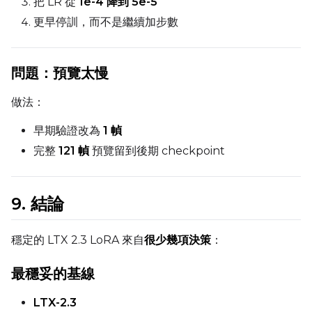
把 LR 從
1e-4 降到 5e-5
更早停訓，而不是繼續加步數
問題：預覽太慢
做法：
早期驗證改為
1 幀
完整
121 幀
預覽留到後期 checkpoint
9. 結論
穩定的 LTX 2.3 LoRA 來自
很少幾項決策
：
最穩妥的基線
LTX-2.3