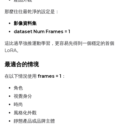
Prompt
那麼往往最乾淨的設定是：
影像資料集
Width
dataset Num Frames = 1
這比過早強推運動學習，更容易先得到一個穩定的首個
LoRA。
Height
最適合的情境
在以下情況使用
frames = 1
：
Seed
角色
視覺身分
LoRA Scale
時尚
風格化外觀
靜態產品或品牌主體
Prompt