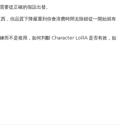
需要從正確的假設出發。
生成一些東西，但品質下降嚴重到你會浪費時間去除錯從一開始就有
是複用，如何判斷 Character LoRA 是否有效，如
Upload a 
ne dataset has files in it. Upload one first, then come back
Default Caption
Settings
Toggle
Cache La
Cache Laten
Toggle
Is Regula
Is Regulariz
Caption Dropout Rate
Toggle
Auto Fr
Auto Frame
Toggle
Do I2V
Do I2V