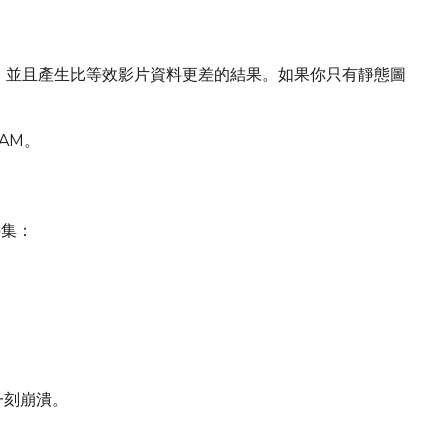
Add
源，並且產生比等效影片資料更差的結果。如果你只有靜態圖
Seed
LoRA Scale
Cli
RAM。
Add
料集：
Seed
LoRA Scale
Cli
Add
一刻崩潰。
Seed
LoRA Scale
Cli