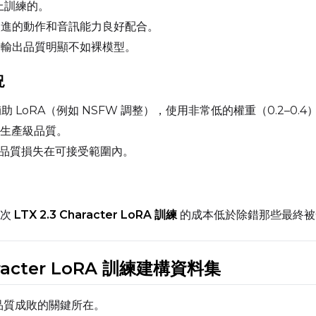
構上訓練的。
Width
Height
.3 改進的動作和音訊能力良好配合。
3 上的輸出品質明顯不如裸模型。
況
Prompt
輔助 LoRA（例如 NSFW 調整），使用非常低的權重（0.2–0.4
生產級品質。
Width
Height
，品質損失在可接受範圍內。
Prompt
一次
LTX 2.3 Character LoRA 訓練
的成本低於除錯那些最終被
Width
Height
Character LoRA 訓練建構資料集
RA 品質成敗的關鍵所在。