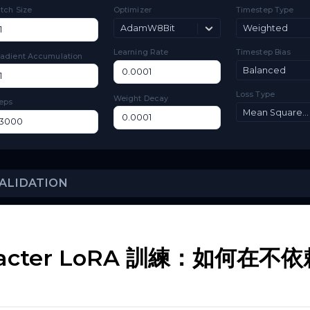
TRAINING
Batch Size
Optimizer
Ti
AdamW8Bit
Learning Rate
Ti
Gradient Accumulation
Lo
Weight Decay
Steps
haracter LoRA 訓練：如何
VALIDATION