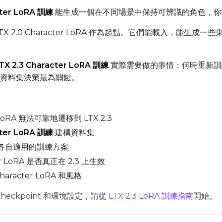
ADVANCED
cter LoRA 訓練
能生成一個在不同場景中保持可辨識的角色，你
X 2.0 Character LoRA 作為起點。它們能載入，能
DATASETS
TX 2.3 Character LoRA 訓練
實際需要做的事情：何時重新訓練而不
You have no datasets yet
些資料集決策最為關鍵。
The Target Dataset dropdown below stays empty until at least o
here.
LoRA 無法可靠地遷移到 LTX 2.3
Dataset
1
cter LoRA 訓練
建構資料集
A 各自適用的訓練方案
Target Dataset
Num Repeats
r LoRA 是否真正在 2.3 上生效
Select...
racter LoRA 和風格
LoRA Weight
eckpoint 和環境設定，請從
LTX 2.3 LoRA 訓練指南
開始。