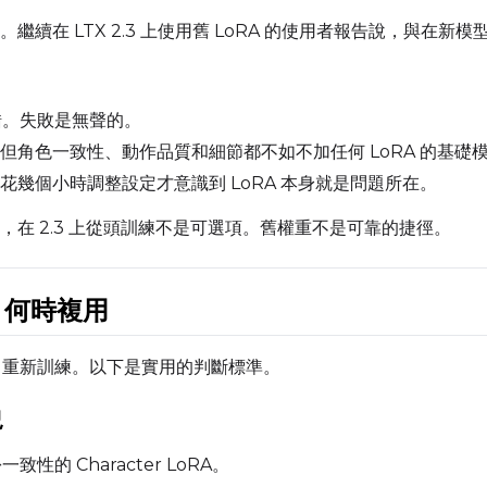
SAMPLE
續在 LTX 2.3 上使用舊 LoRA 的使用者報告說，與在新
Sample Every
Width
Se
報錯。失敗是無聲的。
但角色一致性、動作品質和細節都不如不加任何 LoRA 的基礎
Sampler
Height
T
花幾個小時調整設定才意識到 LoRA 本身就是問題所在。
FlowMatch
在 2.3 上從頭訓練不是可選項。舊權重不是可靠的捷徑。
Guidance Scale
Num Frames
s 何時複用
Sample Steps
FPS
立即重新訓練。以下是實用的判斷標準。
Sample Prompts (10)
況
Prompt
致性的 Character LoRA。