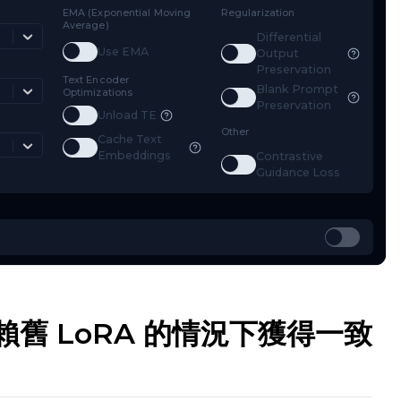
mestep Type
EMA (Exponential Moving
Regularizat
Average)
Weighted
Diff
Toggle
Use EMA
Use EMA
Toggle
D
Out
mestep Bias
Pre
Text Encoder
Bla
Balanced
Optimizations
Toggle
B
Pre
Toggle
Unload TE
Unload TE
ss Type
Other
Cache Text
Mean Squared Error
Toggle
Cache Text Embeddings
Embeddings
Con
Toggle
C
Gui
在不依賴舊 LoRA 的情況下獲得一致