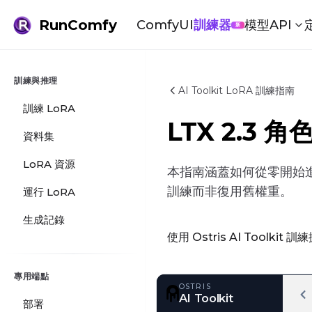
RunComfy
ComfyUI
訓練器
模型
API
新
訓練與推理
AI Toolkit LoRA 訓練指南
訓練 LoRA
LTX 2.3
資料集
LoRA 資源
本指南涵蓋如何從零開始進行
訓練而非復用舊權重。
運行 LoRA
生成記錄
使用 Ostris AI Toolkit 
專用端點
部署