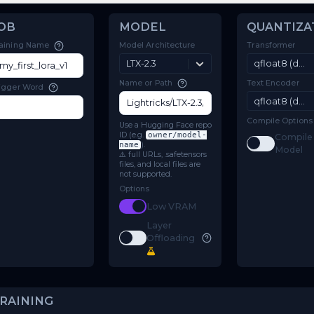
New Training Job
JOB
MODEL
Model Architecture
Training Name
LTX-2.3
Name or Path
Trigger Word
Use a Hugging Face repo
ID (e.g.
owner/model-
name
).
⚠️ full URLs, .safetensors
files, and local files are
not supported.
Options
Toggle
Low VRAM
Low VRAM
Layer
Toggle
Layer Offloading
Offloading