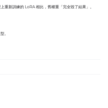
模型上重新訓練的 LoRA 相比，舊權重「完全毀了結果」。
ed
Advanced Sampling
Toggle
Skip First Sample
Skip First Sample
模型。
oggle
Walk Seed
Walk Seed
Force First
Toggle
Force First Sample
Sample
Toggle
Disable Sampling
Disable Sampling
Add