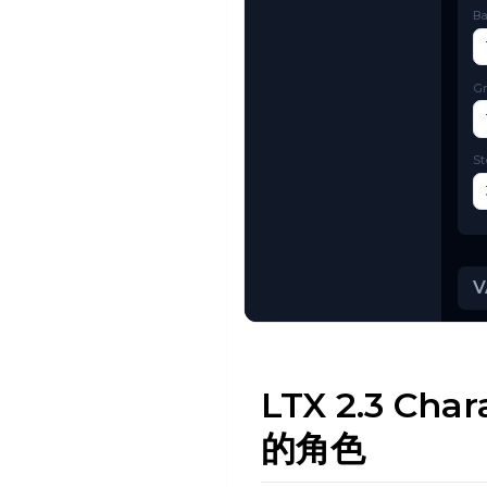
Try AI Toolkit
LTX 2.3 C
的角色