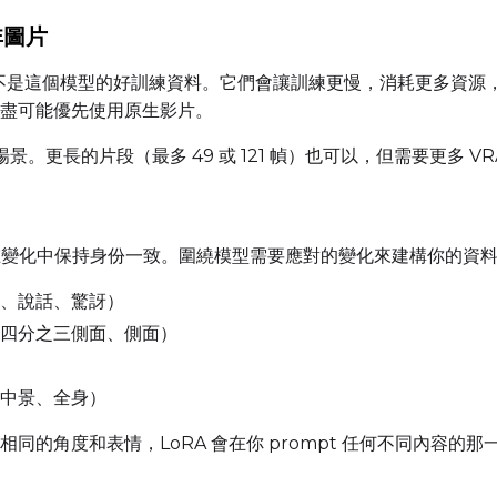
Prompt
非圖片
圖片不是這個模型的好訓練資料。它們會讓訓練更慢，消耗更多資
Width
Height
盡可能優先使用原生影片。
場景。更長的片段（最多 49 或 121 幀）也可以，但需要更多 V
Prompt
的工作是在變化中保持身份一致。圍繞模型需要應對的變化來建構你的資
Width
Height
、說話、驚訝）
四分之三側面、側面）
Prompt
中景、全身）
同的角度和表情，LoRA 會在你 prompt 任何不同內容的那
Width
Height