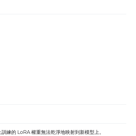
Num Frames
Toggle
Do Audi
Do Audio
Toggle
Audio No
Audio Norma
Toggle
Audio Pr
Audio Prese
Flipping
Toggle
Flip X
Flip X
Toggle
Flip Y
Flip Y
+ Add Dataset Slot
舊模型上訓練的 LoRA 權重無法乾淨地映射到新模型上。