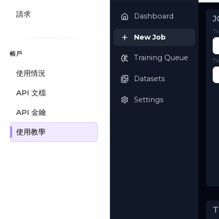
OSTRIS
AI Toolkit
請求
Dashboard
帳戶
New Job
使用情況
Training Queue
API 文檔
Datasets
API 金鑰
使用教學
Settings