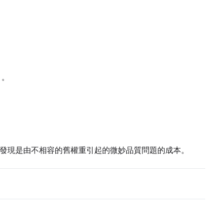
Seed
LoRA Scale
Cli
）。
Add
Seed
LoRA Scale
Cli
發現是由不相容的舊權重引起的微妙品質問題的成本。
Add
Seed
LoRA Scale
Cli