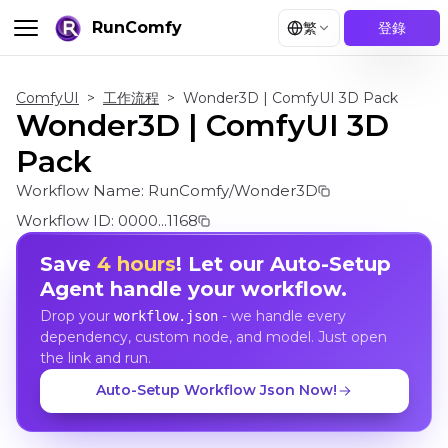
RunComfy
繁
登錄
ComfyUI
>
工作流程
>
Wonder3D | ComfyUI 3D Pack
Wonder3D | ComfyUI 3D
Pack
Workflow Name:
RunComfy/Wonder3D
Workflow ID:
0000...1168
Save
4 hours
! Let our Auto-Setup
Agent handle your workflow.
Drop your
- we handle every
workflow.json
dependency, custom node, and model. Just open
the link and run.
Auto-Setup Workflow Json Now!