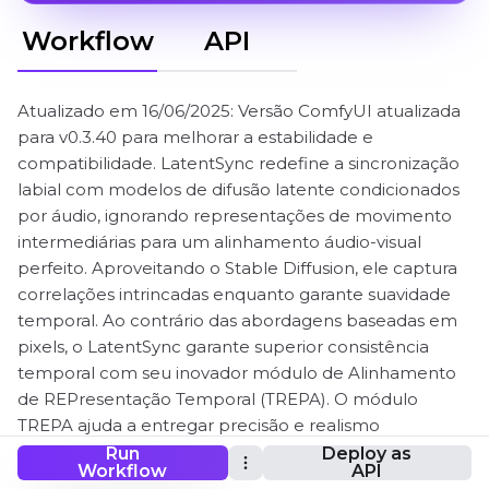
Workflow
API
Atualizado em 16/06/2025: Versão ComfyUI atualizada
para v0.3.40 para melhorar a estabilidade e
compatibilidade. LatentSync redefine a sincronização
labial com modelos de difusão latente condicionados
por áudio, ignorando representações de movimento
intermediárias para um alinhamento áudio-visual
perfeito. Aproveitando o Stable Diffusion, ele captura
correlações intrincadas enquanto garante suavidade
temporal. Ao contrário das abordagens baseadas em
pixels, o LatentSync garante superior consistência
temporal com seu inovador módulo de Alinhamento
de REPresentação Temporal (TREPA). O módulo
TREPA ajuda a entregar precisão e realismo
incomparáveis.
Run
Deploy as
Workflow
API
Os nós ComfyUI-LatentSyncWrapper e seu fluxo de