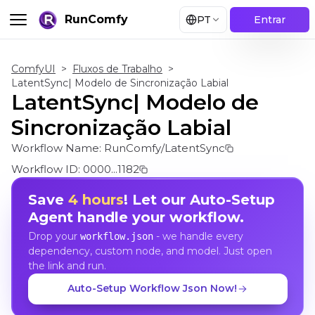
RunComfy
PT
Entrar
ComfyUI
>
Fluxos de Trabalho
>
LatentSync| Modelo de Sincronização Labial
LatentSync| Modelo de
Sincronização Labial
Workflow Name:
RunComfy/LatentSync
Workflow ID:
0000...1182
Save
4 hours
! Let our Auto-Setup
Agent handle your workflow.
Drop your
- we handle every
workflow.json
dependency, custom node, and model. Just open
the link and run.
Auto-Setup Workflow Json Now!