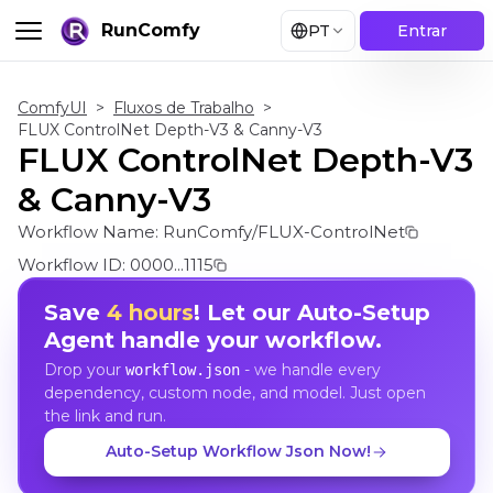
RunComfy
PT
Entrar
ComfyUI
>
Fluxos de Trabalho
>
FLUX ControlNet Depth-V3 & Canny-V3
FLUX ControlNet Depth-V3
& Canny-V3
Workflow Name:
RunComfy/FLUX-ControlNet
Workflow ID:
0000...1115
Save
4 hours
! Let our Auto-Setup
Agent handle your workflow.
Drop your
- we handle every
workflow.json
dependency, custom node, and model. Just open
the link and run.
Auto-Setup Workflow Json Now!