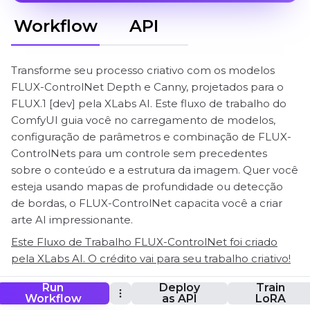
Workflow
API
Transforme seu processo criativo com os modelos
FLUX-ControlNet Depth e Canny, projetados para o
FLUX.1 [dev] pela XLabs AI. Este fluxo de trabalho do
ComfyUI guia você no carregamento de modelos,
configuração de parâmetros e combinação de FLUX-
ControlNets para um controle sem precedentes
sobre o conteúdo e a estrutura da imagem. Quer você
esteja usando mapas de profundidade ou detecção
de bordas, o FLUX-ControlNet capacita você a criar
arte AI impressionante.
Este Fluxo de Trabalho FLUX-ControlNet foi criado
pela XLabs AI. O crédito vai para seu trabalho criativo!
Run
Deploy
Train
Workflow
as API
LoRA
ComfyUI FLUX-ControlNet Fluxo de