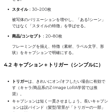
Toggle
Force First Samp
Force First Sample
スタイル
：30–200枚
Toggle
Disable Sampling
Disable Sampling
被写体のバリエーションを増やし、「ある1シーン」
ではなく「スタイルの特徴」を学ばせる。
Sample Prompts (10)
商品/コンセプト
：20–80枚
Prompt
フレーミングを揃え、特徴（素材、ラベル文字、形
状）をキャプションで明確にする。
Width
4.2 キャプション＋トリガー（シンプルに）
Height
トリガー
は、きれいにオン/オフしたい場合に有効で
す（キャラ/商品系のZ‑Image LoRA学習では推
奨）。
Seed
キャプションは短く一貫させましょう。長いキャプシ
ョンは誤バインド（髪型/背景が「トリガーの一部」