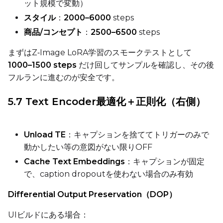
ット規模で変動）
スタイル
：
2000–6000
steps
Height
商品/コンセプト
：
2500–6500
steps
まずはZ‑Image LoRA学習のスモークテストとして
Seed
1000–1500 steps
だけ回してサンプルを確認し、その後
フルランに進むのが安全です。
5.7 Text Encoder最適化＋正則化（右側）
LoRA Scale
Unload TE
：キャプションを捨ててトリガーのみで
動かしたい等の意図がない限りOFF
Prompt
Cache Text Embeddings
：キャプションが固定
で、caption dropoutを使わない場合のみ有効
Width
Differential Output Preservation（DOP）
UIビルドにある場合：