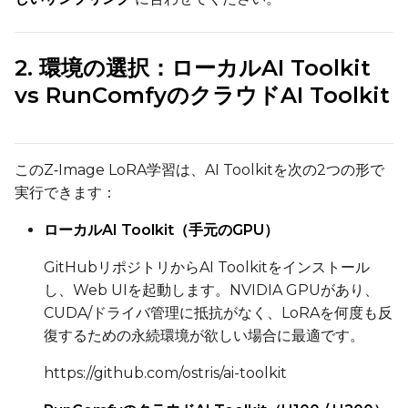
You have no dataset
The Target Dataset dropdow
2. 環境の選択：ローカルAI Toolkit
come back here.
vs RunComfyのクラウドAI Toolkit
Upload a dataset
Dataset
1
このZ‑Image LoRA学習は、AI Toolkitを次の2つの形で
実行できます：
Target Dataset
ローカルAI Toolkit（手元のGPU）
Select...
GitHubリポジトリからAI Toolkitをインストール
LoRA Weight
し、Web UIを起動します。NVIDIA GPUがあり、
CUDA/ドライバ管理に抵抗がなく、LoRAを何度も反
復するための永続環境が欲しい場合に最適です。
Num Repeats
https://github.com/ostris/ai-toolkit