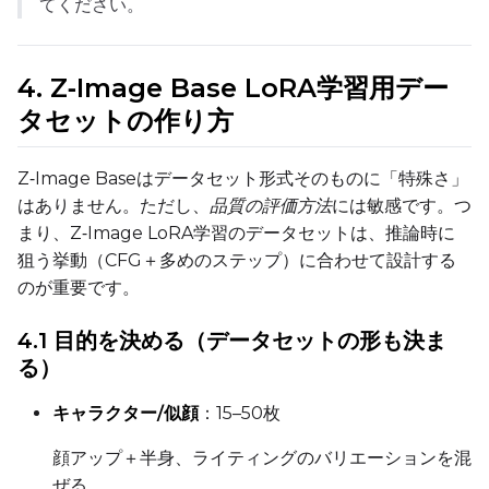
てください。
Sample Steps
4. Z‑Image Base LoRA学習用デー
Width
タセットの作り方
Z‑Image Baseはデータセット形式そのものに「特殊さ」
Height
はありません。ただし、
品質の評価方法
には敏感です。つ
まり、Z‑Image LoRA学習のデータセットは、推論時に
狙う挙動（CFG＋多めのステップ）に合わせて設計する
のが重要です。
Seed
4.1 目的を決める（データセットの形も決ま
る）
Toggle
Walk Seed
Walk Seed
キャラクター/似顔
：15–50枚
Advanced Sampling
顔アップ＋半身、ライティングのバリエーションを混
ぜる。
Toggle
Skip First Sample
Skip First Sample