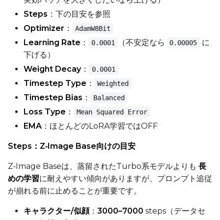
Steps
：下の目安を参照
Optimizer
：
AdamW8Bit
Height
Learning Rate
：
（不安定なら
に
0.0001
0.00005
下げる）
Weight Decay
：
0.0001
Seed
Timestep Type
：
Weighted
Timestep Bias
：
Balanced
Loss Type
：
Mean Squared Error
LoRA Scale
EMA
：ほとんどのLoRA学習ではOFF
Steps：Z‑Image Base向けの目安
Prompt
Z‑Image Baseは、蒸留されたTurbo系モデルよりも
長
めの学習
に耐えやすい傾向がありますが、プロンプト追従
が崩れる前に止めることが重要です。
Width
キャラクター/似顔
：
3000–7000
steps（データセ