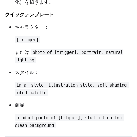
化）を招きます。
LoRA Scale
クイックテンプレート
キャラクター：
Prompt
[trigger]
または
photo of [trigger], portrait, natural
Width
lighting
スタイル：
Height
in a [style] illustration style, soft shading,
muted palette
商品：
Seed
product photo of [trigger], studio lighting,
clean background
LoRA Scale