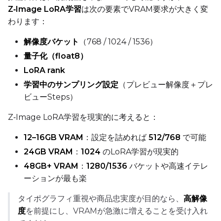
Z‑Image LoRA学習
は次の要素でVRAM要求が大きく変
Toggle
512
512
わります：
Toggle
768
768
解像度バケット
（768 / 1024 / 1536）
量子化（float8）
LoRA rank
学習中のサンプリング設定
（プレビュー解像度＋プレ
ビューSteps）
SAMPLE
Z‑Image LoRA学習を現実的に考えると：
Sample Every
12–16GB VRAM
：設定を詰めれば
512/768
で可能
24GB VRAM
：
1024
のLoRA学習が現実的
Sampler
48GB+ VRAM
：
1280/1536
バケットや高速イテレ
FlowMatch
ーションが最も楽
Guidance Scale
タイポグラフィ重視や商品忠実度が目的なら、
高解像
度
を前提にし、VRAMが急激に増えることを受け入れ