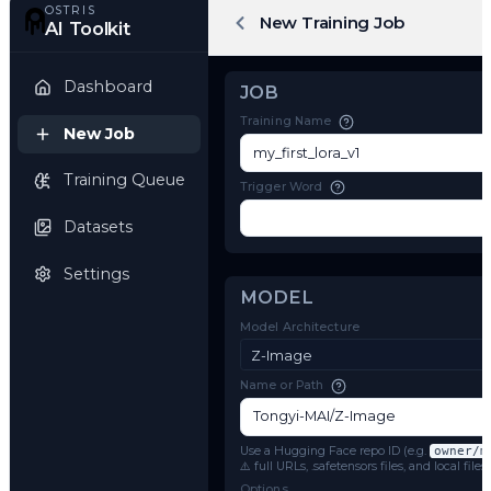
OSTRIS
New Training Job
AI Toolkit
Dashboard
JOB
Training Name
New Job
Training Queue
Trigger Word
Datasets
Settings
MODEL
Model Architecture
Z-Image
Name or Path