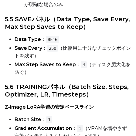
が明確な場合のみ
Width
5.5 SAVEパネル（Data Type, Save Every,
Max Step Saves to Keep）
Height
Data Type
：
BF16
Save Every
：
（比較用に十分なチェックポイン
250
トを残す）
Seed
Max Step Saves to Keep
：
（ディスク肥大化を
4
防ぐ）
LoRA Scale
5.6 TRAININGパネル（Batch Size, Steps,
Optimizer, LR, Timesteps）
Z‑Image LoRA学習の安定ベースライン
Prompt
Batch Size
：
1
Gradient Accumulation
：
（VRAMを増やさず
1
実効バッチを大きくしたいなら上げる）
Width