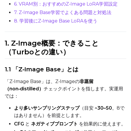
6. VRAM別：おすすめのZ‑Image LoRA学習設定
Weight Decay
7. Z‑Image Base学習でよくある問題と対処法
8. 学習後にZ‑Image Base LoRAを使う
Timestep Type
1. Z‑Image概要：できること
Weighted
（Turboとの違い）
Timestep Bias
Balanced
1.1 「Z‑Image Base」とは
Loss Type
「Z‑Image Base」は、Z‑Imageの
非蒸留
Mean Squared Error
（non‑distilled）
チェックポイントを指します。実運用
では：
EMA (Exponential Moving Avera
Toggle
Use EMA
より多いサンプリングステップ
（目安
~30–50
。8で
Use EMA
はありません）を前提とします。
Text Encoder Optimizations
CFG
と
ネガティブプロンプト
を効果的に使えます。
Toggle
Unload TE
Unload TE