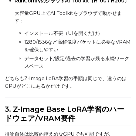
RunComfyのクラウドAI Toolkit（H100 / H200）
Default Caption
大容量GPU上でAI Toolkitをブラウザで動かせま
す：
インストール不要（UIを開くだけ）
Caption Dropout Rate
1280/1536など高解像度バケットに必要なVRAM
を確保しやすい
データセット/設定/過去の学習が残る永続ワーク
Settings
スペース
Toggle
Cache Latents
Cache Latents
どちらもZ‑Image LoRA学習の手順は同じで、違うのは
Toggle
Is Regularizati
Is Regularization
GPUがどこにあるかだけです。
Flipping
Toggle
Flip X
Flip X
Toggle
Flip Y
Flip Y
3. Z‑Image Base LoRA学習のハー
ドウェア/VRAM要件
Resolutions
Toggle
256
256
推論自体は比較的控えめなGPUでも可能ですが、