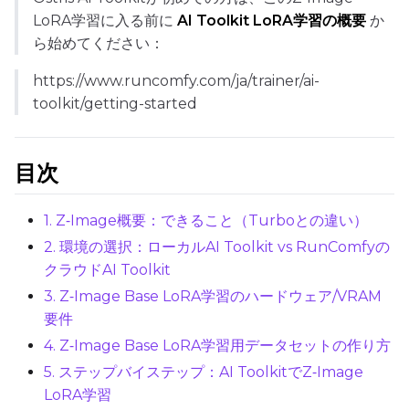
LoRA学習に入る前に
AI Toolkit LoRA学習の概要
か
ら始めてください：
TRAINING
https://www.runcomfy.com/ja/trainer/ai-
Batch Size
toolkit/getting-started
Gradient Accumulation
目次
1. Z‑Image概要：できること（Turboとの違い）
Steps
2. 環境の選択：ローカルAI Toolkit vs RunComfyの
クラウドAI Toolkit
3. Z‑Image Base LoRA学習のハードウェア/VRAM
Optimizer
要件
AdamW8Bit
4. Z‑Image Base LoRA学習用データセットの作り方
Learning Rate
5. ステップバイステップ：AI ToolkitでZ‑Image
LoRA学習