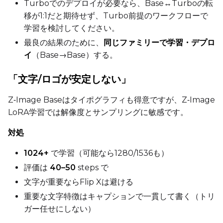
Turboでのデプロイが必要なら、Base↔Turboの転
移が1:1だと期待せず、Turbo前提のワークフローで
学習を検討してください。
最良の結果のために、
同じファミリーで学習・デプロ
イ
（Base→Base）する。
「文字/ロゴが安定しない」
Z‑Image Baseはタイポグラフィも得意ですが、Z‑Image
LoRA学習では解像度とサンプリングに敏感です。
対処
1024+
で学習（可能なら1280/1536も）
評価は
40–50
steps で
文字が重要ならFlip Xは避ける
重要な文字特徴はキャプションで一貫して書く（トリ
ガー任せにしない）