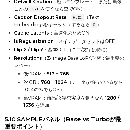
Default Caption
：短いテンプレート（または画像
ごとの
を使うなら空でOK）
.txt
Seed
Caption Dropout Rate
：
（Text
0.05
Embeddingsをキャッシュするなら
）
0
Cache Latents
：高速化のためON
LoRA Scale
Is Regularization
：メインデータセットはOFF
Flip X / Flip Y
：基本OFF（ロゴ/文字は特に）
Resolutions
（Z‑Image Base LoRA学習で最重要の
レバー）
低VRAM：
512 + 768
24GB：
768 + 1024
（データが揃っているなら
1024のみでもOK）
高VRAM：商品/文字忠実度を狙うなら
1280 /
1536
を追加
5.10 SAMPLEパネル（Base vs Turboが最
重要ポイント）