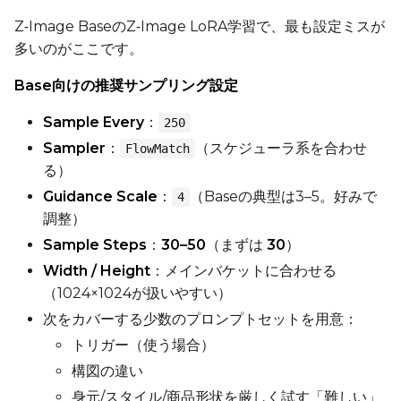
Z‑Image BaseのZ‑Image LoRA学習で、最も設定ミスが
多いのがここです。
Base向けの推奨サンプリング設定
Sample Every
：
250
Sampler
：
（スケジューラ系を合わせ
FlowMatch
る）
Guidance Scale
：
（Baseの典型は3–5。好みで
4
調整）
Sample Steps
：
30–50
（まずは
30
）
Width / Height
：メインバケットに合わせる
（1024×1024が扱いやすい）
次をカバーする少数のプロンプトセットを用意：
トリガー（使う場合）
構図の違い
身元/スタイル/商品形状を厳しく試す「難しい」