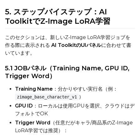
5. ステップバイステップ：AI
ToolkitでZ‑Image LoRA学習
Prompt
このセクションは、新しいZ‑Image LoRA学習ジョブを
作る際に表示される
AI ToolkitのUIパネル
に合わせて書
Width
いています。
5.1 JOBパネル（Training Name, GPU ID,
Height
Trigger Word）
Training Name
：分かりやすい実行名（例：
）
zimage_base_character_v1
Seed
GPU ID
：ローカルは使用GPUを選択、クラウドはデ
フォルトでOK
Trigger Word
（任意だがキャラ/商品系のZ‑Image
LoRA Scale
LoRA学習では推奨）：