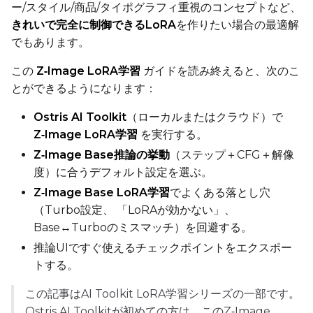
ー/スタイル/商品/タイポグラフィ重視のコンセプトなど、
TARGET
きれいで完全に制御できるLoRA
を作りたい場合の最適解
でもあります。
Target Type
LoRA
この
Z‑Image LoRA学習
ガイドを読み終えると、次のこ
Linear Rank
とができるようになります：
Ostris AI Toolkit
（ローカルまたはクラウド）で
Z‑Image LoRA学習
を実行する。
Z‑Image Base推論の挙動
（ステップ＋CFG＋解像
SAVE
度）に合うデフォルト設定を選ぶ。
Data Type
Z‑Image Base LoRA学習
でよくある落とし穴
BF16
（Turbo設定、 「LoRAが効かない」、
Base↔Turboのミスマッチ）を回避する。
Save Every
推論UIですぐ使えるチェックポイントをエクスポー
トする。
Max Step Saves to Keep
この記事はAI Toolkit LoRA学習シリーズの一部です。
Ostris AI Toolkitが初めての方は、このZ‑Image