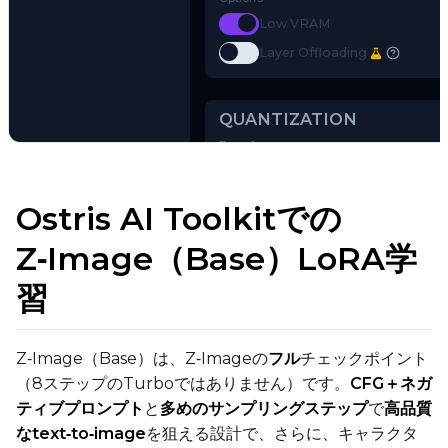
Use a Hugging Face repo ID (e.g.
o
⚠️ full URLs, .safetensors files, and 
Options
Toggle
Low VRAM
Low VRAM
Toggle
Layer Offloading
Layer Offloading
Try AI Toolkit
Ostris AI Toolkitでの
QUANTIZATION
Z‑Image（Base）LoRA学
Transformer
習
qfloat8 (default)
Text Encoder
qfloat8 (default)
Z‑Image（Base）は、Z‑Imageの
フル
チェックポイント
Compile Options
（8ステップのTurboではありません）です。
CFG＋ネガ
Toggle
Compile Model
ティブプロンプト
と
多めのサンプリングステップ
で
高品質
Compile Model
なtext‑to‑image
を狙える設計で、さらに、キャラクタ