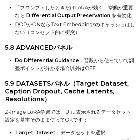
Height
「プロンプトしたときだけLoRAが効く」挙動が重要
なら
Differential Output Preservation
を有効化
DOPがONならText Embeddingsのキャッシュはし
Seed
ない（コンセプト的に衝突）
5.8 ADVANCEDパネル
LoRA Scale
Do Differential Guidance
：普段から使っていて調
整ポイントが分かる場合以外はOFF
Prompt
5.9 DATASETSパネル（Target Dataset,
Caption Dropout, Cache Latents,
Resolutions）
Width
Z‑Image LoRA学習では、UIに表示されるデータセット
設定を基本そのまま使ってOKです：
Height
Target Dataset
：データセットを選択