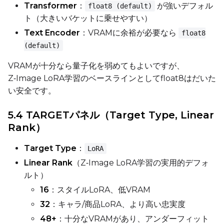
Transformer
：
が強いデフォル
float8 (default)
ト（大きいバケットに乗せやすい）
Text Encoder
：VRAMに余裕が必要なら
float8
Width
(default)
VRAMが十分なら量子化を弱めてもよいですが、
Z‑Image LoRA学習のベースラインとしてfloat8はだいた
Height
い安全です。
5.4 TARGETパネル（Target Type, Linear
Seed
Rank）
Target Type
：
LoRA
LoRA Scale
Linear Rank
（Z‑Image LoRA学習の実用的デフォ
ルト）
16
：スタイルLoRA、低VRAM
32
：キャラ/商品LoRA、より高い忠実度
Prompt
48+
：十分なVRAMがあり、アンダーフィット