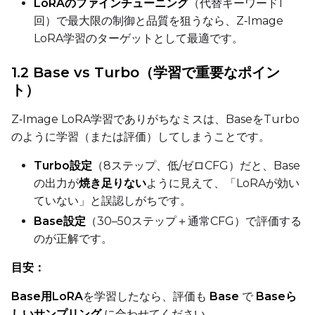
LoRAのファインチューニング
（代替キーワード1
Toggle
Cache Text Embe
Cache Text Embeddin
回）で最大限の制御と品質を狙うなら、Z‑Image
LoRA学習のターゲットとして最適です。
Regularization
Toggle
Differential Outp
1.2 Base vs Turbo（学習で重要なポイン
Differential Output P
ト）
Toggle
Blank Prompt Pr
Blank Prompt Preserv
Other
Z‑Image LoRA学習でありがちなミスは、BaseをTurbo
のように学習（または評価）してしまうことです。
Toggle
Contrastive Guid
Contrastive Guidance 
Turbo設定
（8ステップ、低/ゼロCFG）だと、Base
の出力が
焼き足りない
ように見えて、「LoRAが効い
VALIDATION
ていない」と誤認しがちです。
Base設定
（30–50ステップ＋通常CFG）で評価する
のが正解です。
ADVANCED
目安：
Base用LoRA
を学習したなら、評価も
Base
で
Baseら
DATASETS
しいサンプリング
に合わせてください。