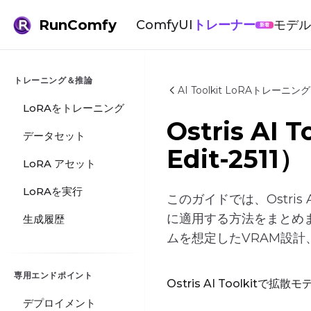
RunComfy
ComfyUI
トレーナー
モデ
新着
トレーニング＆推論
AI Toolkit LoRAトレーニ
LoRAをトレーニング
Ostris AI
データセット
Edit-25
LoRA アセット
LoRAを実行
このガイドでは、Ostris AI
に適用する方法をまとめま
生成履歴
ムを想定したVRAM設
専用エンドポイント
Ostris AI Toolkitで
デプロイメント