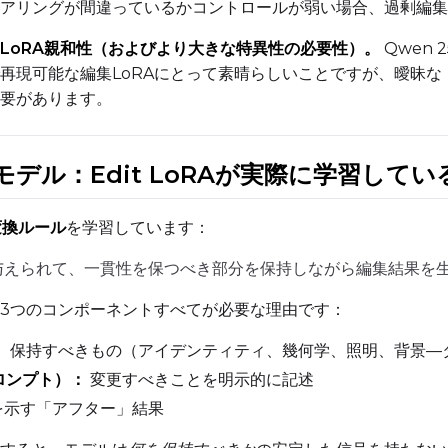
Toggle
768
Toggle
1536
768
1536
アリングが間違っているかコントロールが弱い場合、過剰編集
LoRA親和性（およびより大きな特異性の必要性）。
Qwen
再現可能な編集LoRAにとって素晴らしいことですが、曖昧
要があります。
SAMPLE
モデル：Edit LoRAが実際に学習して
Sample Every
Width
変換ルール
を学習しています：
与えられて、一貫性を保つべき部分を保持しながら編集結果を
Sampler
Height
FlowMatch
3つのコンポーネントすべてが必要な理由です：
Guidance Scale
：
保持すべきもの（アイデンティティ、幾何学、照明、背景—
ロンプト）：
変更すべきことを明示的に記述
を示す「アフター」結果
Sample Steps