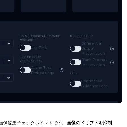
mestep Type
EMA (Exponential Moving
Regularizat
Average)
Weighted
Diff
Toggle
Use EMA
Use EMA
Toggle
D
Out
mestep Bias
Pre
Text Encoder
Bla
Balanced
Optimizations
Toggle
B
Pre
Cache Text
Toggle
Cache Text Embeddings
ss Type
Embeddings
Other
Mean Squared Error
Con
Toggle
C
」画像編集チェックポイントです。
画像のドリフトを抑制
Gui