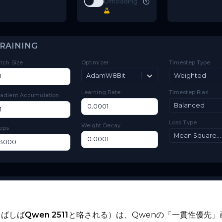
Toggle
Low VRAM
Low VRAM
Match
Toggle
Match Target Res
Target Res
Layer
Toggle
Layer Offloading
Offloading
TRAINING
Batch Size
Optimizer
Ti
AdamW8Bit
Learning Rate
Ti
Gradient Accumulation
Lo
Weight Decay
Steps
（しばしば
Qwen 2511
と略される）は、Qwenの「一貫性優先