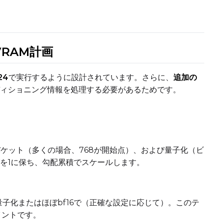
Add Control
Add Control
Add
LoRA Scale
Image 1
Image 2
I
Click or drop
Click or drop
Cli
VRAM計画
Control Images
24
で実行するように設計されています。さらに、
追加の
ィショニング情報を処理する必要があるためです。
Add Control
Add Control
Add
LoRA Scale
Image 1
Image 2
I
Click or drop
Click or drop
Cli
Control Images
ケット（多くの場合、768が開始点）、および量子化（ビ
サイズを1に保ち、勾配累積でスケールします。
Add Control
Add Control
Add
LoRA Scale
Image 1
Image 2
I
Click or drop
Click or drop
Cli
量子化またはほぼbf16で（正確な設定に応じて）。このテ
イントです。