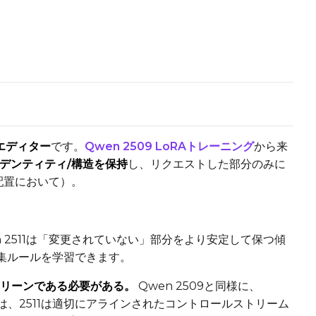
Toggle
Cache La
Cache Laten
Toggle
Is Regula
Is Regulariz
Caption Dropout Rate
Flipping
Toggle
Flip X
Flip X
Toggle
Flip Y
Flip Y
エディター
です。
Qwen 2509 LoRAトレーニング
から来
デンティティ/構造を保持
し、リクエストした部分のみに
配置において）。
en 2511は「変更されていない」部分をより安定して保つ傾
集ルールを学習できます。
リーンである必要がある。
Qwen 2509と同様に、
、2511は適切にアラインされたコントロールストリーム