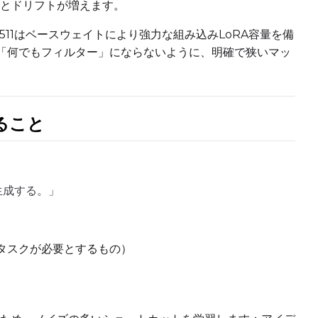
とドリフトが増えます。
 2511はベースウェイトにより強力な組み込みLoRA容量を備
+ Add Dataset Slot
な「何でもフィルター」にならないように、明確で狭いマッ
いること
Seed
Advanced Samplin
Toggle
Skip Fi
Skip First
生成する。」
Toggle
Walk Seed
Walk Seed
Toggle
Force F
Force Firs
Toggle
Disabl
Disable Sa
タスクが必要とするもの）