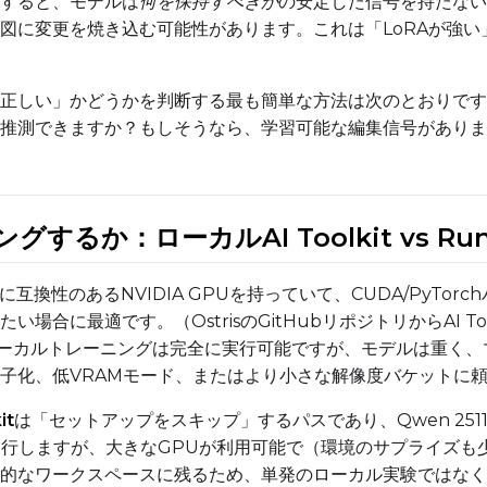
すると、モデルは
何を保持すべきか
の安定した信号を持たない
図に変更を焼き込む可能性があります。これは「LoRAが強
Sample Prompts (10)
Prompt
正しい」かどうかを判断する最も簡単な方法は次のとおりです
推測できますか？もしそうなら、学習可能な編集信号がありま
Width
Height
Seed
するか：ローカルAI Toolkit vs RunCom
Prompt
に互換性のあるNVIDIA GPUを持っていて、CUDA/PyT
場合に最適です。（OstrisのGitHubリポジトリからAI To
Width
Height
Seed
ーカルトレーニングは完全に実行可能ですが、モデルは重く、
子化、低VRAMモード、またはより小さな解像度バケットに
it
は「セットアップをスキップ」するパスであり、Qwen 251
Prompt
t UIを実行しますが、大きなGPUが利用可能で（環境のサプラ
的なワークスペースに残るため、単発のローカル実験ではなく