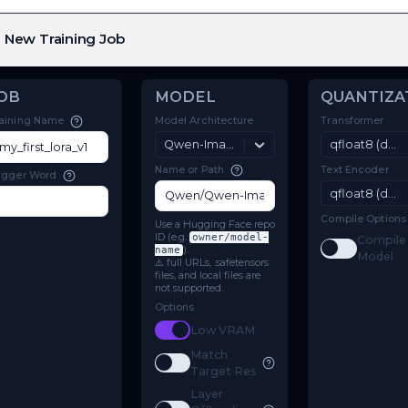
New Training Job
JOB
MODEL
Model Architecture
Training Name
Qwen-Image-Edit-2511
Name or Path
Trigger Word
Use a Hugging Face repo
ID (e.g.
owner/model-
name
).
⚠️ full URLs, .safetensors
files, and local files are
not supported.
Options