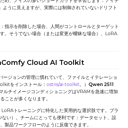
ため、ノイズの多いショートカットを学習します：アイデ
い」ように見えますが、実際には制御されていないドリフト
Control Images
：指示を削除した場合、人間がコントロールとターゲット
す。そうでない場合（または変更が曖昧な場合）、LoRA
Add Control
Add Control
Add
LoRA Scale
Image 1
Image 2
I
Click or drop
Click or drop
Cli
fy Cloud AI Toolkit
Control Images
orchバージョンの管理に慣れていて、ファイルとイテレーショ
olkitをインストール：
ostris/ai-toolkit
。）
Qwen 2511
Add Control
Add Control
Add
LoRA Scale
Image 1
Image 2
I
マルチイメージコンディショニングはVRAMを急速に増加
Click or drop
Click or drop
Cli
頼ることが多くなります。
1 LoRAトレーニングに特化した実用的な選択肢です。ブラ
イズも少ない）。チームにとっても便利です：データセット、設
Control Images
、製品ワークフローのように反復できます。