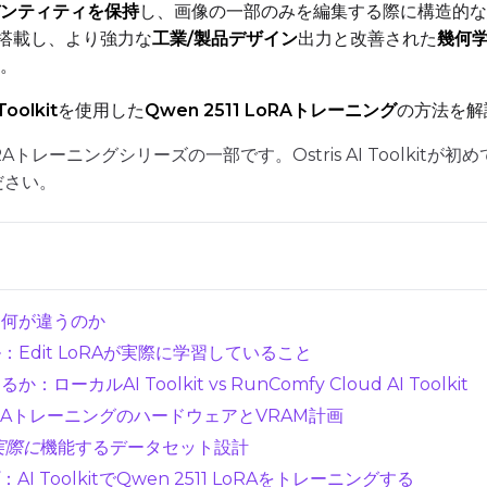
ンティティを保持
し、画像の一部のみを編集する際に構造的な
搭載し、より強力な
工業/製品デザイン
出力と改善された
幾何
。
VALIDATION
Toolkit
を使用した
Qwen 2511 LoRAトレーニング
の方法を解
 LoRAトレーニングシリーズの一部です。Ostris AI Toolk
ADVANCED
ださい。
DATASETS
You have no datasets yet
509：何が違うのか
The Target Dataset dropdown below stays empty until at least o
here.
：Edit LoRAが実際に学習していること
ーカルAI Toolkit vs RunComfy Cloud AI Toolkit
11 LoRAトレーニングのハードウェアとVRAM計画
Dataset
1
実際に
機能するデータセット設計
Target Dataset
I ToolkitでQwen 2511 LoRAをトレーニングする
Num Repeats