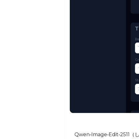
Try AI Toolkit
Qwen‑Image‑Edit‑2511