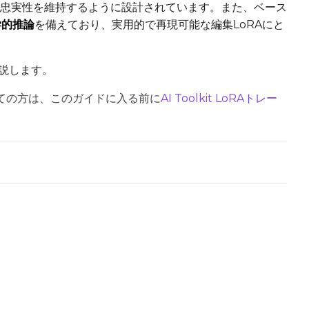
忠実性を維持するように設計されています。また、ベース
学的推論
を備えており、実用的で再現可能な編集LoRAにと
説します。
itが初めての方は、このガイドに入る前に
AI Toolkit LoRAトレー
Upload a 
ne dataset has files in it. Upload one first, then come back
Default Caption
Settings