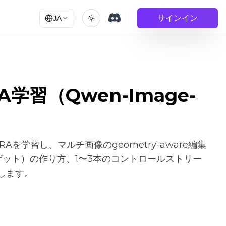
サインイン
JA
LoRA学習（Qwen-Image-
11）LoRAを学習し、マルチ画像のgeometry-aware編集
ゲット）の作り方、1〜3本のコントロールストリー
します。