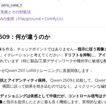
Select...
zero_cond_t
グ失敗とその対処法
Control Dataset 1
の使用（Playground + ComfyUI）
Control Dataset 2
vs 2509：何が違うのか
Control Dataset 3
像を作る」チェックポイントではありません—
指示に従う画像
優先」イテレーションと考えてください：
ドリフトを抑制
し、
アイ
れています（特に製品/工業デザインワークや幾何学に敏感な
LoRA Weight
いがQwen 2511 LoRAトレーニングに直接関係します：
抗とアイデンティティ保持。
Qwen 2509と比較して、Qw
Resolutions
景、構図に誤って効果を焼き込むのではなく、よりクリーンな編
Toggle
256
Toggle
1024
256
1024
ディショニングは依然として中核だが、コントロール信号はク
Toggle
512
Toggle
1280
512
1280
像
と指示を提供したときに最も良く機能します。実用的な違いは