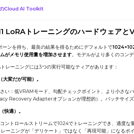
Cloud AI Toolkit
Width
Height
Seed
t-2511 LoRAトレーニングのハードウェアと
Prompt
ボーンを持ち、最良の結果を得るためにデフォルトで
1024×10
ムがメモリ使用量を増加させます
。モデルがより多くのコンデ
Width
Height
Seed
LoRAトレーニングには3つの実行可能なティアがあります：
AM（大変だが可能）。
Prompt
さい：低VRAMモード、勾配チェックポイント、より小さなバ
acy Recovery Adapterオプションが理想的）。バッチ
Width
Height
Seed
M（快適）。
のコントロールストリームで1024でトレーニングでき、適度な
LoRAトレーニングが「デリケート」ではなく「再現可能」になるポ