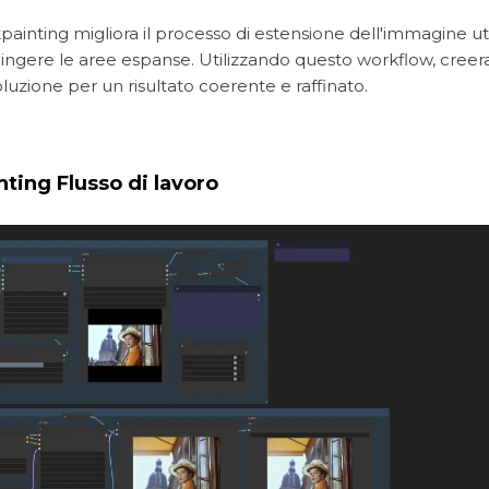
nting migliora il processo di estensione dell'immagine util
ingere le aree espanse. Utilizzando questo workflow, creerai ou
oluzione per un risultato coerente e raffinato.
ting Flusso di lavoro