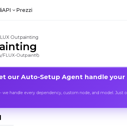
i
API
Prezzi
LUX Outpainting
ainting
/FLUX-Outpaint
Let our Auto-Setup Agent handle your
- we handle every dependency, custom node, and model. Just op
I