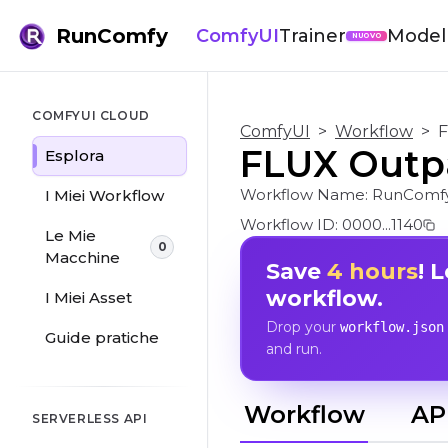
RunComfy
ComfyUI
Trainer
Modell
NUOVO
COMFYUI CLOUD
ComfyUI
>
Workflow
>
F
FLUX Outp
Esplora
Workflow Name:
RunComfy
I Miei Workflow
Workflow ID:
0000...1140
Le Mie
0
Macchine
Save
4 hours
! 
workflow.
I Miei Asset
Drop your
workflow.json
Guide pratiche
and run.
Workflow
AP
SERVERLESS API