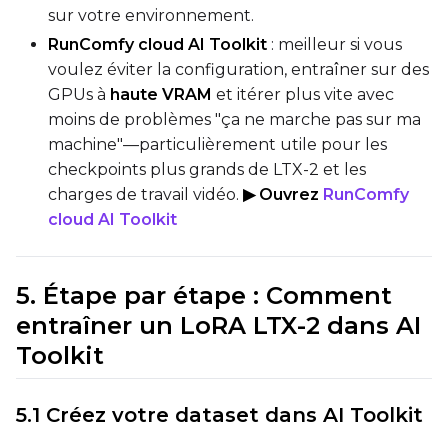
Prompt
sur votre environnement.
RunComfy cloud AI Toolkit
: meilleur si vous
voulez éviter la configuration, entraîner sur des
Width
GPUs à
haute VRAM
et itérer plus vite avec
moins de problèmes "ça ne marche pas sur ma
machine"—particulièrement utile pour les
Height
checkpoints plus grands de LTX-2 et les
charges de travail vidéo.
▶ Ouvrez
RunComfy
cloud AI Toolkit
Seed
5. Étape par étape : Comment
entraîner un LoRA LTX-2 dans AI
LoRA Scale
Toolkit
5.1 Créez votre dataset dans AI Toolkit
Prompt