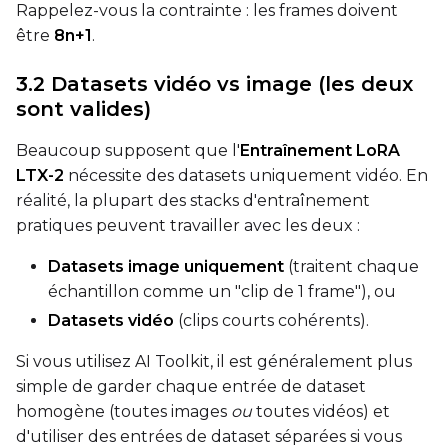
Rappelez-vous la contrainte : les frames doivent
être
8n+1
.
Width
3.2 Datasets vidéo vs image (les deux
sont valides)
Height
Beaucoup supposent que l'
Entraînement LoRA
LTX-2
nécessite des datasets uniquement vidéo. En
Num Frames
réalité, la plupart des stacks d'entraînement
pratiques peuvent travailler avec les deux :
FPS
Datasets image uniquement
(traitent chaque
échantillon comme un "clip de 1 frame"), ou
Datasets vidéo
(clips courts cohérents).
Seed
Si vous utilisez AI Toolkit, il est généralement plus
simple de garder chaque entrée de dataset
homogène (toutes images
ou
toutes vidéos) et
Toggle
Walk Seed
Walk Seed
d'utiliser des entrées de dataset séparées si vous