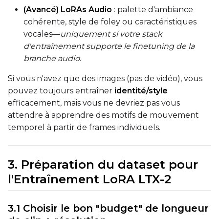
Toggle
Cache Latents
Cache Latents
(Avancé) LoRAs Audio
: palette d'ambiance
Toggle
Is Regularizati
Is Regularization
cohérente, style de foley ou caractéristiques
Toggle
Auto Frame Co
Auto Frame Count
vocales—
uniquement si votre stack
d'entraînement supporte le finetuning de la
Toggle
Do I2V
Do I2V
branche audio
.
Toggle
Do Audio
Do Audio
Si vous n'avez que des images (pas de vidéo), vous
Toggle
Audio Normali
Audio Normalize
pouvez toujours entraîner
identité/style
Toggle
Audio Preserve
Audio Preserve Pit
efficacement, mais vous ne devriez pas vous
Flipping
attendre à apprendre des motifs de mouvement
Toggle
Flip X
Flip X
temporel à partir de frames individuels.
Toggle
Flip Y
Flip Y
3. Préparation du dataset pour
Resolutions
l'Entraînement LoRA LTX-2
Toggle
256
256
Toggle
512
512
3.1 Choisir le bon "budget" de longueur
Toggle
768
768