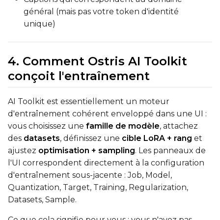
général (mais pas votre token d'identité
unique)
Prompt
4. Comment Ostris AI Toolkit
conçoit l'entraînement
Width
AI Toolkit est essentiellement un moteur
d'entraînement cohérent enveloppé dans une UI :
Height
vous choisissez une
famille de modèle
, attachez
des
datasets
, définissez une
cible LoRA + rang
et
ajustez
optimisation + sampling
. Les panneaux de
Seed
l'UI correspondent directement à la configuration
d'entraînement sous-jacente : Job, Model,
Quantization, Target, Training, Regularization,
LoRA Scale
Datasets, Sample.
Ce que cela signifie pour vous : vous n'avez pas