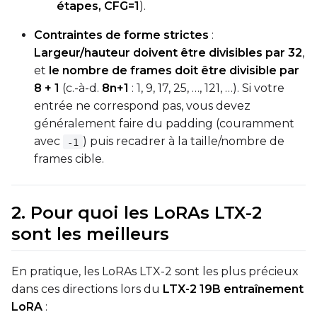
étapes, CFG=1
).
ADVANCED
Contraintes de forme strictes
:
Largeur/hauteur doivent être divisibles par 32
,
et
le nombre de frames doit être divisible par
8 + 1
(c.-à-d.
8n+1
: 1, 9, 17, 25, …, 121, …). Si votre
DATASETS
entrée ne correspond pas, vous devez
généralement faire du padding (couramment
You have no dataset
avec
) puis recadrer à la taille/nombre de
-1
The Target Dataset dropdow
frames cible.
come back here.
Upload a dataset
2. Pour quoi les LoRAs LTX-2
sont les meilleurs
Dataset
1
Target Dataset
En pratique, les LoRAs LTX-2 sont les plus précieux
dans ces directions lors du
LTX-2 19B entraînement
Select...
LoRA
:
LoRA Weight