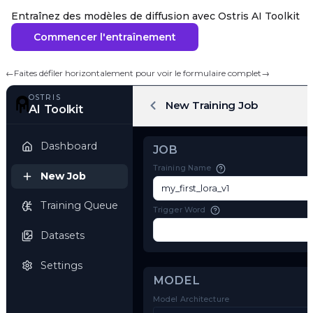
Entraînez des modèles de diffusion avec Ostris AI Toolkit
Commencer l'entraînement
←
Faites défiler horizontalement pour voir le formulaire complet
→
OSTRIS
New Training Job
AI Toolkit
Dashboard
JOB
Training Name
New Job
Training Queue
Trigger Word
Datasets