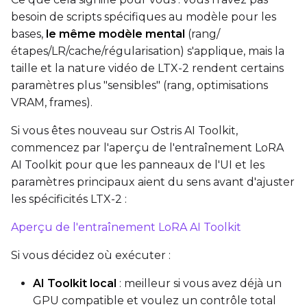
besoin de scripts spécifiques au modèle pour les
Prompt
bases,
le même modèle mental
(rang/
étapes/LR/cache/régularisation) s'applique, mais la
taille et la nature vidéo de LTX-2 rendent certains
Width
paramètres plus "sensibles" (rang, optimisations
VRAM, frames).
Si vous êtes nouveau sur Ostris AI Toolkit,
Height
commencez par l'aperçu de l'entraînement LoRA
AI Toolkit pour que les panneaux de l'UI et les
paramètres principaux aient du sens avant d'ajuster
Seed
les spécificités LTX-2 :
Aperçu de l'entraînement LoRA AI Toolkit
LoRA Scale
Si vous décidez où exécuter :
AI Toolkit local
: meilleur si vous avez déjà un
GPU compatible et voulez un contrôle total