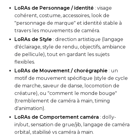
LoRAs de Personnage / identité
: visage
cohérent, costume, accessoires, look de
"personnage de marque" et identité stable à
Num Repeats
travers les mouvements de caméra.
LoRAs de Style
: direction artistique (langage
d'éclairage, style de rendu, objectifs, ambiance
de pellicule), tout en gardant les sujets
Default Caption
flexibles.
LoRAs de Mouvement / chorégraphie
: un
motif de mouvement spécifique (style de cycle
Caption Dropout Rate
de marche, saveur de danse, locomotion de
créature), ou "comment le monde bouge"
(tremblement de caméra à main, timing
Num Frames
d'animation).
LoRAs de Comportement caméra
: dolly-
in/out, sensation de grue/jib, langage de caméra
Settings
orbital, stabilisé vs caméra à main.