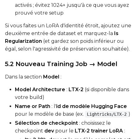
Width
activés ; évitez 1024+ jusqu'à ce que vous ayez
prouvé votre setup
Si vous faites un LoRA d'identité étroit, ajoutez une
Height
deuxième entrée de dataset et marquez-la
Is
Regularization
(et gardez son poids inférieur ou
égal, selon l'agressivité de préservation souhaitée).
Seed
5.2 Nouveau Training Job → Model
Dans la section
Model
:
LoRA Scale
Model Architecture
:
LTX-2
(si disponible dans
votre build)
Prompt
Name or Path
: l'
id de modèle Hugging Face
pour le modèle de base (ex.
)
Lightricks/LTX-2
Sélection de checkpoint
: choisissez le
Width
checkpoint
dev
pour le
LTX-2 trainer LoRA
: