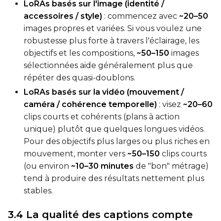
LoRAs basés sur l'image (identité /
Seed
accessoires / style)
: commencez avec
~20–50
images propres et variées. Si vous voulez une
robustesse plus forte à travers l'éclairage, les
LoRA Scale
objectifs et les compositions,
~50–150
images
sélectionnées aide généralement plus que
répéter des quasi-doublons.
LoRAs basés sur la vidéo (mouvement /
Prompt
caméra / cohérence temporelle)
: visez
~20–60
clips courts et cohérents (plans à action
unique) plutôt que quelques longues vidéos.
Width
Pour des objectifs plus larges ou plus riches en
mouvement, monter vers
~50–150
clips courts
(ou environ
~10–30 minutes
de "bon" métrage)
Height
tend à produire des résultats nettement plus
stables.
Seed
3.4 La qualité des captions compte