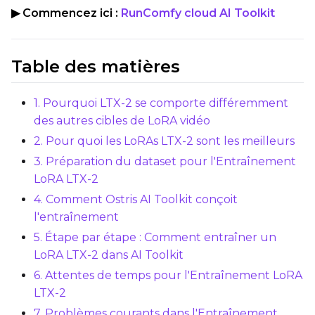
▶ Commencez ici :
RunComfy cloud AI Toolkit
Save Every
Max Step Saves to Keep
Table des matières
1. Pourquoi LTX-2 se comporte différemment
des autres cibles de LoRA vidéo
2. Pour quoi les LoRAs LTX-2 sont les meilleurs
TRAINING
3. Préparation du dataset pour l'Entraînement
Batch Size
LoRA LTX-2
4. Comment Ostris AI Toolkit conçoit
l'entraînement
Gradient Accumulation
5. Étape par étape : Comment entraîner un
LoRA LTX-2 dans AI Toolkit
6. Attentes de temps pour l'Entraînement LoRA
Steps
LTX-2
7. Problèmes courants dans l'Entraînement