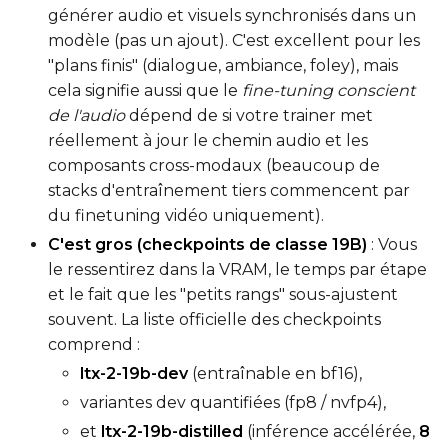
générer audio et visuels synchronisés dans un
EMA (Exponential Moving Avera
modèle (pas un ajout). C'est excellent pour les
Toggle
Use EMA
"plans finis" (dialogue, ambiance, foley), mais
Use EMA
cela signifie aussi que le
fine-tuning conscient
Text Encoder Optimizations
de l'audio
dépend de si votre trainer met
Toggle
Unload TE
Unload TE
réellement à jour le chemin audio et les
Toggle
Cache Text Embe
Cache Text Embeddin
composants cross-modaux (beaucoup de
stacks d'entraînement tiers commencent par
Regularization
du finetuning vidéo uniquement).
Toggle
Differential Outp
C'est gros (checkpoints de classe 19B)
: Vous
Differential Output P
le ressentirez dans la VRAM, le temps par étape
Toggle
Blank Prompt Pr
Blank Prompt Preserv
et le fait que les "petits rangs" sous-ajustent
Other
souvent. La liste officielle des checkpoints
Toggle
Contrastive Guid
Contrastive Guidance 
comprend :
ltx-2-19b-dev
(entraînable en bf16),
variantes dev quantifiées (fp8 / nvfp4),
VALIDATION
et
ltx-2-19b-distilled
(inférence accélérée,
8