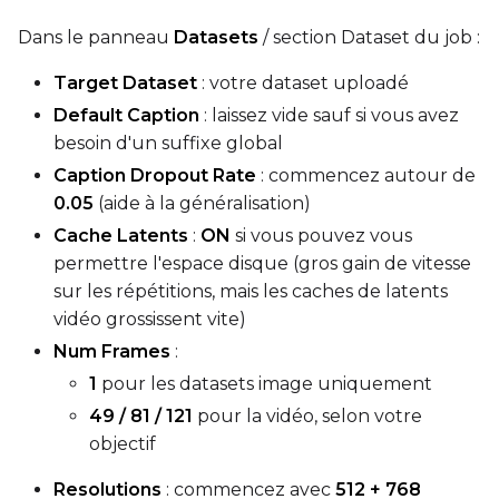
Dans le panneau
Datasets
/ section Dataset du job :
Width
Target Dataset
: votre dataset uploadé
Default Caption
: laissez vide sauf si vous avez
Height
besoin d'un suffixe global
Caption Dropout Rate
: commencez autour de
0.05
(aide à la généralisation)
Seed
Cache Latents
:
ON
si vous pouvez vous
permettre l'espace disque (gros gain de vitesse
sur les répétitions, mais les caches de latents
vidéo grossissent vite)
LoRA Scale
Num Frames
:
1
pour les datasets image uniquement
49 / 81 / 121
pour la vidéo, selon votre
Prompt
objectif
Resolutions
: commencez avec
512 + 768