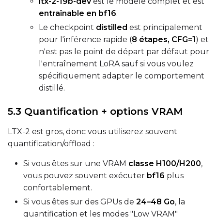
ltx-2-19b-dev
est le modèle complet et est
entraînable en bf16
.
Height
Le checkpoint
distilled
est principalement
pour l'inférence rapide (
8 étapes, CFG=1
) et
n'est pas le point de départ par défaut pour
Seed
l'entraînement LoRA sauf si vous voulez
spécifiquement adapter le comportement
distillé.
LoRA Scale
5.3 Quantification + options VRAM
LTX-2 est gros, donc vous utiliserez souvent
quantification/offload :
Si vous êtes sur une VRAM
classe H100/H200
,
vous pouvez souvent exécuter
bf16
plus
confortablement.
Si vous êtes sur des GPUs de
24–48 Go
, la
quantification et les modes "Low VRAM"