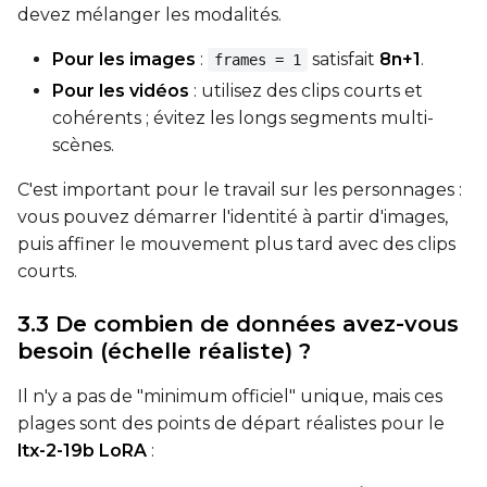
devez mélanger les modalités.
Advanced Sampling
Pour les images
:
satisfait
8n+1
.
frames = 1
Toggle
Skip First Sample
Skip First Sample
Pour les vidéos
: utilisez des clips courts et
cohérents ; évitez les longs segments multi-
Toggle
Force First Samp
Force First Sample
scènes.
Toggle
Disable Sampling
Disable Sampling
C'est important pour le travail sur les personnages :
Sample Prompts (10)
vous pouvez démarrer l'identité à partir d'images,
puis affiner le mouvement plus tard avec des clips
Prompt
courts.
3.3 De combien de données avez-vous
Width
besoin (échelle réaliste) ?
Il n'y a pas de "minimum officiel" unique, mais ces
Height
plages sont des points de départ réalistes pour le
ltx-2-19b LoRA
: