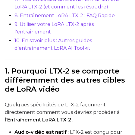
LoRA LTX-2 (et comment les résoudre)
Optimizer
8. Entraînement LoRA LTX-2 : FAQ Rapide
AdamW8Bit
9. Utiliser votre LoRA LTX-2 après
Learning Rate
l'entraînement
10. En savoir plus : Autres guides
d'entraînement LoRA AI Toolkit
Weight Decay
1. Pourquoi LTX-2 se comporte
différemment des autres cibles
Timestep Type
de LoRA vidéo
Weighted
Timestep Bias
Quelques spécificités de LTX-2 façonnent
Balanced
directement comment vous devriez procéder à
l'
Entraînement LoRA LTX-2
:
Loss Type
Mean Squared Error
Audio-vidéo est natif
: LTX-2 est conçu pour