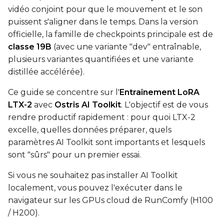
vidéo conjoint pour que le mouvement et le son
Text Encoder
puissent s'aligner dans le temps. Dans la version
qfloat8 (default)
officielle, la famille de checkpoints principale est de
Compile Options
classe 19B
(avec une variante "dev" entraînable,
Toggle
Compile Model
Compile Model
plusieurs variantes quantifiées et une variante
distillée accélérée).
TARGET
Ce guide se concentre sur l'
Entraînement LoRA
LTX-2
avec
Ostris AI Toolkit
. L'objectif est de vous
Target Type
rendre productif rapidement : pour quoi LTX-2
LoRA
excelle, quelles données préparer, quels
Linear Rank
paramètres AI Toolkit sont importants et lesquels
sont "sûrs" pour un premier essai.
Si vous ne souhaitez pas installer AI Toolkit
localement, vous pouvez l'exécuter dans le
SAVE
navigateur sur les GPUs cloud de RunComfy (H100
Data Type
/ H200).
BF16