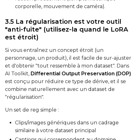
corporelle, mouvement de caméra).
LoRA Scale
3.5 La régularisation est votre outil
"anti-fuite" (utilisez-la quand le LoRA
est étroit)
Prompt
Si vous entraînez un concept étroit (un
personnage, un produit), il est facile de sur-ajuster
Width
et d'obtenir "tout ressemble à mon dataset". Dans
AI Toolkit,
Differential Output Preservation (DOP)
est conçu pour réduire ce type de dérive, et il se
Height
combine naturellement avec un dataset de
"régularisation".
Un set de reg simple :
Seed
Clips/images génériques dans un cadrage
similaire à votre dataset principal
LoRA Scale
Captions qui correspondent au domaine