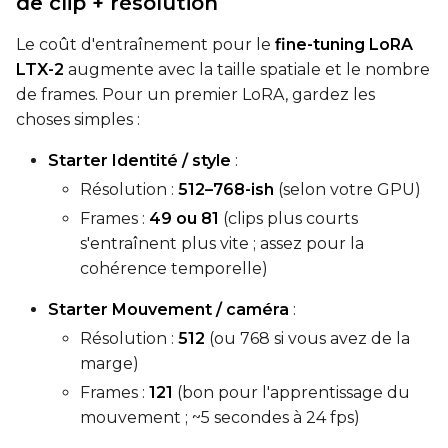
de clip + résolution
Le coût d'entraînement pour le
fine-tuning LoRA
LTX-2
augmente avec la taille spatiale et le nombre
de frames. Pour un premier LoRA, gardez les
choses simples :
SAMPLE
Starter Identité / style
:
Sample Every
Résolution :
512–768-ish
(selon votre GPU)
Frames :
49 ou 81
(clips plus courts
s'entraînent plus vite ; assez pour la
Sampler
cohérence temporelle)
FlowMatch
Starter Mouvement / caméra
:
Guidance Scale
Résolution :
512
(ou 768 si vous avez de la
marge)
Frames :
121
(bon pour l'apprentissage du
Sample Steps
mouvement ; ~5 secondes à 24 fps)