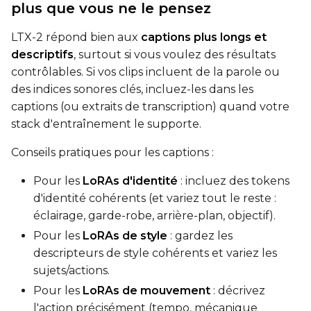
plus que vous ne le pensez
LTX-2 répond bien aux
captions plus longs et
LoRA Scale
descriptifs
, surtout si vous voulez des résultats
contrôlables. Si vos clips incluent de la parole ou
des indices sonores clés, incluez-les dans les
captions (ou extraits de transcription) quand votre
Prompt
stack d'entraînement le supporte.
Conseils pratiques pour les captions :
Width
Pour les
LoRAs d'identité
: incluez des tokens
d'identité cohérents (et variez tout le reste :
Height
éclairage, garde-robe, arrière-plan, objectif).
Pour les
LoRAs de style
: gardez les
descripteurs de style cohérents et variez les
sujets/actions.
Seed
Pour les
LoRAs de mouvement
: décrivez
l'action précisément (tempo, mécanique