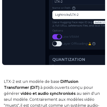
Settings
MODEL
Model Architecture
LTX-2
Name or Path
Use a Hugging Face repo ID (e.g.
o
⚠️ full URLs, .safetensors files, and 
Options
Toggle
Low VRAM
Low VRAM
Try AI Toolkit
Toggle
Layer Offloading
Layer Offloading
LTX-2 est un modèle de base
Diffusion
Transformer (DiT)
à poids ouverts conçu pour
QUANTIZATION
générer
vidéo et audio synchronisés
au sein d'un
Transformer
seul modèle. Contrairement aux modèles vidéo
qfloat8 (default)
"muets", il est construit comme un système audio-