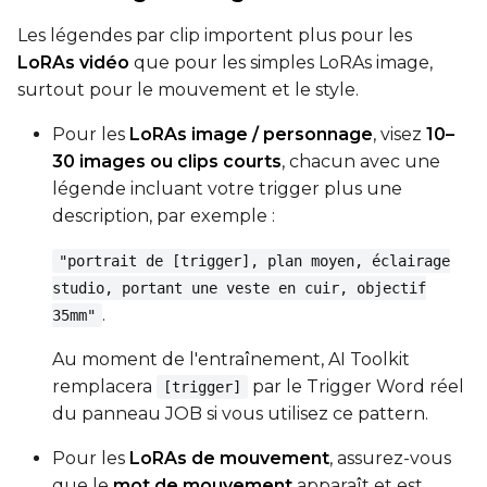
Les légendes par clip importent plus pour les
LoRAs vidéo
que pour les simples LoRAs image,
Prompt
surtout pour le mouvement et le style.
Pour les
LoRAs image / personnage
, visez
10–
Width
30 images ou clips courts
, chacun avec une
légende incluant votre trigger plus une
description, par exemple :
Height
"portrait de [trigger], plan moyen, éclairage
studio, portant une veste en cuir, objectif
.
35mm"
Seed
Au moment de l'entraînement, AI Toolkit
remplacera
par le Trigger Word réel
[trigger]
LoRA Scale
du panneau JOB si vous utilisez ce pattern.
Pour les
LoRAs de mouvement
, assurez-vous
que le
mot de mouvement
apparaît et est