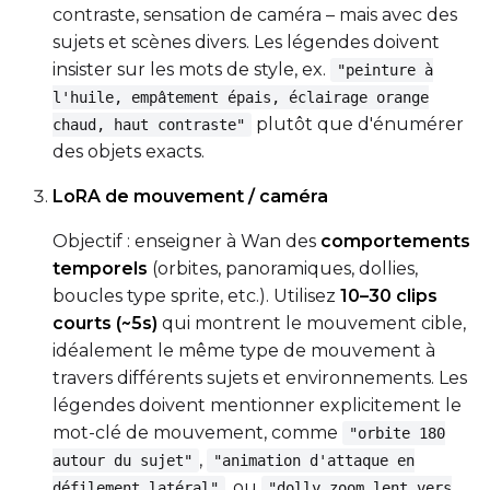
contraste, sensation de caméra – mais avec des
sujets et scènes divers. Les légendes doivent
insister sur les mots de style, ex.
"peinture à
Seed
l'huile, empâtement épais, éclairage orange
plutôt que d'énumérer
chaud, haut contraste"
des objets exacts.
LoRA Scale
LoRA de mouvement / caméra
Objectif : enseigner à Wan des
comportements
Prompt
temporels
(orbites, panoramiques, dollies,
boucles type sprite, etc.). Utilisez
10–30 clips
courts (~5s)
qui montrent le mouvement cible,
Width
idéalement le même type de mouvement à
travers différents sujets et environnements. Les
légendes doivent mentionner explicitement le
mot-clé de mouvement, comme
"orbite 180
Height
,
autour du sujet"
"animation d'attaque en
, ou
défilement latéral"
"dolly zoom lent vers