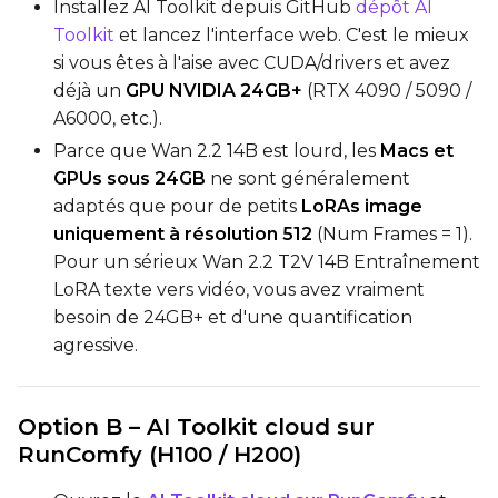
Installez AI Toolkit depuis GitHub
dépôt AI
Toolkit
et lancez l'interface web. C'est le mieux
Default Caption
si vous êtes à l'aise avec CUDA/drivers et avez
déjà un
GPU NVIDIA 24GB+
(RTX 4090 / 5090 /
Caption Dropout Rate
A6000, etc.).
Parce que Wan 2.2 14B est lourd, les
Macs et
GPUs sous 24GB
ne sont généralement
Num Frames
adaptés que pour de petits
LoRAs image
uniquement à résolution 512
(Num Frames = 1).
Pour un sérieux Wan 2.2 T2V 14B Entraînement
LoRA texte vers vidéo, vous avez vraiment
Settings
besoin de 24GB+ et d'une quantification
Toggle
Cache Latents
Cache Latents
agressive.
Toggle
Is Regularizati
Is Regularization
Toggle
Auto Frame Co
Auto Frame Count
Option B – AI Toolkit cloud sur
Flipping
RunComfy (H100 / H200)
Toggle
Flip X
Flip X
Toggle
Flip Y
Flip Y