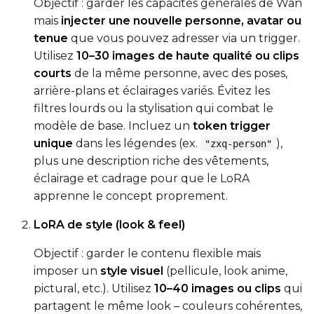
Objectif : garder les capacités générales de Wan
Height
mais
injecter une nouvelle personne, avatar ou
tenue
que vous pouvez adresser via un trigger.
Utilisez
10–30 images de haute qualité ou clips
courts
de la même personne, avec des poses,
Seed
arrière-plans et éclairages variés. Évitez les
filtres lourds ou la stylisation qui combat le
modèle de base. Incluez un
token trigger
LoRA Scale
unique
dans les légendes (ex.
),
"zxq-person"
plus une description riche des vêtements,
éclairage et cadrage pour que le LoRA
apprenne le concept proprement.
Prompt
LoRA de style (look & feel)
Width
Objectif : garder le contenu flexible mais
imposer un
style visuel
(pellicule, look anime,
pictural, etc.). Utilisez
10–40 images ou clips
qui
Height
partagent le même look – couleurs cohérentes,