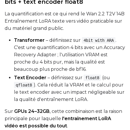
bits + text encoder float8
La quantification est ce qui rend le Wan 2.2 T2V 14B
Entraînement LoRA texte vers vidéo praticable sur
du matériel grand public.
Transformer
– définissez sur
.
4bit with ARA
C'est une quantification 4 bits avec un Accuracy
Recovery Adapter ; l'utilisation VRAM est
proche du 4 bits pur, mais la qualité est
beaucoup plus proche de bf16.
Text Encoder
– définissez sur
(ou
float8
). Cela réduit la VRAM et le calcul pour
qfloat8
le text encoder avec un impact négligeable sur
la qualité d'entraînement LoRA.
Sur
GPUs 24–32GB
, cette combinaison est la raison
principale pour laquelle
l'entraînement LoRA
vidéo est possible du tout
.