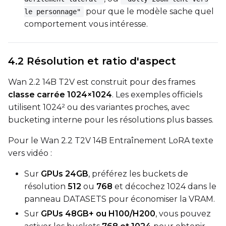
pour que le modèle sache quel
le personnage"
Seed
comportement vous intéresse.
LoRA Scale
4.2 Résolution et ratio d'aspect
Wan 2.2 14B T2V est construit pour des frames
classe carrée 1024×1024
. Les exemples officiels
Prompt
utilisent 1024² ou des variantes proches, avec
bucketing interne pour les résolutions plus basses.
Pour le Wan 2.2 T2V 14B Entraînement LoRA texte
Width
vers vidéo :
Sur
GPUs 24GB
, préférez les buckets de
Height
résolution
512
ou
768
et décochez 1024 dans le
panneau DATASETS pour économiser la VRAM.
Sur
GPUs 48GB+ ou H100/H200
, vous pouvez
Seed