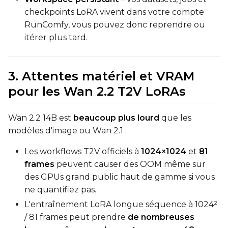
checkpoints LoRA vivent dans votre compte
Guidance Scale
RunComfy, vous pouvez donc reprendre ou
itérer plus tard.
Sample Steps
3. Attentes matériel et VRAM
pour les Wan 2.2 T2V LoRAs
Width
Wan 2.2 14B est
beaucoup plus lourd
que les
modèles d'image ou Wan 2.1 :
Height
Les workflows T2V officiels à
1024×1024
et
81
frames
peuvent causer des OOM même sur
Num Frames
des GPUs grand public haut de gamme si vous
ne quantifiez pas.
L'entraînement LoRA longue séquence à 1024²
FPS
/ 81 frames peut prendre
de nombreuses