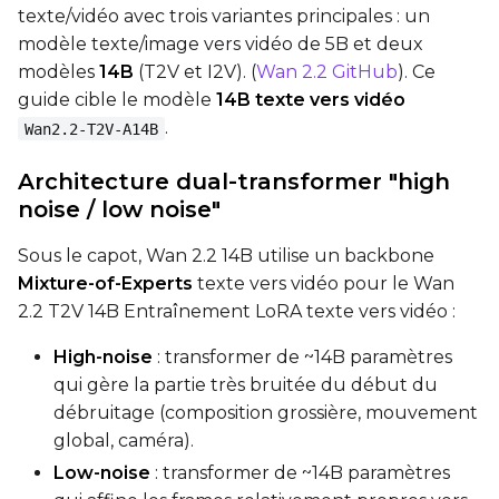
texte/vidéo avec trois variantes principales : un
Weight Decay
modèle texte/image vers vidéo de 5B et deux
modèles
14B
(T2V et I2V). (
Wan 2.2 GitHub
). Ce
guide cible le modèle
14B texte vers vidéo
Timestep Type
.
Wan2.2‑T2V‑A14B
Linear
Architecture dual-transformer "high
Timestep Bias
noise / low noise"
Balanced
Sous le capot, Wan 2.2 14B utilise un backbone
Loss Type
Mixture-of-Experts
texte vers vidéo pour le Wan
Mean Squared Error
2.2 T2V 14B Entraînement LoRA texte vers vidéo :
High-noise
: transformer de ~14B paramètres
EMA (Exponential Moving Avera
qui gère la partie très bruitée du début du
Toggle
Use EMA
Use EMA
débruitage (composition grossière, mouvement
global, caméra).
Text Encoder Optimizations
Toggle
Unload TE
Unload TE
Low-noise
: transformer de ~14B paramètres