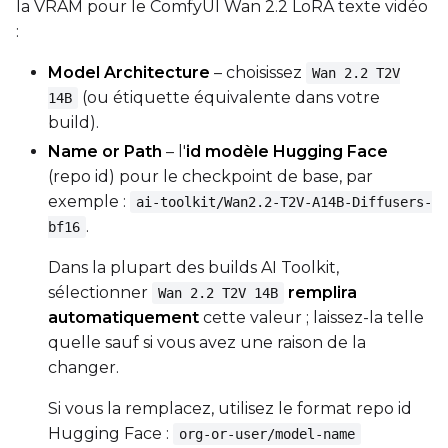
la VRAM pour le ComfyUI Wan 2.2 LoRA texte vidéo
:
Model Architecture
– choisissez
Wan 2.2 T2V
(ou étiquette équivalente dans votre
14B
build).
Name or Path
– l'
id modèle Hugging Face
(repo id) pour le checkpoint de base, par
exemple :
ai-toolkit/Wan2.2-T2V-A14B-Diffusers-
.
bf16
Dans la plupart des builds AI Toolkit,
sélectionner
remplira
Wan 2.2 T2V 14B
automatiquement
cette valeur ; laissez-la telle
quelle sauf si vous avez une raison de la
changer.
Si vous la remplacez, utilisez le format repo id
Hugging Face :
org-or-user/model-name