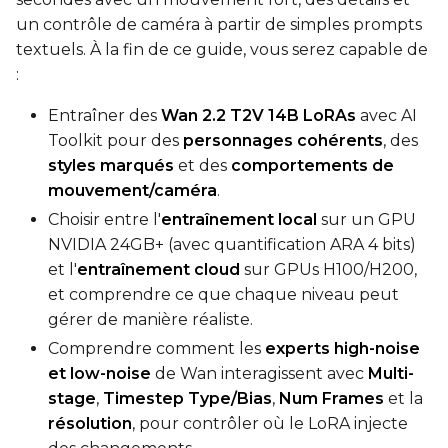
Transformer
un contrôle de caméra à partir de simples prompts
textuels. À la fin de ce guide, vous serez capable de
qfloat8 (default)
:
Text Encoder
qfloat8 (default)
Entraîner des
Wan 2.2 T2V 14B LoRAs
avec AI
Toolkit pour des
personnages cohérents
, des
Compile Options
styles marqués
et des
comportements de
Toggle
Compile Model
Compile Model
mouvement/caméra
.
Choisir entre l'
entraînement local
sur un GPU
MULTISTAGE
NVIDIA 24GB+ (avec quantification ARA 4 bits)
et l'
entraînement cloud
sur GPUs H100/H200,
Stages to Train
et comprendre ce que chaque niveau peut
Toggle
High Noise
High Noise
gérer de manière réaliste.
Toggle
Low Noise
Low Noise
Comprendre comment les
experts high-noise
Switch Every
et low-noise
de Wan interagissent avec
Multi-
stage
,
Timestep Type/Bias
,
Num Frames
et la
résolution
, pour contrôler où le LoRA injecte