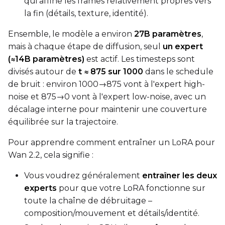
qui affine les frames relativement propres vers
Toggle
Cache Text Embe
Cache Text Embeddin
la fin (détails, texture, identité).
Regularization
Ensemble, le modèle a environ
27B paramètres
,
Toggle
Differential Outp
Differential Output P
mais à chaque étape de diffusion, seul
un expert
Toggle
Blank Prompt Pr
(≈14B paramètres)
est actif. Les timesteps sont
Blank Prompt Preserv
divisés autour de
t ≈ 875 sur 1000
dans le schedule
Other
de bruit : environ 1000→875 vont à l'expert high-
Toggle
Contrastive Guid
Contrastive Guidance 
noise et 875→0 vont à l'expert low-noise, avec un
décalage interne pour maintenir une couverture
équilibrée sur la trajectoire.
VALIDATION
Pour apprendre comment entraîner un LoRA pour
Wan 2.2, cela signifie :
ADVANCED
Vous voudrez généralement
entraîner les deux
experts
pour que votre LoRA fonctionne sur
toute la chaîne de débruitage –
DATASETS
composition/mouvement et détails/identité.