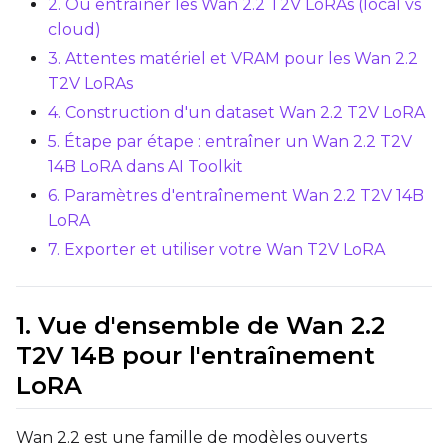
2. Où entraîner les Wan 2.2 T2V LoRAs (local vs
cloud)
TRAINING
3. Attentes matériel et VRAM pour les Wan 2.2
T2V LoRAs
Batch Size
4. Construction d'un dataset Wan 2.2 T2V LoRA
5. Étape par étape : entraîner un Wan 2.2 T2V
Gradient Accumulation
14B LoRA dans AI Toolkit
6. Paramètres d'entraînement Wan 2.2 T2V 14B
LoRA
Steps
7. Exporter et utiliser votre Wan T2V LoRA
1. Vue d'ensemble de Wan 2.2
Optimizer
T2V 14B pour l'entraînement
AdamW8Bit
LoRA
Learning Rate
Wan 2.2 est une famille de modèles ouverts