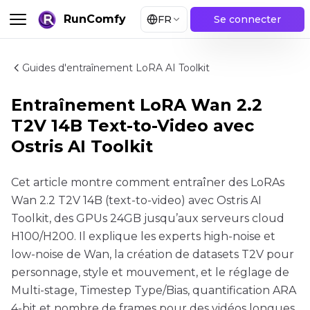
RunComfy
FR
Se connecter
Guides d'entraînement LoRA AI Toolkit
Entraînement LoRA Wan 2.2
T2V 14B Text-to-Video avec
Ostris AI Toolkit
Cet article montre comment entraîner des LoRAs
Wan 2.2 T2V 14B (text-to-video) avec Ostris AI
Toolkit, des GPUs 24GB jusqu’aux serveurs cloud
H100/H200. Il explique les experts high-noise et
low-noise de Wan, la création de datasets T2V pour
personnage, style et mouvement, et le réglage de
Multi-stage, Timestep Type/Bias, quantification ARA
4-bit et nombre de frames pour des vidéos longues