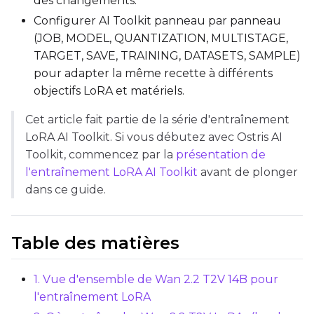
des changements.
TARGET
Configurer AI Toolkit panneau par panneau
Target Type
(JOB, MODEL, QUANTIZATION, MULTISTAGE,
TARGET, SAVE, TRAINING, DATASETS, SAMPLE)
LoRA
pour adapter la même recette à différents
Linear Rank
objectifs LoRA et matériels.
Cet article fait partie de la série d'entraînement
LoRA AI Toolkit. Si vous débutez avec Ostris AI
Toolkit, commencez par la
présentation de
SAVE
l'entraînement LoRA AI Toolkit
avant de plonger
Data Type
dans ce guide.
BF16
Save Every
Table des matières
Max Step Saves to Keep
1. Vue d'ensemble de Wan 2.2 T2V 14B pour
l'entraînement LoRA