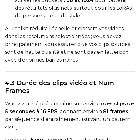
activer les buckets
768 et 1024
pour obtenir
des résultats plus nets, surtout pour les LoRAs
de personnage et de style.
LoRA Scale
AI Toolkit réduira l'échelle et classera vos vidéos
dans les résolutions sélectionnées ; vous devez
principalement vous assurer que vos clips sources
sont de haute qualité et ne sont pas en letterbox
Prompt
avec d'énormes barres noires.
Width
4.3 Durée des clips vidéo et Num
Frames
Height
Wan 2.2 a été pré-entraîné sur environ
des clips de
5 secondes à 16 FPS
, donnant environ
81 frames
par séquence d'entraînement (suivant un pattern
Seed
4k+1).
Le champ
Num Frames
d'AI Toolkit dans le