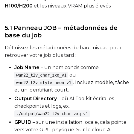
H100/H200
et les niveaux VRAM plus élevés.
5.1 Panneau JOB – métadonnées de
base du job
Définissez les métadonnées de haut niveau pour
retrouver votre job plus tard :
Job Name
– un nom concis comme
ou
wan22_t2v_char_zxq_v1
. Incluez modèle, tâche
wan22_t2v_style_neon_v1
et un identifiant court.
Output Directory
– où AI Toolkit écrira les
checkpoints et logs, ex.
.
./output/wan22_t2v_char_zxq_v1
GPU ID
– sur une installation locale, cela pointe
vers votre GPU physique. Sur le cloud AI