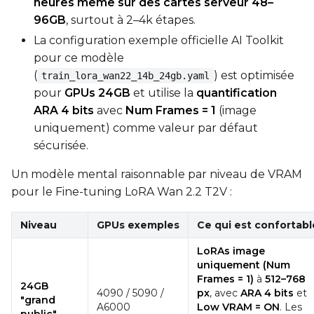
heures même sur des cartes serveur 48–
96GB
, surtout à 2–4k étapes.
La configuration exemple officielle AI Toolkit
Seed
pour ce modèle
(
) est optimisée
train_lora_wan22_14b_24gb.yaml
pour
GPUs 24GB
et utilise la
quantification
Toggle
Walk Seed
Walk Seed
ARA 4 bits
avec
Num Frames = 1
(image
uniquement) comme valeur par défaut
Advanced Sampling
sécurisée.
Toggle
Skip First Sample
Skip First Sample
Un modèle mental raisonnable par niveau de VRAM
pour le Fine-tuning LoRA Wan 2.2 T2V :
Toggle
Force First Samp
Force First Sample
Toggle
Disable Sampling
Disable Sampling
Niveau
GPUs exemples
Ce qui est confortabl
LoRAs image
Sample Prompts (10)
uniquement (Num
Prompt
Frames = 1)
à
512–768
24GB
4090 / 5090 /
px
, avec
ARA 4 bits
et
"grand
A6000
Low VRAM = ON
. Les
public"