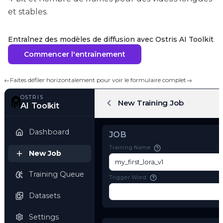
et stables.
Entraînez des modèles de diffusion avec Ostris AI Toolkit
Commencer l'entraînement
←
Faites défiler horizontalement pour voir le formulaire complet
→
OSTRIS
New Training Job
AI Toolkit
Dashboard
JOB
Training Name
New Job
Training Queue
Trigger Word