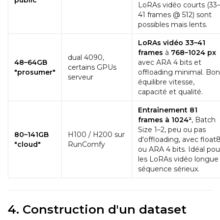
LoRAs vidéo courts (33
Width
41 frames @ 512) sont
possibles mais lents.
LoRAs vidéo 33–41
Height
frames
à
768–1024 px
dual 4090,
48–64GB
avec ARA 4 bits et
certains GPUs
"prosumer"
offloading minimal. Bon
serveur
équilibre vitesse,
Seed
capacité et qualité.
Entraînement 81
frames à 1024²
, Batch
LoRA Scale
Size 1–2, peu ou pas
80–141GB
H100 / H200 sur
d'offloading, avec float
"cloud"
RunComfy
ou ARA 4 bits. Idéal pou
les LoRAs vidéo longue
séquence sérieux.
Prompt
4. Construction d'un dataset
Width