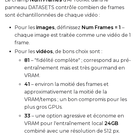
panneau DATASETS contrôle combien de frames
LoRA Scale
sont échantillonnées de chaque vidéo :
Pour les
images
, définissez
Num Frames = 1
–
chaque image est traitée comme une vidéo de 1
Prompt
frame.
Pour les
vidéos
, de bons choix sont :
81
– "fidélité complète" ; correspond au pré-
Width
entraînement mais est très gourmand en
VRAM.
41
– environ la moitié des frames et
Height
approximativement la moitié de la
VRAM/temps ; un bon compromis pour les
plus gros GPUs.
Seed
33
– une option agressive et économe en
VRAM pour l'entraînement local
24GB
combiné avec une résolution de 512 px.