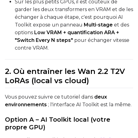
Sur les plus petits GPUs, il est coûteux de
You have no dataset
garder les deux transformers en VRAM et de les
The Target Dataset dropdow
échanger à chaque étape, c'est pourquoi AI
come back here.
Toolkit expose un panneau
Multi-stage
et des
Upload a dataset
options
Low VRAM + quantification ARA +
"Switch Every N steps"
pour échanger vitesse
contre VRAM.
Dataset
1
Target Dataset
2. Où entraîner les Wan 2.2 T2V
Select...
LoRAs (local vs cloud)
LoRA Weight
Vous pouvez suivre ce tutoriel dans
deux
environnements
; l'interface AI Toolkit est la même.
Option A – AI Toolkit local (votre
Num Repeats
propre GPU)