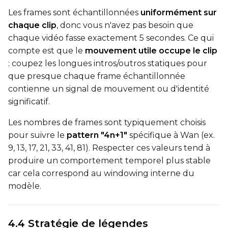
LoRA Scale
Les frames sont échantillonnées
uniformément sur
chaque clip
, donc vous n'avez pas besoin que
chaque vidéo fasse exactement 5 secondes. Ce qui
Prompt
compte est que le
mouvement utile occupe le clip
: coupez les longues intros/outros statiques pour
que presque chaque frame échantillonnée
Width
contienne un signal de mouvement ou d'identité
significatif.
Les nombres de frames sont typiquement choisis
Height
pour suivre le
pattern "4n+1"
spécifique à Wan (ex.
9, 13, 17, 21, 33, 41, 81). Respecter ces valeurs tend à
produire un comportement temporel plus stable
Seed
car cela correspond au windowing interne du
modèle.
LoRA Scale
4.4 Stratégie de légendes