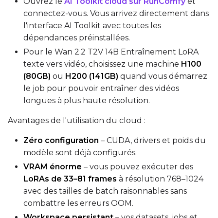
Ouvrez le
AI Toolkit cloud sur RunComfy
et
connectez-vous. Vous arrivez directement dans
l'interface AI Toolkit avec toutes les
Resolutions
dépendances préinstallées.
Toggle
256
256
Pour le Wan 2.2 T2V 14B Entraînement LoRA
Toggle
512
512
texte vers vidéo, choisissez une machine
H100
Toggle
768
768
(80GB)
ou
H200 (141GB)
quand vous démarrez
le job pour pouvoir entraîner des vidéos
longues à plus haute résolution.
Avantages de l'utilisation du cloud :
Zéro configuration
– CUDA, drivers et poids du
SAMPLE
modèle sont déjà configurés.
VRAM énorme
– vous pouvez exécuter des
Sample Every
LoRAs de 33–81 frames
à résolution 768–1024
avec des tailles de batch raisonnables sans
Sampler
combattre les erreurs OOM.
FlowMatch
Workspace persistant
– vos datasets, jobs et