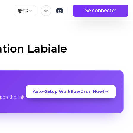
Se connecter
FR
tion Labiale
Auto-Setup Workflow Json Now!
en the link