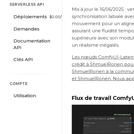
SERVERLESS API
Mis à jour le 16/06/2025 : v
synchronisation labiale ave
Déploiements
$
0.00
/hr
mouvement pour un alignemen
Demandes
assurant une fluidité temp
supérieure avec son module
Documentation
un réalisme inégalés.
API
Les nœuds ComfyUI-Latent
Clés API
crédit à ShmuelRonen pour 
ShmuelRonen à la communau
et ShmuelRonen. Nous appr
COMPTE
Utilisation
Flux de travail Comfy