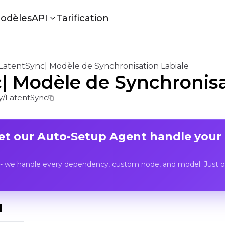
odèles
API
Tarification
LatentSync| Modèle de Synchronisation Labiale
| Modèle de Synchronisa
/LatentSync
Let our Auto-Setup Agent handle your
- we handle every dependency, custom node, and model. Just op
I