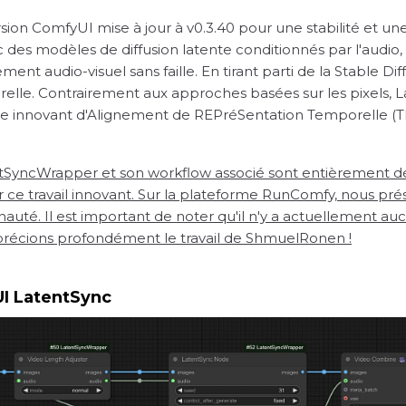
ersion ComfyUI mise à jour à v0.3.40 pour une stabilité et un
c des modèles de diffusion latente conditionnés par l'audio
t audio-visuel sans faille. En tirant parti de la Stable Dif
orelle. Contrairement aux approches basées sur les pixels
 innovant d'Alignement de REPréSentation Temporelle (TRE
SyncWrapper et son workflow associé sont entièrement d
ce travail innovant. Sur la plateforme RunComfy, nous pré
té. Il est important de noter qu'il n'y a actuellement a
écions profondément le travail de ShmuelRonen !
UI LatentSync