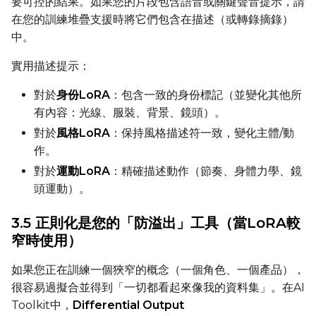
要可控的結果。如果您的片段包含語音或關鍵聲音提示，請
在您的訓練堆疊支援時將它們包含在描述（或轉錄摘錄）
SAMPLE
中。
Sample Every
實用描述提示：
對於
身份LoRA
：包含一致的身份標記（並變化其他所
有內容：光線、服裝、背景、鏡頭）。
Sampler
對於
風格LoRA
：保持風格描述符一致，變化主體/動
FlowMatch
作。
Guidance Scale
對於
運動LoRA
：精確描述動作（節奏、身體力學、鏡
頭運動）。
Sample Steps
3.5 正則化是您的「防溢出」工具（當LoRA較
窄時使用）
如果您正在訓練一個狹窄的概念（一個角色、一個產品），
Width
很容易過擬合並得到「一切都看起來像我的資料集」。在AI
Toolkit中，
Differential Output