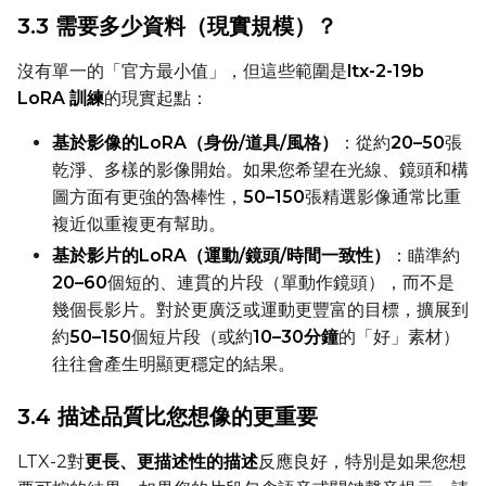
Toggle
Do I2V
Do I2V
3.3 需要多少資料（現實規模）？
Toggle
Do Audio
Do Audio
沒有單一的「官方最小值」，但這些範圍是
ltx-2-19b
Toggle
Audio Normali
Audio Normalize
LoRA 訓練
的現實起點：
Toggle
Audio Preserve
Audio Preserve Pit
基於影像的LoRA（身份/道具/風格）
：從約
20–50
張
Flipping
乾淨、多樣的影像開始。如果您希望在光線、鏡頭和構
Toggle
Flip X
Flip X
圖方面有更強的魯棒性，
50–150
張精選影像通常比重
Toggle
Flip Y
Flip Y
複近似重複更有幫助。
基於影片的LoRA（運動/鏡頭/時間一致性）
：瞄準約
Resolutions
20–60
個短的、連貫的片段（單動作鏡頭），而不是
Toggle
256
256
幾個長影片。對於更廣泛或運動更豐富的目標，擴展到
約
50–150
個短片段（或約
10–30分鐘
的「好」素材）
Toggle
512
512
往往會產生明顯更穩定的結果。
Toggle
768
768
3.4 描述品質比您想像的更重要
LTX-2對
更長、更描述性的描述
反應良好，特別是如果您想