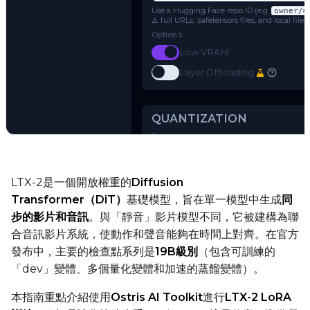
LTX-2
Name or Path
Use a Hugging Face repo ID (e.g.
o
⚠️ full URLs, .safetensors files, and 
Options
Toggle
Low VRAM
Low VRAM
Toggle
Layer Offloading
Layer Offloading
Try AI Toolkit
LTX-2是一個開放權重的
Diffusion
QUANTIZATION
Transformer（DiT）
基礎模型，旨在單一模型中生成
同
步的影片和音訊
。與「靜音」影片模型不同，它被建構為聯
Transformer
合音訊影片系統，使動作和聲音能夠在時間上對齊。在官方
qfloat8 (default)
發布中，主要的檢查點系列是
19B級別
（包含可訓練的
Text Encoder
「dev」變體、多個量化變體和加速的蒸餾變體）。
qfloat8 (default)
本指南重點介紹使用
Ostris AI Toolkit
進行
LTX-2 LoRA
Compile Options