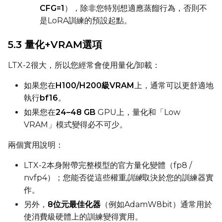
CFG=1
），除非您特別想適應蒸餾行為，否則不
Prompt
是LoRA訓練的預設起點。
5.3 量化+VRAM選項
Width
LTX-2很大，所以您經常會使用量化/卸載：
如果您在
H100/H200級VRAM
上，通常可以更舒適地
Height
執行
bf16
。
如果您在
24–48 GB
GPU上，量化和「Low
VRAM」模式變得必不可少。
Seed
兩個實用說明：
LTX-2本身附帶完整模型的官方量化變體（fp8 /
LoRA Scale
nvfp4）；您能否從這些權重
訓練
取決於您的訓練器實
作。
另外，
8位元最佳化器
（例如AdamW8bit）通常用於
使消費級硬體上的訓練變得實用。
Prompt