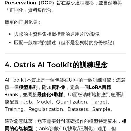
Preservation（DOP）
旨在減少這種漂移，並自然地與
Height
「正則化」資料集配合。
簡單的正則化集：
Num Frames
與您的主資料集相似構圖的通用片段/影像
匹配一般領域的描述（但不是您獨特的身份標記）
FPS
4. Ostris AI Toolkit的訓練理念
Seed
AI Toolkit本質上是一個包裝在UI中的一致訓練引擎：您選
擇一個
模型系列
，附加
資料集
，定義一個
LoRA目標
+rank
，並調整
最佳化+取樣
。UI面板清晰地對應到底層訓
Toggle
Walk Seed
Walk Seed
練配置：Job、Model、Quantization、Target、
Training、Regularization、Datasets、Sample。
Advanced Sampling
這對您意味著：您不需要針對基礎操作的模型特定腳本，
相
Toggle
Skip First Sample
同的心智模型
（rank/步數/LR/快取/正則化）適用，但
Skip First Sample