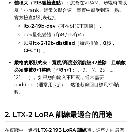
體積大（19B級檢查點）
：您會在VRAM、步驟時間以
Learning Rate
及「小rank」經常欠擬合這一事實中感受到這一點。
官方檢查點列表包括：
ltx-2-19b-dev
（可在bf16下訓練），
Weight Decay
dev量化變體（fp8 / nvfp4），
以及
ltx-2-19b-distilled
（加速推論，
8步，
CFG=1
）。
Timestep Type
Weighted
嚴格的形狀約束
：
寬度/高度必須能被32整除
，且
幀數
必須能被8+1整除
（即
8n+1
：1、9、17、25、…、
Timestep Bias
121、…）。如果您的輸入不匹配，通常需要
Balanced
padding（通常用
），然後裁剪回目標尺寸/幀
-1
數。
Loss Type
Mean Squared Error
2. LTX-2 LoRA 訓練最適合的用途
EMA (Exponential Moving Avera
Toggle
Use EMA
Use EMA
在實踐中，進行
LTX-2 19B LoRA 訓練
時，這些方向最有