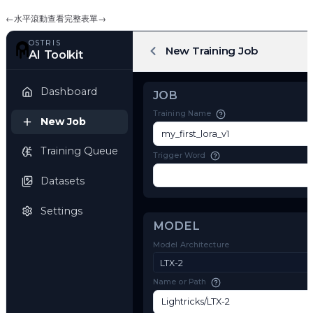
←
水平滾動查看完整表單
→
OSTRIS
New Training Job
AI Toolkit
Dashboard
JOB
Training Name
New Job
Training Queue
Trigger Word
Datasets
Settings
MODEL
Model Architecture