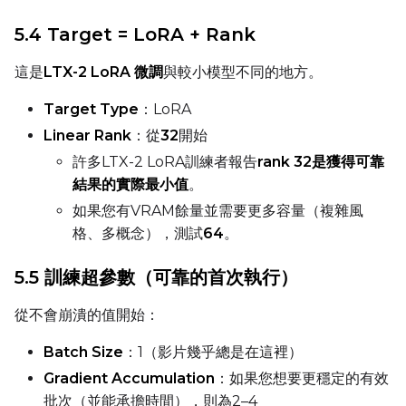
5.4 Target = LoRA + Rank
Width
這是
LTX-2 LoRA 微調
與較小模型不同的地方。
Target Type
：LoRA
Height
Linear Rank
：從
32
開始
許多LTX-2 LoRA訓練者報告
rank 32是獲得可靠
結果的實際最小值
。
Seed
如果您有VRAM餘量並需要更多容量（複雜風
格、多概念），測試
64
。
5.5 訓練超參數（可靠的首次執行）
LoRA Scale
從不會崩潰的值開始：
Batch Size
：1（影片幾乎總是在這裡）
Prompt
Gradient Accumulation
：如果您想要更穩定的有效
批次（並能承擔時間），則為2–4