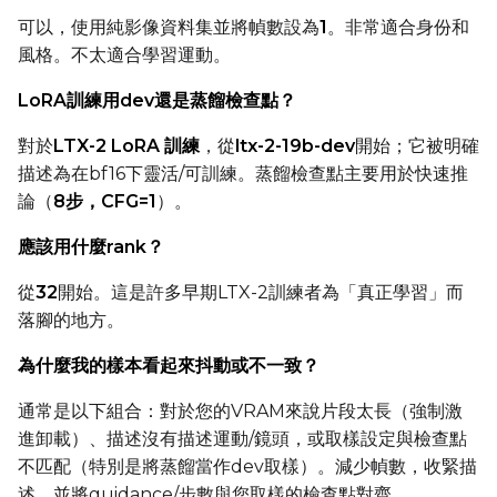
可以，使用純影像資料集並將幀數設為
1
。非常適合身份和
風格。不太適合學習運動。
LoRA訓練用dev還是蒸餾檢查點？
對於
LTX-2 LoRA 訓練
，從
ltx-2-19b-dev
開始；它被明確
描述為在bf16下靈活/可訓練。蒸餾檢查點主要用於快速推
論（
8步，CFG=1
）。
應該用什麼rank？
從
32
開始。這是許多早期LTX-2訓練者為「真正學習」而
落腳的地方。
為什麼我的樣本看起來抖動或不一致？
通常是以下組合：對於您的VRAM來說片段太長（強制激
進卸載）、描述沒有描述運動/鏡頭，或取樣設定與檢查點
不匹配（特別是將蒸餾當作dev取樣）。減少幀數，收緊描
述，並將guidance/步數與您取樣的檢查點對齊。