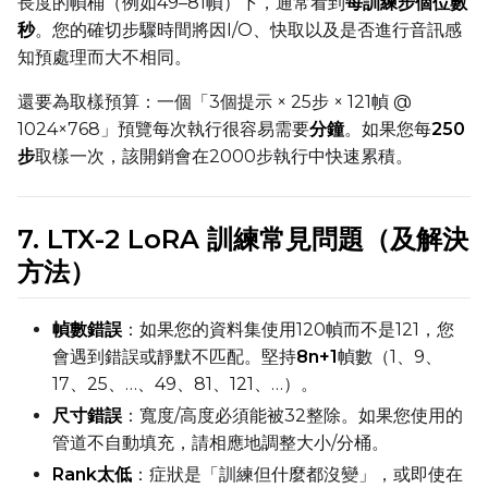
長度的幀桶（例如49–81幀）下，通常看到
每訓練步個位數
秒
。您的確切步驟時間將因I/O、快取以及是否進行音訊感
知預處理而大不相同。
Seed
還要為取樣預算：一個「3個提示 × 25步 × 121幀 @
1024×768」預覽每次執行很容易需要
分鐘
。如果您每
250
步
取樣一次，該開銷會在2000步執行中快速累積。
LoRA Scale
7. LTX-2 LoRA 訓練常見問題（及解決
方法）
Prompt
幀數錯誤
：如果您的資料集使用120幀而不是121，您
會遇到錯誤或靜默不匹配。堅持
8n+1
幀數（1、9、
Width
17、25、…、49、81、121、…）。
尺寸錯誤
：寬度/高度必須能被32整除。如果您使用的
管道不自動填充，請相應地調整大小/分桶。
Height
Rank太低
：症狀是「訓練但什麼都沒變」，或即使在