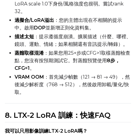
LoRA scale 1.0下身份/風格強度也很弱。嘗試rank
32。
Seed
過擬合/LoRA溢出
：您的主體出現在不相關的提示
中。啟用
DOP
並新增正則化資料集。
描述太短
：提示遵循度崩潰。擴展描述（什麼、哪裡、
LoRA Scale
鏡頭、運動、情緒；如果相關還有音訊提示/轉錄）。
蒸餾取樣混淆
：如果您用25+步或CFG>1取樣蒸餾檢查
點，您沒有按預期測試它。對蒸餾預覽使用
8步，
CFG=1
。
VRAM OOM
：首先減少幀數（121 → 81 → 49），然
後減少解析度（768 → 512），然後啟用卸載/量化/快
取。
8. LTX-2 LoRA 訓練：快速FAQ
我可以只用影像訓練LTX-2 LoRA嗎？