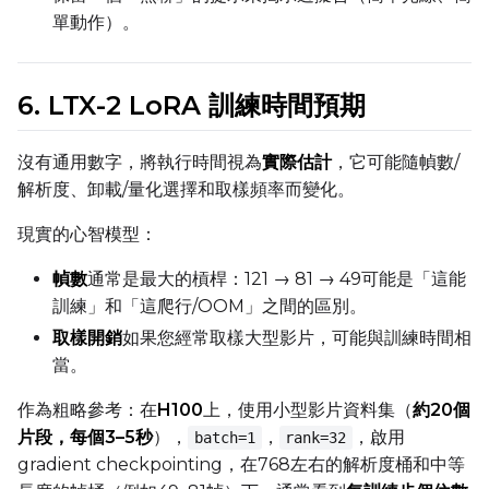
單動作）。
Height
6. LTX-2 LoRA 訓練時間預期
Seed
沒有通用數字，將執行時間視為
實際估計
，它可能隨幀數/
解析度、卸載/量化選擇和取樣頻率而變化。
LoRA Scale
現實的心智模型：
幀數
通常是最大的槓桿：121 → 81 → 49可能是「這能
訓練」和「這爬行/OOM」之間的區別。
Prompt
取樣開銷
如果您經常取樣大型影片，可能與訓練時間相
當。
Width
作為粗略參考：在
H100
上，使用小型影片資料集（
約20個
片段，每個3–5秒
），
，
，啟用
batch=1
rank=32
gradient checkpointing，在768左右的解析度桶和中等
Height