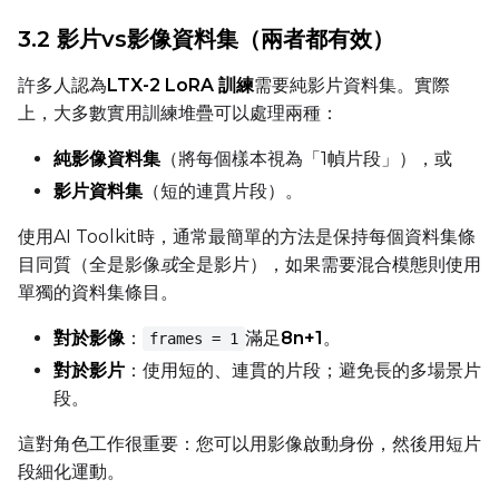
Num Repeats
3.2 影片vs影像資料集（兩者都有效）
許多人認為
LTX-2 LoRA 訓練
需要純影片資料集。實際
Default Caption
上，大多數實用訓練堆疊可以處理兩種：
純影像資料集
（將每個樣本視為「1幀片段」），或
影片資料集
（短的連貫片段）。
Caption Dropout Rate
使用AI Toolkit時，通常最簡單的方法是保持每個資料集條
目同質（全是影像
或
全是影片），如果需要混合模態則使用
Num Frames
單獨的資料集條目。
對於影像
：
滿足
8n+1
。
frames = 1
對於影片
：使用短的、連貫的片段；避免長的多場景片
Settings
段。
Toggle
Cache Latents
Cache Latents
Toggle
Is Regularizati
Is Regularization
這對角色工作很重要：您可以用影像啟動身份，然後用短片
段細化運動。
Toggle
Auto Frame Co
Auto Frame Count