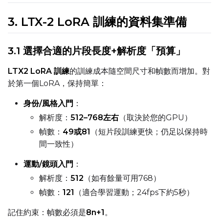
3. LTX-2 LoRA 訓練的資料集準備
DATASETS
You have no dataset
3.1 選擇合適的片段長度+解析度「預算」
The Target Dataset dropdow
come back here.
LTX2 LoRA 訓練
的訓練成本隨空間尺寸和幀數而增加。對
Upload a dataset
於第一個LoRA，保持簡單：
身份/風格入門
：
Dataset
1
解析度：
512–768左右
（取決於您的GPU）
幀數：
49或81
（短片段訓練更快；仍足以保持時
Target Dataset
間一致性）
Select...
運動/鏡頭入門
：
LoRA Weight
解析度：
512
（如有餘量可用768）
幀數：
121
（適合學習運動；24fps下約5秒）
記住約束：幀數必須是
8n+1
。