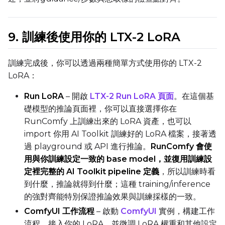
9. 訓練後使用你的 LTX-2 LoRA
訓練完成後，你可以透過兩種簡單方式使用你的 LTX-2
LoRA：
Run LoRA
– 開啟
LTX-2 Run LoRA 頁面
。在這個基
礎模型的推論頁面裡，你可以直接選擇你在
RunComfy 上訓練出來的 LoRA 資產，也可以
import 你用 AI Toolkit 訓練好的 LoRA 檔案，接著透
過 playground 或 API 進行推論。
RunComfy 會使
用與你訓練設定一致的 base model，並復用訓練設
定裡完整的 AI Toolkit pipeline 定義
，所以訓練時看
到什麼，推論就得到什麼；這種 training/inference
的強對齊能特別保證推論效果與訓練採樣的一致。
ComfyUI 工作流程
– 啟動
ComfyUI
實例，構建工作
流程，接入你的 LoRA，並微調 LoRA 權重和其他設定