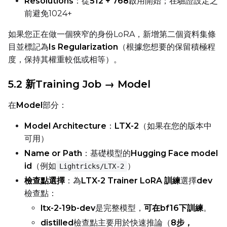
Resolutions
：從
512 + 768
啟用開始；在驗證設定之
前避免1024+
Prompt
如果您正在做一個狹窄的身份LoRA，新增第二個資料集條
目並標記為
Is Regularization
（根據您想要的保留積極程
度，保持其權重較低或相等）。
Width
5.2 新Training Job → Model
在
Model
部分：
Height
Model Architecture
：
LTX-2
（如果在您的版本中
可用）
Name or Path
：基礎模型的
Hugging Face model
Seed
id
（例如
）
Lightricks/LTX-2
檢查點選擇
：為
LTX-2 Trainer LoRA 訓練
選擇
dev
檢查點：
LoRA Scale
ltx-2-19b-dev
是完整模型，
可在bf16下訓練
。
distilled
檢查點主要用於快速推論（
8步，