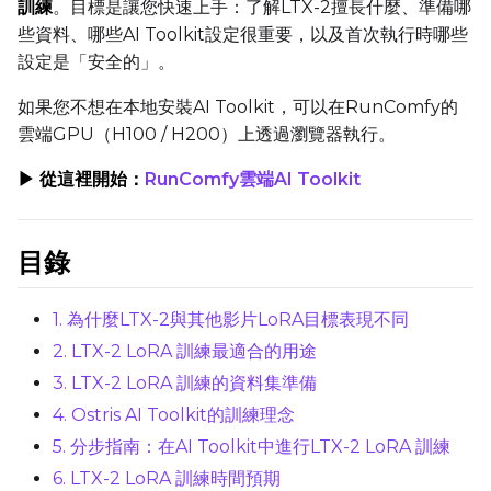
訓練
。目標是讓您快速上手：了解LTX-2擅長什麼、準備哪
Toggle
Compile Model
Compile Model
些資料、哪些AI Toolkit設定很重要，以及首次執行時哪些
設定是「安全的」。
TARGET
如果您不想在本地安裝AI Toolkit，可以在RunComfy的
雲端GPU（H100 / H200）上透過瀏覽器執行。
Target Type
LoRA
▶ 從這裡開始：
RunComfy雲端AI Toolkit
Linear Rank
目錄
SAVE
1. 為什麼LTX-2與其他影片LoRA目標表現不同
2. LTX-2 LoRA 訓練最適合的用途
Data Type
3. LTX-2 LoRA 訓練的資料集準備
BF16
4. Ostris AI Toolkit的訓練理念
Save Every
5. 分步指南：在AI Toolkit中進行LTX-2 LoRA 訓練
6. LTX-2 LoRA 訓練時間預期
Max Step Saves to Keep