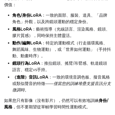
Text Encoder Optimizations
價值：
Toggle
Unload TE
Unload TE
角色/身份LoRA
：一致的面部、服裝、道具、「品牌
Toggle
Cache Text Embe
Cache Text Embeddin
角色」外觀，以及跨鏡頭運動的穩定身份。
風格LoRA
：藝術指導（光線語言、渲染風格、鏡頭、
Regularization
膠片質感），同時保持主體靈活。
Toggle
Differential Outp
Differential Output P
動作/編舞LoRA
：特定的運動模式（行走循環風格、
Toggle
Blank Prompt Pr
Blank Prompt Preserv
舞蹈風味、生物運動），或「世界如何運動」（手持抖
動、動畫時序）。
Other
鏡頭行為LoRA
：推拉鏡頭、搖臂/吊臂感、軌道鏡頭
Toggle
Contrastive Guid
Contrastive Guidance 
語言、穩定vs手持。
（進階）音訊LoRA
：一致的環境音調色板、擬音風格
或類似聲音的特徵——
僅當您的訓練堆疊支援音訊分支
VALIDATION
微調時
。
如果您只有影像（沒有影片），仍然可以有效地訓練
身份/
ADVANCED
風格
，但不要期望從單幀學習時間性運動模式。