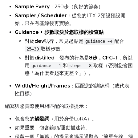
Sample Every
：250步（良好的節奏）
Sampler / Scheduler
：從您的LTX-2預設預設開
Height
始，只在有基線後再實驗。
Guidance + 步數取決於您取樣的檢查點
：
對於
dev
執行，常見起點是
配合
guidance ~4
Seed
取樣步數。
25–30
對於
distilled
，發布的行為是
8步，CFG=1
，所以
用
和
取樣（否則您會困
guidance = 1
steps = 8
LoRA Scale
惑「為什麼看起來更差？」）。
Width/Height/Frames
：匹配您的訓練桶（或代表
性目標）
Prompt
編寫與您實際使用相匹配的取樣提示：
包含您的
觸發詞
（用於身份LoRA）。
Width
如果重要，包含鏡頭/運動描述符。
保留一個「無聊」的提示來揭示過擬合（簡單光線、簡