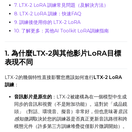
7. LTX-2 LoRA 訓練常見問題（及解決方法）
8. LTX-2 LoRA 訓練：快速FAQ
9. 訓練後使用你的 LTX-2 LoRA
10. 了解更多：其他AI Toolkit LoRA訓練指南
TRAINING
Batch Size
1. 為什麼LTX-2與其他影片LoRA目標
表現不同
Gradient Accumulation
LTX-2的幾個特性直接影響您應該如何進行
LTX-2 LoRA
訓練
：
Steps
音訊影片是原生的
：LTX-2被建構為在一個模型中生成
同步的音訊和視覺（不是附加功能）。這對於「成品鏡
頭」（對話、環境音、擬音）非常好，但也意味著
音訊
Optimizer
感知微調
取決於您的訓練器是否真正更新音訊路徑和跨
AdamW8Bit
模態元件（許多第三方訓練堆疊從僅影片微調開始）。