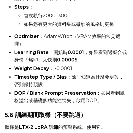
Steps
：
Width
首次執行2000–3000
如果您有更大的資料集或微妙的風格則更長
Height
Optimizer
：AdamW8bit（VRAM效率的常見選
擇）
Learning Rate
：開始時
0.0001
，如果看到過擬合或
Seed
身份「烙印」太快則
0.00005
Weight Decay
：~0.0001
Timestep Type / Bias
：除非知道為什麼要更改，
LoRA Scale
否則保持預設
DOP / Blank Prompt Preservation
：如果看到風
格溢出或基礎多功能性喪失，啟用DOP。
Prompt
5.6 訓練期間取樣（不要跳過）
取樣是
LTX-2 LoRA 訓練
的預警系統。使用它。
Width