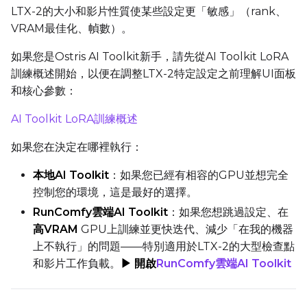
LTX-2的大小和影片性質使某些設定更「敏感」（rank、
Toggle
Force First Samp
Force First Sample
VRAM最佳化、幀數）。
Toggle
Disable Sampling
Disable Sampling
如果您是Ostris AI Toolkit新手，請先從AI Toolkit LoRA
訓練概述開始，以便在調整LTX-2特定設定之前理解UI面板
Sample Prompts (10)
和核心參數：
Prompt
AI Toolkit LoRA訓練概述
如果您在決定在哪裡執行：
Width
本地AI Toolkit
：如果您已經有相容的GPU並想完全
控制您的環境，這是最好的選擇。
Height
RunComfy雲端AI Toolkit
：如果您想跳過設定、在
高VRAM
GPU上訓練並更快迭代、減少「在我的機器
上不執行」的問題——特別適用於LTX-2的大型檢查點
Seed
和影片工作負載。
▶ 開啟
RunComfy雲端AI Toolkit