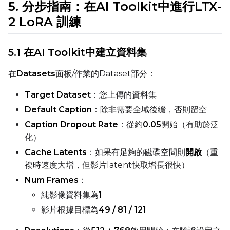
5. 分步指南：在AI Toolkit中進行LTX-
LoRA Scale
2 LoRA 訓練
5.1 在AI Toolkit中建立資料集
Prompt
在
Datasets
面板/作業的Dataset部分：
Width
Target Dataset
：您上傳的資料集
Default Caption
：除非需要全域後綴，否則留空
Caption Dropout Rate
：從約
0.05
開始（有助於泛
Height
化）
Cache Latents
：如果有足夠的磁碟空間則
開啟
（重
複時速度大增，但影片latent快取增長很快）
Seed
Num Frames
：
純影像資料集為
1
影片根據目標為
49 / 81 / 121
LoRA Scale