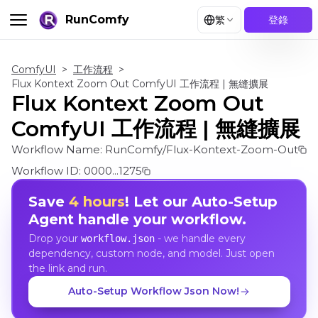
RunComfy
繁
登錄
ComfyUI
>
工作流程
>
Flux Kontext Zoom Out ComfyUI 工作流程 | 無縫擴展
Flux Kontext Zoom Out
ComfyUI 工作流程 | 無縫擴展
Workflow Name:
RunComfy/Flux-Kontext-Zoom-Out
Workflow ID:
0000...1275
Save
4 hours
! Let our Auto-Setup
Agent handle your workflow.
Drop your
- we handle every
workflow.json
dependency, custom node, and model. Just open
the link and run.
Auto-Setup Workflow Json Now!