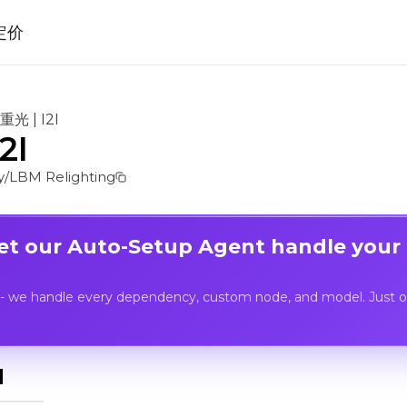
定价
重光 | I2I
2I
/LBM Relighting
Let our Auto-Setup Agent handle your
- we handle every dependency, custom node, and model. Just op
I