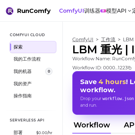
RunComfy
ComfyUI
训练器
模型
API
新
COMFYUI CLOUD
ComfyUI
>
工作流
>
LBM 
LBM 重光 | I
探索
Workflow Name:
RunComfy
我的工作流程
Workflow ID:
0000...1223
我的机器
0
Save
4 hours
! 
我的资产
workflow.
操作指南
Drop your
workflow.json
and run.
SERVERLESS API
Workflow
AP
部署
$
0.00
/hr