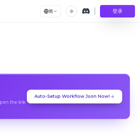
登录
简
Auto-Setup Workflow Json Now!
en the link