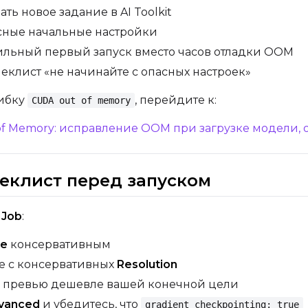
ть новое задание в AI Toolkit
асные начальные настройки
ильный первый запуск вместо часов отладки OOM
еклист «не начинайте с опасных настроек»
ибку
, перейдите к:
CUDA out of memory
t of Memory: исправление OOM при загрузке модели
еклист перед запуском
 Job
:
ze
консервативным
е с консервативных
Resolution
 превью дешевле вашей конечной цели
vanced
и убедитесь, что
gradient_checkpointing: true