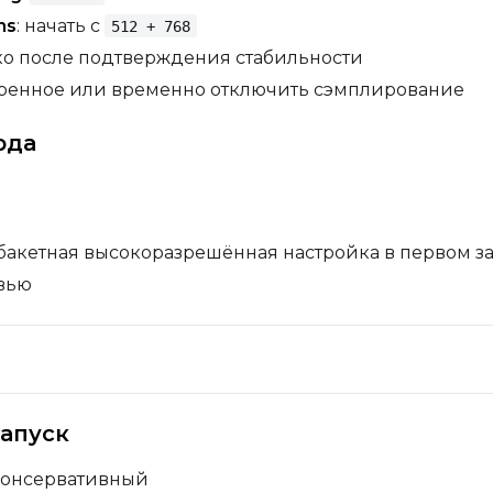
ns
: начать с
512 + 768
о после подтверждения стабильности
еренное или временно отключить сэмплирование
юда
бакетная высокоразрешённая настройка в первом з
вью
апуск
 консервативный