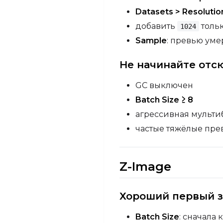
Datasets > Resolutio
добавить
тольк
1024
Sample
: превью ум
Не начинайте отс
GC выключен
Batch Size ≥ 8
агрессивная мульти
частые тяжёлые пре
Z-Image
Хороший первый з
Batch Size
: сначала