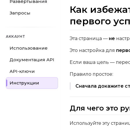
Развёртывания
Как избежат
Запросы
первого ус
АККАУНТ
Эта страница —
не
настр
Использование
Это настройка для
перв
Документация API
Если ваша цель — перес
API-ключи
Правило простое:
Инструкции
Сначала докажите ст
Для чего это р
Используйте эту страниц