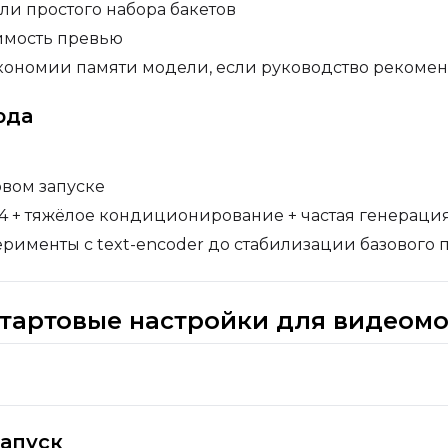
ли простого набора бакетов
имость превью
экономии памяти модели, если руководство рекоме
юда
рвом запуске
4 + тяжёлое кондиционирование + частая генераци
рименты с text-encoder до стабилизации базового 
стартовые настройки для видеом
апуск