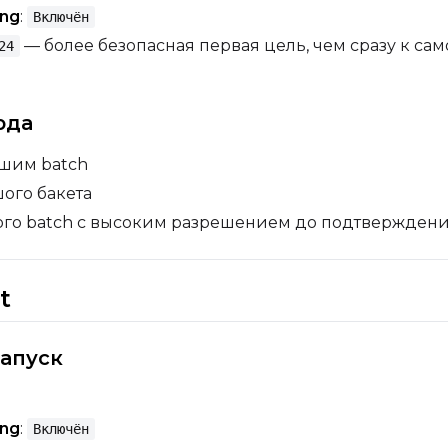
ing
:
Включён
— более безопасная первая цель, чем сразу к са
24
юда
шим batch
шого бакета
го batch с высоким разрешением до подтверждени
t
апуск
ing
:
Включён