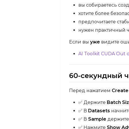
вы собираетесь созда
хотите более безоп
предпочитаете стаб
нужен практичный ч
Если вы
уже
видите ош
AI Toolkit CUDA Ou
60-секундный ч
Перед нажатием
Create
✅ Держите
Batch Si
✅ В
Datasets
начнит
✅ В
Sample
держите
✅ Нажмите
Show Ad