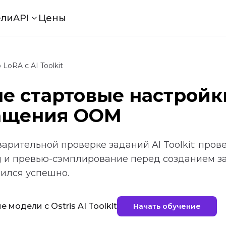
ли
API
Цены
LoRA с AI Toolkit
е стартовые настройки 
ащения OOM
арительной проверке заданий AI Toolkit: прове
ng и превью-сэмплирование перед созданием з
ился успешно.
модели с Ostris AI Toolkit
Начать обучение