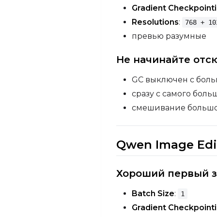
Gradient Checkpoint
Resolutions
:
768 + 10
превью разумные
Не начинайте отс
GC выключен с боль
сразу с самого боль
смешивание большо
Qwen Image Edi
Хороший первый з
Batch Size
:
1
Gradient Checkpoint