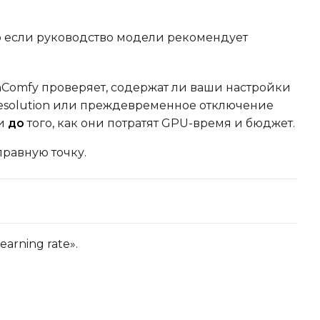
 если руководство модели рекомендует
nComfy проверяет, содержат ли ваши настройки
 resolution или преждевременное отключение
ии
до
того, как они потратят GPU-время и бюджет.
равную точку.
arning rate».