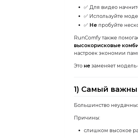
✅ Для видео начнит
✅ Используйте мод
✅
Не
пробуйте неск
RunComfy также помогае
высокорисковые комб
настроек экономии пам
Это
не
заменяет модель-
1) Самый важн
Большинство неудачных п
Причины:
слишком высокое р