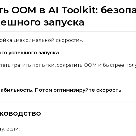
ь OOM в AI Toolkit: безо
пешного запуска
ойка «максимальной скорости».
ого успешного запуска
.
тать тратить попытки, сократить OOM и быстрее полу
абильность. Потом оптимизируйте скорость.
уководство
у, если: