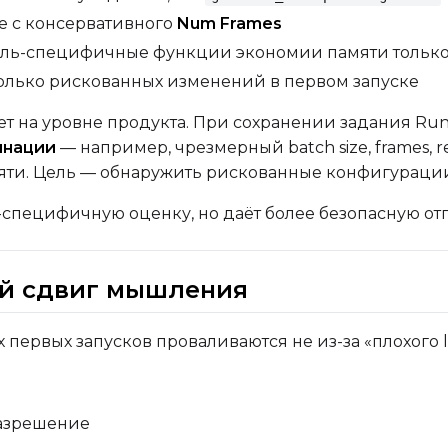
е с консервативного
Num Frames
ель-специфичные функции экономии памяти только
олько рискованных изменений в первом запуске
т на уровне продукта. При сохранении задания Ru
инации
— например, чрезмерный batch size, frames,
яти. Цель — обнаружить рискованные конфигурац
специфичную оценку, но даёт более безопасную отп
ый сдвиг мышления
ервых запусков проваливаются не из-за «плохого le
азрешение