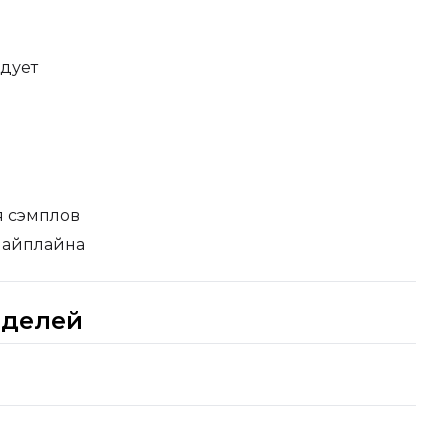
ндует
я сэмплов
пайплайна
оделей