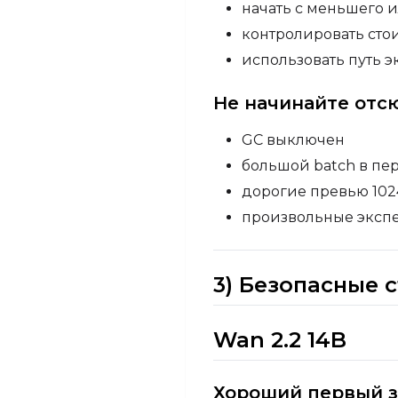
начать с меньшего и
контролировать сто
использовать путь 
Не начинайте отс
GC выключен
большой batch в пе
дорогие превью 102
произвольные экспе
3) Безопасные 
Wan 2.2 14B
Хороший первый з