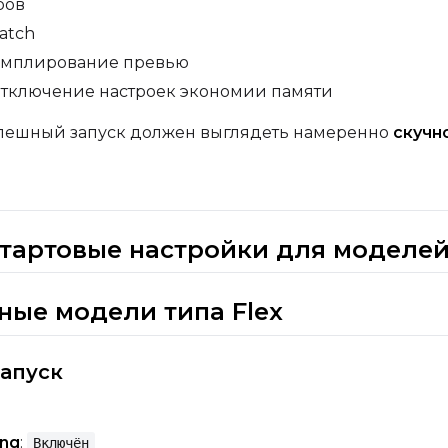
ров
atch
эмплирование превью
тключение настроек экономии памяти
пешный запуск должен выглядеть намеренно
скучн
стартовые настройки для моделе
пные модели типа Flex
апуск
ing
:
Включён