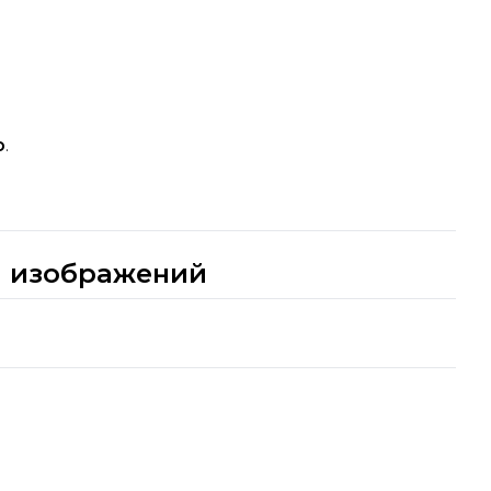
о
.
й изображений