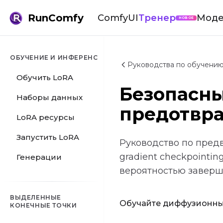
RunComfy
ComfyUI
Тренер
Моде
НОВОЕ
ОБУЧЕНИЕ И ИНФЕРЕНС
Руководства по обучению 
Обучить LoRA
Безопасны
Наборы данных
предотвр
LoRA ресурсы
Запустить LoRA
Руководство по предв
gradient checkpointi
Генерации
вероятностью заверш
ВЫДЕЛЕННЫЕ
Обучайте диффузионные 
КОНЕЧНЫЕ ТОЧКИ