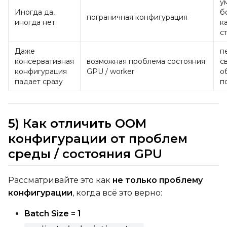
у
Иногда да,
б
пограничная конфигурация
иногда нет
к
с
Даже
п
консервативная
возможная проблема состояния
с
конфигурация
GPU / worker
о
падает сразу
п
5) Как отличить OOM
конфигурации от проблем
среды / состояния GPU
Рассматривайте это как
не только проблему
конфигурации
, когда всё это верно:
Batch Size = 1