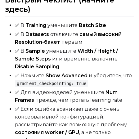
здесь)
✅ В
Training
уменьшите
Batch Size
✅ В
Datasets
отключите
самый высокий
Resolution-бакет
первым
✅ В
Sample
уменьшите
Width / Height /
Sample Steps
или временно включите
Disable Sampling
✅ Нажмите
Show Advanced
и убедитесь, что
gradient_checkpointing: true
✅ Для видеомоделей уменьшите
Num
Frames
прежде, чем трогать learning rate
✅ Если ошибка возникает даже с очень
консервативной конфигурацией,
рассматривайте как возможную проблему
состояния worker / GPU
, а не только