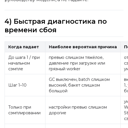
4) Быстрая диагностика по
времени сбоя
Когда падает
Наиболее вероятная причина
П
До шага 1 / при
превью слишком тяжёлое,
о
начальном
давление при загрузке или
с
сэмпле
грязный worker
у
GC выключен, batch слишком
в
Шаг 1–10
высокий, бакет слишком
1
большой
б
у
Только при
настройки превью слишком
W
сэмплировании
дорогие
S
с