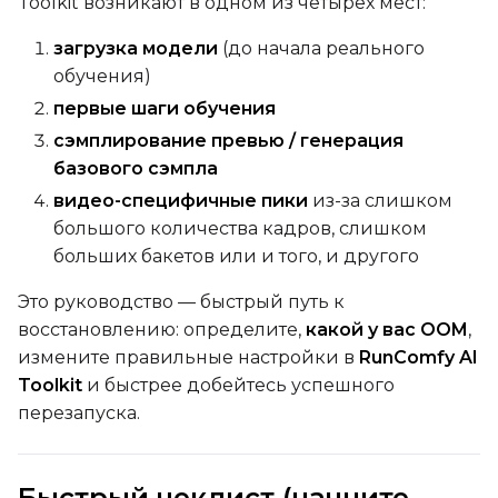
Toolkit возникают в одном из четырёх мест:
загрузка модели
(до начала реального
обучения)
первые шаги обучения
сэмплирование превью / генерация
базового сэмпла
видео-специфичные пики
из-за слишком
большого количества кадров, слишком
больших бакетов или и того, и другого
Это руководство — быстрый путь к
восстановлению: определите,
какой у вас OOM
,
измените правильные настройки в
RunComfy AI
Toolkit
и быстрее добейтесь успешного
перезапуска.
Быстрый чеклист (начните