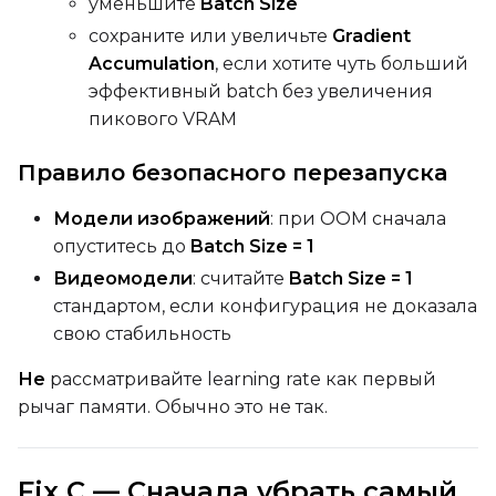
уменьшите
Batch Size
сохраните или увеличьте
Gradient
Accumulation
, если хотите чуть больший
эффективный batch без увеличения
пикового VRAM
Правило безопасного перезапуска
Модели изображений
: при OOM сначала
опуститесь до
Batch Size = 1
Видеомодели
: считайте
Batch Size = 1
стандартом, если конфигурация не доказала
свою стабильность
Не
рассматривайте learning rate как первый
рычаг памяти. Обычно это не так.
Fix C — Сначала убрать самый