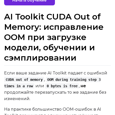
Начать обучение
AI Toolkit CUDA Out of
Memory: исправление
OOM при загрузке
модели, обучении и
сэмплировании
Если ваше задание AI Toolkit падает с ошибкой
,
CUDA out of memory
OOM during training step 3
или
,
не
times in a row
0 bytes is free
продолжайте перезапускать то же задание без
изменений.
На практике большинство OOM-ошибок в AI