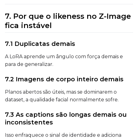
Prompt
7. Por que o likeness no Z-Image
fica instável
Width
7.1 Duplicatas demais
A LoRA aprende um ângulo com força demais e
Height
para de generalizar.
7.2 Imagens de corpo inteiro demais
Seed
Planos abertos são úteis, mas se dominarem o
dataset, a qualidade facial normalmente sofre.
LoRA Scale
7.3 As captions são longas demais ou
inconsistentes
Isso enfraquece o sinal de identidade e adiciona