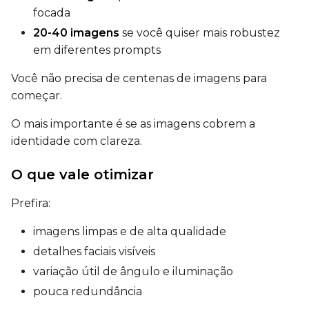
LoRA Weight
focada
20-40 imagens
se você quiser mais robustez
em diferentes prompts
Num Repeats
Você não precisa de centenas de imagens para
começar.
O mais importante é se as imagens cobrem a
Default Caption
identidade com clareza.
O que vale otimizar
Caption Dropout Rate
Prefira:
imagens limpas e de alta qualidade
Settings
detalhes faciais visíveis
Toggle
Cache Latents
Cache Latents
variação útil de ângulo e iluminação
Toggle
Is Regularizati
Is Regularization
pouca redundância
Flipping