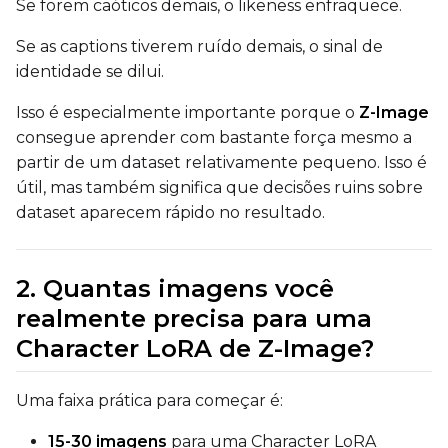
Se forem caóticos demais, o likeness enfraquece.
Se as captions tiverem ruído demais, o sinal de
ADVANCED
identidade se dilui.
Isso é especialmente importante porque o
Z-Image
consegue aprender com bastante força mesmo a
DATASETS
partir de um dataset relativamente pequeno. Isso é
útil, mas também significa que decisões ruins sobre
You have no dataset
dataset aparecem rápido no resultado.
The Target Dataset dropdow
come back here.
Upload a dataset
2. Quantas imagens você
realmente precisa para uma
Dataset
1
Character LoRA de Z-Image?
Target Dataset
Uma faixa prática para começar é:
Select...
15-30 imagens
para uma Character LoRA