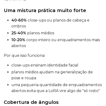
Sampler
Uma mistura prática muito forte
FlowMatch
40-60%
close-ups ou planos de cabeça e
Guidance Scale
ombros
25-40%
planos médios
Sample Steps
10-20%
corpo inteiro ou enquadramentos mais
abertos
Por que isso funciona:
Width
close-ups ensinam identidade facial
planos médios ajudam na generalização de
pose e roupa
Height
uma pequena quantidade de enquadramentos
abertos evita que a LoRA vire algo de "só rosto"
Seed
Cobertura de ângulos