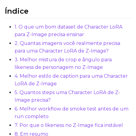
Índice
Optimizer
AdamW8Bit
1. O que um bom dataset de Character LoRA
Learning Rate
para Z-Image precisa ensinar
2. Quantas imagens você realmente precisa
para uma Character LoRA de Z-Image?
Weight Decay
3. Melhor mistura de crop e ângulo para
likeness de personagem no Z-Image
4. Melhor estilo de caption para uma Character
Timestep Type
LoRA de Z-Image
Weighted
5. Quantos steps uma Character LoRA de Z-
Image precisa?
Timestep Bias
6. Melhor workflow de smoke test antes de um
Balanced
run completo
Loss Type
7. Por que o likeness no Z-Image fica instável
Mean Squared Error
8. Em resumo