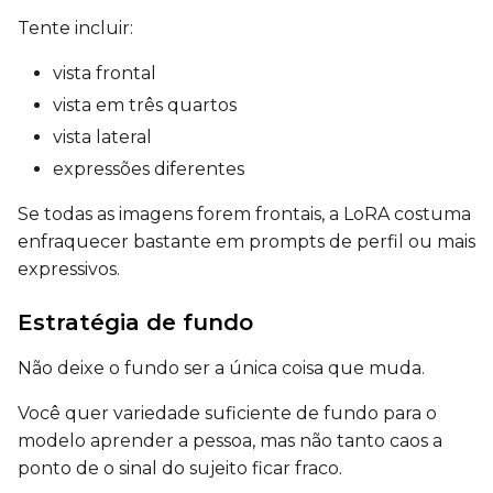
Tente incluir:
Toggle
Walk Seed
Walk Seed
vista frontal
vista em três quartos
Advanced Sampling
vista lateral
Toggle
Skip First Sample
expressões diferentes
Skip First Sample
Toggle
Force First Samp
Force First Sample
Se todas as imagens forem frontais, a LoRA costuma
enfraquecer bastante em prompts de perfil ou mais
Toggle
Disable Sampling
Disable Sampling
expressivos.
Sample Prompts (10)
Estratégia de fundo
Prompt
Não deixe o fundo ser a única coisa que muda.
Você quer variedade suficiente de fundo para o
Width
modelo aprender a pessoa, mas não tanto caos a
ponto de o sinal do sujeito ficar fraco.