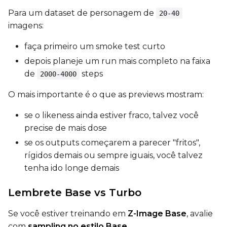
Para um dataset de personagem de
20-40
imagens:
LoRA Scale
faça primeiro um smoke test curto
depois planeje um run mais completo na faixa
de
steps
2000-4000
Prompt
O mais importante é o que as previews mostram:
se o likeness ainda estiver fraco, talvez você
Width
precise de mais dose
se os outputs começarem a parecer "fritos",
rígidos demais ou sempre iguais, você talvez
Height
tenha ido longe demais
Lembrete Base vs Turbo
Seed
Se você estiver treinando em
Z-Image Base
, avalie
com
sampling no estilo Base
.