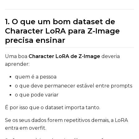
EMA (Exponential Moving Avera
1. O que um bom dataset de
Toggle
Use EMA
Use EMA
Character LoRA para Z-Image
Text Encoder Optimizations
precisa ensinar
Toggle
Unload TE
Unload TE
Toggle
Cache Text Embe
Cache Text Embeddin
Uma boa
Character LoRA de Z-Image
deveria
aprender:
Regularization
quem é a pessoa
Toggle
Differential Outp
Differential Output P
o que deve permanecer estável entre prompts
Toggle
Blank Prompt Pr
Blank Prompt Preserv
o que pode variar
Other
É por isso que o dataset importa tanto.
Toggle
Contrastive Guid
Contrastive Guidance 
Se os seus dados forem repetitivos demais, a LoRA
entra em overfit.
VALIDATION