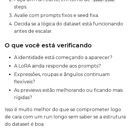
steps.
Avalie com prompts fixos e seed fixa.
Prompt
Decida se a lógica do dataset está funcionando
antes de escalar.
O que você está verificando
Width
A identidade está começando a aparecer?
A LoRA ainda responde aos prompts?
Height
Expressões, roupas e ângulos continuam
flexíveis?
As previews estão melhorando ou ficando mais
Seed
rígidas?
Isso é muito melhor do que se comprometer logo
LoRA Scale
de cara com um run longo sem saber se a estrutura
do dataset é boa.