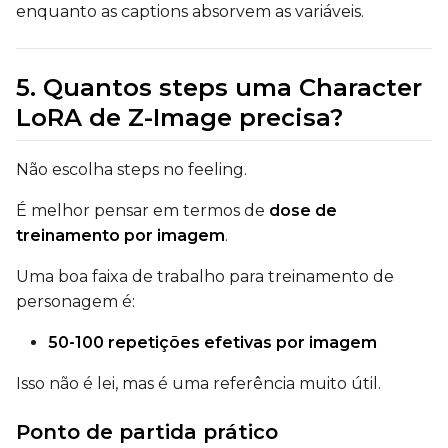
enquanto as captions absorvem as variáveis.
Seed
5. Quantos steps uma Character
LoRA Scale
LoRA de Z-Image precisa?
Não escolha steps no feeling.
Prompt
É melhor pensar em termos de
dose de
treinamento por imagem
.
Width
Uma boa faixa de trabalho para treinamento de
personagem é:
50-100 repetições efetivas por imagem
Height
Isso não é lei, mas é uma referência muito útil.
Seed
Ponto de partida prático