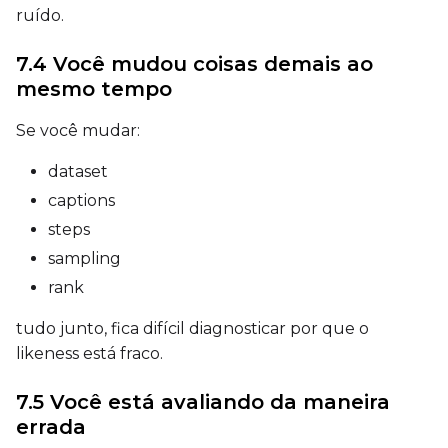
Prompt
ruído.
7.4 Você mudou coisas demais ao
Width
mesmo tempo
Se você mudar:
Height
dataset
captions
steps
Seed
sampling
rank
LoRA Scale
tudo junto, fica difícil diagnosticar por que o
likeness está fraco.
7.5 Você está avaliando da maneira
Prompt
errada