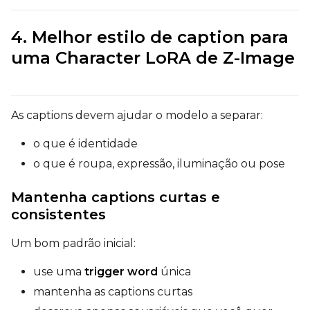
Height
4. Melhor estilo de caption para
uma Character LoRA de Z-Image
Seed
As captions devem ajudar o modelo a separar:
LoRA Scale
o que é identidade
o que é roupa, expressão, iluminação ou pose
Prompt
Mantenha captions curtas e
consistentes
Width
Um bom padrão inicial:
use uma
trigger word
única
mantenha as captions curtas
Height