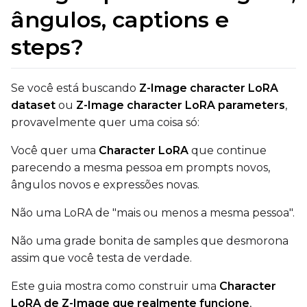
ângulos, captions e
Text Encoder
qfloat8 (default)
steps?
Compile Options
Toggle
Compile Model
Compile Model
Se você está buscando
Z-Image character LoRA
dataset
ou
Z-Image character LoRA parameters
,
provavelmente quer uma coisa só:
TARGET
Target Type
Você quer uma
Character LoRA
que continue
parecendo a mesma pessoa em prompts novos,
LoRA
ângulos novos e expressões novas.
Linear Rank
Não uma LoRA de "mais ou menos a mesma pessoa".
Não uma grade bonita de samples que desmorona
assim que você testa de verdade.
SAVE
Este guia mostra como construir uma
Character
Data Type
LoRA de Z-Image que realmente funcione
,
BF16