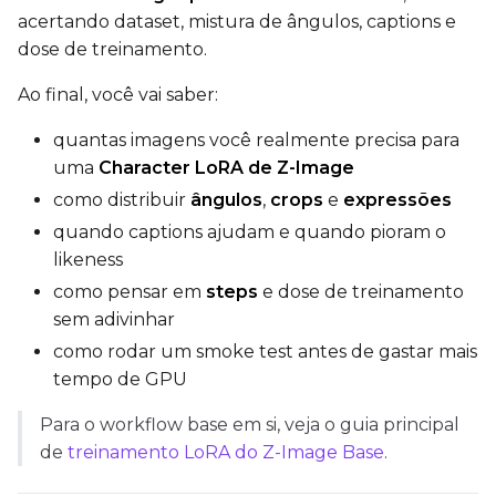
acertando dataset, mistura de ângulos, captions e
Save Every
dose de treinamento.
Ao final, você vai saber:
Max Step Saves to Keep
quantas imagens você realmente precisa para
uma
Character LoRA de Z-Image
como distribuir
ângulos
,
crops
e
expressões
quando captions ajudam e quando pioram o
TRAINING
likeness
Batch Size
como pensar em
steps
e dose de treinamento
sem adivinhar
como rodar um smoke test antes de gastar mais
Gradient Accumulation
tempo de GPU
Para o workflow base em si, veja o guia principal
Steps
de
treinamento LoRA do Z-Image Base
.