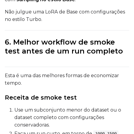
LoRA Scale
Não julgue uma LoRA de Base com configurações
no estilo Turbo.
Prompt
6. Melhor workflow de smoke
test antes de um run completo
Width
Esta é uma das melhores formas de economizar
Height
tempo.
Receita de smoke test
Seed
Use um subconjunto menor do dataset ou o
dataset completo com configurações
conservadoras.
LoRA Scale
Faça um run curto, em torno de
1000-1500