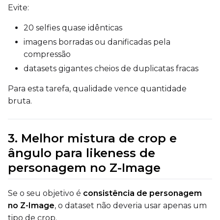
Evite:
Toggle
Flip X
Flip X
Toggle
Flip Y
20 selfies quase idênticas
Flip Y
imagens borradas ou danificadas pela
compressão
Resolutions
datasets gigantes cheios de duplicatas fracas
Toggle
256
256
Toggle
512
512
Para esta tarefa, qualidade vence quantidade
bruta.
Toggle
768
768
3. Melhor mistura de crop e
ângulo para likeness de
personagem no Z-Image
SAMPLE
Se o seu objetivo é
consistência de personagem
Sample Every
no Z-Image
, o dataset não deveria usar apenas um
tipo de crop.