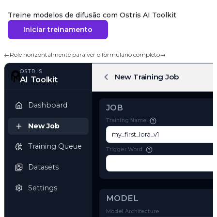
Treine modelos de difusão com Ostris AI Toolkit
Iniciar treinamento
←
Role horizontalmente para ver o formulário completo
→
OSTRIS
New Training Job
AI Toolkit
Dashboard
JOB
Training Name
New Job
Training Queue
Trigger Word
Datasets