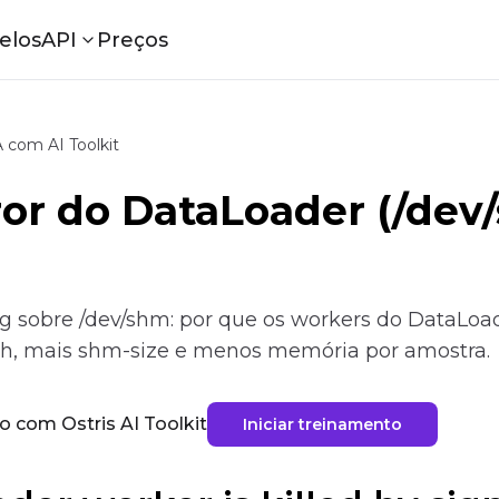
elos
API
Preços
 com AI Toolkit
rror do DataLoader (/de
g sobre /dev/shm: por que os workers do DataLoa
h, mais shm-size e menos memória por amostra.
o com Ostris AI Toolkit
Iniciar treinamento