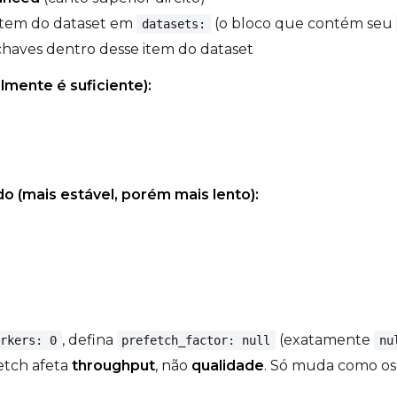
item do dataset em
(o bloco que contém seu
datasets:
 chaves dentro desse item do dataset
lmente é suficiente):
do (mais estável, porém mais lento):
, defina
(exatamente
rkers: 0
prefetch_factor: null
nu
etch afeta
throughput
, não
qualidade
. Só muda como os