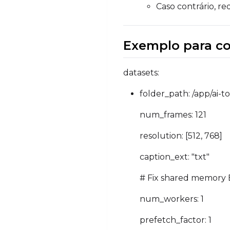
Caso contrário, r
Exemplo para cop
datasets:
folder_path: /app/ai-t
num_frames: 121
resolution: [512, 768]
caption_ext: "txt"
# Fix shared memory B
num_workers: 1
prefetch_factor: 1