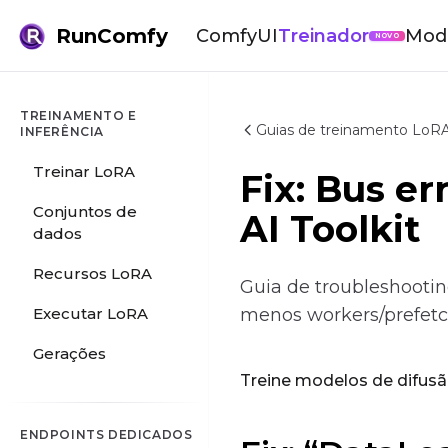
RunComfy
ComfyUI
Treinador
Mod
NOVO
TREINAMENTO E
Guias de treinamento LoRA
INFERÊNCIA
Treinar LoRA
Fix: Bus e
Conjuntos de
AI Toolkit
dados
Recursos LoRA
Guia de troubleshootin
Executar LoRA
menos workers/prefetc
Gerações
Treine modelos de difusã
ENDPOINTS DEDICADOS