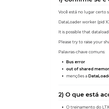
Você está no lugar certo 
DataLoader worker (pid XXX
It is possible that datalo
Please try to raise your s
Palavras-chave comuns:
Bus error
out of shared memo
menções a
DataLoad
2) O que está a
O treinamento do LT