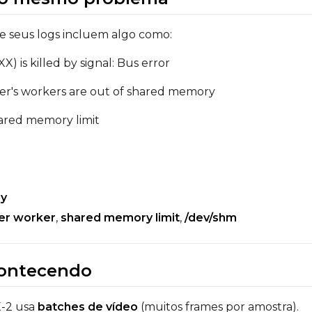
se seus logs incluem algo como:
) is killed by signal: Bus error
ader's workers are out of shared memory
hared memory limit
ry
er worker
,
shared memory limit
,
/dev/shm
contecendo
X-2 usa
batches de vídeo
(muitos frames por amostra).