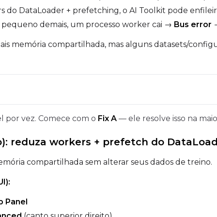
 do DataLoader + prefetching, o AI Toolkit pode enfilei
 pequeno demais, um processo worker cai →
Bus error
→
is memória compartilhada, mas alguns datasets/config
el por vez. Comece com o
Fix A
— ele resolve isso na mai
): reduza workers + prefetch do DataLoa
emória compartilhada sem alterar seus dados de treino.
I):
b Panel
anced
(canto superior direito)