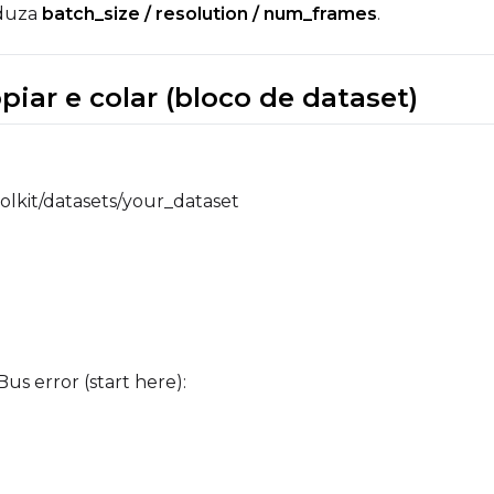
eduza
batch_size / resolution / num_frames
.
iar e colar (bloco de dataset)
oolkit/datasets/your_dataset
us error (start here):