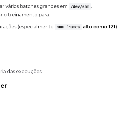
rar vários batches grandes em
.
/dev/shm
 o treinamento para.
urações (especialmente
alto como 121
)
num_frames
oria das execuções.
der