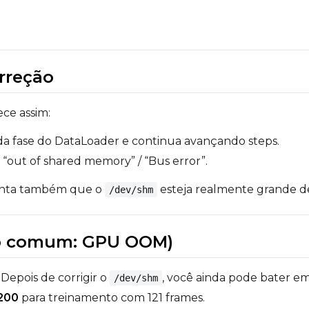
orreção
ce assim:
da fase do DataLoader e continua avançando steps.
 “out of shared memory” / “Bus error”.
aranta também que o
esteja realmente grande de
/dev/shm
up comum: GPU OOM)
Depois de corrigir o
, você ainda pode bater e
/dev/shm
200
para treinamento com 121 frames.