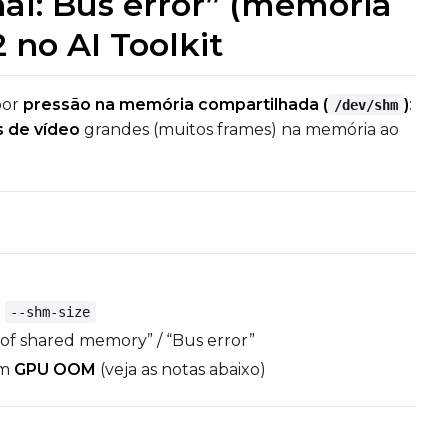
nal: Bus error” (memória
 no AI Toolkit
por
pressão na memória compartilhada (
)
:
/dev/shm
 de vídeo
grandes (muitos frames) na memória ao
m
--shm-size
of shared memory” / “Bus error”
om
GPU OOM
(veja as notas abaixo)