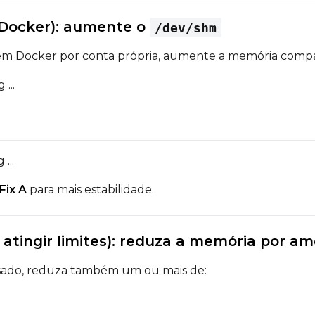
/ Docker): aumente o
/dev/shm
t em Docker por conta própria, aumente a memória compa
...
...
Fix A
para mais estabilidade.
a atingir limites): reduza a memória por a
esado, reduza também um ou mais de: