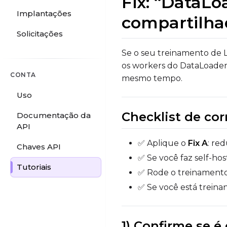
Fix: “DataLo
Implantações
compartilh
Solicitações
Se o seu treinamento de 
os workers do DataLoade
CONTA
mesmo tempo.
Uso
Checklist de co
Documentação da
API
✅ Aplique o
Fix A
: re
Chaves API
✅ Se você faz self-ho
Tutoriais
✅ Rode o treinamento
✅ Se você está trein
1) Confirme se 