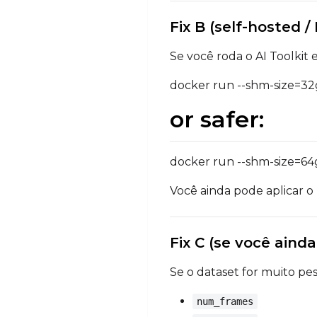
Fix B (self-hosted 
Se você roda o AI Toolki
docker run --shm-size=32g 
or safer:
docker run --shm-size=64g 
Você ainda pode aplicar o
Fix C (se você aind
Se o dataset for muito p
num_frames