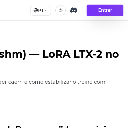
Entrar
PT
v/shm) — LoRA LTX-2 no
der caem e como estabilizar o treino com