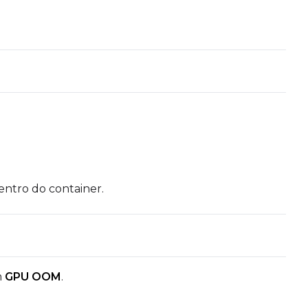
ntro do container.
m
GPU OOM
.