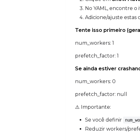
No YAML, encontre o 
Adicione/ajuste estas
Tente isso primeiro (gera
num_workers: 1
prefetch_factor: 1
Se ainda estiver crashan
num_workers: 0
prefetch_factor: null
⚠️ Importante:
Se você definir
num_wo
Reduzir workers/pref