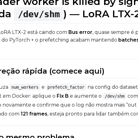
ader worker is killed by sig
ada
) — LoRA LTX-2
/dev/shm
LoRA LTX-2 está caindo com
Bus error
, quase sempre é 
r do PyTorch + o prefetching acabam mantendo
batches
rreção rápida (comece aqui)
duza
e
na config do dataset
num_workers
prefetch_factor
st em Docker: aplique o
Fix B
e aumente o
co
/dev/shm
 novamente e confirme que o log não mostra mais “out 
ando com
121 frames
, esteja pronto para lidar também c
é o mesmo problema