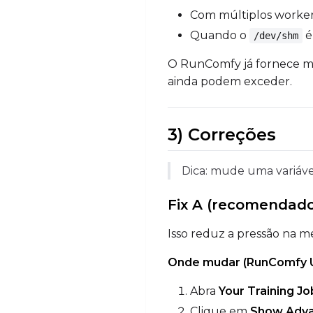
Com múltiplos workers
Quando o
é
/dev/shm
O RunComfy já fornece ma
ainda podem exceder.
3) Correções
Dica: mude uma variáv
Fix A (recomendado
Isso reduz a pressão na m
Onde mudar (RunComfy U
Abra
Your Training Jo
Clique em
Show Adv