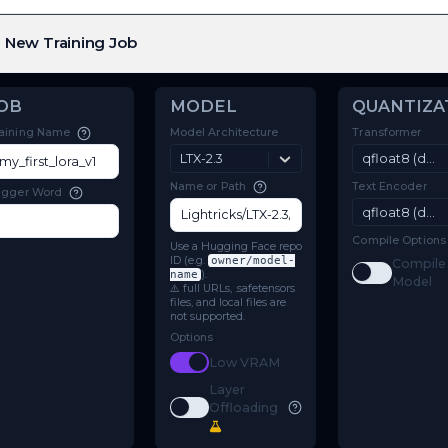
New Training Job
JOB
MODEL
Model Architecture
Training Name
LTX-2.3
Name or Path
Trigger Word
Use a Hugging Face repo
ID (e.g.
owner/model-
name
).
⚠️ full URLs, .safetensors
files, and local files are
not supported.
Options