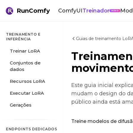
RunComfy
ComfyUI
Treinador
Mod
NOVO
TREINAMENTO E
Guias de treinamento LoRA
INFERÊNCIA
Treinar LoRA
Treinament
Conjuntos de
movimento 
dados
Recursos LoRA
Este guia inicial expl
Executar LoRA
mudam o design do dat
público ainda está am
Gerações
Treine modelos de difusã
ENDPOINTS DEDICADOS