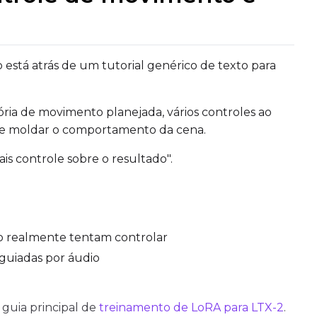
 está atrás de um tutorial genérico de texto para
ória de movimento planejada, vários controles ao
ve moldar o comportamento da cena.
ais controle sobre o resultado".
Upload a 
ne dataset has files in it. Upload one first, then come back
eo realmente tentam controlar
guiadas por áudio
Default Caption
Settings
Toggle
Cache La
Cache Laten
 guia principal de
treinamento de LoRA para LTX-2
.