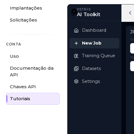
Implantações
Solicitações
OSTRIS
AI Toolkit
CONTA
Dashboard
Uso
New Job
Documentação da
API
Training Queue
Chaves API
Datasets
Tutoriais
Settings