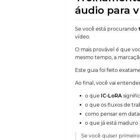
áudio para v
Se você está procurando
vídeo.
O mais provável é que você
mesmo tempo, a marcação
Este guia foi feito exatam
Ao final, você vai entender
o que
IC-LoRA
signifi
o que os fluxos de tr
como pensar em datas
o que já está maduro 
Se você quiser primeiro