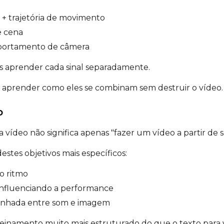
 + trajetória de movimento
de cena
Prompt
mportamento de câmera
nas aprender cada sinal separadamente.
Width
Height
 é aprender como eles se combinam sem destruir o vídeo.
o
Prompt
 vídeo não significa apenas "fazer um vídeo a partir de 
estes objetivos mais específicos:
Width
Height
o ritmo
 influenciando a performance
linhada entre som e imagem
Prompt
einamento muito mais estruturado do que o texto para 