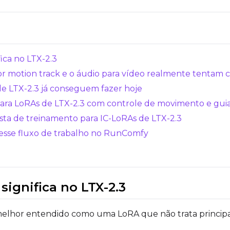
LoRA Weight
fica no LTX-2.3
or motion track e o áudio para vídeo realmente tentam 
de LTX-2.3 já conseguem fazer hoje
para LoRAs de LTX-2.3 com controle de movimento e gui
lista de treinamento para IC-LoRAs de LTX-2.3
 esse fluxo de trabalho no RunComfy
Resolutions
Toggle
256
Toggle
1024
256
1024
 significa no LTX-2.3
Toggle
512
Toggle
1280
512
1280
Toggle
768
Toggle
1536
768
1536
elhor entendido como uma LoRA que não trata princip