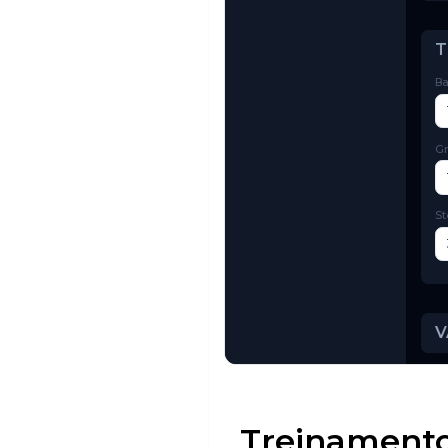
Try AI Toolkit
Treinamento