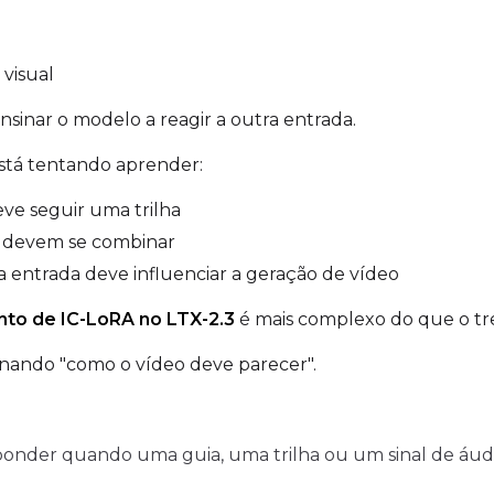
visual
SAMPLE
ensinar o modelo a reagir a outra entrada.
Sample Every
Width
Se
está tentando aprender:
e seguir uma trilha
Sampler
Height
s devem se combinar
T
FlowMatch
 entrada deve influenciar a geração de vídeo
Guidance Scale
nto de IC-LoRA no LTX-2.3
é mais complexo do que o tr
Num Frames
inando "como o vídeo deve parecer".
Sample Steps
FPS
onder quando uma guia, uma trilha ou um sinal de áudi
Sample Prompts (10)