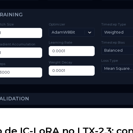
Toggle
Low VRAM
Low VRAM
Layer
Toggle
Layer Offloading
Offloading
TRAINING
Batch Size
Optimizer
Ti
AdamW8Bit
Learning Rate
Ti
Gradient Accumulation
Lo
Weight Decay
Steps
 de IC-LoRA no LTX-2.3: co