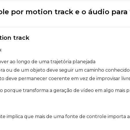
Prompt
ole por motion track e o áudio par
Width
Height
tion track
:
Prompt
ver ao longo de uma trajetória planejada
ra ou de um objeto deve seguir um caminho conhecido
o deve permanecer coerente em vez de improvisar liv
Width
Height
lioso porque transforma a geração de vídeo em algo mais
Prompt
te implica que mais de uma fonte de controle importa
Width
Height