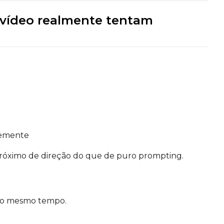
a vídeo realmente tentam
Add
Seed
LoRA Scale
Cli
Add
remente
Seed
LoRA Scale
Cli
 próximo de direção do que de puro prompting.
 ao mesmo tempo.
Add
Seed
LoRA Scale
Cli