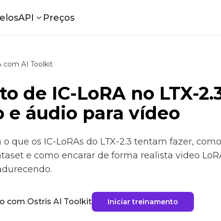
elos
API
Preços
 com AI Toolkit
o de IC-LoRA no LTX-2.3
e áudio para vídeo
ica o que os IC-LoRAs do LTX-2.3 tentam fazer, co
aset e como encarar de forma realista video LoR
adurecendo.
o com Ostris AI Toolkit
Iniciar treinamento