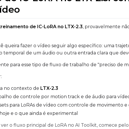
VALIDATION
ídeo
treinamento de IC-LoRA no LTX-2.3
, provavelmente não
ADVANCED
 queira fazer o vídeo seguir algo específico: uma trajet
DATASETS
 temporal de um áudio ou outra entrada clara que de
ente para esse tipo de fluxo de trabalho de "preciso de m
You have no datasets yet
The Target Dataset dropdown below stays empty until at least o
:
here.
ca no contexto de
LTX-2.3
abalho de controle por motion track e de áudio para víd
Dataset
1
ets para LoRAs de vídeo com controle de movimento e 
Target Dataset
hoje e o que ainda é experimental
Num Repeats
Select...
 ver o fluxo principal de LoRA no AI Toolkit, comece pelo