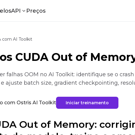
elos
API
Preços
 com AI Toolkit
rros CUDA Out of Memory
ver falhas OOM no AI Toolkit: identifique se o cr
e ajuste batch size, gradient checkpointing, reso
o com Ostris AI Toolkit
Iniciar treinamento
CUDA Out of Memory: corrig