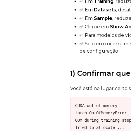
✅ Em
Training
, reduz
✅ Em
Datasets
, desa
✅ Em
Sample
, reduz
✅ Clique em
Show A
✅ Para modelos de ví
✅ Se o erro ocorre m
de configuração
1) Confirmar qu
Você está no lugar certo
CUDA out of memory

torch.OutOfMemoryError

OOM during training step
Tried to allocate ...
