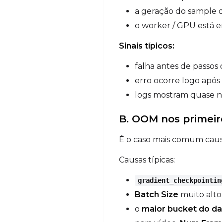
a geração do sample d
o worker / GPU está 
Sinais típicos:
falha antes de passos d
erro ocorre logo após
logs mostram quase 
B. OOM nos primeir
É o caso mais comum caus
Causas típicas:
gradient_checkpointin
Batch Size
muito alto
o
maior bucket do da