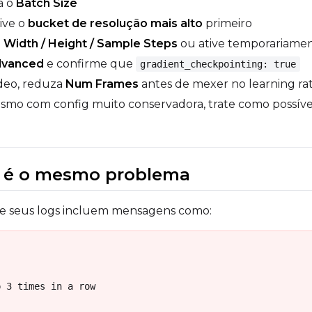
a o
Batch Size
tive o
bucket de resolução mais alto
primeiro
a
Width / Height / Sample Steps
ou ative temporariame
dvanced
e confirme que
gradient_checkpointing: true
deo, reduza
Num Frames
antes de mexer no learning ra
esmo com config muito conservadora, trate como possív
e é o mesmo problema
 se seus logs incluem mensagens como:
 3 times in a row
