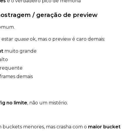
es
é o verdadeiro pico de memória
ostragem / geração de preview
comum.
 estar
quase
ok, mas o preview é caro demais:
ht
muito grande
alto
frequente
 frames demais
ig no limite
, não um mistério.
om buckets menores, mas crasha com o
maior bucket