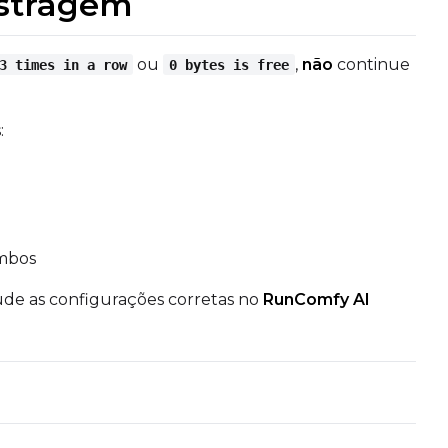
ostragem
ou
,
não
continue
3 times in a row
0 bytes is free
:
ambos
ude as configurações corretas no
RunComfy AI