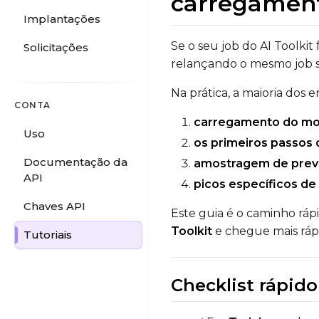
carregament
Implantações
Se o seu job do AI Toolkit
Solicitações
relançando o mesmo job s
Na prática, a maioria dos
CONTA
carregamento do mo
Uso
os primeiros passos 
Documentação da
amostragem de previ
API
picos específicos de
Chaves API
Este guia é o caminho ráp
Toolkit
e chegue mais ráp
Tutoriais
Checklist rápid