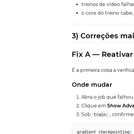
treinos de vídeo falh
o core do treino cabe
3) Correções ma
Fix A — Reativa
É a primeira coisa a veri
Onde mudar
Abra o job que falhou
Clique em
Show Adv
Sob
, confirme
train:
gradient_checkpointing: