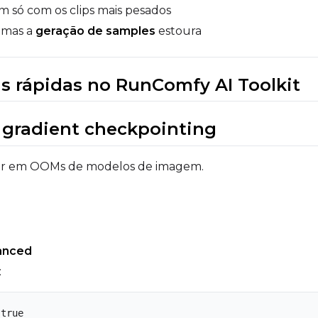
am só com os clips mais pesados
, mas a
geração de samples
estoura
is rápidas no RunComfy AI Toolkit
r gradient checkpointing
ficar em OOMs de modelos de imagem.
anced
:
 true