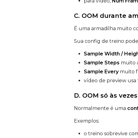
para vídeo,
Num Fram
C. OOM durante am
É uma armadilha muito 
Sua config de treino pode
Sample Width / Heig
Sample Steps
muito 
Sample Every
muito 
vídeo de preview usa
D. OOM só às vezes
Normalmente é uma
conf
Exemplos:
o treino sobrevive c