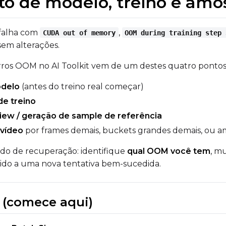
o de modelo, treino e am
 falha com
,
CUDA out of memory
OOM during training step 
em alterações.
 erros OOM no AI Toolkit vem de um destes quatro pontos
delo
(antes do treino real começar)
de treino
ew / geração de sample de referência
 vídeo
por frames demais, buckets grandes demais, ou 
ido de recuperação: identifique
qual OOM você tem
, m
ido a uma nova tentativa bem-sucedida.
o (comece aqui)