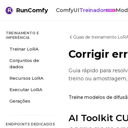
RunComfy
ComfyUI
Treinador
Mod
NOVO
TREINAMENTO E
Guias de treinamento LoRA
INFERÊNCIA
Treinar LoRA
Corrigir e
Conjuntos de
dados
Guia rápido para resol
Recursos LoRA
treino ou amostragem, 
Executar LoRA
Treine modelos de difusã
Gerações
AI Toolkit 
ENDPOINTS DEDICADOS