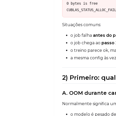
0 bytes is free

CUBLAS_STATUS_ALLOC_FAI
Situações comuns:
o job falha
antes do p
o job chega ao
passo 
o treino parece ok, m
a mesma config às vez
2) Primeiro: qua
A. OOM durante ca
Normalmente significa uma
o modelo é pesado de