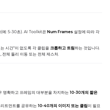
Add
-30초). AI Toolkit은
Num Frames
설정에 따라 각
Seed
LoRA Scale
Cli
있는 시간"이 없도록 각 클립을
크롭하고 트림
하는 것입니다.
 전체 돌리 이동 또는 전체 제스처.
Add
Seed
LoRA Scale
Cli
매우 명확하고 프레임의 대부분을 차지하는
10-30개의 짧은
 트리트먼트를 공유하는
10-40개의 이미지 또는 클립
이 필요
Add