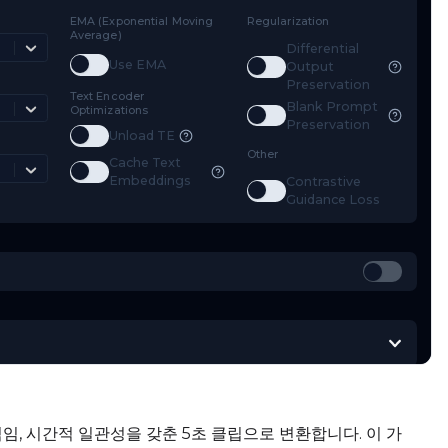
mestep Type
EMA (Exponential Moving
Regularizat
Average)
Weighted
Diff
Toggle
Use EMA
Use EMA
Toggle
D
Out
mestep Bias
Pre
Text Encoder
Bla
Balanced
Optimizations
Toggle
B
Pre
Toggle
Unload TE
Unload TE
ss Type
Other
Cache Text
Mean Squared Error
Toggle
Cache Text Embeddings
Embeddings
Con
Toggle
C
Gui
움직임, 시간적 일관성을 갖춘 5초 클립으로 변환합니다. 이 가