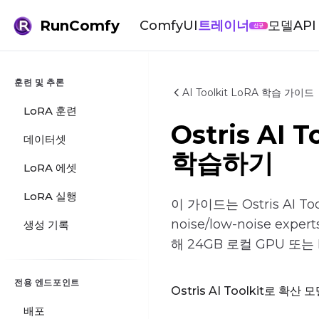
RunComfy
ComfyUI
트레이너
모델
API
신규
훈련 및 추론
AI Toolkit LoRA 학습 가이드
LoRA 훈련
Ostris AI 
데이터셋
학습하기
LoRA 에셋
LoRA 실행
이 가이드는 Ostris AI 
noise/low-noise e
생성 기록
해 24GB 로컬 GPU 또
전용 엔드포인트
Ostris AI Toolkit로 확산 
배포