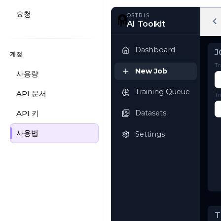
요청
OSTRIS
AI Toolkit
계정
사용량
Dashboard
API 문서
New Job
API 키
Training Queue
사용법
Datasets
Settings