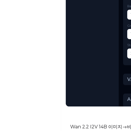
Try AI Toolkit
Wan 2.2 I2V 14B 이