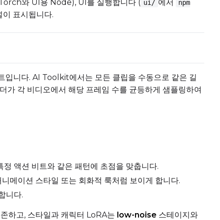
Torch와 UI용 Node), UI를 실행합니다 (
에서
ui/
npm
널이 표시됩니다.
Add
Seed
LoRA Scale
Cli
니다. AI Toolkit에서는 모든 클립을 수동으로 같은 길
로더가 각 비디오에서 해당 프레임 수를 균등하게 샘플링하여
Add
Seed
LoRA Scale
Cli
또는 특정 액션 비트와 같은 패턴에 초점을 맞춥니다.
 애니메이션 스타일 또는 회화적 룩처럼 보이게 합니다.
Add
합니다.
Seed
LoRA Scale
Cli
존하고, 스타일과 캐릭터 LoRA는
low-noise
스테이지와