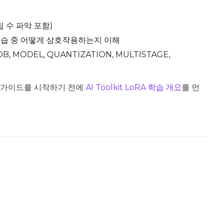
립 수 파악 포함)
상도가 학습 중 어떻게 상호작용하는지 이해
 MODEL, QUANTIZATION, MULTISTAGE,
라면 이 가이드를 시작하기 전에
AI Toolkit LoRA 학습 개요
를 먼
Upload a 
ne dataset has files in it. Upload one first, then come back
Default Caption
Settings
Toggle
Cache La
Cache Laten
Toggle
Is Regula
Is Regulariz
Caption Dropout Rate
Toggle
Auto Fr
Auto Frame
Flipping