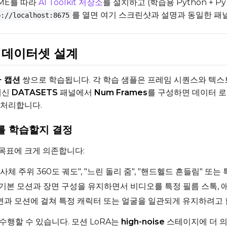
ME를 따라
AI Toolkit 저장소
를 설치하고 (학습용 Python + Py
Prompt
를 열면 여기 스크린샷과 설명과 동일한 패
p://localhost:8675
Width
Height
RA 데이터셋 설계
+ 캡션
쌍으로 학습됩니다. 각 학습 샘플은 프레임 시퀀스와 텍스트입
Prompt
대신
DATASETS
패널에서
Num Frames
를 구성하면 데이터 
 처리합니다.
Width
Height
A를 학습할지 결정
목표에 크게 의존합니다:
피사체 주위 360도 궤도", "느린 돌리 줌", "핸드헬드 흔들림" 
Prompt
 기본 모션과 장면 구성을 유지하면서 비디오를 특정 필름 스톡,
면과 모션에 걸쳐 특정 캐릭터 또는 얼굴을 일관되게 유지하려고 
Width
Height
두 수행할 수 있습니다. 모션 LoRA는
high-noise
스테이지에 더 의