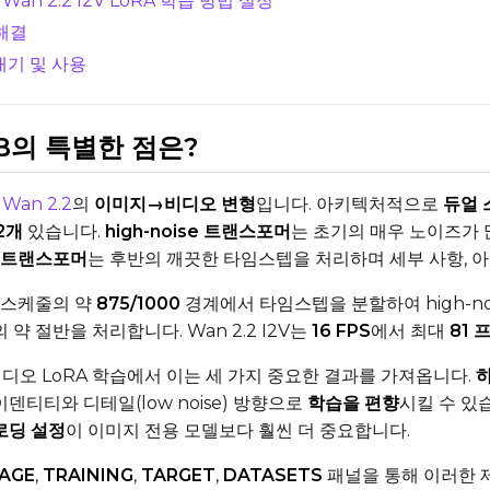
Wan 2.2 I2V LoRA 학습 방법 설정
 해결
보내기 및 사용
Resolutions
 14B의 특별한 점은?
Toggle
256
Toggle
1024
256
1024
Toggle
512
Toggle
1280
512
1280
는
Wan 2.2
의
이미지→비디오 변형
입니다. 아키텍처적으로
듀얼 스
Toggle
768
Toggle
1536
768
1536
2개
있습니다.
high-noise 트랜스포머
는 초기의 매우 노이즈가 
se 트랜스포머
는 후반의 깨끗한 타임스텝을 처리하며 세부 사항, 
 스케줄의 약
875/1000
경계에서 타임스텝을 분할하여 high-noi
 절반을 처리합니다. Wan 2.2 I2V는
16 FPS
에서 최대
81 
지→비디오 LoRA 학습에서 이는 세 가지 중요한 결과를 가져옵니다.
하
SAMPLE
 아이덴티티와 디테일(low noise) 방향으로
학습을 편향
시킬 수 있
로딩 설정
이 이미지 전용 모델보다 훨씬 더 중요합니다.
Sample Every
Width
Se
AGE
,
TRAINING
,
TARGET
,
DATASETS
패널을 통해 이러한 