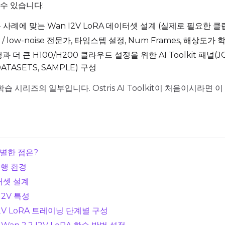
수 있습니다:
ADVANCED
 사례에 맞는 Wan I2V LoRA 데이터셋 설계 (실제로 필요한 클
se / low-noise 전문가, 타임스텝 설정, Num Frames, 해
더 큰 H100/H200 클라우드 설정을 위한 AI Toolkit 패널(JOB,
DATASETS
DATASETS, SAMPLE) 구성
You have no datasets yet
oRA 학습 시리즈의 일부입니다. Ostris AI Toolkit이 처음이시
The Target Dataset dropdown below stays empty until at least o
here.
Dataset
1
의 특별한 점은?
Target Dataset
Num Repeats
 실행 환경
Select...
이터셋 설계
LoRA Weight
 I2V 특성
2.2 I2V LoRA 트레이닝 단계별 구성