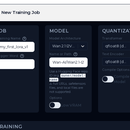
New Training Job
JOB
MODEL
Model Architecture
Training Name
Wan 2.1 I2V (14B-720P)
Name or Path
Trigger Word
Use a Hugging Face repo
ID (e.g.
owner/model-
name
).
⚠️ full URLs, .safetensors
files, and local files are
not supported.
Options