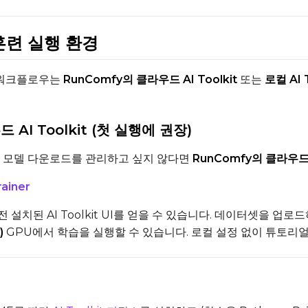
Sampler
Height
T
FlowMatch
 훈련 실행 환경
Guidance Scale
Num Frames
학습 워크플로우는
RunComfy의 클라우드 AI Toolkit
또는
로컬 AI 
Sample Steps
FPS
드 AI Toolkit (첫 실행에 권장)
모 모델 다운로드를 관리하고 싶지 않다면
RunComfy의 클라우드 A
Sample Prompts (10)
rainer
Prompt
설치된 AI Toolkit UI를 얻을 수 있습니다. 데이터셋을 업
)
GPU에서 학습을 실행할 수 있습니다. 로컬 설정 없이 튜토리
Width
Height