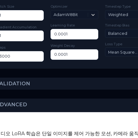
Toggle
Low VRAM
Low VRAM
TRAINING
Batch Size
Optimizer
Ti
AdamW8Bit
Learning Rate
Ti
Gradient Accumulation
Lo
Weight Decay
Steps
VALIDATION
미지→비디오 LoRA 학습은 단일 이미지를 제어 가능한 모션, 카메라 