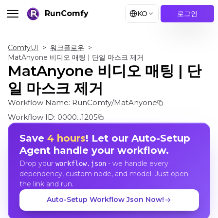
RunComfy
KO
로그인
ComfyUI
>
워크플로우
>
MatAnyone 비디오 매팅 | 단일 마스크 제거
MatAnyone 비디오 매팅 | 단
일 마스크 제거
Workflow Name:
RunComfy/MatAnyone
Workflow ID:
0000...1205
Save
4 hours
! Let our Auto-Setup
Agent handle your workflow.
Drop your
- we handle every
workflow.json
dependency, custom node, and model. Just open
the link and run.
Auto-Setup Workflow Json Now!