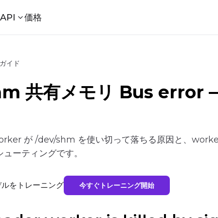
ル
API
価格
ングガイド
shm 共有メモリ Bus error —
r worker が /dev/shm を使い切って落ちる原因と、work
シューティングです。
拡散モデルをトレーニング
今すぐトレーニング開始