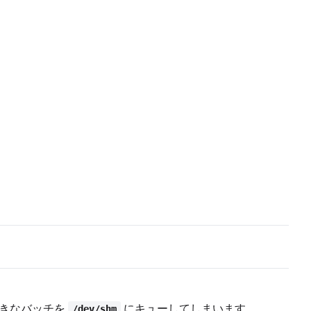
数の大きなバッチを
にキューしてしまいます。
/dev/shm