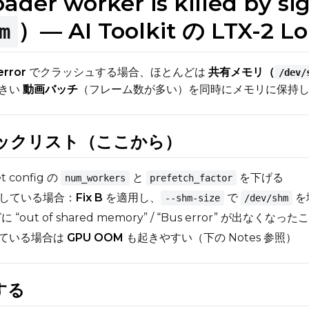
oader worker is killed by 
）— AI Toolkit の LTX-2 L
m
error
でクラッシュする場合、ほとんどは
共有メモリ（
/dev/
、大きい
動画バッチ
（フレーム数が多い）を同時にメモリに保持
ックリスト（ここから）
 config の
と
を下げる
num_workers
prefetch_factor
ost している場合：
Fix B
を適用し、
で
を
--shm-size
/dev/shm
ut of shared memory” / “Bus error” が出なくなっ
ている場合は
GPU OOM
も起きやすい（下の Notes 参照）
する