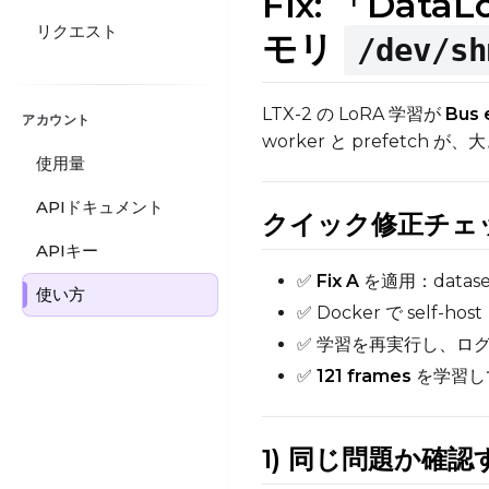
Fix: 「DataL
リクエスト
モリ
/dev/sh
LTX-2 の LoRA 学習が
Bus 
アカウント
worker と prefetch が
使用量
APIドキュメント
クイック修正チェ
APIキー
✅
Fix A
を適用：dataset
使い方
✅ Docker で self-h
✅ 学習を再実行し、ログに “o
✅
121 frames
を学習し
1) 同じ問題か確認