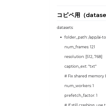
コピペ用（datas
datasets:
folder_path: /app/ai-t
num_frames: 121
resolution: [512, 768]
caption_ext: "txt"
# Fix shared memory B
num_workers: 1
prefetch_factor: 1
# If still crashing, use