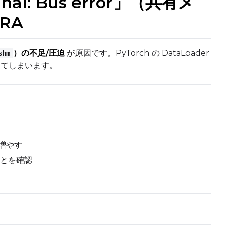
signal: Bus error」（共有メ
oRA
）の不足/圧迫
が原因です。PyTorch の DataLoader
shm
してしまいます。
増やす
たことを確認