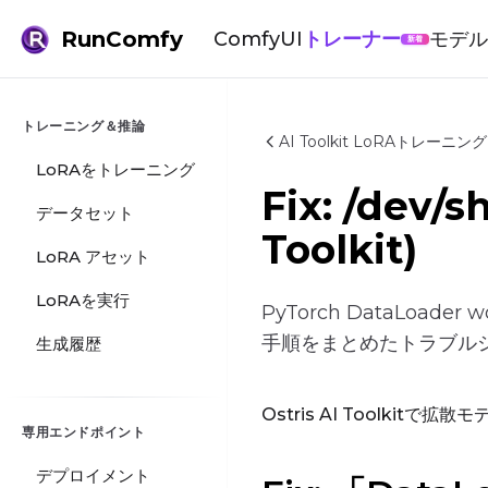
RunComfy
ComfyUI
トレーナー
モデ
新着
トレーニング＆推論
AI Toolkit LoRAトレーニ
LoRAをトレーニング
Fix: /dev/
データセット
Toolkit)
LoRA アセット
LoRAを実行
PyTorch DataLoade
手順をまとめたトラブル
生成履歴
Ostris AI Toolkitで
専用エンドポイント
デプロイメント