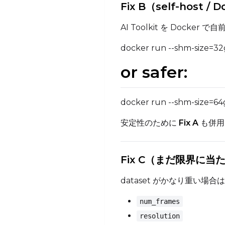
Fix B（self-host / 
AI Toolkit を Do
docker run --shm-size=32g 
or safer:
docker run --shm-size=64g 
安定性のために
Fix A
も併用
Fix C（まだ限界に
dataset がかなり重い場
num_frames
resolution