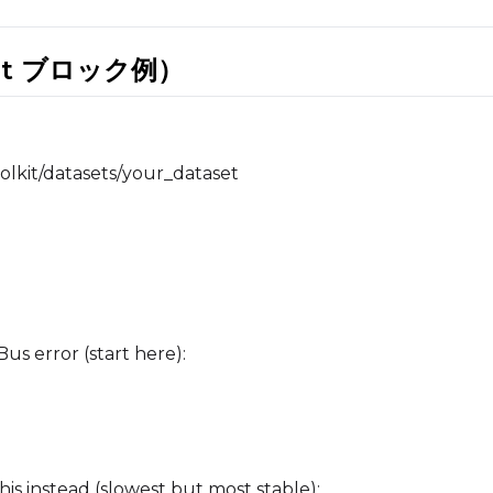
et ブロック例）
oolkit/datasets/your_dataset
us error (start here):
 this instead (slowest but most stable):