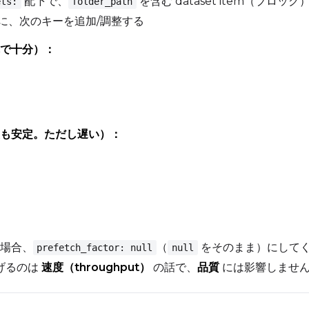
配下で、
を含む dataset item（ブロッ
ets:
folder_path
m の中に、次のキーを追加/調整する
で十分）：
も安定。ただし遅い）：
場合、
（
をそのまま）にして
prefetch_factor: null
null
を下げるのは
速度（throughput）
の話で、
品質
には影響しません