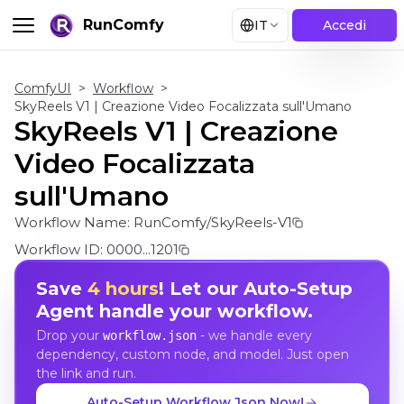
RunComfy
IT
Accedi
ComfyUI
>
Workflow
>
SkyReels V1 | Creazione Video Focalizzata sull'Umano
SkyReels V1 | Creazione
Video Focalizzata
sull'Umano
Workflow Name:
RunComfy/SkyReels-V1
Workflow ID:
0000...1201
Save
4 hours
! Let our Auto-Setup
Agent handle your workflow.
Drop your
- we handle every
workflow.json
dependency, custom node, and model. Just open
the link and run.
Auto-Setup Workflow Json Now!