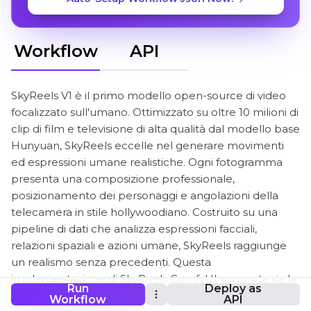
Workflow
API
SkyReels V1 è il primo modello open-source di video
focalizzato sull'umano. Ottimizzato su oltre 10 milioni di
clip di film e televisione di alta qualità dal modello base
Hunyuan, SkyReels eccelle nel generare movimenti
ed espressioni umane realistiche. Ogni fotogramma
presenta una composizione professionale,
posizionamento dei personaggi e angolazioni della
telecamera in stile hollywoodiano. Costruito su una
pipeline di dati che analizza espressioni facciali,
relazioni spaziali e azioni umane, SkyReels raggiunge
un realismo senza precedenti. Questa
implementazione di SkyReels ComfyUI supporta sia la
Run
Deploy as
generazione Testo-Video che Immagine-Video ad alta
Workflow
API