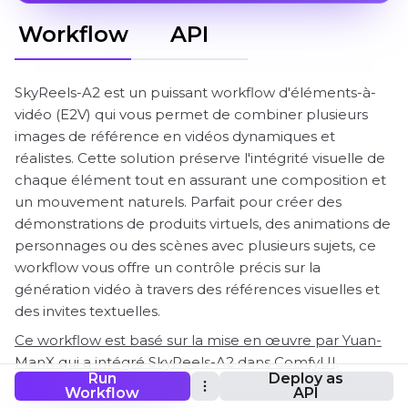
Workflow
API
SkyReels-A2 est un puissant workflow d'éléments-à-
vidéo (E2V) qui vous permet de combiner plusieurs
images de référence en vidéos dynamiques et
réalistes. Cette solution préserve l'intégrité visuelle de
chaque élément tout en assurant une composition et
un mouvement naturels. Parfait pour créer des
démonstrations de produits virtuels, des animations de
personnages ou des scènes avec plusieurs sujets, ce
workflow vous offre un contrôle précis sur la
génération vidéo à travers des références visuelles et
des invites textuelles.
Ce workflow est basé sur la mise en œuvre par Yuan-
ManX qui a intégré SkyReels-A2 dans ComfyUI,
Run
Deploy as
rendant cette puissante technologie d'Element-à-
Workflow
API
Video accessible à la communauté ComfyUI.