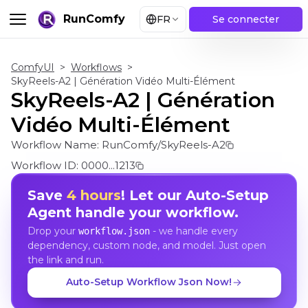
RunComfy
FR
Se connecter
ComfyUI
>
Workflows
>
SkyReels-A2 | Génération Vidéo Multi-Élément
SkyReels-A2 | Génération
Vidéo Multi-Élément
Workflow Name:
RunComfy/SkyReels-A2
Workflow ID:
0000...1213
Save
4 hours
! Let our Auto-Setup
Agent handle your workflow.
Drop your
- we handle every
workflow.json
dependency, custom node, and model. Just open
the link and run.
Auto-Setup Workflow Json Now!