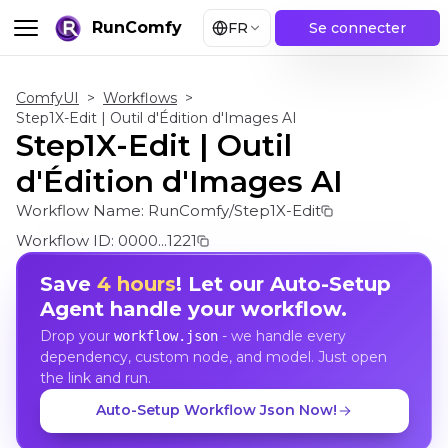
RunComfy
FR
Se connecter
ComfyUI
>
Workflows
>
Step1X-Edit | Outil d'Édition d'Images AI
Step1X-Edit | Outil
d'Édition d'Images AI
Workflow Name:
RunComfy/Step1X-Edit
Workflow ID:
0000...1221
Save
4 hours
! Let our Auto-Setup
Agent handle your workflow.
Drop your
- we handle every
workflow.json
dependency, custom node, and model. Just open
the link and run.
Auto-Setup Workflow Json Now!