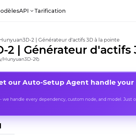
odèles
API
Tarification
Hunyuan3D-2 | Générateur d'actifs 3D à la pointe
 | Générateur d'actifs 
y/Hunyuan3D-2
Let our Auto-Setup Agent handle your
- we handle every dependency, custom node, and model. Just op
I