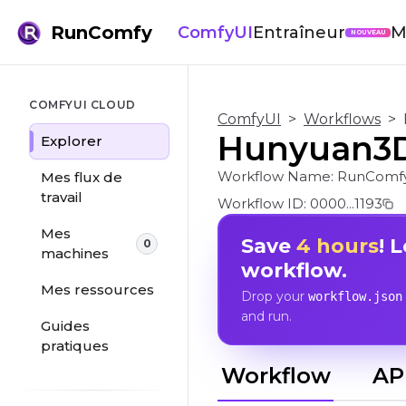
RunComfy
ComfyUI
Entraîneur
M
NOUVEAU
COMFYUI CLOUD
ComfyUI
>
Workflows
>
Hunyuan3D-2
Explorer
Workflow Name:
RunComf
Mes flux de
travail
Workflow ID:
0000...1193
Mes
Save
4 hours
! 
0
machines
workflow.
Mes ressources
Drop your
workflow.json
and run.
Guides
pratiques
Workflow
AP