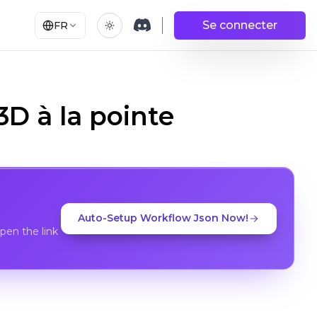
Se connecter
FR
3D à la pointe
Auto-Setup Workflow Json Now!
en the link